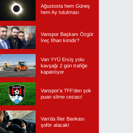
Ağustosta hem Güneş
hem Ay tutulması
Vanspor Başkanı Özgür
İreç İlhan kimdir?
Van YYÜ Erciş yolu
kavşağı 2 gün trafiğe
kapatılıyor
Vanspor'a TFF'den şok
puan silme cezası!
Van'da İller Bankası
şoför alacak!