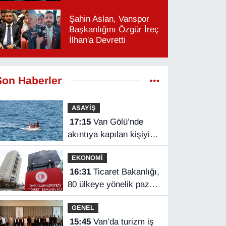
Şahin Aslan, Vanspor
Başkanlığını Özgür İreç
İlhan'a Devretti
Son Haberler
ASAYİŞ
17:15
Van Gölü’nde
akıntıya kapılan kişiyi
sahil güvenlik ekipleri
EKONOMİ
kurtardı
16:31
Ticaret Bakanlığı,
80 ülkeye yönelik pazar
araştırması hazırladı
GENEL
15:45
Van’da turizm iş