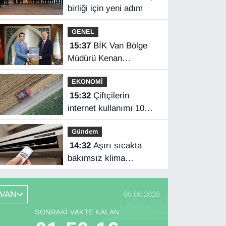
birliği için yeni adım
GENEL
15:37
BİK Van Bölge
Müdürü Kenan
Tokgöz’den Hakkâri
EKONOMİ
ziyareti
15:32
Çiftçilerin
internet kullanımı 10
yılda iki katını aştı
Gündem
14:32
Aşırı sıcakta
bakımsız klima
yangınlara neden olabilir
VAN
08.08.2026
SONRAKI VAKTE KALAN