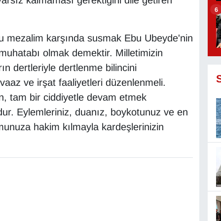
rsız kalmaması gerektiğini dile getiren
6
 bu mezalim karşında susmak Ebu Ubeyde'nin
 muhatabı olmak demektir. Milletimizin
 dertleriyle dertlenme bilincini
aaz ve irşat faaliyetleri düzenlenmeli.
 tam bir ciddiyetle devam etmek
ur. Eylemleriniz, duanız, boykotunuz ve en
umunuza hakim kılmayla kardeşlerinizin