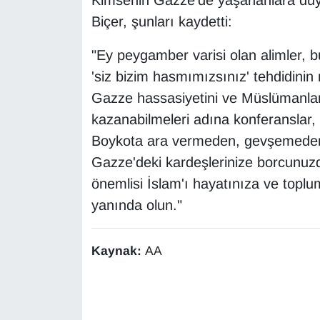
Kimsenin Gazze'de yaşananlara duya
KURDÎ
Biçer, şunları kaydetti:
MAGAZİN
"Ey peygamber varisi olan alimler,
'siz bizim hasmımızsınız' tehdidinin
MEDYA
Gazze hassasiyetini ve Müslümanların
ONE EKONOMİ
kazanabilmeleri adına konferanslar, v
Boykota ara vermeden, gevşemeden,
POLİTİKA
Gazze'deki kardeşlerinize borcunuzd
önemlisi İslam'ı hayatınıza ve topl
Resmi İlanlar
yanında olun."
RÖPORTAJ
Kaynak:
AA
SAĞLIK
Seri İlan