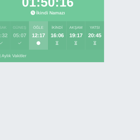
01:50:15
İkindi Namazı
SAK
GÜNEŞ
ÖĞLE
İKINDI
AKŞAM
YATSI
:32
05:07
12:17
16:06
19:17
20:45
Aylık Vakitler