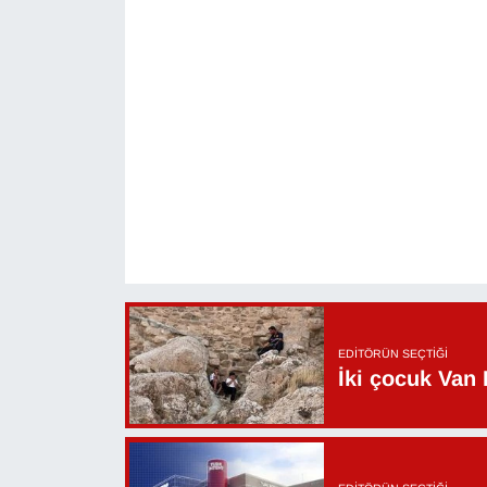
Sinema - TV
SİYASET
SPOR
TEBRİK
TEKNOLOJİ
Turizm
VAN'DA SPOR
EDITÖRÜN SEÇTIĞI
İki çocuk Van 
Vasıta
YAŞAM