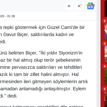
-
+
A
A
25 - 01:39
2
ına tepki göstermek için Güzel Cami'de bir
 Davut Biçer, saldırılarda kadın ve
edi.
3
ü belirten Biçer, "İki yıldır Siyonizm'in
z bir hal almış olup terör şebekesinin
4
ine pervasızca saldırıları ve tehditleri
k ki tam bir zillet halini almıştır. Hal
mesinden ileri gitmeyen söylemlerin artık
kınamadan anlamadığı anlaşılmıştır. Eylem
5
." dedi.