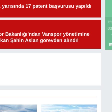
lk yarısında 17 patent başvurusu yapıldı
İM
03
or Bakanlığı'ndan Vanspor yönetimine
şkan Şahin Aslan görevden alındı!