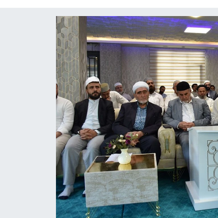
Diğer
DÜNYA
EĞİTİM
EKONOMİ
Eleman
Emlak
En çok konuşulanlar
GENEL
Güncel