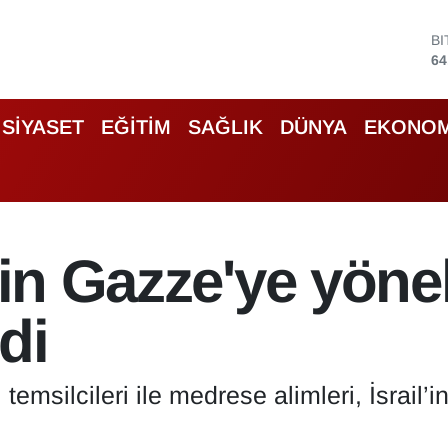
B
64
D
47
E
SİYASET
EĞİTİM
SAĞLIK
DÜNYA
EKONOM
55
S
64
G
66
B
13
'in Gazze'ye yöneli
di
temsilcileri ile medrese alimleri, İsrail’i