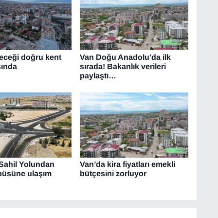
leceği doğru kent
Van Doğu Anadolu'da ilk
sında
sırada! Bakanlık verileri
paylaştı…
Sahil Yolundan
Van’da kira fiyatları emekli
üsüne ulaşım
bütçesini zorluyor