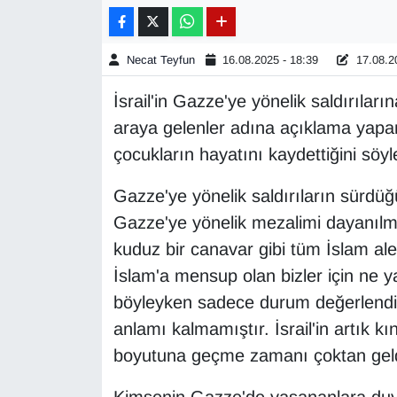
Gündem
Necat Teyfun
16.08.2025 - 18:39
17.08.20
Haber
İsrail'in Gazze'ye yönelik saldırılar
araya gelenler adına açıklama yapan
HABERDE İNSAN
çocukların hayatını kaydettiğini söyl
İngilizce
Gazze'ye yönelik saldırıların sürdüğün
Gazze'ye yönelik mezalimi dayanılma
Kadın
kuduz bir canavar gibi tüm İslam alem
Kamu Alımları
İslam'a mensup olan bizler için ne yazı
böyleyken sadece durum değerlendir
Kim Kimdir?
anlamı kalmamıştır. İsrail'in artık 
boyutuna geçme zamanı çoktan geldi
Kültür & Sanat