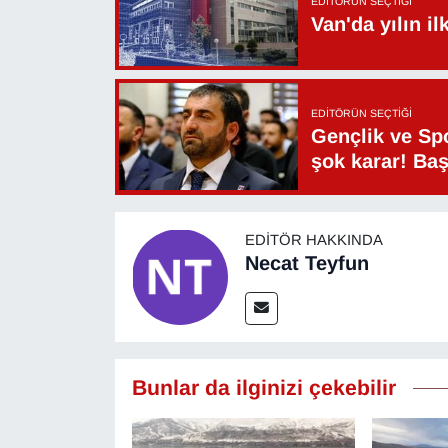
EDITÖRÜN SEÇTIĞI
Van'da yılın i
YEREL
EDITÖRÜN SEÇTIĞI
Gençlik ve Sp
şok karar! Ba
EDITÖR HAKKINDA
Necat Teyfun
Bunlar da ilginizi çekebilir