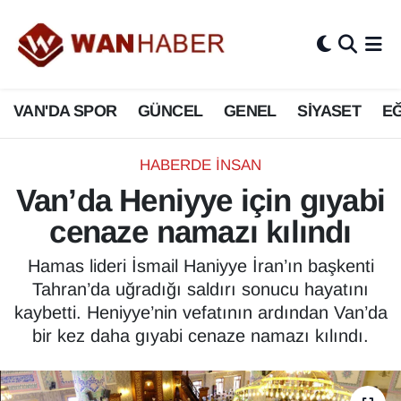
3.SAYFA
Van Nöbetçi Eczaneler
VAN'DA SPOR
GÜNCEL
GENEL
SİYASET
EĞ
ASAYİŞ
Van Hava Durumu
BİLİM VE TEKNOLOJİ
Van Namaz Vakitleri
HABERDE İNSAN
Van’da Heniyye için gıyabi
Biyografi
Van Trafik Yoğunluk Haritası
cenaze namazı kılındı
Bölge Haberleri
Süper Lig Puan Durumu ve Fikstür
Hamas lideri İsmail Haniyye İran’ın başkenti
Tahran’da uğradığı saldırı sonucu hayatını
ÇEVRE
Tüm Manşetler
kaybetti. Heniyye’nin vefatının ardından Van’da
bir kez daha gıyabi cenaze namazı kılındı.
Deprem
Son Dakika Haberleri
Dernekler, Odalar
Haber Arşivi