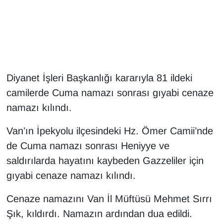
Gündem
Haber
HABERDE İNSAN
Diyanet İşleri Başkanlığı kararıyla 81 ildeki
camilerde Cuma namazı sonrası gıyabi cenaze
İngilizce
namazı kılındı.
Kadın
Van’ın İpekyolu ilçesindeki Hz. Ömer Camii’nde
de Cuma namazı sonrası Heniyye ve
Kamu Alımları
saldırılarda hayatını kaybeden Gazzeliler için
Kim Kimdir?
gıyabi cenaze namazı kılındı.
Cenaze namazını Van İl Müftüsü Mehmet Sırrı
Kültür & Sanat
Şık, kıldırdı. Namazın ardından dua edildi.