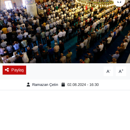
Diğer
DÜNYA
EĞİTİM
EKONOMİ
Eleman
Paylaş
-
+
A
A
Emlak
Ramazan Çetin
02.08.2024 - 16:30
En çok konuşulanlar
GENEL
Güncel