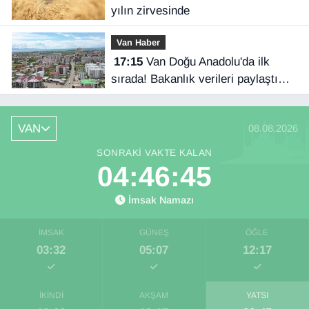
yılın zirvesinde
Van Haber
17:15
Van Doğu Anadolu'da ilk
sırada! Bakanlık verileri paylaştı…
VAN
08.08.2026
SONRAKI VAKTE KALAN
04:46:45
İmsak Namazı
İMSAK
GÜNEŞ
ÖĞLE
03:32
05:07
12:17
İKINDI
AKŞAM
YATSI