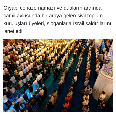
KURDÎ
Gıyabi cenaze namazı ve duaların ardında
MAGAZİN
camii avlusunda bir araya gelen sivil toplum
kuruluşları üyeleri, sloganlarla İsrail saldırılarını
MEDYA
lanetledi.
ONE EKONOMİ
POLİTİKA
Resmi İlanlar
RÖPORTAJ
SAĞLIK
Seri İlan