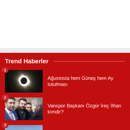
Trend Haberler
1
Ağustosta hem Güneş hem Ay
tutulması
2
Vanspor Başkanı Özgür İreç İlhan
kimdir?
3