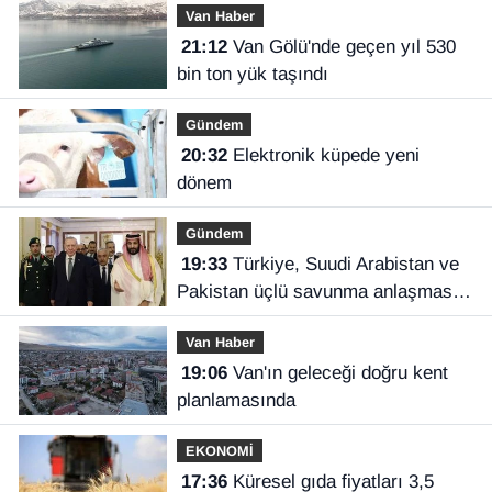
Van Haber
21:12
Van Gölü'nde geçen yıl 530
bin ton yük taşındı
Gündem
20:32
Elektronik küpede yeni
dönem
Gündem
19:33
Türkiye, Suudi Arabistan ve
Pakistan üçlü savunma anlaşması
imzaladı
Van Haber
19:06
Van'ın geleceği doğru kent
planlamasında
EKONOMİ
17:36
Küresel gıda fiyatları 3,5