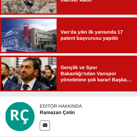
YEREL
Van'da yılın ilk yarısında 17
patent başvurusu yapıldı
Gençlik ve Spor
Bakanlığı'ndan Vanspor
yönetimine şok karar! Başkan
Şahin Aslan görevden alındı!
EDITÖR HAKKINDA
Ramazan Çetin