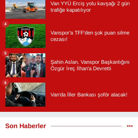
Van YYÜ Erciş yolu kavşağı 2 gün
trafiğe kapatılıyor
4
Vanspor'a TFF'den şok puan silme
cezası!
5
Şahin Aslan, Vanspor Başkanlığını
Özgür İreç İlhan'a Devretti
6
Van'da İller Bankası şoför alacak!
Son Haberler