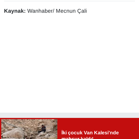
Sinema - TV
Kaynak:
Wanhaber/ Mecnun Çali
SİYASET
SPOR
TEBRİK
TEKNOLOJİ
Turizm
VAN'DA SPOR
Vasıta
YAŞAM
İki çocuk Van Kalesi'nde
mahsur kaldı!