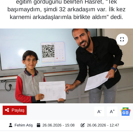
eğitim gördüğünü belirten Hasret, "Tek
başımaydım, şimdi 32 arkadaşım var. İlk kez
Diğer
karnemi arkadaşlarımla birlikte aldım" dedi.
DÜNYA
EĞİTİM
EKONOMİ
Eleman
Emlak
En çok konuşulanlar
Paylaş
-
+
A
A
GENEL
Fehim Atiş
26.06.2026 - 15:08
26.06.2026 - 12:47
Güncel