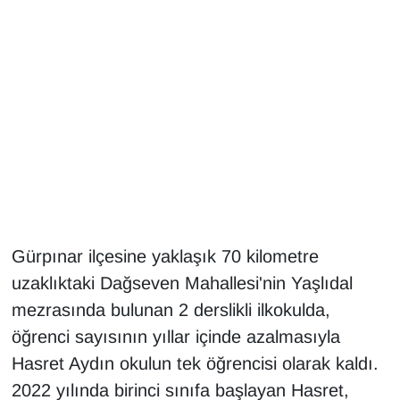
Gündem
Haber
HABERDE İNSAN
İngilizce
Kadın
Gürpınar ilçesine yaklaşık 70 kilometre
Kamu Alımları
uzaklıktaki Dağseven Mahallesi'nin Yaşlıdal
mezrasında bulunan 2 derslikli ilkokulda,
Kim Kimdir?
öğrenci sayısının yıllar içinde azalmasıyla
Kültür & Sanat
Hasret Aydın okulun tek öğrencisi olarak kaldı.
2022 yılında birinci sınıfa başlayan Hasret,