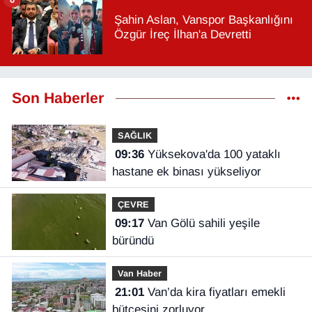
Şahin Aslan, Vanspor Başkanlığını
Özgür İreç İlhan'a Devretti
Son Haberler
SAĞLIK
09:36
Yüksekova'da 100 yataklı
hastane ek binası yükseliyor
ÇEVRE
09:17
Van Gölü sahili yeşile
büründü
Van Haber
21:01
Van’da kira fiyatları emekli
bütçesini zorluyor