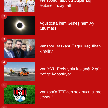
Vansporlu futbolcu Süper Lig
ekibine imzayı attı
2
Ağustosta hem Güneş hem Ay
tutulması
3
Vanspor Başkanı Özgür İreç İlhan
kimdir?
4
Van YYÜ Erciş yolu kavşağı 2 gün
trafiğe kapatılıyor
5
Vanspor'a TFF'den şok puan silme
cezası!
6