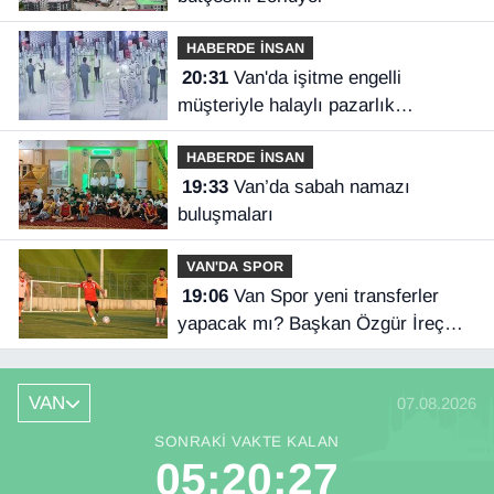
HABERDE İNSAN
20:31
Van'da işitme engelli
müşteriyle halaylı pazarlık
gülümsetti
HABERDE İNSAN
19:33
Van’da sabah namazı
buluşmaları
VAN'DA SPOR
19:06
Van Spor yeni transferler
yapacak mı? Başkan Özgür İreç
İlhan açıkladı
VAN
07.08.2026
SONRAKI VAKTE KALAN
05:20:26