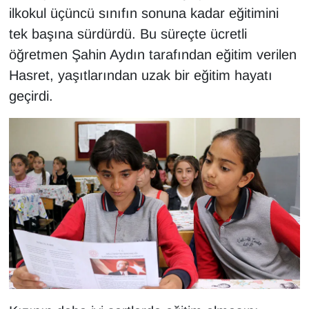
KURDÎ
ilkokul üçüncü sınıfın sonuna kadar eğitimini
tek başına sürdürdü. Bu süreçte ücretli
MAGAZİN
öğretmen Şahin Aydın tarafından eğitim verilen
Hasret, yaşıtlarından uzak bir eğitim hayatı
MEDYA
geçirdi.
ONE EKONOMİ
POLİTİKA
Resmi İlanlar
RÖPORTAJ
SAĞLIK
Seri İlan