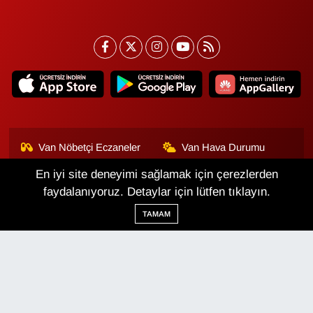
Van Nöbetçi Eczaneler
Van Hava Durumu
En iyi site deneyimi sağlamak için çerezlerden
Van Namaz Vakitleri
Van Trafik Yoğunluk
Haritası
faydalanıyoruz. Detaylar için lütfen tıklayın.
TAMAM
Puan Durumu ve Fikstür
Tüm Manşetler
Son Dakika Haberleri
Haber Arşivi
Van Haber
Çerez Politikası
Gizlilik Politikası
Üyelik Sözleşmesi
Veri Politikası
Künye
İletişim