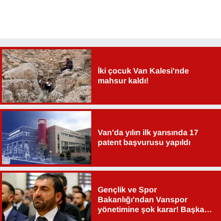
İki çocuk Van Kalesi'nde
mahsur kaldı!
Van'da yılın ilk yarısında 17
patent başvurusu yapıldı
Gençlik ve Spor
Bakanlığı'ndan Vanspor
yönetimine şok karar! Başkan
Şahin Aslan görevden alındı!