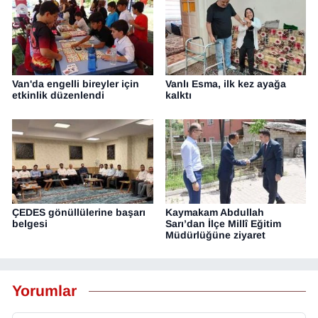
Van'da engelli bireyler için
Vanlı Esma, ilk kez ayağa
etkinlik düzenlendi
kalktı
ÇEDES gönüllülerine başarı
Kaymakam Abdullah
belgesi
Sarı’dan İlçe Millî Eğitim
Müdürlüğüne ziyaret
Yorumlar