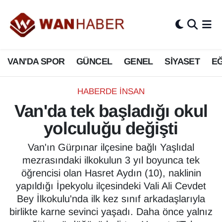
3.SAYFA
Van Nöbetçi Eczaneler
VAN'DA SPOR
GÜNCEL
GENEL
SİYASET
EĞ
ASAYİŞ
Van Hava Durumu
BİLİM VE TEKNOLOJİ
Van Namaz Vakitleri
HABERDE İNSAN
Van'da tek başladığı okul
Biyografi
Van Trafik Yoğunluk Haritası
yolculuğu değişti
Bölge Haberleri
Süper Lig Puan Durumu ve Fikstür
Van'ın Gürpınar ilçesine bağlı Yaşlıdal
mezrasındaki ilkokulun 3 yıl boyunca tek
ÇEVRE
Tüm Manşetler
öğrencisi olan Hasret Aydın (10), naklinin
yapıldığı İpekyolu ilçesindeki Vali Ali Cevdet
Deprem
Son Dakika Haberleri
Bey İlkokulu'nda ilk kez sınıf arkadaşlarıyla
birlikte karne sevinci yaşadı. Daha önce yalnız
Dernekler, Odalar
Haber Arşivi