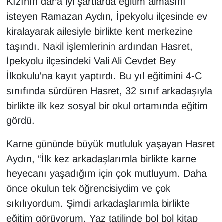
Kızının daha iyi şartlarda eğitim almasını
Sinema - TV
isteyen Ramazan Aydın, İpekyolu ilçesinde ev
kiralayarak ailesiyle birlikte kent merkezine
SİYASET
taşındı. Nakil işlemlerinin ardından Hasret,
SPOR
İpekyolu ilçesindeki Vali Ali Cevdet Bey
İlkokulu'na kayıt yaptırdı. Bu yıl eğitimini 4-C
TEBRİK
sınıfında sürdüren Hasret, 32 sınıf arkadaşıyla
birlikte ilk kez sosyal bir okul ortamında eğitim
TEKNOLOJİ
gördü.
Turizm
Karne gününde büyük mutluluk yaşayan Hasret
Aydın, “İlk kez arkadaşlarımla birlikte karne
VAN'DA SPOR
heyecanı yaşadığım için çok mutluyum. Daha
Vasıta
önce okulun tek öğrencisiydim ve çok
sıkılıyordum. Şimdi arkadaşlarımla birlikte
YAŞAM
eğitim görüyorum. Yaz tatilinde bol bol kitap