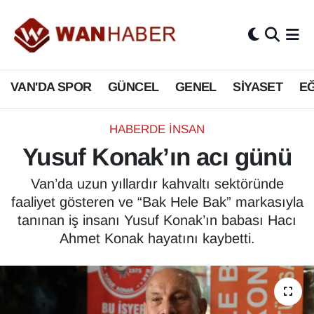
3.SAYFA
Van Nöbetçi Eczaneler
VAN'DA SPOR
GÜNCEL
GENEL
SİYASET
EĞ
ASAYİŞ
Van Hava Durumu
BİLİM VE TEKNOLOJİ
Van Namaz Vakitleri
HABERDE İNSAN
Yusuf Konak’ın acı günü
Biyografi
Van Trafik Yoğunluk Haritası
Van’da uzun yıllardır kahvaltı sektöründe
Bölge Haberleri
Süper Lig Puan Durumu ve Fikstür
faaliyet gösteren ve “Bak Hele Bak” markasıyla
tanınan iş insanı Yusuf Konak’ın babası Hacı
ÇEVRE
Tüm Manşetler
Ahmet Konak hayatını kaybetti.
Deprem
Son Dakika Haberleri
Dernekler, Odalar
Haber Arşivi