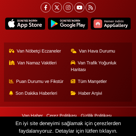
Van Nöbetçi Eczaneler
Van Hava Durumu
Van Namaz Vakitleri
Van Trafik Yoğunluk
Haritası
Puan Durumu ve Fikstür
Tüm Manşetler
Son Dakika Haberleri
Haber Arşivi
Van Haber
Çerez Politikası
Gizlilik Politikası
Üyelik Sözleşmesi
Veri Politikası
Künye
İletişim
En iyi site deneyimi sağlamak için çerezlerden
faydalanıyoruz. Detaylar için lütfen tıklayın.