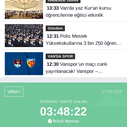
HABERDE İNSAN
13:33
Van'da yaz Kur'an kursu
öğrencilerine eğitici etkinlik
Gündem
12:31
Polis Meslek
Yüksekokullarına 3 bin 250 öğrenci
alınacak
VAN'DA SPOR
12:30
Vanspor’un maçı canlı
yayınlanacak! Vanspor –
Kayserispor maçı hangi kanalda,
saat kaçta?
VAN
07.08.2026
SONRAKI VAKTE KALAN
03:48:22
İkindi Namazı