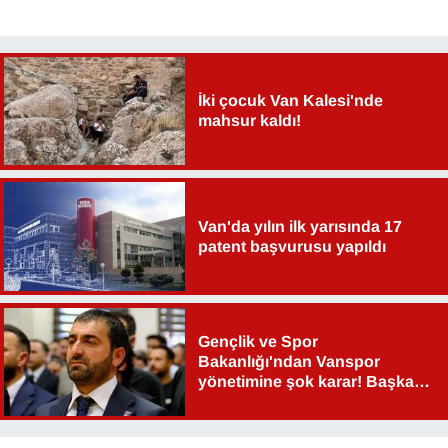
YEREL
İki çocuk Van Kalesi'nde
mahsur kaldı!
Van'da yılın ilk yarısında 17
patent başvurusu yapıldı
Gençlik ve Spor
Bakanlığı'ndan Vanspor
yönetimine şok karar! Başkan
Şahin Aslan görevden alındı!