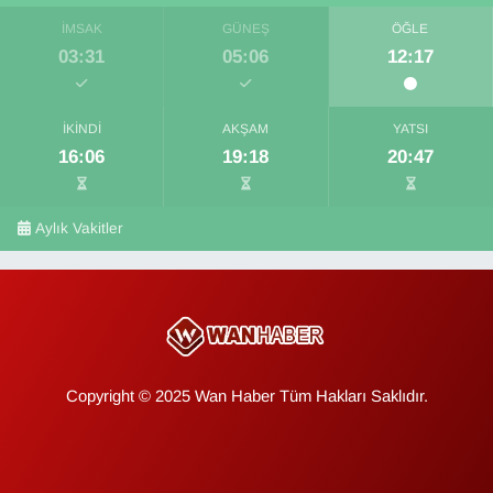
İMSAK
GÜNEŞ
ÖĞLE
03:31
05:06
12:17
İKINDI
AKŞAM
YATSI
16:06
19:18
20:47
Aylık Vakitler
Copyright © 2025 Wan Haber Tüm Hakları Saklıdır.