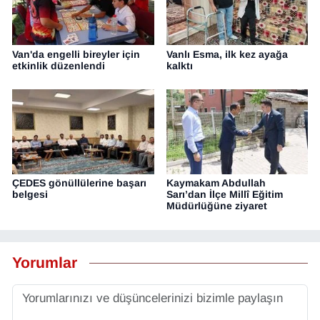
Van'da engelli bireyler için
Vanlı Esma, ilk kez ayağa
etkinlik düzenlendi
kalktı
ÇEDES gönüllülerine başarı
Kaymakam Abdullah
belgesi
Sarı’dan İlçe Millî Eğitim
Müdürlüğüne ziyaret
Yorumlar