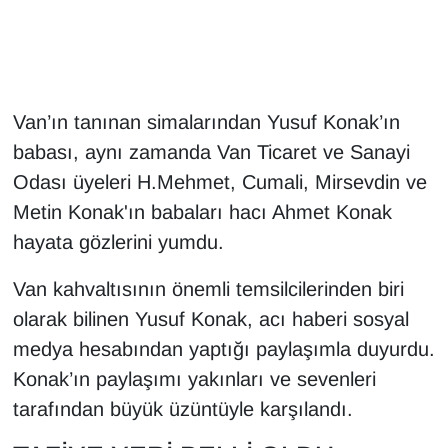
Gündem
Haber
Van’ın tanınan simalarından Yusuf Konak’ın
HABERDE İNSAN
babası, aynı zamanda Van Ticaret ve Sanayi
Odası üyeleri H.Mehmet, Cumali, Mirsevdin ve
İngilizce
Metin Konak'ın babaları hacı Ahmet Konak
hayata gözlerini yumdu.
Kadın
Van kahvaltısının önemli temsilcilerinden biri
Kamu Alımları
olarak bilinen Yusuf Konak, acı haberi sosyal
medya hesabından yaptığı paylaşımla duyurdu.
Kim Kimdir?
Konak’ın paylaşımı yakınları ve sevenleri
Kültür & Sanat
tarafından büyük üzüntüyle karşılandı.