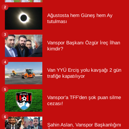
2
Ağustosta hem Güneş hem Ay
tutulması
3
Vanspor Başkanı Özgür İreç İlhan
kimdir?
4
Van YYÜ Erciş yolu kavşağı 2 gün
trafiğe kapatılıyor
5
Vanspor'a TFF'den şok puan silme
cezası!
6
Şahin Aslan, Vanspor Başkanlığını