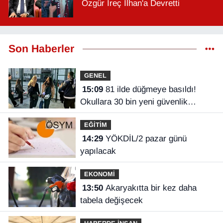
Özgür İreç İlhan'a Devretti
Son Haberler
GENEL
15:09
81 ilde düğmeye basıldı!
Okullara 30 bin yeni güvenlik
görevlisi
EĞİTİM
14:29
YÖKDİL/2 pazar günü
yapılacak
EKONOMİ
13:50
Akaryakıtta bir kez daha
tabela değişecek