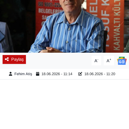
Diğer
DÜNYA
EĞİTİM
EKONOMİ
Paylaş
-
+
A
A
Eleman
Fehim Atiş
18.06.2026 - 11:14
18.06.2026 - 11:20
Emlak
En çok konuşulanlar
GENEL
Güncel