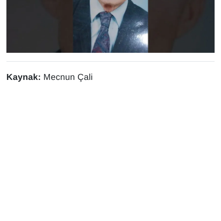
Sinema - TV
SİYASET
SPOR
Kaynak:
Mecnun Çali
TEBRİK
TEKNOLOJİ
Turizm
VAN'DA SPOR
Vasıta
YAŞAM