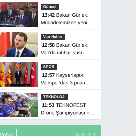
yoğunluğu
Güncel
13:42
Bakan Gürlek:
Mücadelemizde yeni bir
boyuta geçeceğiz
Van Haber
12:58
Bakan Gürlek:
Van'da intihar süsü
verilen olay aydınlatıldı
SPOR
12:57
Kayserispor,
Vanspor'dan 3 puan
istiyor
TEKNOLOJİ
11:53
TEKNOFEST
Drone Şampiyonası’nda
ilk etap Şırnak’ta
başladı
VAN
09.08.2026