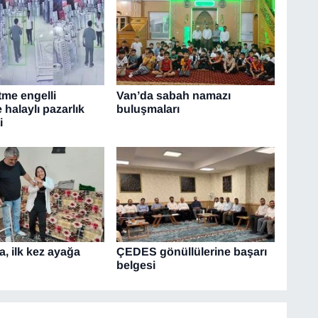
tme engelli
Van’da sabah namazı
 halaylı pazarlık
buluşmaları
i
, ilk kez ayağa
ÇEDES gönüllülerine başarı
belgesi