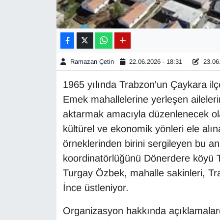
Gündem
Haber
Ramazan Çetin
22.06.2026 - 18:31
23.06.
HABERDE İNSAN
1965 yılında Trabzon'un Çaykara il
İngilizce
Emek mahallelerine yerleşen aileleri
aktarmak amacıyla düzenlenecek olan
Kadın
kültürel ve ekonomik yönleri ele alı
örneklerinden birini sergileyen bu a
Kamu Alımları
koordinatörlüğünü Dönerdere köyü T
Turgay Özbek, mahalle sakinleri, Tra
Kim Kimdir?
İnce üstleniyor.
Kültür & Sanat
Organizasyon hakkında açıklamalar