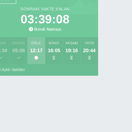
SONRAKI VAKTE KALAN
03:39:07
İkindi Namazı
SAK
GÜNEŞ
ÖĞLE
İKINDI
AKŞAM
YATSI
:34
05:08
12:17
16:05
19:16
20:44
Aylık Vakitler