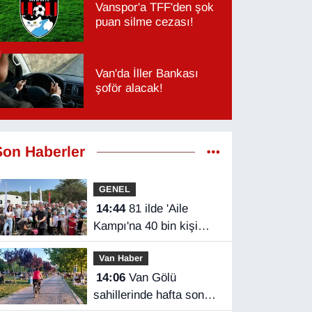
Vanspor'a TFF'den şok
puan silme cezası!
Van'da İller Bankası
şoför alacak!
Son Haberler
GENEL
14:44
81 ilde 'Aile
Kampı'na 40 bin kişi
katıldı
Van Haber
14:06
Van Gölü
sahillerinde hafta sonu