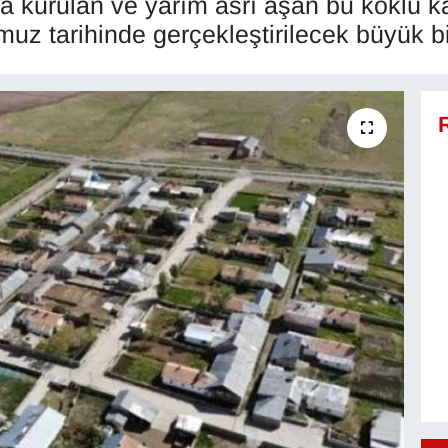
da kurulan ve yarım asrı aşan bu köklü k
z tarihinde gerçekleştirilecek büyük bi