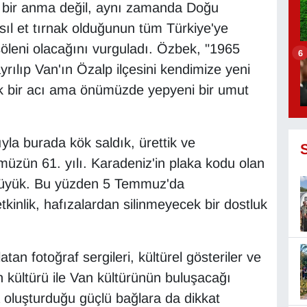
e bir anma değil, aynı zamanda Doğu
sıl et tırnak olduğunun tüm Türkiye'ye
k şöleni olacağını vurguladı. Özbek, "1965
6
ılıp Van'ın Özalp ilçesini kendimize yeni
k bir acı ama önümüzde yepyeni bir umut
yla burada kök saldık, ürettik ve
ümüzün 61. yılı. Karadeniz'in plaka kodu olan
 büyük. Bu yüzden 5 Temmuz'da
kinlik, hafızalardan silinmeyecek bir dostluk
tan fotoğraf sergileri, kültürel gösteriler ve
 kültürü ile Van kültürünün buluşacağı
 oluşturduğu güçlü bağlara da dikkat