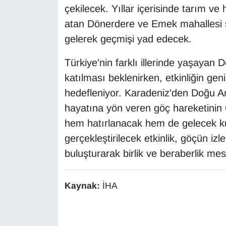
çekilecek. Yıllar içerisinde tarım v
Sinema - TV
atan Dönerdere ve Emek mahallesi sa
SİYASET
gelerek geçmişi yad edecek.
SPOR
Türkiye'nin farklı illerinde yaşayan
katılması beklenirken, etkinliğin geni
TEBRİK
hedefleniyor. Karadeniz'den Doğu An
hayatına yön veren göç hareketinin
TEKNOLOJİ
hem hatırlanacak hem de gelecek k
Turizm
gerçekleştirilecek etkinlik, göçün izle
buluşturarak birlik ve beraberlik mes
VAN'DA SPOR
Kaynak:
İHA
Vasıta
YAŞAM