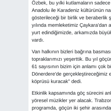
KURDÎ
Özbek, bu yılki kutlamaların sadec
Anadolu ile Karadeniz kültürünün na
MAGAZİN
gösterileceği bir birlik ve beraberli
yılında memleketimiz Çaykara'dan ayr
MEDYA
yurt edindiğimizde, arkamızda büyü
ONE EKONOMİ
vardı.
Van halkının bizleri bağrına basması
POLİTİKA
topraklarımızı yeşerttik. Bu yıl göç
Resmi İlanlar
61 sayısının bizim için anlamı çok
Dönerdere'de gerçekleştireceğimiz et
RÖPORTAJ
köprüsü kuracak" dedi.
SAĞLIK
Etkinlik kapsamında göç sürecini anla
yöresel müzikler yer alacak. Trabzon
Seri İlan
programda, göçün iki şehir arasında