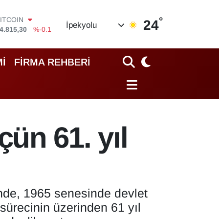
ITCOIN
4.815,30
%-0.1
°
DOLAR
24
İpekyolu
7,7436
%0.18
EURO
5,2510
%0.32
STERLİN
İ
FİRMA REHBERİ
4,4811
%0.38
GRAM ALTIN
660.55
%0
İST100
3.779
%-14
ün 61. yıl
nde, 1965 senesinde devlet
 sürecinin üzerinden 61 yıl