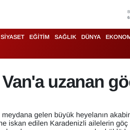
B
6
4
5
SİYASET
EĞİTİM
SAĞLIK
DÜNYA
EKONOM
6
6
B
1
Van'a uzanan göç
e meydana gelen büyük heyelanın akabi
ne iskan edilen Karadenizli ailelerin göç