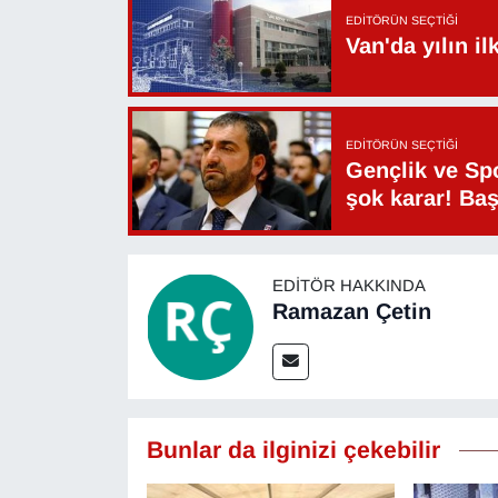
EDITÖRÜN SEÇTIĞI
Van'da yılın i
EDITÖRÜN SEÇTIĞI
Gençlik ve Sp
şok karar! Ba
EDITÖR HAKKINDA
Ramazan Çetin
Bunlar da ilginizi çekebilir