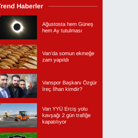
Trend Haberler
Ağustosta hem Güneş
hem Ay tutulması
Van’da somun ekmeğe
zam yapıldı
Vanspor Başkanı Özgür
İreç İlhan kimdir?
Van YYÜ Erciş yolu
kavşağı 2 gün trafiğe
kapatılıyor