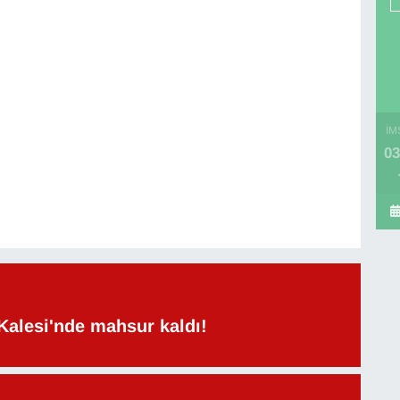
İM
03
Kalesi'nde mahsur kaldı!