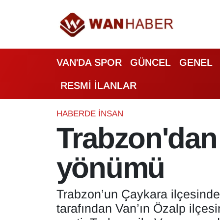
3.SAYFA
Van Nöbetçi Eczaneler
VAN'DA SPOR
GÜNCEL
GENEL
ASAYİŞ
Van Hava Durumu
RESMİ İLANLAR
BİLİM VE TEKNOLOJİ
Van Namaz Vakitleri
Biyografi
Van Trafik Yoğunluk Haritası
HABERDE İNSAN
Trabzon'dan 
Bölge Haberleri
Süper Lig Puan Durumu ve Fikstür
yönümü
ÇEVRE
Tüm Manşetler
Deprem
Son Dakika Haberleri
Trabzon’un Çaykara ilçesind
tarafından Van’ın Özalp ilçesi
Dernekler, Odalar
Haber Arşivi