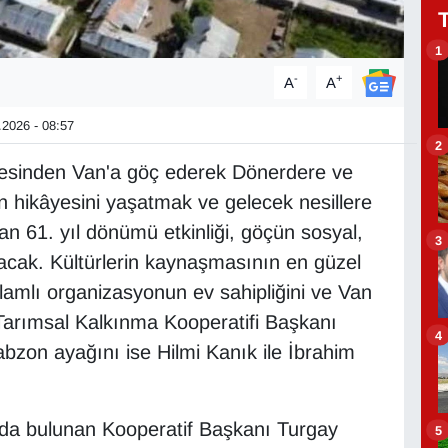
1
-
+
A
A
2026 - 08:57
2
çesinden Van'a göç ederek Dönerdere ve
n hikâyesini yaşatmak ve gelecek nesillere
 61. yıl dönümü etkinliği, göçün sosyal,
3
nacak. Kültürlerin kaynaşmasının en güzel
nlamlı organizasyonun ev sahipliğini ve Van
arımsal Kalkınma Kooperatifi Başkanı
4
bzon ayağını ise Hilmi Kanık ile İbrahim
da bulunan Kooperatif Başkanı Turgay
5