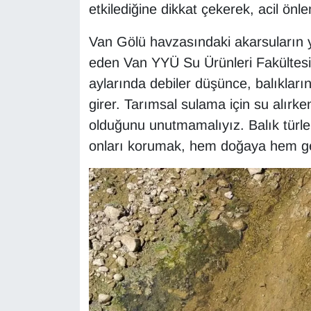
etkilediğine dikkat çekerek, acil ön
Sinema - TV
Van Gölü havzasındaki akarsuların y
SİYASET
eden Van YYÜ Su Ürünleri Fakültesi
aylarında debiler düşünce, balıkların
SPOR
girer. Tarımsal sulama için su alırk
TEBRİK
olduğunu unutmamalıyız. Balık türleri,
onları korumak, hem doğaya hem g
TEKNOLOJİ
Turizm
VAN'DA SPOR
Vasıta
YAŞAM