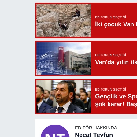
EDITÖRÜN SEÇTIĞI
İki çocuk Van 
EDITÖRÜN SEÇTIĞI
Van'da yılın i
EDITÖRÜN SEÇTIĞI
Gençlik ve Sp
şok karar! Ba
EDITÖR HAKKINDA
Necat Teyfun