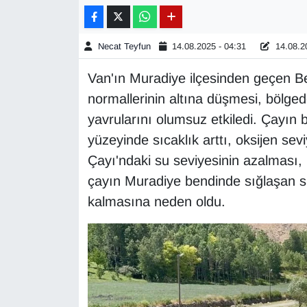
Gündem
Necat Teyfun
14.08.2025 - 04:31
14.08.20
Haber
Van'ın Muradiye ilçesinden geçen B
normallerinin altına düşmesi, bölge
HABERDE İNSAN
yavrularını olumsuz etkiledi. Çayın
İngilizce
yüzeyinde sıcaklık arttı, oksijen se
Çayı'ndaki su seviyesinin azalması, b
Kadın
çayın Muradiye bendinde sığlaşan s
kalmasına neden oldu.
Kamu Alımları
Kim Kimdir?
Kültür & Sanat