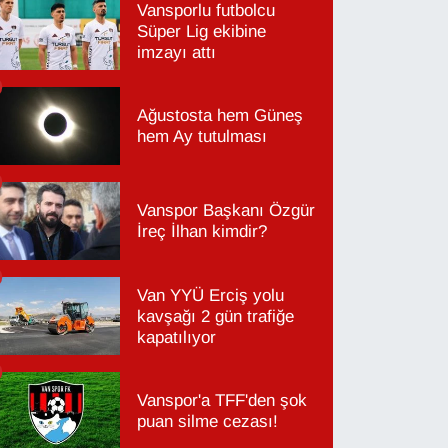
Vansporlu futbolcu
Süper Lig ekibine
imzayı attı
Ağustosta hem Güneş
hem Ay tutulması
Vanspor Başkanı Özgür
İreç İlhan kimdir?
Van YYÜ Erciş yolu
kavşağı 2 gün trafiğe
kapatılıyor
Vanspor'a TFF'den şok
puan silme cezası!