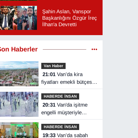
Şahin Aslan, Vanspor
Başkanlığını Özgür İreç
İlhan'a Devretti
Son Haberler
Van Haber
21:01
Van’da kira
fiyatları emekli bütçesini
zorluyor
HABERDE İNSAN
20:31
Van'da işitme
engelli müşteriyle
halaylı pazarlık
HABERDE İNSAN
gülümsetti
19:33
Van’da sabah