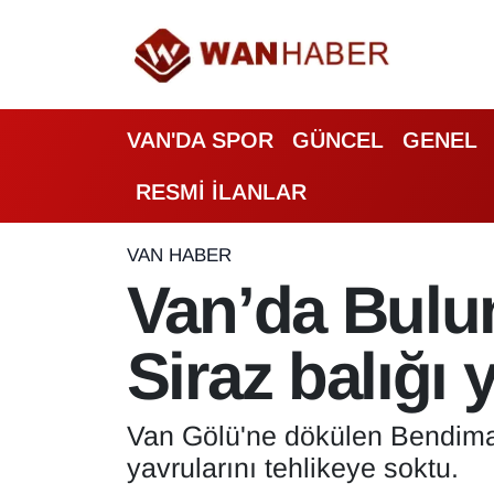
3.SAYFA
Van Nöbetçi Eczaneler
VAN'DA SPOR
GÜNCEL
GENEL
ASAYİŞ
Van Hava Durumu
RESMİ İLANLAR
BİLİM VE TEKNOLOJİ
Van Namaz Vakitleri
Biyografi
Van Trafik Yoğunluk Haritası
VAN HABER
Van’da Bulu
Bölge Haberleri
Süper Lig Puan Durumu ve Fikstür
Siraz balığı 
ÇEVRE
Tüm Manşetler
Deprem
Son Dakika Haberleri
Van Gölü'ne dökülen Bendimah
yavrularını tehlikeye soktu.
Dernekler, Odalar
Haber Arşivi