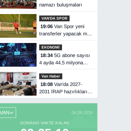
namazı buluşmaları
VAN'DA SPOR
19:06
Van Spor yeni
transferler yapacak mı?
Başkan Özgür İreç İlhan
EKONOMİ
açıkladı
18:34
5G abone sayısı
4 ayda 44,5 milyona
ulaştı
Van Haber
18:08
Van'da 2027-
2031 İRAP hazırlıkları
başladı
VAN
06.08.2026
SONRAKI VAKTE KALAN