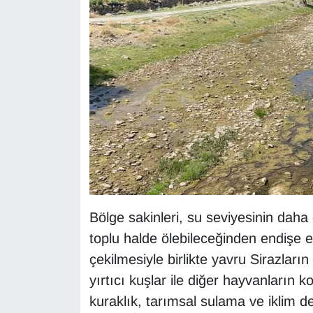
KURDÎ
MAGAZİN
MEDYA
ONE EKONOMİ
POLİTİKA
Resmi İlanlar
Bölge sakinleri, su seviyesinin dah
RÖPORTAJ
toplu halde ölebileceğinden endişe ed
SAĞLIK
çekilmesiyle birlikte yavru Sirazların
yırtıcı kuşlar ile diğer hayvanların ko
Seri İlan
kuraklık, tarımsal sulama ve iklim d