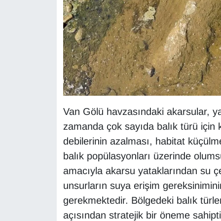
YEREL
Van Gölü havzasındaki akarsular, yal
zamanda çok sayıda balık türü için k
debilerinin azalması, habitat küçülmes
balık popülasyonları üzerinde olums
amacıyla akarsu yataklarından su çek
unsurların suya erişim gereksinimi
gerekmektedir. Bölgedeki balık türleri
açısından stratejik bir öneme sahipti