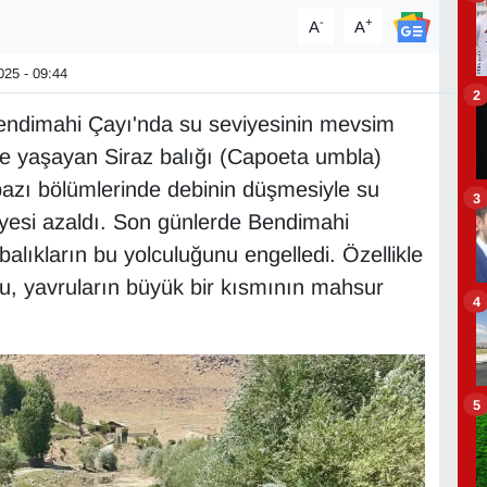
-
+
A
A
25 - 09:44
2
endimahi Çayı'nda su seviyesinin mevsim
de yaşayan Siraz balığı (Capoeta umbla)
 bazı bölümlerinde debinin düşmesiyle su
3
viyesi azaldı. Son günlerde Bendimahi
alıkların bu yolculuğunu engelledi. Özellikle
u, yavruların büyük bir kısmının mahsur
4
5