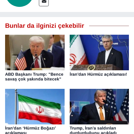
Bunlar da ilginizi çekebilir
ABD Başkanı Trump: "Bence
İran'dan Hürmüz açıklaması!
savaş çok yakında bitecek"
İran'dan ‘Hürmüz Boğazı’
Trump, İran'a saldırıları
açıklaması
durdurduğunu açıkladı