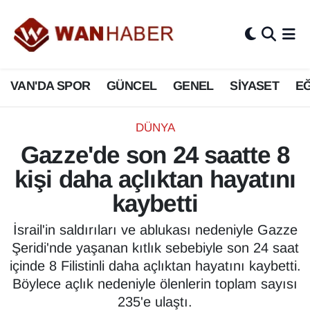
3.SAYFA
Van Nöbetçi Eczaneler
VAN'DA SPOR
GÜNCEL
GENEL
SİYASET
EĞ
ASAYİŞ
Van Hava Durumu
BİLİM VE TEKNOLOJİ
Van Namaz Vakitleri
DÜNYA
Gazze'de son 24 saatte 8
Biyografi
Van Trafik Yoğunluk Haritası
kişi daha açlıktan hayatını
Bölge Haberleri
Süper Lig Puan Durumu ve Fikstür
kaybetti
ÇEVRE
Tüm Manşetler
İsrail'in saldırıları ve ablukası nedeniyle Gazze
Şeridi'nde yaşanan kıtlık sebebiyle son 24 saat
Deprem
Son Dakika Haberleri
içinde 8 Filistinli daha açlıktan hayatını kaybetti.
Böylece açlık nedeniyle ölenlerin toplam sayısı
Dernekler, Odalar
Haber Arşivi
235'e ulaştı.