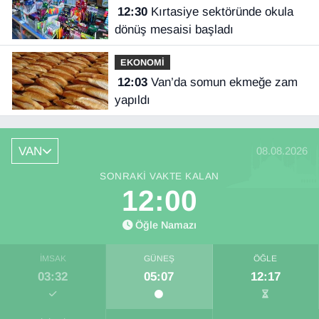
12:30
Kırtasiye sektöründe okula
dönüş mesaisi başladı
EKONOMİ
12:03
Van’da somun ekmeğe zam
yapıldı
VAN
08.08.2026
SONRAKI VAKTE KALAN
11:59
Öğle Namazı
İMSAK
GÜNEŞ
ÖĞLE
03:32
05:07
12:17