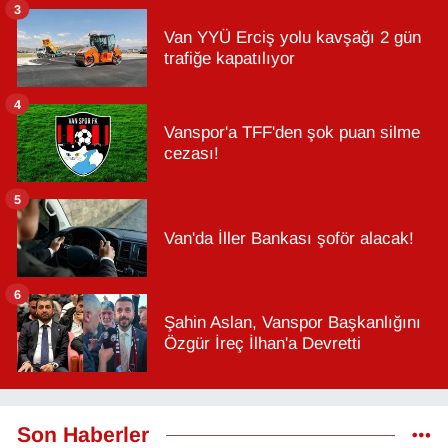
3
Van YYÜ Erciş yolu kavşağı 2 gün
trafiğe kapatılıyor
4
Vanspor'a TFF'den şok puan silme
cezası!
5
Van'da İller Bankası şoför alacak!
6
Şahin Aslan, Vanspor Başkanlığını
Özgür İreç İlhan'a Devretti
Son Haberler