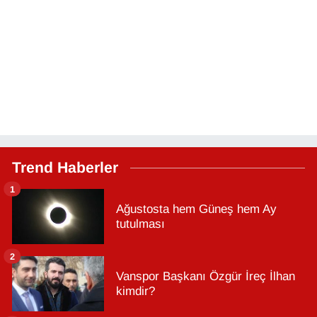
Trend Haberler
1
Ağustosta hem Güneş hem Ay
tutulması
2
Vanspor Başkanı Özgür İreç İlhan
kimdir?