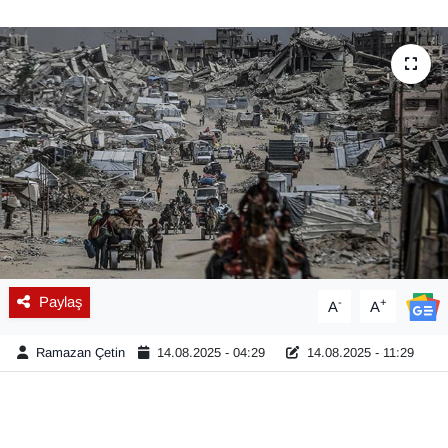
Diğer
DÜNYA
EĞİTİM
EKONOMİ
Eleman
Emlak
Paylaş
-
+
A
A
En çok konuşulanlar
Ramazan Çetin
14.08.2025 - 04:29
14.08.2025 - 11:29
GENEL
Güncel