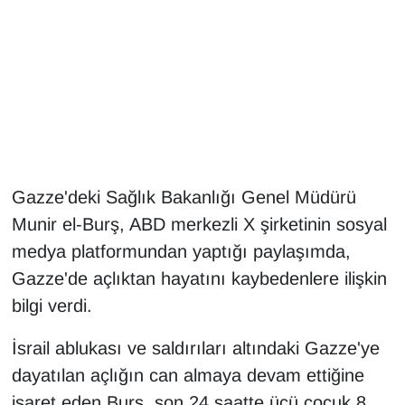
Gündem
Haber
HABERDE İNSAN
İngilizce
Gazze'deki Sağlık Bakanlığı Genel Müdürü
Munir el-Burş, ABD merkezli X şirketinin sosyal
Kadın
medya platformundan yaptığı paylaşımda,
Kamu Alımları
Gazze'de açlıktan hayatını kaybedenlere ilişkin
bilgi verdi.
Kim Kimdir?
İsrail ablukası ve saldırıları altındaki Gazze'ye
Kültür & Sanat
dayatılan açlığın can almaya devam ettiğine
işaret eden Burş, son 24 saatte üçü çocuk 8