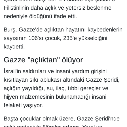
KURDÎ
Filistinlinin daha açlık ve yetersiz beslenme
nedeniyle öldüğünü ifade etti.
MAGAZİN
Burş, Gazze'de açlıktan hayatını kaybedenlerin
MEDYA
sayısının 106'sı çocuk, 235'e yükseldiğini
ONE EKONOMİ
kaydetti.
Gazze "açlıktan" ölüyor
POLİTİKA
İsrail'in saldırıları ve insani yardım girişini
Resmi İlanlar
kısıtlayan sıkı ablukası altındaki Gazze Şeridi,
açlığın yayıldığı, su, ilaç, tıbbi gereçler ve
RÖPORTAJ
hijyen malzemesinin bulunamadığı insani
SAĞLIK
felaketi yaşıyor.
Seri İlan
Başta çocuklar olmak üzere, Gazze Şeridi'nde
açlık nedeniyle ölümler artıyor. Yerel ve