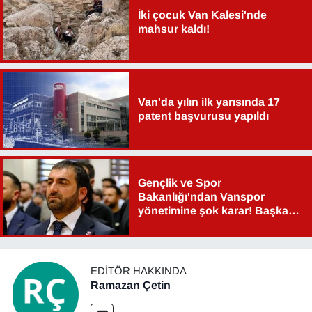
İki çocuk Van Kalesi'nde
mahsur kaldı!
Van'da yılın ilk yarısında 17
patent başvurusu yapıldı
Gençlik ve Spor
Bakanlığı'ndan Vanspor
yönetimine şok karar! Başkan
Şahin Aslan görevden alındı!
EDITÖR HAKKINDA
Ramazan Çetin