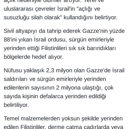
Sinema - TV
uluslararası çevreler İsrail'in "açlığı ve
susuzluğu silah olarak" kullandığını belirtiyor.
SİYASET
Sivil altyapıyı da tahrip ederek Gazze'nin yüzde
SPOR
88'ini yıkan İsrail ordusu, sürgün emirleriyle
yerinden ettiği Filistinlileri sık sık barındıkları
TEBRİK
bölgelerde hedef alıyor.
TEKNOLOJİ
Nüfusu yaklaşık 2,3 milyon olan Gazze'de İsrail
saldırıları ve sürgün emirleriyle yerinden
Turizm
edilenlerin sayısının 2 milyona ulaştığı, çok
VAN'DA SPOR
sayıda kişinin defalarca yerinden edildiği
belirtiliyor.
Vasıta
Temel malzemelerden yoksun şekilde yerinden
YAŞAM
edilen Filistinliler, derme çatma çadırlarda veya