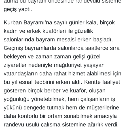
adına bu bayram öncesinde randevulu sisteme
KURDÎ
geçiş yaptı.
MAGAZİN
Kurban Bayramı'na sayılı günler kala, birçok
kadın ve erkek kuaförleri ile güzellik
MEDYA
salonlarında bayram mesaisi erken başladı.
ONE EKONOMİ
Geçmiş bayramlarda salonlarda saatlerce sıra
bekleyen ve zaman zaman gelişi güzel
POLİTİKA
ziyaretler nedeniyle mağduriyet yaşayan
vatandaşların daha rahat hizmet alabilmesi için
Resmi İlanlar
bu yıl esnaf tedbirini erken aldı. Kentte faaliyet
RÖPORTAJ
gösteren birçok berber ve kuaför, oluşan
yoğunluğu yönetebilmek, hem çalışanların iş
SAĞLIK
yükünü dengede tutmak hem de müşterilerine
daha konforlu bir ortam sunabilmek amacıyla
Seri İlan
randevu usulü çalışma sistemine ağırlık verdi.