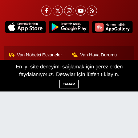
Van Nöbetçi Eczaneler
Van Hava Durumu
En iyi site deneyimi sağlamak için çerezlerden
Van Namaz Vakitleri
Van Trafik Yoğunluk
Haritası
faydalanıyoruz. Detaylar için lütfen tıklayın.
TAMAM
Puan Durumu ve Fikstür
Tüm Manşetler
Son Dakika Haberleri
Haber Arşivi
Van Haber
Çerez Politikası
Gizlilik Politikası
Üyelik Sözleşmesi
Veri Politikası
Künye
İletişim