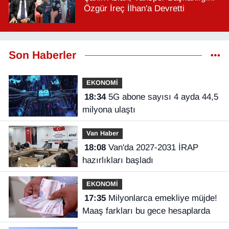
Özgür İreç İlhan'a Devretti
Son Haberler
EKONOMİ
18:34
5G abone sayısı 4 ayda 44,5
milyona ulaştı
Van Haber
18:08
Van'da 2027-2031 İRAP
hazırlıkları başladı
EKONOMİ
17:35
Milyonlarca emekliye müjde!
Maaş farkları bu gece hesaplarda