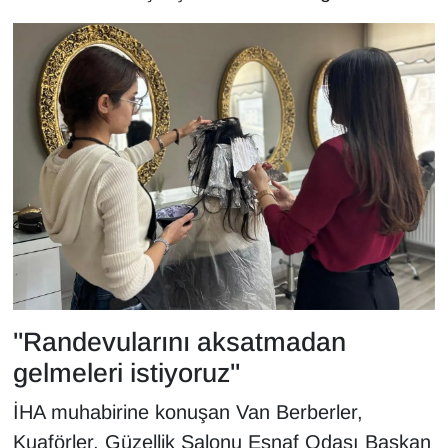
Sinema - TV
SİYASET
SPOR
TEBRİK
TEKNOLOJİ
Turizm
VAN'DA SPOR
"Randevularını aksatmadan
gelmeleri istiyoruz"
Vasıta
İHA muhabirine konuşan Van Berberler,
YAŞAM
Kuaförler, Güzellik Salonu Esnaf Odası Başkan