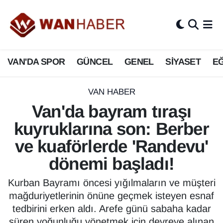
3.SAYFA
Van Nöbetçi Eczaneler
VAN'DA SPOR
GÜNCEL
GENEL
SİYASET
EĞ
ASAYİŞ
Van Hava Durumu
BİLİM VE TEKNOLOJİ
Van Namaz Vakitleri
VAN HABER
Van'da bayram tıraşı
Biyografi
Van Trafik Yoğunluk Haritası
kuyruklarına son: Berber
Bölge Haberleri
Süper Lig Puan Durumu ve Fikstür
ve kuaförlerde 'Randevu'
dönemi başladı!
ÇEVRE
Tüm Manşetler
Kurban Bayramı öncesi yığılmaların ve müşteri
Deprem
Son Dakika Haberleri
mağduriyetlerinin önüne geçmek isteyen esnaf
tedbirini erken aldı. Arefe günü sabaha kadar
Dernekler, Odalar
Haber Arşivi
süren yoğunluğu yönetmek için devreye alınan