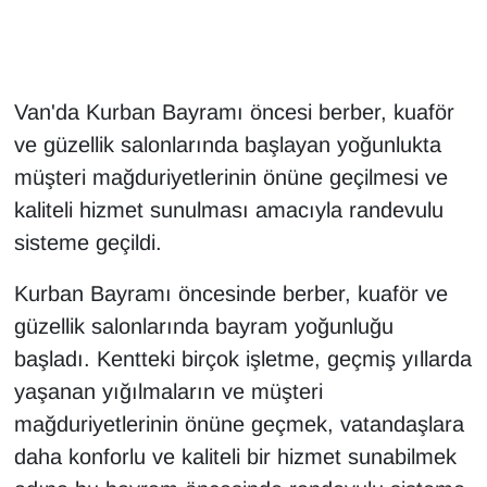
Gündem
Haber
Van'da Kurban Bayramı öncesi berber, kuaför
ve güzellik salonlarında başlayan yoğunlukta
HABERDE İNSAN
müşteri mağduriyetlerinin önüne geçilmesi ve
kaliteli hizmet sunulması amacıyla randevulu
İngilizce
sisteme geçildi.
Kadın
Kurban Bayramı öncesinde berber, kuaför ve
güzellik salonlarında bayram yoğunluğu
Kamu Alımları
başladı. Kentteki birçok işletme, geçmiş yıllarda
Kim Kimdir?
yaşanan yığılmaların ve müşteri
mağduriyetlerinin önüne geçmek, vatandaşlara
Kültür & Sanat
daha konforlu ve kaliteli bir hizmet sunabilmek