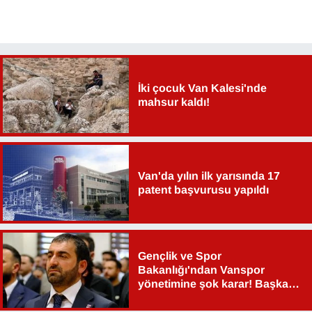
İki çocuk Van Kalesi'nde
mahsur kaldı!
Van'da yılın ilk yarısında 17
patent başvurusu yapıldı
Gençlik ve Spor
Bakanlığı'ndan Vanspor
yönetimine şok karar! Başkan
Şahin Aslan görevden alındı!