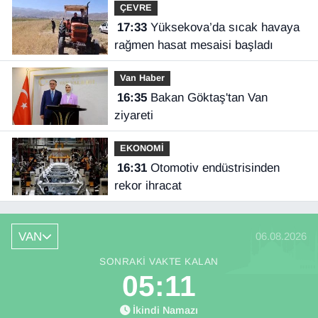
ÇEVRE
17:33
Yüksekova’da sıcak havaya
rağmen hasat mesaisi başladı
Van Haber
16:35
Bakan Göktaş'tan Van
ziyareti
EKONOMİ
16:31
Otomotiv endüstrisinden
rekor ihracat
VAN
06.08.2026
SONRAKI VAKTE KALAN
05:10
İkindi Namazı