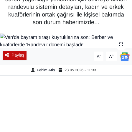
randevulu sistemin detayları, kadın ve erkek
Diğer
kuaförlerinin ortak çağrısı ile kişisel bakımda
son durum haberimizde...
DÜNYA
EĞİTİM
EKONOMİ
Paylaş
-
+
A
A
Eleman
Fehim Atiş
23.05.2026 - 11:33
Emlak
En çok konuşulanlar
GENEL
Güncel