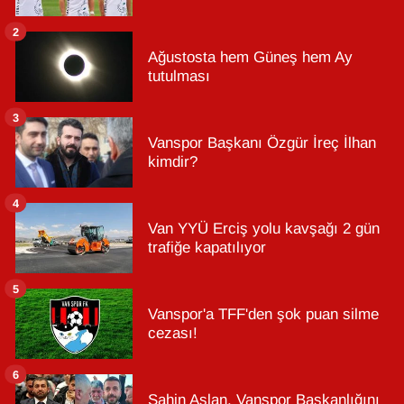
2
Ağustosta hem Güneş hem Ay
tutulması
3
Vanspor Başkanı Özgür İreç İlhan
kimdir?
4
Van YYÜ Erciş yolu kavşağı 2 gün
trafiğe kapatılıyor
5
Vanspor'a TFF'den şok puan silme
cezası!
6
Şahin Aslan, Vanspor Başkanlığını