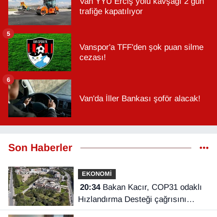
Van YYÜ Erciş yolu kavşağı 2 gün
trafiğe kapatılıyor
5
Vanspor'a TFF'den şok puan silme
cezası!
6
Van'da İller Bankası şoför alacak!
Son Haberler
EKONOMİ
20:34
Bakan Kacır, COP31 odaklı
Hızlandırma Desteği çağrısını
açıkladı