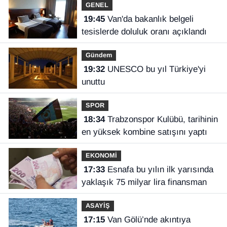
GENEL
19:45
Van'da bakanlık belgeli
tesislerde doluluk oranı açıklandı
Gündem
19:32
UNESCO bu yıl Türkiye'yi
unuttu
SPOR
18:34
Trabzonspor Kulübü, tarihinin
en yüksek kombine satışını yaptı
EKONOMİ
17:33
Esnafa bu yılın ilk yarısında
yaklaşık 75 milyar lira finansman
ASAYİŞ
17:15
Van Gölü’nde akıntıya