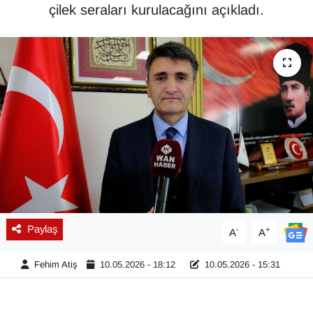
çilek seraları kurulacağını açıkladı.
Diğer
DÜNYA
EĞİTİM
EKONOMİ
Eleman
Emlak
Paylaş
-
+
A
A
En çok konuşulanlar
Fehim Atiş
10.05.2026 - 18:12
10.05.2026 - 15:31
GENEL
Güncel