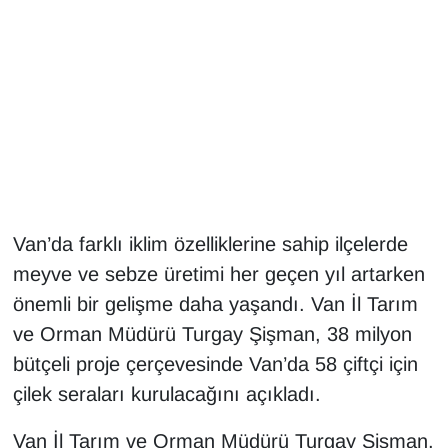
Gündem
Haber
HABERDE İNSAN
İngilizce
Van’da farklı iklim özelliklerine sahip ilçelerde
Kadın
meyve ve sebze üretimi her geçen yıl artarken
Kamu Alımları
önemli bir gelişme daha yaşandı. Van İl Tarım
ve Orman Müdürü Turgay Şişman, 38 milyon
Kim Kimdir?
bütçeli proje çerçevesinde Van’da 58 çiftçi için
çilek seraları kurulacağını açıkladı.
Kültür & Sanat
Van İl Tarım ve Orman Müdürü Turgay Şişman,