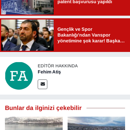
patent başvurusu yapıldı
Gençlik ve Spor
Bakanlığı'ndan Vanspor
yönetimine şok karar! Başkan
Şahin Aslan görevden alındı!
EDITÖR HAKKINDA
Fehim Atiş
Bunlar da ilginizi çekebilir