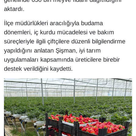
Sinema - TV
aktardı.
SİYASET
İlçe müdürlükleri aracılığıyla budama
dönemleri, iç kurdu mücadelesi ve bakım
SPOR
süreçleriyle ilgili çiftçilere düzenli bilgilendirme
yapıldığını anlatan Şişman, iyi tarım
TEBRİK
uygulamaları kapsamında üreticilere birebir
TEKNOLOJİ
destek verildiğini kaydetti.
Turizm
VAN'DA SPOR
Vasıta
YAŞAM