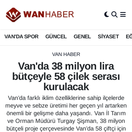
3.SAYFA
Van Nöbetçi Eczaneler
VAN'DA SPOR
GÜNCEL
GENEL
SİYASET
EĞ
ASAYİŞ
Van Hava Durumu
BİLİM VE TEKNOLOJİ
Van Namaz Vakitleri
VAN HABER
Van'da 38 milyon lira
Biyografi
Van Trafik Yoğunluk Haritası
bütçeyle 58 çilek serası
Bölge Haberleri
Süper Lig Puan Durumu ve Fikstür
kurulacak
ÇEVRE
Tüm Manşetler
Van’da farklı iklim özelliklerine sahip ilçelerde
meyve ve sebze üretimi her geçen yıl artarken
Deprem
Son Dakika Haberleri
önemli bir gelişme daha yaşandı. Van İl Tarım
ve Orman Müdürü Turgay Şişman, 38 milyon
Dernekler, Odalar
Haber Arşivi
bütçeli proje çerçevesinde Van’da 58 çiftçi için