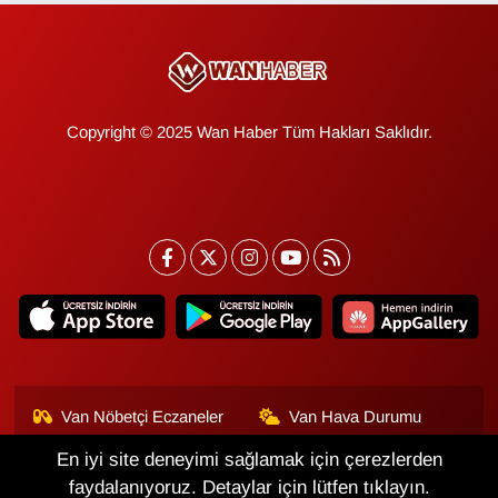
Copyright © 2025 Wan Haber Tüm Hakları Saklıdır.
Van Nöbetçi Eczaneler
Van Hava Durumu
En iyi site deneyimi sağlamak için çerezlerden
Van Namaz Vakitleri
Van Trafik Yoğunluk
Haritası
faydalanıyoruz. Detaylar için lütfen tıklayın.