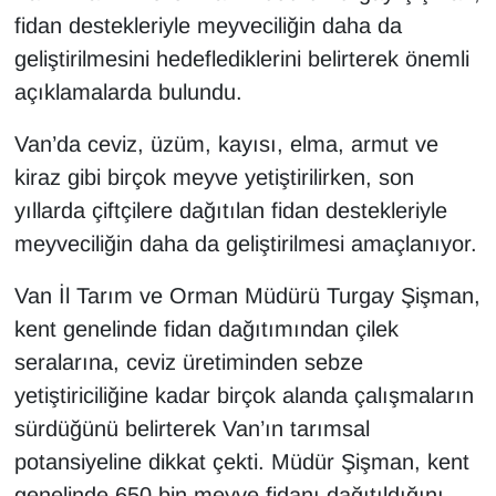
KURDÎ
fidan destekleriyle meyveciliğin daha da
geliştirilmesini hedeflediklerini belirterek önemli
MAGAZİN
açıklamalarda bulundu.
MEDYA
Van’da ceviz, üzüm, kayısı, elma, armut ve
kiraz gibi birçok meyve yetiştirilirken, son
ONE EKONOMİ
yıllarda çiftçilere dağıtılan fidan destekleriyle
POLİTİKA
meyveciliğin daha da geliştirilmesi amaçlanıyor.
Resmi İlanlar
Van İl Tarım ve Orman Müdürü Turgay Şişman,
kent genelinde fidan dağıtımından çilek
RÖPORTAJ
seralarına, ceviz üretiminden sebze
yetiştiriciliğine kadar birçok alanda çalışmaların
SAĞLIK
sürdüğünü belirterek Van’ın tarımsal
Seri İlan
potansiyeline dikkat çekti. Müdür Şişman, kent
genelinde 650 bin meyve fidanı dağıtıldığını