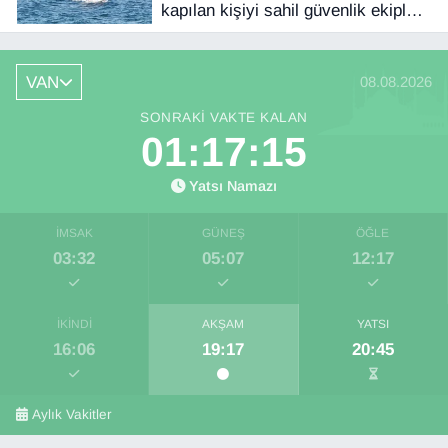
kapılan kişiyi sahil güvenlik ekipleri
kurtardı
VAN
08.08.2026
SONRAKI VAKTE KALAN
01:17:14
Yatsı Namazı
İMSAK
GÜNEŞ
ÖĞLE
03:32
05:07
12:17
İKINDI
AKŞAM
YATSI
16:06
19:17
20:45
Aylık Vakitler