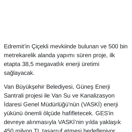
Gündem
Haber
HABERDE İNSAN
Edremit’in Çiçekli mevkiinde bulunan ve 500 bin
metrekarelik alanda yapımı süren proje, ilk
İngilizce
etapta 38,5 megavatlık enerji üretimi
sağlayacak.
Kadın
Van Büyükşehir Belediyesi, Güneş Enerji
Kamu Alımları
Santrali projesi ile Van Su ve Kanalizasyon
Kim Kimdir?
İdaresi Genel Müdürlüğü’nün (VASKİ) enerji
yükünü önemli ölçüde hafifletecek. GES’in
Kültür & Sanat
devreye alınmasıyla VASKİ’nin yılda yaklaşık
450 milyon TL tasarruf etmesi hedefleniyor.