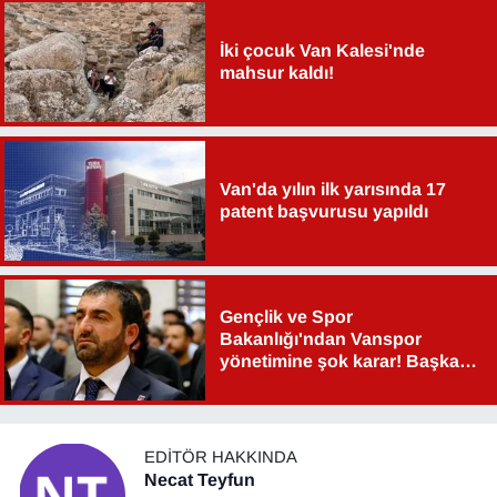
İki çocuk Van Kalesi'nde
mahsur kaldı!
Van'da yılın ilk yarısında 17
patent başvurusu yapıldı
Gençlik ve Spor
Bakanlığı'ndan Vanspor
yönetimine şok karar! Başkan
Şahin Aslan görevden alındı!
EDITÖR HAKKINDA
Necat Teyfun