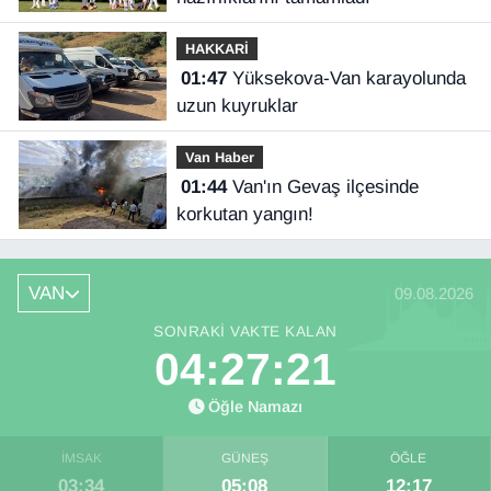
HAKKARİ
01:47
Yüksekova-Van karayolunda
uzun kuyruklar
Van Haber
01:44
Van'ın Gevaş ilçesinde
korkutan yangın!
VAN
09.08.2026
SONRAKI VAKTE KALAN
04:27:20
Öğle Namazı
İMSAK
GÜNEŞ
ÖĞLE
03:34
05:08
12:17