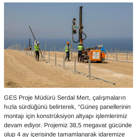
Sinema - TV
SİYASET
SPOR
TEBRİK
TEKNOLOJİ
Turizm
GES Proje Müdürü Serdal Mert, çalışmaların
VAN'DA SPOR
hızla sürdüğünü belirterek, “Güneş panellerinin
Vasıta
montajı için konstrüksiyon altyapı işlemlerimiz
devam ediyor. Projemiz 38,5 megavat gücünde
YAŞAM
olup 4 ay içerisinde tamamlanarak idaremize