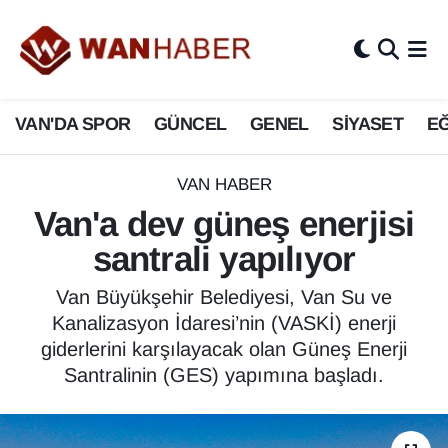
3.SAYFA
Van Nöbetçi Eczaneler
VAN'DA SPOR
GÜNCEL
GENEL
SİYASET
EĞ
ASAYİŞ
Van Hava Durumu
BİLİM VE TEKNOLOJİ
Van Namaz Vakitleri
VAN HABER
Van'a dev güneş enerjisi
Biyografi
Van Trafik Yoğunluk Haritası
santrali yapılıyor
Bölge Haberleri
Süper Lig Puan Durumu ve Fikstür
Van Büyükşehir Belediyesi, Van Su ve
Kanalizasyon İdaresi’nin (VASKİ) enerji
ÇEVRE
Tüm Manşetler
giderlerini karşılayacak olan Güneş Enerji
Santralinin (GES) yapımına başladı.
Deprem
Son Dakika Haberleri
Dernekler, Odalar
Haber Arşivi