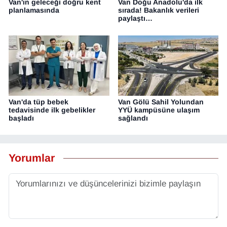
Van'ın geleceği doğru kent
Van Doğu Anadolu'da ilk
planlamasında
sırada! Bakanlık verileri
paylaştı…
Van'da tüp bebek
Van Gölü Sahil Yolundan
tedavisinde ilk gebelikler
YYÜ kampüsüne ulaşım
başladı
sağlandı
Yorumlar