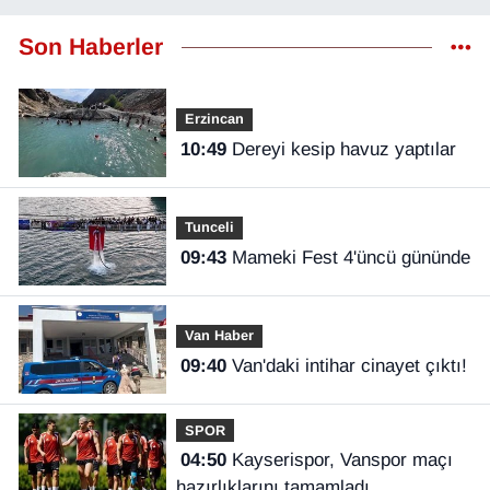
Son Haberler
Erzincan
10:49
Dereyi kesip havuz yaptılar
Tunceli
09:43
Mameki Fest 4'üncü gününde
Van Haber
09:40
Van'daki intihar cinayet çıktı!
SPOR
04:50
Kayserispor, Vanspor maçı
hazırlıklarını tamamladı