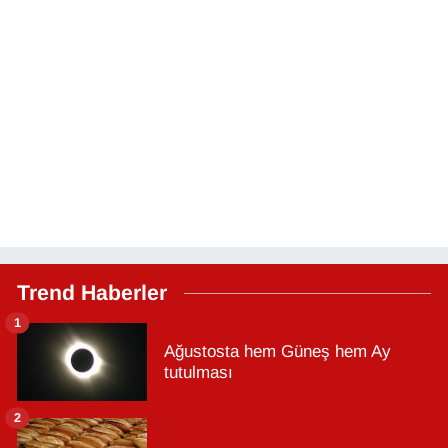
Trend Haberler
1
Ağustosta hem Güneş hem Ay
tutulması
2