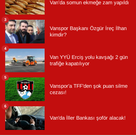
Van’da somun ekmeğe zam yapıldı
3
Vanspor Başkanı Özgür İreç İlhan
kimdir?
4
Van YYÜ Erciş yolu kavşağı 2 gün
trafiğe kapatılıyor
5
Vanspor'a TFF'den şok puan silme
cezası!
6
Van'da İller Bankası şoför alacak!