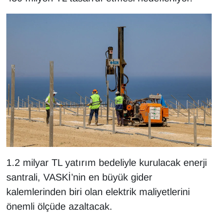
KURDÎ
MAGAZİN
MEDYA
ONE EKONOMİ
POLİTİKA
Resmi İlanlar
RÖPORTAJ
1.2 milyar TL yatırım bedeliyle kurulacak enerji
santrali, VASKİ’nin en büyük gider
SAĞLIK
kalemlerinden biri olan elektrik maliyetlerini
Seri İlan
önemli ölçüde azaltacak.