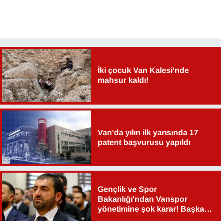
İki çocuk Van Kalesi'nde
mahsur kaldı!
Van'da yılın ilk yarısında 17
patent başvurusu yapıldı
Gençlik ve Spor
Bakanlığı'ndan Vanspor
yönetimine şok karar! Başkan
Şahin Aslan görevden alındı!