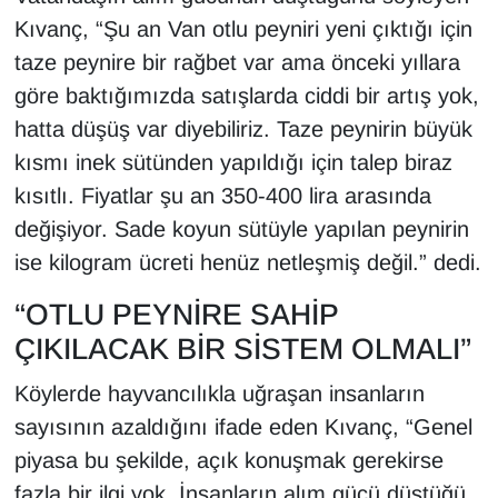
Kıvanç, “Şu an Van otlu peyniri yeni çıktığı için
YEREL
taze peynire bir rağbet var ama önceki yıllara
göre baktığımızda satışlarda ciddi bir artış yok,
hatta düşüş var diyebiliriz. Taze peynirin büyük
kısmı inek sütünden yapıldığı için talep biraz
kısıtlı. Fiyatlar şu an 350-400 lira arasında
değişiyor. Sade koyun sütüyle yapılan peynirin
ise kilogram ücreti henüz netleşmiş değil.” dedi.
“OTLU PEYNİRE SAHİP
ÇIKILACAK BİR SİSTEM OLMALI”
Köylerde hayvancılıkla uğraşan insanların
sayısının azaldığını ifade eden Kıvanç, “Genel
piyasa bu şekilde, açık konuşmak gerekirse
fazla bir ilgi yok. İnsanların alım gücü düştüğü