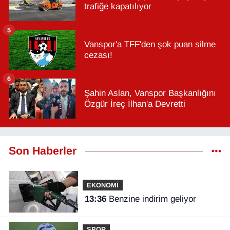
trafiğe kapatılıyor
5
Vanspor'a TFF'den şok puan silme
cezası!
6
Şahin Aslan, Vanspor Başkanlığını
Özgür İreç İlhan'a Devretti
Son Haberler
EKONOMİ
13:36
Benzine indirim geliyor
SPOR