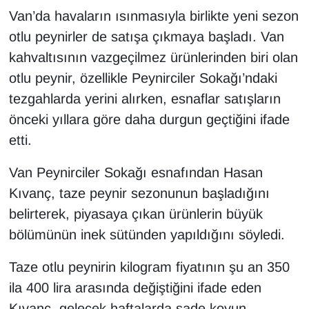
KURDÎ
Van’da havaların ısınmasıyla birlikte yeni sezon
otlu peynirler de satışa çıkmaya başladı. Van
MAGAZİN
kahvaltısının vazgeçilmez ürünlerinden biri olan
MEDYA
otlu peynir, özellikle Peynirciler Sokağı’ndaki
tezgahlarda yerini alırken, esnaflar satışların
ONE EKONOMİ
önceki yıllara göre daha durgun geçtiğini ifade
etti.
POLİTİKA
Van Peynirciler Sokağı esnafından Hasan
Resmi İlanlar
Kıvanç, taze peynir sezonunun başladığını
belirterek, piyasaya çıkan ürünlerin büyük
RÖPORTAJ
bölümünün inek sütünden yapıldığını söyledi.
SAĞLIK
Taze otlu peynirin kilogram fiyatının şu an 350
Seri İlan
ila 400 lira arasında değiştiğini ifade eden
Kıvanç, gelecek haftalarda sade koyun