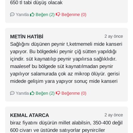
650 tl tabi düşüş olacak
Yanıtla
Beğen (
2
)
Beğenme (
0
)
METIN HATIBI
2 ay önce
Sağlığını düşünen peynir t,ketmemeli mide kanseri
yapıyor. Bu bölgedeki peynir çiğ sütten yapıldığı
içindir. süt kaynatılıp peynir yapılırsa sağlıklıdır.
maalesef bu bölgede süt kaynatılmadan peynir
yapılıyor salamurada çok az mikrop ölüyür. gerisi
midede gelişim yara yapıyor sonuç mide kanseri
Yanıtla
Beğen (
2
)
Beğenme (
0
)
KEMAL ATARCA
2 ay önce
biraz fiyatını düşürün millet alabilsin, 350-400 değil
600 civarı ve üstünde satıyorlar peynirciler