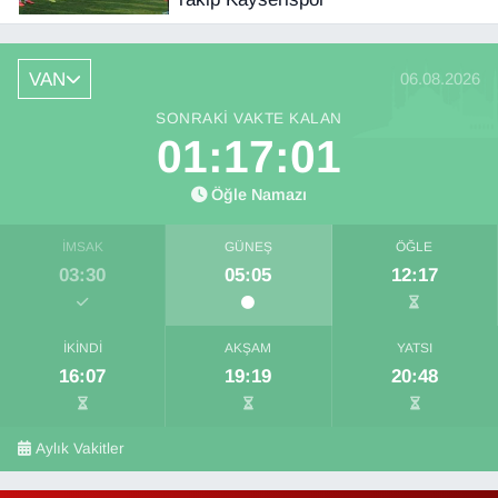
VAN
06.08.2026
SONRAKI VAKTE KALAN
01:17:00
Öğle Namazı
İMSAK
GÜNEŞ
ÖĞLE
03:30
05:05
12:17
İKINDI
AKŞAM
YATSI
16:07
19:19
20:48
Aylık Vakitler