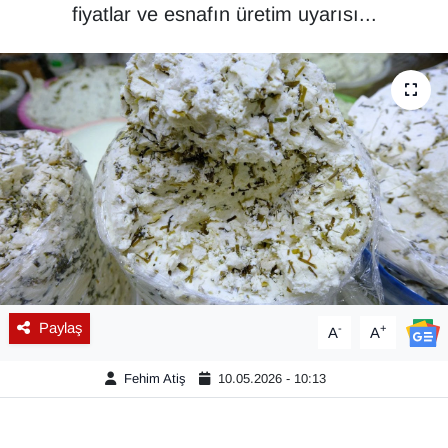
fiyatlar ve esnafın üretim uyarısı...
Diğer
DÜNYA
EĞİTİM
EKONOMİ
Eleman
Emlak
Paylaş
-
+
A
A
En çok konuşulanlar
Fehim Atiş
10.05.2026 - 10:13
GENEL
Güncel