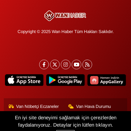
Copyright © 2025 Wan Haber Tüm Hakları Saklıdır.
Van Nöbetçi Eczaneler
Van Hava Durumu
En iyi site deneyimi sağlamak için çerezlerden
Van Namaz Vakitleri
Van Trafik Yoğunluk
Haritası
faydalanıyoruz. Detaylar için lütfen tıklayın.