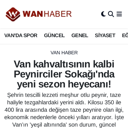
3.SAYFA
Van Nöbetçi Eczaneler
VAN'DA SPOR
GÜNCEL
GENEL
SİYASET
EĞ
ASAYİŞ
Van Hava Durumu
BİLİM VE TEKNOLOJİ
Van Namaz Vakitleri
VAN HABER
Van kahvaltısının kalbi
Biyografi
Van Trafik Yoğunluk Haritası
Peynirciler Sokağı'nda
Bölge Haberleri
Süper Lig Puan Durumu ve Fikstür
yeni sezon heyecanı!
ÇEVRE
Tüm Manşetler
Şehrin tescilli lezzeti meşhur otlu peynir, taze
haliyle tezgahlardaki yerini aldı. Kilosu 350 ile
Deprem
Son Dakika Haberleri
400 lira arasında değişen taze peynire olan ilgi,
ekonomik nedenlerle önceki yılları aratıyor. İşte
Dernekler, Odalar
Haber Arşivi
Van’ın 'yeşil altınında' son durum, güncel