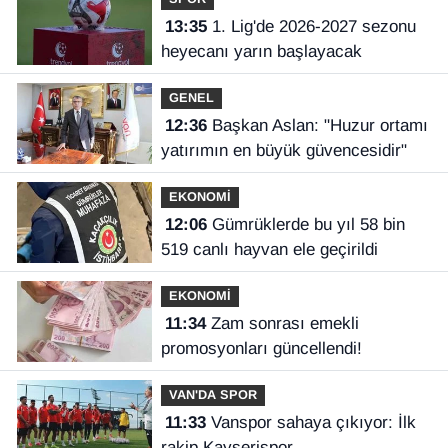
13:35
1. Lig'de 2026-2027 sezonu
heyecanı yarın başlayacak
GENEL
12:36
Başkan Aslan: "Huzur ortamı
yatırımın en büyük güvencesidir"
EKONOMİ
12:06
Gümrüklerde bu yıl 58 bin
519 canlı hayvan ele geçirildi
EKONOMİ
11:34
Zam sonrası emekli
promosyonları güncellendi!
VAN'DA SPOR
11:33
Vanspor sahaya çıkıyor: İlk
rakip Kayserispor