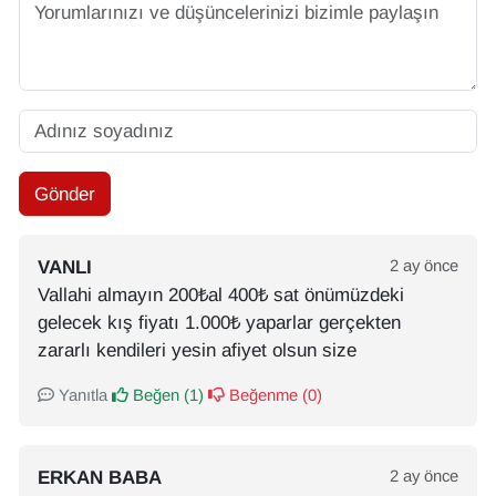
Gönder
VANLI
2 ay önce
Vallahi almayın 200₺al 400₺ sat önümüzdeki
gelecek kış fiyatı 1.000₺ yaparlar gerçekten
zararlı kendileri yesin afiyet olsun size
Yanıtla
Beğen (
1
)
Beğenme (
0
)
ERKAN BABA
2 ay önce