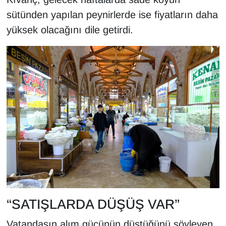
Sinema - TV
sütünden yapılan peynirlerde ise fiyatların daha
yüksek olacağını dile getirdi.
SİYASET
SPOR
TEBRİK
TEKNOLOJİ
Turizm
VAN'DA SPOR
Vasıta
“SATIŞLARDA DÜŞÜŞ VAR”
YAŞAM
Vatandaşın alım gücünün düştüğünü söyleyen