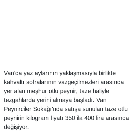
Gündem
Haber
HABERDE İNSAN
İngilizce
Van’da yaz aylarının yaklaşmasıyla birlikte
Kadın
kahvaltı sofralarının vazgeçilmezleri arasında
Kamu Alımları
yer alan meşhur otlu peynir, taze haliyle
tezgahlarda yerini almaya başladı. Van
Kim Kimdir?
Peynirciler Sokağı’nda satışa sunulan taze otlu
peynirin kilogram fiyatı 350 ila 400 lira arasında
Kültür & Sanat
değişiyor.