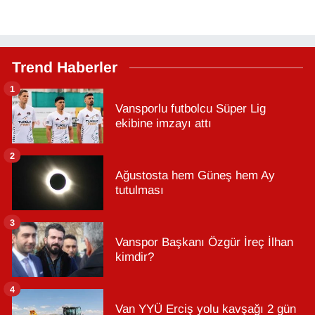
Trend Haberler
1
Vansporlu futbolcu Süper Lig
ekibine imzayı attı
2
Ağustosta hem Güneş hem Ay
tutulması
3
Vanspor Başkanı Özgür İreç İlhan
kimdir?
4
Van YYÜ Erciş yolu kavşağı 2 gün