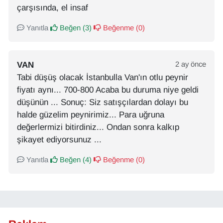
çarşısında, el insaf
Yanıtla
Beğen (
3
)
Beğenme (
0
)
VAN
2 ay önce
Tabi düşüş olacak İstanbulla Van'ın otlu peynir
fiyatı aynı... 700-800 Acaba bu duruma niye geldi
düşünün ... Sonuç: Siz satışçılardan dolayı bu
halde güzelim peynirimiz... Para uğruna
değerlermizi bitirdiniz... Ondan sonra kalkıp
şikayet ediyorsunuz ...
Yanıtla
Beğen (
4
)
Beğenme (
0
)