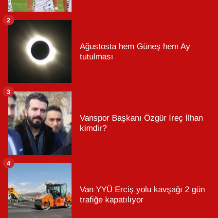
2
Ağustosta hem Güneş hem Ay
tutulması
3
Vanspor Başkanı Özgür İreç İlhan
kimdir?
4
Van YYÜ Erciş yolu kavşağı 2 gün
trafiğe kapatılıyor