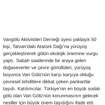
Gündem
Haber
HABERDE İNSAN
Vangölü Aktivistleri Derneği üyesi yaklaşık 50
kişi, Tatvan'daki Atatürk Dağı'na yürüyüş
İngilizce
gerçekleştirerek gölün ekolojik önemine vurgu
Kadın
yaptı. Sabah saatlerinde bir araya gelen
doğaseverler ve çevre gönüllüleri, yürüyüş
Kamu Alımları
boyunca Van Gölü'nün karşı karşıya olduğu
çevresel tehditlere dikkat çeken pankartlar
Kim Kimdir?
taşıdı. Katılımcılar, Türkiye'nin en büyük sodalı
Kültür & Sanat
gölü olan Van Gölü'nün korunmasının gelecek
nesiller için büyük önem taşıdığını ifade etti.