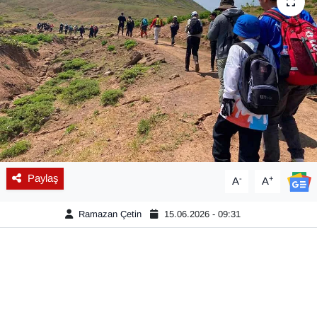
Diğer
DÜNYA
EĞİTİM
EKONOMİ
Eleman
Paylaş
-
+
A
A
Emlak
Ramazan Çetin
15.06.2026 - 09:31
En çok konuşulanlar
GENEL
Güncel