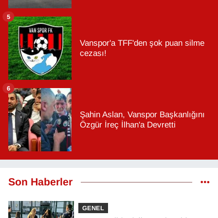
5
Vanspor'a TFF'den şok puan silme
cezası!
6
Şahin Aslan, Vanspor Başkanlığını
Özgür İreç İlhan'a Devretti
Son Haberler
GENEL