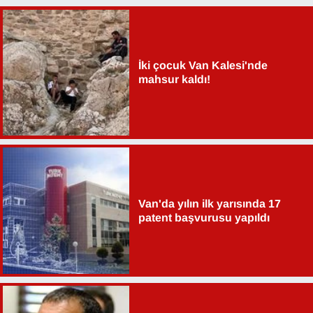
İki çocuk Van Kalesi'nde
mahsur kaldı!
Van'da yılın ilk yarısında 17
patent başvurusu yapıldı