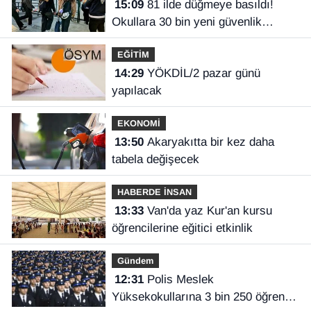
15:09
81 ilde düğmeye basıldı!
Okullara 30 bin yeni güvenlik
görevlisi
EĞİTİM
14:29
YÖKDİL/2 pazar günü
yapılacak
EKONOMİ
13:50
Akaryakıtta bir kez daha
tabela değişecek
HABERDE İNSAN
13:33
Van'da yaz Kur'an kursu
öğrencilerine eğitici etkinlik
Gündem
12:31
Polis Meslek
Yüksekokullarına 3 bin 250 öğrenci