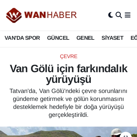
3.SAYFA
Van Nöbetçi Eczaneler
VAN'DA SPOR
GÜNCEL
GENEL
SİYASET
EĞ
ASAYİŞ
Van Hava Durumu
BİLİM VE TEKNOLOJİ
Van Namaz Vakitleri
ÇEVRE
Van Gölü için farkındalık
Biyografi
Van Trafik Yoğunluk Haritası
yürüyüşü
Bölge Haberleri
Süper Lig Puan Durumu ve Fikstür
Tatvan'da, Van Gölü'ndeki çevre sorunlarını
gündeme getirmek ve gölün korunmasını
ÇEVRE
Tüm Manşetler
desteklemek hedefiyle bir doğa yürüyüşü
gerçekleştirildi.
Deprem
Son Dakika Haberleri
Dernekler, Odalar
Haber Arşivi