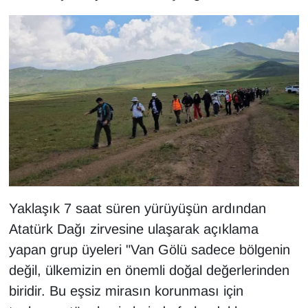
KURDÎ
MAGAZİN
MEDYA
ONE EKONOMİ
POLİTİKA
Resmi İlanlar
Yaklaşık 7 saat süren yürüyüşün ardından
RÖPORTAJ
Atatürk Dağı zirvesine ulaşarak açıklama
yapan grup üyeleri "Van Gölü sadece bölgenin
SAĞLIK
değil, ülkemizin en önemli doğal değerlerinden
Seri İlan
biridir. Bu eşsiz mirasın korunması için