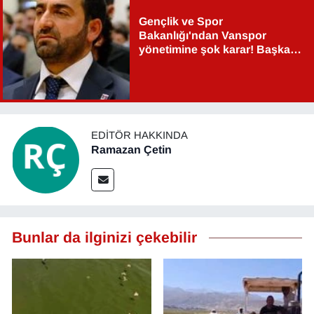
Gençlik ve Spor
Bakanlığı'ndan Vanspor
yönetimine şok karar! Başkan
Şahin Aslan görevden alındı!
EDITÖR HAKKINDA
Ramazan Çetin
Bunlar da ilginizi çekebilir