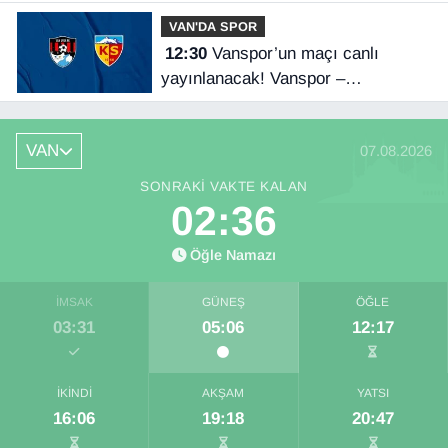
alınacak
VAN'DA SPOR
12:30
Vanspor’un maçı canlı
yayınlanacak! Vanspor –
Kayserispor maçı hangi kanalda,
saat kaçta?
VAN
07.08.2026
SONRAKI VAKTE KALAN
02:35
Öğle Namazı
İMSAK
GÜNEŞ
ÖĞLE
03:31
05:06
12:17
İKINDI
AKŞAM
YATSI
16:06
19:18
20:47