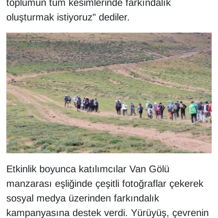
toplumun tüm kesimlerinde farkındalık
Sinema - TV
oluşturmak istiyoruz" dediler.
SİYASET
SPOR
TEBRİK
TEKNOLOJİ
Turizm
VAN'DA SPOR
Etkinlik boyunca katılımcılar Van Gölü
Vasıta
manzarası eşliğinde çeşitli fotoğraflar çekerek
sosyal medya üzerinden farkındalık
YAŞAM
kampanyasına destek verdi. Yürüyüş, çevrenin