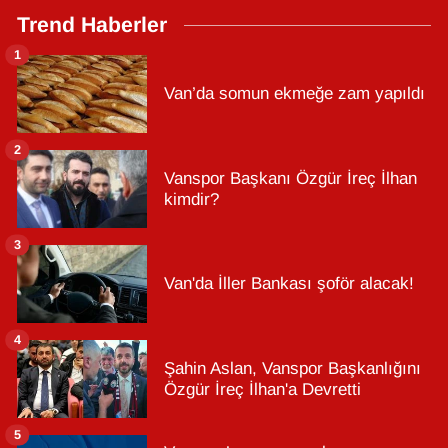
Trend Haberler
1
Van’da somun ekmeğe zam yapıldı
2
Vanspor Başkanı Özgür İreç İlhan
kimdir?
3
Van'da İller Bankası şoför alacak!
4
Şahin Aslan, Vanspor Başkanlığını
Özgür İreç İlhan'a Devretti
5