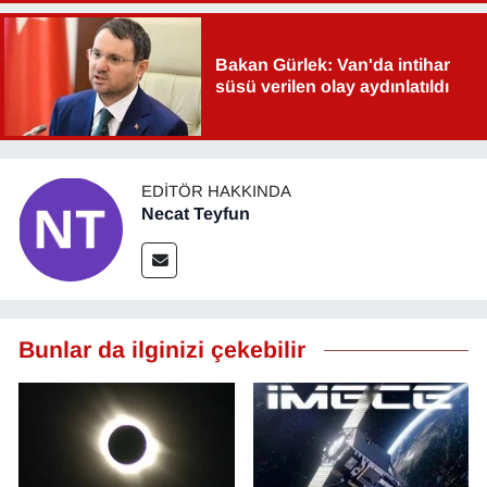
Bakan Gürlek: Van'da intihar
süsü verilen olay aydınlatıldı
EDITÖR HAKKINDA
Necat Teyfun
Bunlar da ilginizi çekebilir