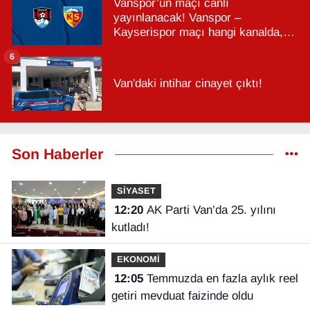
Vanspor’un maçı canlı
yayınlanacak! Vanspor –
Kayserispor maçı hangi kanalda,
saat kaçta?
6
Van'daki intihar cinayet çıktı!
Son Haberler
SİYASET
12:20
AK Parti Van’da 25. yılını
kutladı!
EKONOMİ
12:05
Temmuzda en fazla aylık reel
getiri mevduat faizinde oldu