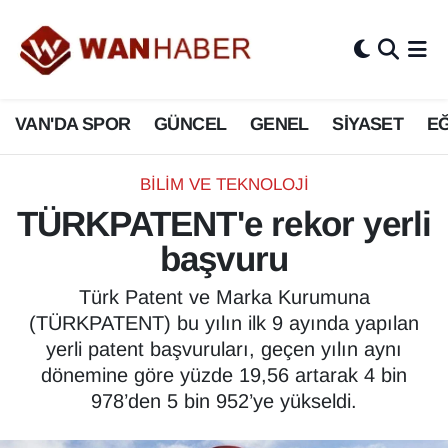
3.SAYFA
Van Nöbetçi Eczaneler
VAN'DA SPOR
GÜNCEL
GENEL
SİYASET
EĞ
ASAYİŞ
Van Hava Durumu
BİLİM VE TEKNOLOJİ
Van Namaz Vakitleri
BİLİM VE TEKNOLOJİ
TÜRKPATENT'e rekor yerli
Biyografi
Van Trafik Yoğunluk Haritası
başvuru
Bölge Haberleri
Süper Lig Puan Durumu ve Fikstür
Türk Patent ve Marka Kurumuna
(TÜRKPATENT) bu yılın ilk 9 ayında yapılan
ÇEVRE
Tüm Manşetler
yerli patent başvuruları, geçen yılın aynı
dönemine göre yüzde 19,56 artarak 4 bin
Deprem
Son Dakika Haberleri
978’den 5 bin 952’ye yükseldi.
Dernekler, Odalar
Haber Arşivi