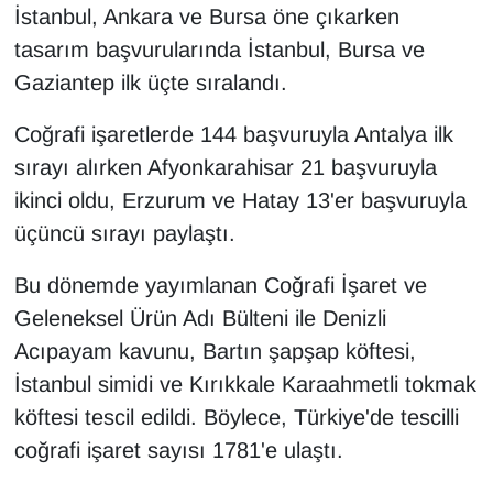
İstanbul, Ankara ve Bursa öne çıkarken
Sinema - TV
tasarım başvurularında İstanbul, Bursa ve
SİYASET
Gaziantep ilk üçte sıralandı.
SPOR
Coğrafi işaretlerde 144 başvuruyla Antalya ilk
sırayı alırken Afyonkarahisar 21 başvuruyla
TEBRİK
ikinci oldu, Erzurum ve Hatay 13'er başvuruyla
üçüncü sırayı paylaştı.
TEKNOLOJİ
Bu dönemde yayımlanan Coğrafi İşaret ve
Turizm
Geleneksel Ürün Adı Bülteni ile Denizli
Acıpayam kavunu, Bartın şapşap köftesi,
VAN'DA SPOR
İstanbul simidi ve Kırıkkale Karaahmetli tokmak
Vasıta
köftesi tescil edildi. Böylece, Türkiye'de tescilli
coğrafi işaret sayısı 1781'e ulaştı.
YAŞAM