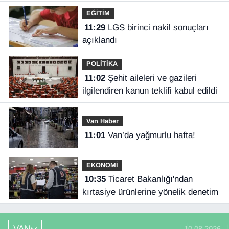
EĞİTİM
11:29
LGS birinci nakil sonuçları
açıklandı
POLİTİKA
11:02
Şehit aileleri ve gazileri
ilgilendiren kanun teklifi kabul edildi
Van Haber
11:01
Van’da yağmurlu hafta!
EKONOMİ
10:35
Ticaret Bakanlığı'ndan
kırtasiye ürünlerine yönelik denetim
VAN
10.08.2026