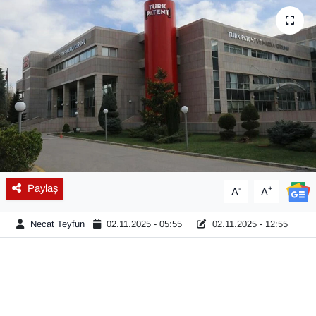
Diğer
DÜNYA
EĞİTİM
EKONOMİ
Eleman
Paylaş
-
+
A
A
Emlak
Necat Teyfun
02.11.2025 - 05:55
02.11.2025 - 12:55
En çok konuşulanlar
GENEL
Güncel