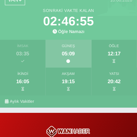
SONRAKI VAKTE KALAN
02:46:55
Öğle Namazı
İMSAK
GÜNEŞ
ÖĞLE
03:35
05:09
12:17
İKINDI
AKŞAM
YATSI
16:05
19:15
20:42
Aylık Vakitler