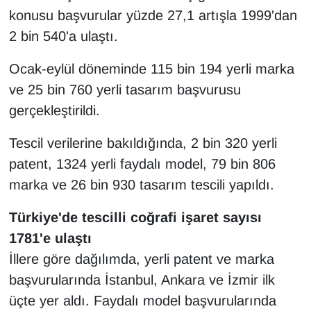
KURDÎ
konusu başvurular yüzde 27,1 artışla 1999'dan
2 bin 540'a ulaştı.
MAGAZİN
Ocak-eylül döneminde 115 bin 194 yerli marka
MEDYA
ve 25 bin 760 yerli tasarım başvurusu
gerçekleştirildi.
ONE EKONOMİ
Tescil verilerine bakıldığında, 2 bin 320 yerli
POLİTİKA
patent, 1324 yerli faydalı model, 79 bin 806
Resmi İlanlar
marka ve 26 bin 930 tasarım tescili yapıldı.
Türkiye'de tescilli coğrafi işaret sayısı
RÖPORTAJ
1781'e ulaştı
SAĞLIK
İllere göre dağılımda, yerli patent ve marka
başvurularında İstanbul, Ankara ve İzmir ilk
Seri İlan
üçte yer aldı. Faydalı model başvurularında