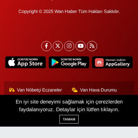
Copyright © 2025 Wan Haber Tüm Hakları Saklıdır.
Van Nöbetçi Eczaneler
Van Hava Durumu
En iyi site deneyimi sağlamak için çerezlerden
Van Namaz Vakitleri
Van Trafik Yoğunluk
Haritası
faydalanıyoruz. Detaylar için lütfen tıklayın.
TAMAM
Puan Durumu ve Fikstür
Tüm Manşetler
Son Dakika Haberleri
Haber Arşivi