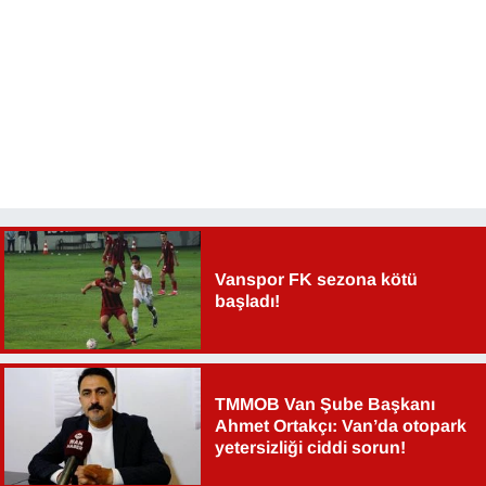
Vanspor FK sezona kötü
başladı!
TMMOB Van Şube Başkanı
Ahmet Ortakçı: Van’da otopark
yetersizliği ciddi sorun!