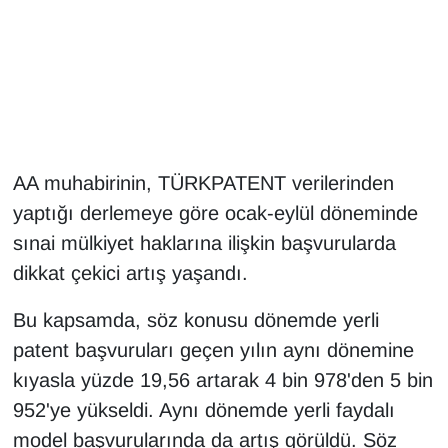
Gündem
Haber
HABERDE İNSAN
AA muhabirinin, TÜRKPATENT verilerinden
İngilizce
yaptığı derlemeye göre ocak-eylül döneminde
sınai mülkiyet haklarına ilişkin başvurularda
Kadın
dikkat çekici artış yaşandı.
Kamu Alımları
Bu kapsamda, söz konusu dönemde yerli
patent başvuruları geçen yılın aynı dönemine
Kim Kimdir?
kıyasla yüzde 19,56 artarak 4 bin 978'den 5 bin
Kültür & Sanat
952'ye yükseldi. Aynı dönemde yerli faydalı
model başvurularında da artış görüldü. Söz