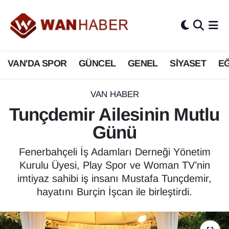
3.SAYFA
Van Nöbetçi Eczaneler
VAN'DA SPOR
GÜNCEL
GENEL
SİYASET
EĞ
ASAYİŞ
Van Hava Durumu
BİLİM VE TEKNOLOJİ
Van Namaz Vakitleri
VAN HABER
Tunçdemir Ailesinin Mutlu
Biyografi
Van Trafik Yoğunluk Haritası
Günü
Bölge Haberleri
Süper Lig Puan Durumu ve Fikstür
Fenerbahçeli İş Adamları Derneği Yönetim
Kurulu Üyesi, Play Spor ve Woman TV’nin
ÇEVRE
Tüm Manşetler
imtiyaz sahibi iş insanı Mustafa Tunçdemir,
hayatını Burçin İşcan ile birleştirdi.
Deprem
Son Dakika Haberleri
Dernekler, Odalar
Haber Arşivi