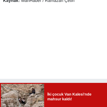
Kaynak:
WanHaber / Ramazan Çetin
İki çocuk Van Kalesi'nde
mahsur kaldı!