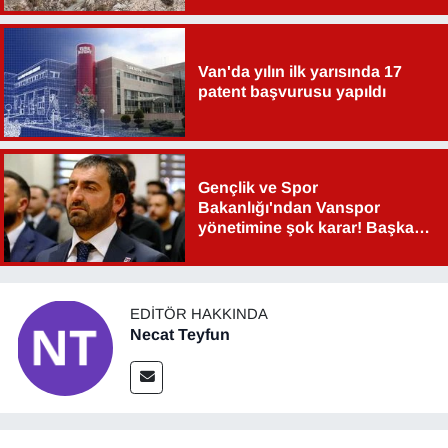
Van'da yılın ilk yarısında 17
patent başvurusu yapıldı
Gençlik ve Spor
Bakanlığı'ndan Vanspor
yönetimine şok karar! Başkan
Şahin Aslan görevden alındı!
EDITÖR HAKKINDA
Necat Teyfun