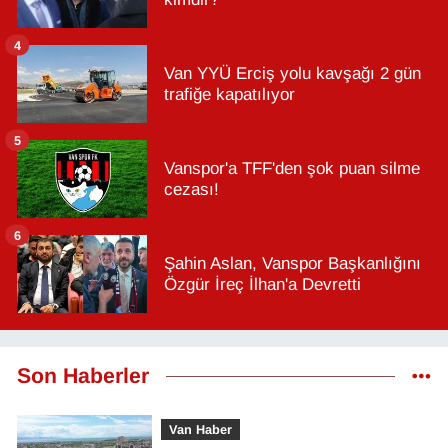
4
Van YYÜ Erciş yolu kavşağı 2 gün
trafiğe kapatılıyor
5
Vanspor'a TFF'den şok puan silme
cezası!
6
Şahin Aslan, Vanspor Başkanlığını
Özgür İreç İlhan'a Devretti
Son Haberler
Van Haber