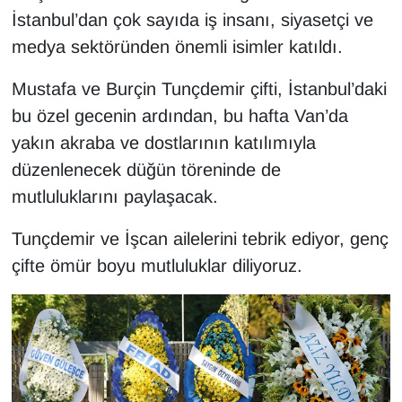
Sinema - TV
İstanbul’dan çok sayıda iş insanı, siyasetçi ve
medya sektöründen önemli isimler katıldı.
SİYASET
Mustafa ve Burçin Tunçdemir çifti, İstanbul’daki
SPOR
bu özel gecenin ardından, bu hafta Van’da
yakın akraba ve dostlarının katılımıyla
TEBRİK
düzenlenecek düğün töreninde de
mutluluklarını paylaşacak.
TEKNOLOJİ
Tunçdemir ve İşcan ailelerini tebrik ediyor, genç
Turizm
çifte ömür boyu mutluluklar diliyoruz.
VAN'DA SPOR
Vasıta
YAŞAM