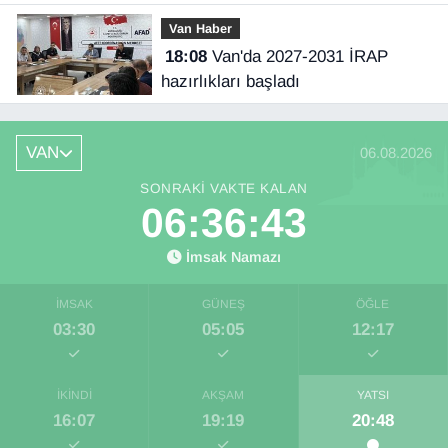
Van Haber
18:08
Van'da 2027-2031 İRAP
hazırlıkları başladı
VAN
06.08.2026
SONRAKI VAKTE KALAN
06:36:42
İmsak Namazı
İMSAK
GÜNEŞ
ÖĞLE
03:30
05:05
12:17
İKINDI
AKŞAM
YATSI
16:07
19:19
20:48