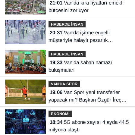
21:01
Van’da kira fiyatları emekli
bütçesini zorluyor
HABERDE İNSAN
20:31
Van'da işitme engelli
müşteriyle halaylı pazarlık
gülümsetti
HABERDE İNSAN
19:33
Van’da sabah namazı
buluşmaları
VAN'DA SPOR
19:06
Van Spor yeni transferler
yapacak mı? Başkan Özgür İreç
İlhan açıkladı
EKONOMİ
18:34
5G abone sayısı 4 ayda 44,5
milyona ulaştı