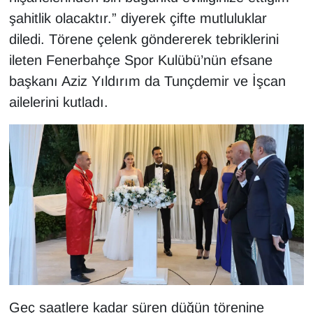
KURDÎ
şahitlik olacaktır.” diyerek çifte mutluluklar
diledi. Törene çelenk göndererek tebriklerini
MAGAZİN
ileten Fenerbahçe Spor Kulübü’nün efsane
MEDYA
başkanı Aziz Yıldırım da Tunçdemir ve İşcan
ailelerini kutladı.
ONE EKONOMİ
POLİTİKA
Resmi İlanlar
RÖPORTAJ
SAĞLIK
Seri İlan
Geç saatlere kadar süren düğün törenine