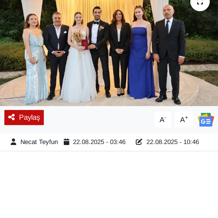
Diğer
DÜNYA
EĞİTİM
EKONOMİ
Eleman
Paylaş
-
+
A
A
Emlak
Necat Teyfun
22.08.2025 - 03:46
22.08.2025 - 10:46
En çok konuşulanlar
GENEL
Güncel