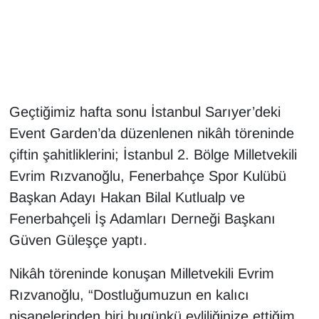
Gündem
Haber
HABERDE İNSAN
Geçtiğimiz hafta sonu İstanbul Sarıyer’deki
Event Garden’da düzenlenen nikâh töreninde
İngilizce
çiftin şahitliklerini; İstanbul 2. Bölge Milletvekili
Evrim Rızvanoğlu, Fenerbahçe Spor Kulübü
Kadın
Başkan Adayı Hakan Bilal Kutlualp ve
Kamu Alımları
Fenerbahçeli İş Adamları Derneği Başkanı
Güven Güleşçe yaptı.
Kim Kimdir?
Nikâh töreninde konuşan Milletvekili Evrim
Kültür & Sanat
Rızvanoğlu, “Dostluğumuzun en kalıcı
nişanelerinden biri bugünkü evliliğinize ettiğim