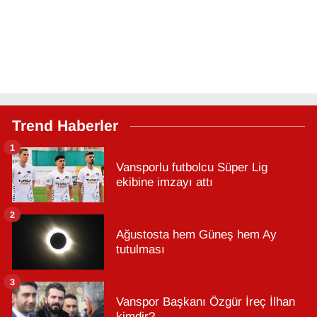
Trend Haberler
1
Vansporlu futbolcu Süper Lig
ekibine imzayı attı
2
Ağustosta hem Güneş hem Ay
tutulması
3
Vanspor Başkanı Özgür İreç İlhan
kimdir?