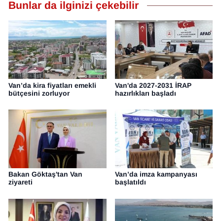
Bunlar da ilginizi çekebilir
Van’da kira fiyatları emekli
Van'da 2027-2031 İRAP
bütçesini zorluyor
hazırlıkları başladı
Bakan Göktaş'tan Van
Van’da imza kampanyası
ziyareti
başlatıldı