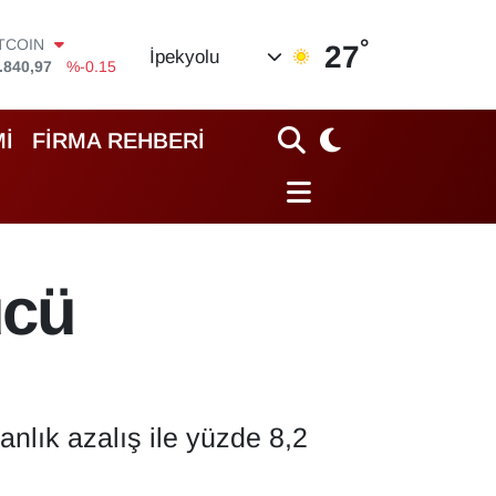
.840,97
%-0.15
°
OLAR
27
İpekyolu
,7436
%0.18
URO
,2510
%0.32
TERLİN
İ
FİRMA REHBERİ
,4811
%0.38
RAM ALTIN
60.55
%0
İST100
.779
%-14
ücü
anlık azalış ile yüzde 8,2