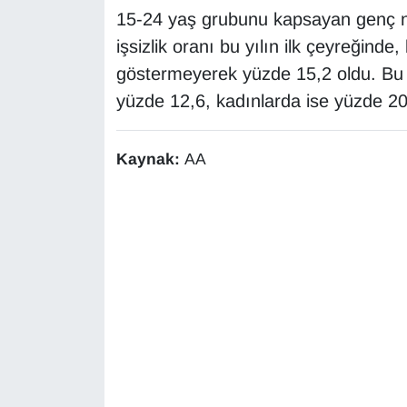
Sinema - TV
15-24 yaş grubunu kapsayan genç nü
işsizlik oranı bu yılın ilk çeyreğind
SİYASET
göstermeyerek yüzde 15,2 oldu. Bu y
yüzde 12,6, kadınlarda ise yüzde 20,
SPOR
TEBRİK
Kaynak:
AA
TEKNOLOJİ
Turizm
VAN'DA SPOR
Vasıta
YAŞAM