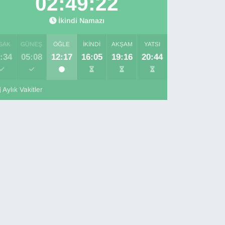
02:49:21
İkindi Namazı
SAK
GÜNEŞ
ÖĞLE
İKINDI
AKŞAM
YATSI
:34
05:08
12:17
16:05
19:16
20:44
Aylık Vakitler