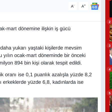
-
+
A
A
2
ak-mart dönemine ilişkin iş gücü
3
daha yukarı yaştaki kişilerde mevsim
 bu yılın ocak-mart döneminde bir önceki
lyon 894 bin kişi olarak tespit edildi.
4
ik oranı ise 0,1 puanlık azalışla yüzde 8,2
nı erkeklerde yüzde 6,8, kadınlarda ise
5