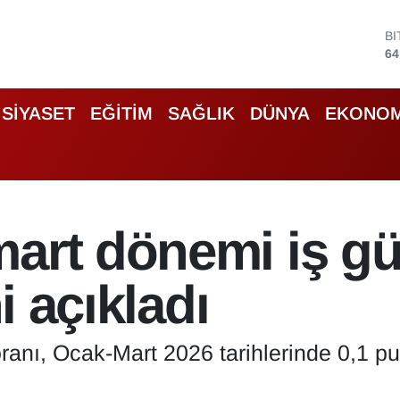
64
D
47
E
55
S
SİYASET
EĞİTİM
SAĞLIK
DÜNYA
EKONOM
64
G
66
B
13
mart dönemi iş g
ni açıkladı
 oranı, Ocak-Mart 2026 tarihlerinde 0,1 pu