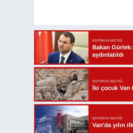
YEREL
EDITÖRÜN SEÇTIĞI
Bakan Gürlek: 
aydınlatıldı
EDITÖRÜN SEÇTIĞI
İki çocuk Van 
EDITÖRÜN SEÇTIĞI
Van'da yılın i