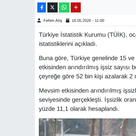
Gündem
Fehim Atiş
18.05.2026 - 11:00
Haber
Türkiye İstatistik Kurumu (TÜİK), oc
istatistiklerini açıkladı.
HABERDE İNSAN
Buna göre, Türkiye genelinde 15 ve 
İngilizce
etkisinden arındırılmış işsiz sayısı
çeyreğe göre 52 bin kişi azalarak 2 mi
Kadın
Mevsim etkisinden arındırılmış işsizl
Kamu Alımları
seviyesinde gerçekleşti. İşsizlik ora
Kim Kimdir?
yüzde 11,1 olarak hesaplandı.
Kültür & Sanat