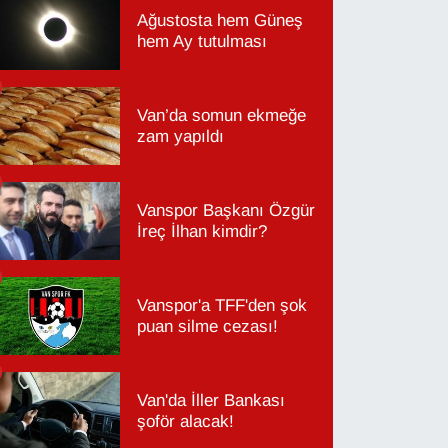
Ağustosta hem Güneş
hem Ay tutulması
Van’da somun ekmeğe
zam yapıldı
Vanspor Başkanı Özgür
İreç İlhan kimdir?
Vanspor'a TFF'den şok
puan silme cezası!
Van'da İller Bankası
şoför alacak!