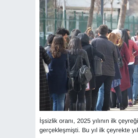
KURDÎ
MAGAZİN
MEDYA
ONE EKONOMİ
POLİTİKA
Resmi İlanlar
RÖPORTAJ
SAĞLIK
İşsizlik oranı, 2025 yılının ilk çeyr
Seri İlan
gerçekleşmişti. Bu yıl ilk çeyrekte yı