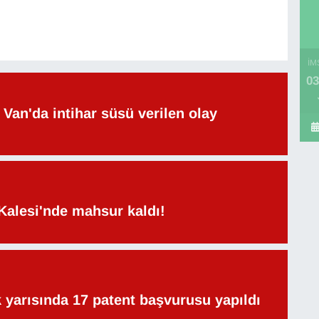
İM
03
Van'da intihar süsü verilen olay
Kalesi'nde mahsur kaldı!
lk yarısında 17 patent başvurusu yapıldı