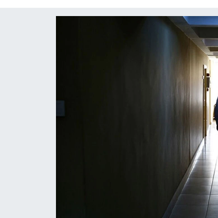
Diğer
DÜNYA
EĞİTİM
EKONOMİ
Eleman
Emlak
En çok konuşulanlar
GENEL
Güncel