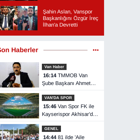
Şahin Aslan, Vanspor
Başkanlığını Özgür İreç
İlhan'a Devretti
Son Haberler
Van Haber
16:14
TMMOB Van
Şube Başkanı Ahmet
Ortakçı: Van’da otopark
VAN'DA SPOR
yetersizliği ciddi sorun!
15:46
Van Spor FK ile
Kayserispor Akhisar'da
rakip
GENEL
14:44
81 ilde 'Aile