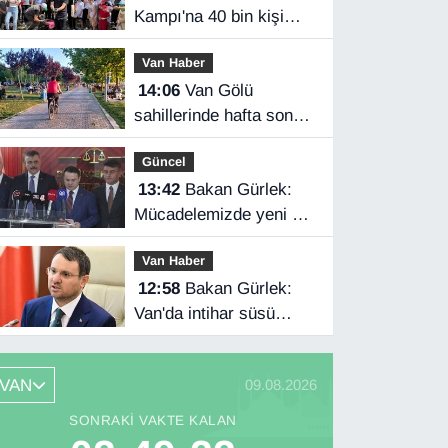
Kampı'na 40 bin kişi
katıldı
Van Haber
14:06
Van Gölü
sahillerinde hafta sonu
yoğunluğu
Güncel
13:42
Bakan Gürlek:
Mücadelemizde yeni bir
boyuta geçeceğiz
Van Haber
12:58
Bakan Gürlek:
Van'da intihar süsü
verilen olay aydınlatıldı
VAN
09.08.2026
SONRAKI VAKTE KALAN