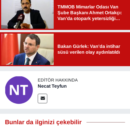
TMMOB Mimarlar Odası Van
Şube Başkanı Ahmet Ortakçı:
Van’da otopark yetersizliği
ciddi sorun!
Bakan Gürlek: Van'da intihar
süsü verilen olay aydınlatıldı
EDITÖR HAKKINDA
Necat Teyfun
Bunlar da ilginizi çekebilir