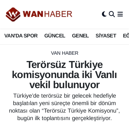
3.SAYFA
Van Nöbetçi Eczaneler
VAN'DA SPOR
GÜNCEL
GENEL
SİYASET
EĞ
ASAYİŞ
Van Hava Durumu
BİLİM VE TEKNOLOJİ
Van Namaz Vakitleri
VAN HABER
Terörsüz Türkiye
Biyografi
Van Trafik Yoğunluk Haritası
komisyonunda iki Vanlı
Bölge Haberleri
Süper Lig Puan Durumu ve Fikstür
vekil bulunuyor
ÇEVRE
Tüm Manşetler
Türkiye’de terörsüz bir gelecek hedefiyle
başlatılan yeni süreçte önemli bir dönüm
Deprem
Son Dakika Haberleri
noktası olan “Terörsüz Türkiye Komisyonu”,
bugün ilk toplantısını gerçekleştiriyor.
Dernekler, Odalar
Haber Arşivi