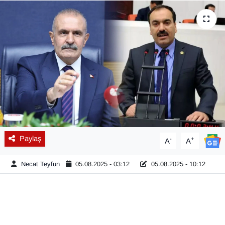
Diğer
DÜNYA
EĞİTİM
EKONOMİ
Eleman
Paylaş
-
+
A
A
Emlak
Necat Teyfun
05.08.2025 - 03:12
05.08.2025 - 10:12
En çok konuşulanlar
GENEL
Güncel