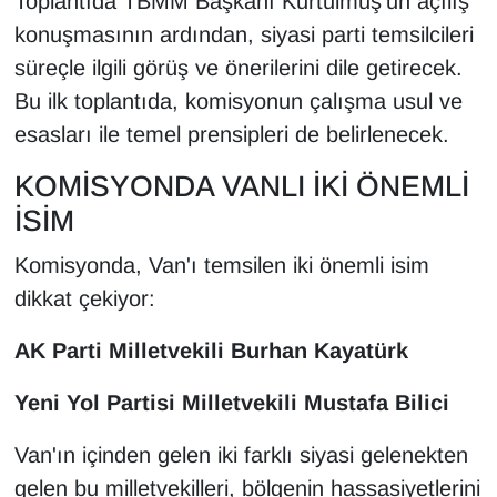
Toplantıda TBMM Başkanı Kurtulmuş'un açılış
KURDÎ
konuşmasının ardından, siyasi parti temsilcileri
MAGAZİN
süreçle ilgili görüş ve önerilerini dile getirecek.
Bu ilk toplantıda, komisyonun çalışma usul ve
MEDYA
esasları ile temel prensipleri de belirlenecek.
ONE EKONOMİ
KOMİSYONDA VANLI İKİ ÖNEMLİ
İSİM
POLİTİKA
Komisyonda, Van'ı temsilen iki önemli isim
Resmi İlanlar
dikkat çekiyor:
RÖPORTAJ
AK Parti Milletvekili Burhan Kayatürk
Yeni Yol Partisi Milletvekili Mustafa Bilici
SAĞLIK
Van'ın içinden gelen iki farklı siyasi gelenekten
Seri İlan
gelen bu milletvekilleri, bölgenin hassasiyetlerini