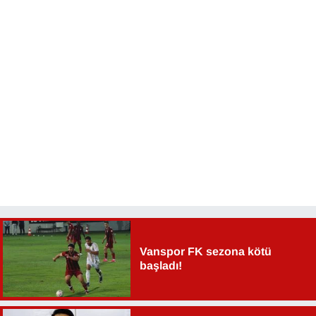
Vanspor FK sezona kötü
başladı!