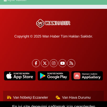
Copyright © 2025 Wan Haber Tüm Hakları Saklıdır.
Van Nöbetçi Eczaneler
Van Hava Durumu
En iyi site deneyimi sağlamak için çerezlerden
Van Namaz Vakitleri
Van Trafik Yoğunluk