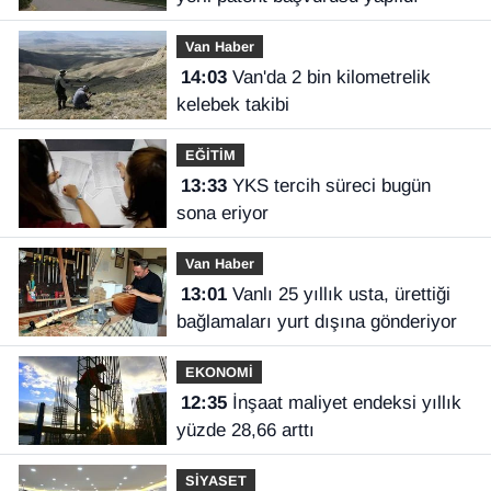
Van Haber
14:03
Van'da 2 bin kilometrelik
kelebek takibi
EĞİTİM
13:33
YKS tercih süreci bugün
sona eriyor
Van Haber
13:01
Vanlı 25 yıllık usta, ürettiği
bağlamaları yurt dışına gönderiyor
EKONOMİ
12:35
İnşaat maliyet endeksi yıllık
yüzde 28,66 arttı
SİYASET