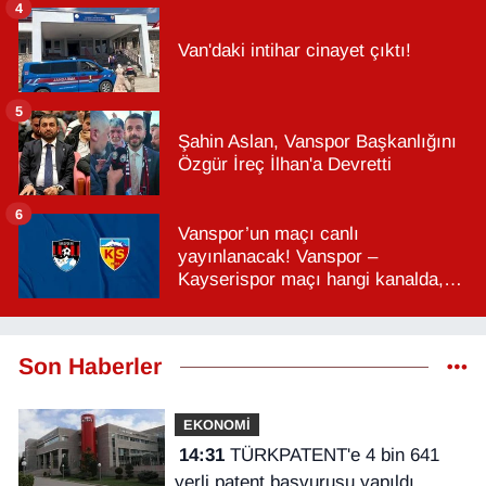
4
Van'daki intihar cinayet çıktı!
5
Şahin Aslan, Vanspor Başkanlığını
Özgür İreç İlhan'a Devretti
6
Vanspor’un maçı canlı
yayınlanacak! Vanspor –
Kayserispor maçı hangi kanalda,
saat kaçta?
Son Haberler
EKONOMİ
14:31
TÜRKPATENT'e 4 bin 641
yerli patent başvurusu yapıldı