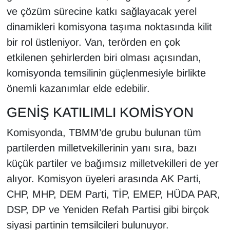
Sinema - TV
ve çözüm sürecine katkı sağlayacak yerel
dinamikleri komisyona taşıma noktasında kilit
SİYASET
bir rol üstleniyor. Van, terörden en çok
etkilenen şehirlerden biri olması açısından,
SPOR
komisyonda temsilinin güçlenmesiyle birlikte
önemli kazanımlar elde edebilir.
TEBRİK
GENİŞ KATILIMLI KOMİSYON
TEKNOLOJİ
Komisyonda, TBMM’de grubu bulunan tüm
Turizm
partilerden milletvekillerinin yanı sıra, bazı
küçük partiler ve bağımsız milletvekilleri de yer
VAN'DA SPOR
alıyor. Komisyon üyeleri arasında AK Parti,
Vasıta
CHP, MHP, DEM Parti, TİP, EMEP, HÜDA PAR,
DSP, DP ve Yeniden Refah Partisi gibi birçok
YAŞAM
siyasi partinin temsilcileri bulunuyor.