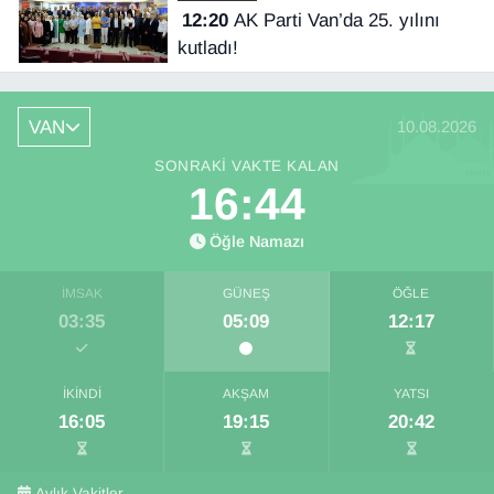
12:20
AK Parti Van’da 25. yılını
kutladı!
VAN
10.08.2026
SONRAKI VAKTE KALAN
16:44
Öğle Namazı
İMSAK
GÜNEŞ
ÖĞLE
03:35
05:09
12:17
İKINDI
AKŞAM
YATSI
16:05
19:15
20:42
Aylık Vakitler