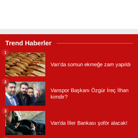
Trend Haberler
1
Van’da somun ekmeğe zam yapıldı
2
Vanspor Başkanı Özgür İreç İlhan
kimdir?
3
Van'da İller Bankası şoför alacak!