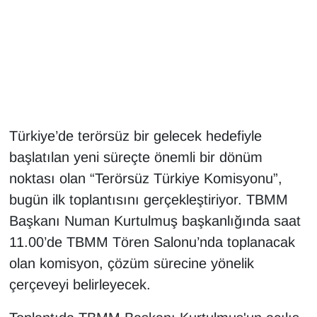
Gündem
Haber
HABERDE İNSAN
Türkiye’de terörsüz bir gelecek hedefiyle
İngilizce
başlatılan yeni süreçte önemli bir dönüm
Kadın
noktası olan “Terörsüz Türkiye Komisyonu”,
bugün ilk toplantısını gerçekleştiriyor. TBMM
Kamu Alımları
Başkanı Numan Kurtulmuş başkanlığında saat
11.00’de TBMM Tören Salonu’nda toplanacak
Kim Kimdir?
olan komisyon, çözüm sürecine yönelik
çerçeveyi belirleyecek.
Kültür & Sanat