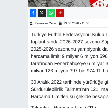
Gündem
Haber
Ramazan Çetin
23.06.2026 - 11:05
Türkiye Futbol Federasyonu Kulüp Li
HABERDE İNSAN
toplantısında 2026-2027 sezonu Süpe
İngilizce
2025-2026 sezonunu şampiyonlukla 
harcama limiti 9 milyar 6 milyon 596 
Kadın
tarafından Fenerbahçe’ye 6 milyar 3
milyar 123 milyon 397 bin 974 TL harc
Kamu Alımları
30 Aralık 2022 tarihinde yürürlüğe g
Kim Kimdir?
Sürdürülebilirlik Talimatı’nın 121.
Harcama Limitleri şu şekilde hesapl
Kültür & Sanat
Takımlar - Harcama Limiti (TL)