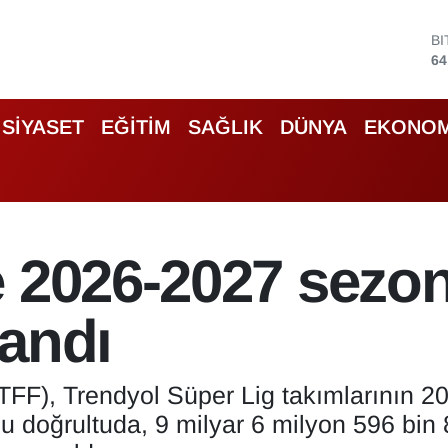
D
47
E
55
S
SİYASET
EĞİTİM
SAĞLIK
DÜNYA
EKONOM
64
G
66
B
13
B
e 2026-2027 sezo
64
landı
TFF), Trendyol Süper Lig takımlarının 2
Bu doğrultuda, 9 milyar 6 milyon 596 bin 