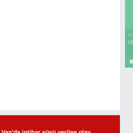
İM
03
Van'da intihar süsü verilen olay