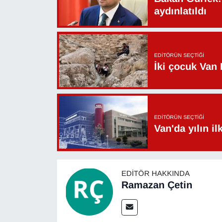
aydınlatıldı
EDITÖRÜN SEÇTIĞI
İki çocuk Van 
EDITÖRÜN SEÇTIĞI
Van'da yılın i
EDITÖR HAKKINDA
Ramazan Çetin