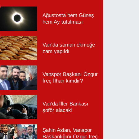
Ağustosta hem Güneş
hem Ay tutulması
Van’da somun ekmeğe
zam yapıldı
Vanspor Başkanı Özgür
İreç İlhan kimdir?
Van'da İller Bankası
şoför alacak!
Şahin Aslan, Vanspor
Başkanlığını Özgür İreç