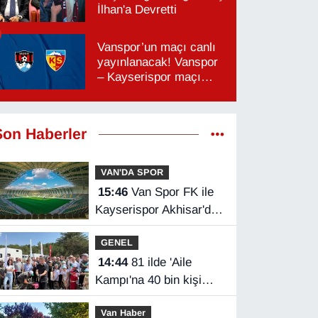
İlhan'a Devretti
Vanspor’un maçı canlı
yayınlanacak! Vanspor
– Kayserispor maçı
hangi kanalda, saat
kaçta?
Son Haberler
VAN'DA SPOR
15:46
Van Spor FK ile
Kayserispor Akhisar'da
rakip
GENEL
14:44
81 ilde 'Aile
Kampı'na 40 bin kişi
katıldı
Van Haber