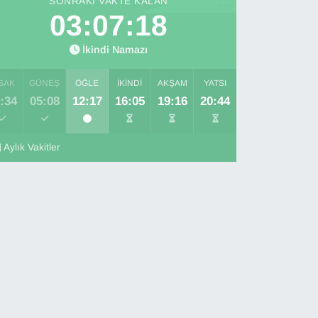
SONRAKI VAKTE KALAN
03:07:17
İkindi Namazı
SAK
GÜNEŞ
ÖĞLE
İKINDI
AKŞAM
YATSI
:34
05:08
12:17
16:05
19:16
20:44
Aylık Vakitler