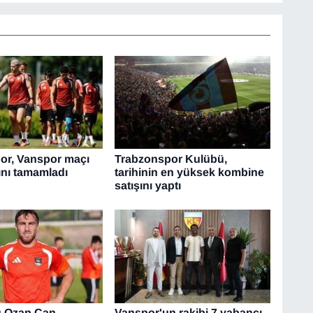
or, Vanspor maçı
Trabzonspor Kulübü,
rını tamamladı
tarihinin en yüksek kombine
satışını yaptı
u Ozan Can
Vanspor'un rakibi 7 yabancı