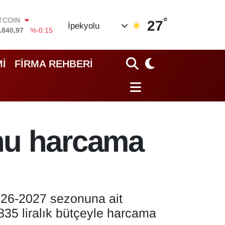
°
OLAR
27
İpekyolu
,7436
%0.18
URO
,2510
%0.32
TERLİN
İ
FİRMA REHBERİ
,4811
%0.38
RAM ALTIN
60.55
%0
İST100
.779
%-14
ITCOIN
nu harcama
.840,97
%-0.15
026-2027 sezonuna ait
835 liralık bütçeyle harcama