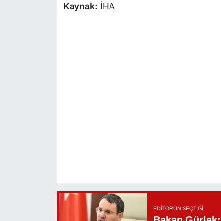
Kaynak:
İHA
YEREL
EDITÖRÜN SEÇTIĞI
Bakan Gürlek: 