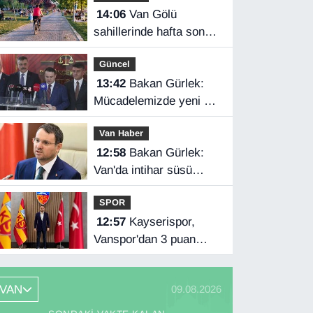
14:06
Van Gölü
sahillerinde hafta sonu
yoğunluğu
Güncel
13:42
Bakan Gürlek:
Mücadelemizde yeni bir
boyuta geçeceğiz
Van Haber
12:58
Bakan Gürlek:
Van'da intihar süsü
verilen olay aydınlatıldı
SPOR
12:57
Kayserispor,
Vanspor'dan 3 puan
istiyor
VAN
09.08.2026