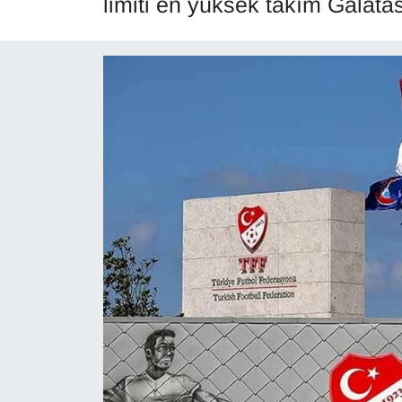
limiti en yüksek takım Galata
Diğer
DÜNYA
EĞİTİM
EKONOMİ
Eleman
Emlak
En çok konuşulanlar
GENEL
Güncel