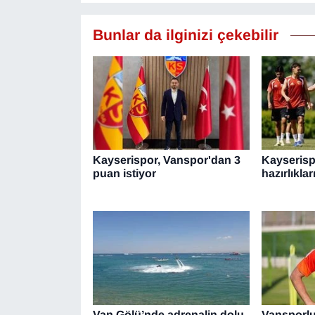
Bunlar da ilginizi çekebilir
Kayserispor, Vanspor'dan 3
Kayserisp
puan istiyor
hazırlıkla
Van Gölü’nde adrenalin dolu
Vansporl