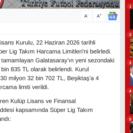
1
-
+
A
A
2
sans Kurulu, 22 Haziran 2026 tarihli
r Lig Takım Harcama Limitleri’ni belirledi.
tamamlayan Galatasaray’ın yeni sezondaki
3
bin 835 TL olarak belirlendi. Kurul
30 milyon 32 bin 702 TL, Beşiktaş’a 4
ama limiti verildi.
4
iren Kulüp Lisans ve Finansal
 maddesi kapsamında Süper Lig Takım
andı:
5