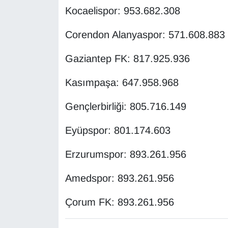
Sinema - TV
Kocaelispor: 953.682.308
Corendon Alanyaspor: 571.608.883
SİYASET
Gaziantep FK: 817.925.936
SPOR
Kasımpaşa: 647.958.968
TEBRİK
Gençlerbirliği: 805.716.149
TEKNOLOJİ
Eyüpspor: 801.174.603
Turizm
Erzurumspor: 893.261.956
VAN'DA SPOR
Amedspor: 893.261.956
Vasıta
Çorum FK: 893.261.956
YAŞAM