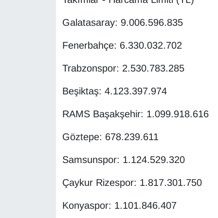
KURDÎ
Galatasaray: 9.006.596.835
MAGAZİN
Fenerbahçe: 6.330.032.702
MEDYA
Trabzonspor: 2.530.783.285
ONE EKONOMİ
Beşiktaş: 4.123.397.974
POLİTİKA
RAMS Başakşehir: 1.099.918.616
Resmi İlanlar
Göztepe: 678.239.611
RÖPORTAJ
Samsunspor: 1.124.529.320
SAĞLIK
Çaykur Rizespor: 1.817.301.750
Seri İlan
Konyaspor: 1.101.846.407