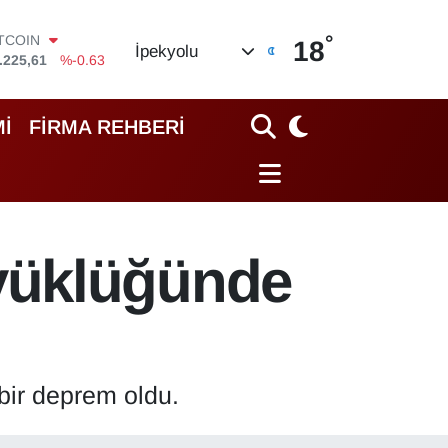
°
OLAR
18
İpekyolu
,6704
%0
URO
,0406
%-0.08
TERLİN
İ
FİRMA REHBERİ
,2143
%0
RAM ALTIN
10.40
%0.45
İST100
.799
%70
ITCOIN
yüklüğünde
.225,61
%-0.63
ir deprem oldu.