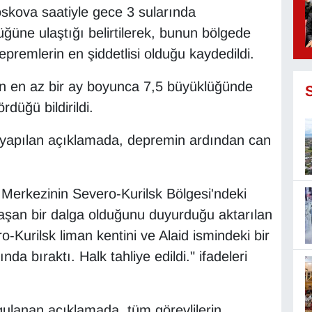
kova saatiyle gece 3 sularında
üne ulaştığı belirtilerek, bunun bölgede
remlerin en şiddetlisi olduğu kaydedildi.
nin en az bir ay boyunca 7,5 büyüklüğünde
düğü bildirildi.
 yapılan açıklamada, depremin ardından can
erkezinin Severo-Kurilsk Bölgesi'ndeki
şan bir dalga olduğunu duyurduğu aktarılan
Kurilsk liman kentini ve Alaid ismindeki bir
ında bıraktı. Halk tahliye edildi." ifadeleri
ulanan açıklamada, tüm görevlilerin