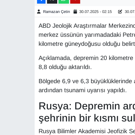
Ramazan Çetin
30.07.2025 - 02:15
30.07.
Gündem
ABD Jeolojik Araştırmalar Merkezi
Haber
merkez üssünün yarımadadaki Petro
kilometre güneydoğusu olduğu belirti
HABERDE İNSAN
Açıklamada, depremin 20 kilometre 
İngilizce
8,8 olduğu aktarıldı.
Kadın
Bölgede 6,9 ve 6,3 büyüklüklerinde 
ardından tsunami uyarısı yapıldı.
Kamu Alımları
Rusya: Depremin ard
Kim Kimdir?
şehrinin bir kısmı sul
Kültür & Sanat
Rusya Bilimler Akademisi Jeofizik 