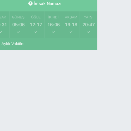
İmsak Namazı
SAK
GÜNEŞ
ÖĞLE
İKINDI
AKŞAM
YATSI
:31
05:06
12:17
16:06
19:18
20:47
Aylık Vakitler