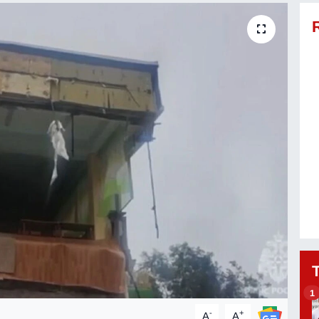
1
-
+
A
A