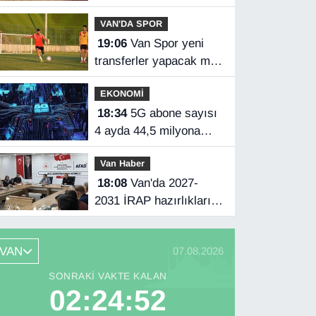
VAN'DA SPOR
19:06
Van Spor yeni
transferler yapacak mı?
Başkan Özgür İreç İlhan
EKONOMİ
açıkladı
18:34
5G abone sayısı
4 ayda 44,5 milyona
ulaştı
Van Haber
18:08
Van'da 2027-
2031 İRAP hazırlıkları
başladı
VAN
07.08.2026
SONRAKI VAKTE KALAN
02:24:51