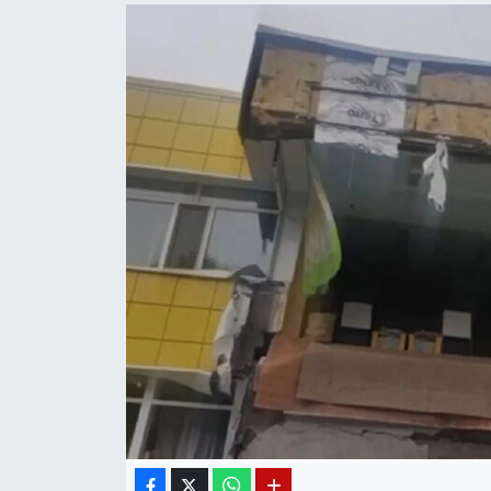
Diğer
DÜNYA
EĞİTİM
EKONOMİ
Eleman
Emlak
En çok konuşulanlar
GENEL
Güncel