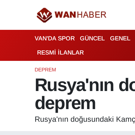
3.SAYFA
Van Nöbetçi Eczaneler
VAN'DA SPOR
GÜNCEL
GENEL
ASAYİŞ
Van Hava Durumu
RESMİ İLANLAR
BİLİM VE TEKNOLOJİ
Van Namaz Vakitleri
Biyografi
Van Trafik Yoğunluk Haritası
DEPREM
Rusya'nın d
Bölge Haberleri
Süper Lig Puan Durumu ve Fikstür
deprem
ÇEVRE
Tüm Manşetler
Deprem
Son Dakika Haberleri
Rusya'nın doğusundaki Kamça
Dernekler, Odalar
Haber Arşivi