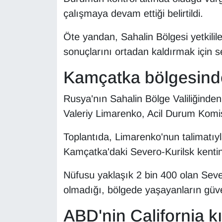
Sinema - TV
çalışmaya devam ettiği belirtildi.
SİYASET
Öte yandan, Sahalin Bölgesi yetkilil
sonuçlarını ortadan kaldırmak için s
SPOR
Kamçatka bölgesinde 
TEBRİK
Rusya'nın Sahalin Bölge Valiliğinden
TEKNOLOJİ
Valeriy Limarenko, Acil Durum Komisy
Turizm
Toplantıda, Limarenko'nun talimatı
Kamçatka'daki Severo-Kurilsk kentind
VAN'DA SPOR
Nüfusu yaklaşık 2 bin 400 olan Seve
Vasıta
olmadığı, bölgede yaşayanların güvenli
YAŞAM
ABD'nin California kı