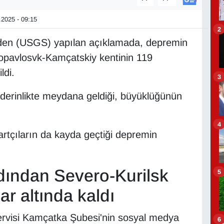
2025 - 09:15
2
nden (USGS) yapılan açıklamada, depremin
pavlosvk-Kamçatskiy kentinin 119
ldi.
3
derinlikte meydana geldiği, büyüklüğünün
4
artçıların da kayda geçtiği depremin
ından Severo-Kurilsk
5
ar altında kaldı
Servisi Kamçatka Şubesi'nin sosyal medya
6