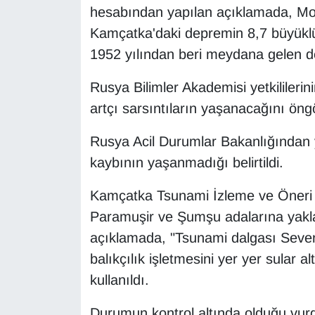
KURDÎ
hesabından yapılan açıklamada, Mos
Kamçatka'daki depremin 8,7 büyüklüğ
MAGAZİN
1952 yılından beri meydana gelen dep
MEDYA
Rusya Bilimler Akademisi yetkilileri
artçı sarsıntıların yaşanacağını öngör
ONE EKONOMİ
Rusya Acil Durumlar Bakanlığından
POLİTİKA
kaybının yaşanmadığı belirtildi.
Resmi İlanlar
Kamçatka Tsunami İzleme ve Öneri M
Paramuşir ve Şumşu adalarına yakla
RÖPORTAJ
açıklamada, "Tsunami dalgası Severo-
SAĞLIK
balıkçılık işletmesini yer yer sular alt
kullanıldı.
Seri İlan
Durumun kontrol altında olduğu vurg