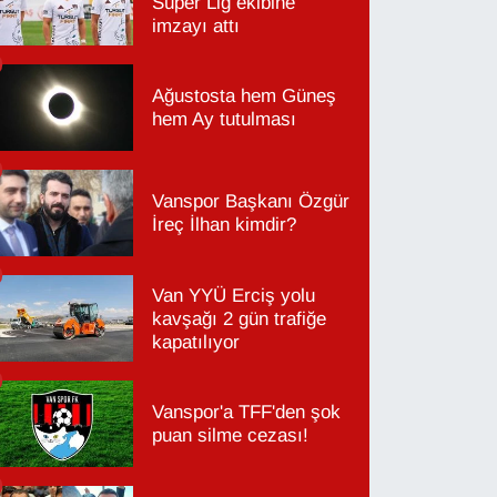
Süper Lig ekibine
imzayı attı
Ağustosta hem Güneş
hem Ay tutulması
Vanspor Başkanı Özgür
İreç İlhan kimdir?
Van YYÜ Erciş yolu
kavşağı 2 gün trafiğe
kapatılıyor
Vanspor'a TFF'den şok
puan silme cezası!