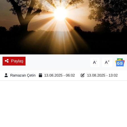
Diğer
DÜNYA
EĞİTİM
EKONOMİ
Paylaş
-
+
A
A
Eleman
Ramazan Çetin
13.08.2025 - 06:02
13.08.2025 - 13:02
Emlak
En çok konuşulanlar
GENEL
Güncel