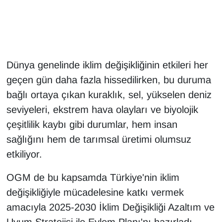
Gündem
Haber
Dünya genelinde iklim değişikliğinin etkileri her
HABERDE İNSAN
geçen gün daha fazla hissedilirken, bu duruma
bağlı ortaya çıkan kuraklık, sel, yükselen deniz
İngilizce
seviyeleri, ekstrem hava olayları ve biyolojik
çeşitlilik kaybı gibi durumlar, hem insan
Kadın
sağlığını hem de tarımsal üretimi olumsuz
Kamu Alımları
etkiliyor.
Kim Kimdir?
OGM de bu kapsamda Türkiye'nin iklim
değişikliğiyle mücadelesine katkı vermek
Kültür & Sanat
amacıyla 2025-2030 İklim Değişikliği Azaltım ve