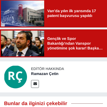
Van'da yılın ilk yarısında 17
patent başvurusu yapıldı
Gençlik ve Spor
Bakanlığı'ndan Vanspor
yönetimine şok karar! Başkan
Şahin Aslan görevden alındı!
EDITÖR HAKKINDA
Ramazan Çetin
Bunlar da ilginizi çekebilir