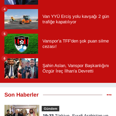
4
Van YYÜ Erciş yolu kavşağı 2 gün
trafiğe kapatılıyor
5
Vanspor'a TFF'den şok puan silme
cezası!
6
Şahin Aslan, Vanspor Başkanlığını
Özgür İreç İlhan'a Devretti
Son Haberler
Gündem
19:33
Türkiye, Suudi Arabistan ve