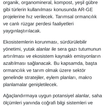
organik, organomineral, kompost, yeşil gübre
Sinema - TV
gibi türlerin kullanılması konusunda AR-GE
SİYASET
projelerine hız verilecek. Tarımsal ormancılık
ve canlı rüzgar perdesi faaliyetleri
SPOR
yaygınlaştırılacak.
TEBRİK
Ekosistemlerin korunması, sürdürülebilir
yönetimi, yutak alanlar ile sera gazı tutumunun
TEKNOLOJİ
artırılması ve ekosistem kaynaklı emisyonların
azaltılması sağlanacak. Bu kapsamda, başta
Turizm
ormancılık ve tarım olmak üzere sektör
VAN'DA SPOR
genelinde stratejiler, eylem planları, makro
planlamalar genişletilecek.
Vasıta
Ağaçlandırmaya uygun potansiyel alanlar, saha
YAŞAM
ölçümleri yanında coğrafi bilgi sistemleri ve