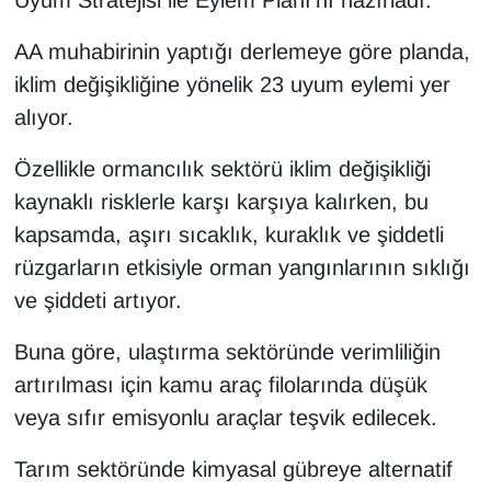
Uyum Stratejisi ile Eylem Planı'nı hazırladı.
KURDÎ
AA muhabirinin yaptığı derlemeye göre planda,
MAGAZİN
iklim değişikliğine yönelik 23 uyum eylemi yer
alıyor.
MEDYA
Özellikle ormancılık sektörü iklim değişikliği
ONE EKONOMİ
kaynaklı risklerle karşı karşıya kalırken, bu
POLİTİKA
kapsamda, aşırı sıcaklık, kuraklık ve şiddetli
rüzgarların etkisiyle orman yangınlarının sıklığı
Resmi İlanlar
ve şiddeti artıyor.
RÖPORTAJ
Buna göre, ulaştırma sektöründe verimliliğin
artırılması için kamu araç filolarında düşük
SAĞLIK
veya sıfır emisyonlu araçlar teşvik edilecek.
Seri İlan
Tarım sektöründe kimyasal gübreye alternatif