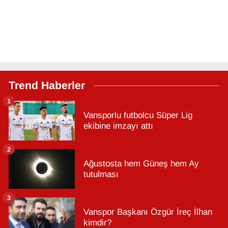
Trend Haberler
1
Vansporlu futbolcu Süper Lig
ekibine imzayı attı
2
Ağustosta hem Güneş hem Ay
tutulması
3
Vanspor Başkanı Özgür İreç İlhan
kimdir?