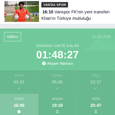
VAN'DA SPOR
16:10
Vanspor FK'nin yeni transferi
Khan'ın Türkiye mutluluğu
VAN
07.08.2026
SONRAKI VAKTE KALAN
01:48:27
Akşam Namazı
İMSAK
GÜNEŞ
ÖĞLE
03:31
05:06
12:17
İKINDI
AKŞAM
YATSI
16:06
19:18
20:47