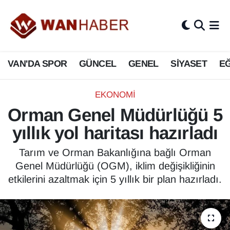
3.SAYFA
Van Nöbetçi Eczaneler
VAN'DA SPOR
GÜNCEL
GENEL
SİYASET
EĞ
ASAYİŞ
Van Hava Durumu
BİLİM VE TEKNOLOJİ
Van Namaz Vakitleri
EKONOMİ
Orman Genel Müdürlüğü 5
Biyografi
Van Trafik Yoğunluk Haritası
yıllık yol haritası hazırladı
Bölge Haberleri
Süper Lig Puan Durumu ve Fikstür
Tarım ve Orman Bakanlığına bağlı Orman
Genel Müdürlüğü (OGM), iklim değişikliğinin
ÇEVRE
Tüm Manşetler
etkilerini azaltmak için 5 yıllık bir plan hazırladı.
Deprem
Son Dakika Haberleri
Dernekler, Odalar
Haber Arşivi