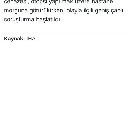
cenazesi, otopsi yapılmak üzere hastane
KURDÎ
morguna götürülürken, olayla ilgili geniş çaplı
MAGAZİN
soruşturma başlatıldı.
MEDYA
Kaynak:
İHA
ONE EKONOMİ
POLİTİKA
Resmi İlanlar
RÖPORTAJ
SAĞLIK
Seri İlan