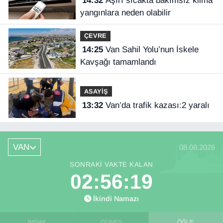
14:32
Aşırı sıcakta bakımsız klima
yangınlara neden olabilir
ÇEVRE
14:25
Van Sahil Yolu’nun İskele
Kavşağı tamamlandı
ASAYİŞ
13:32
Van’da trafik kazası:2 yaralı
VAN
08.08.2026
SONRAKI VAKTE KALAN
02:56:18
İkindi Namazı
İMSAK
GÜNEŞ
ÖĞLE