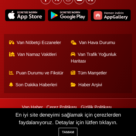
Van Nöbetçi Eczaneler
Van Hava Durumu
Van Namaz Vakitleri
Van Trafik Yoğunluk
Haritası
Puan Durumu ve Fikstür
Tüm Manşetler
Son Dakika Haberleri
Haber Arşivi
Van Haber
Çerez Politikası
Gizlilik Politikası
Üyelik Sözleşmesi
Veri Politikası
Künye
İletişim
En iyi site deneyimi sağlamak için çerezlerden
faydalanıyoruz. Detaylar için lütfen tıklayın.
Haber Yazılımı:
TE Bilişim
TAMAM