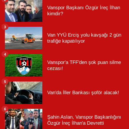
Vanspor Başkanı Özgür İreç İlhan
kimdir?
3
Van YYÜ Erciş yolu kavşağı 2 gün
trafiğe kapatılıyor
4
Vanspor'a TFF'den şok puan silme
cezası!
5
Van'da İller Bankası şoför alacak!
6
Şahin Aslan, Vanspor Başkanlığını
Özgür İreç İlhan'a Devretti