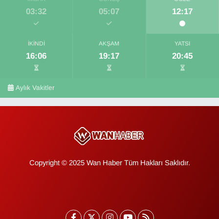
03:32
05:07
12:17
İKINDI
AKŞAM
YATSI
16:06
19:17
20:45
Aylık Vakitler
Copyright © 2025 Wan Haber Tüm Hakları Saklıdır.