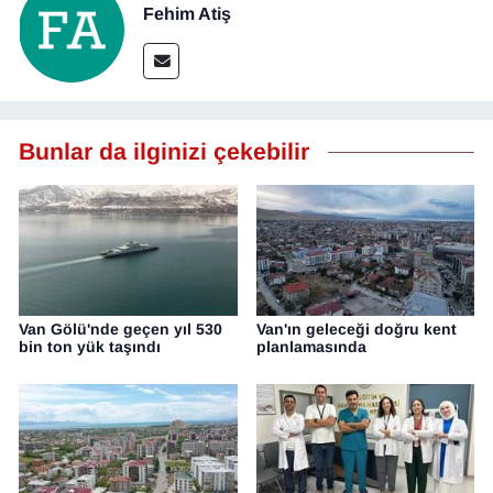
Fehim Atiş
YEREL
Bunlar da ilginizi çekebilir
Van Gölü'nde geçen yıl 530
Van'ın geleceği doğru kent
bin ton yük taşındı
planlamasında