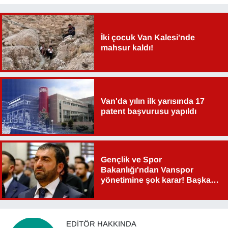
Sinema - TV
SİYASET
İki çocuk Van Kalesi'nde
mahsur kaldı!
SPOR
TEBRİK
Van'da yılın ilk yarısında 17
patent başvurusu yapıldı
TEKNOLOJİ
Turizm
Gençlik ve Spor
VAN'DA SPOR
Bakanlığı'ndan Vanspor
yönetimine şok karar! Başkan
Vasıta
Şahin Aslan görevden alındı!
YAŞAM
EDITÖR HAKKINDA