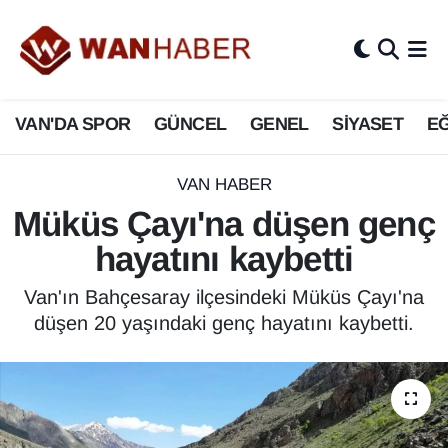
3.SAYFA
Van Nöbetçi Eczaneler
VAN'DA SPOR
GÜNCEL
GENEL
SİYASET
EĞ
ASAYİŞ
Van Hava Durumu
BİLİM VE TEKNOLOJİ
Van Namaz Vakitleri
VAN HABER
Müküs Çayı'na düşen genç
Biyografi
Van Trafik Yoğunluk Haritası
hayatını kaybetti
Bölge Haberleri
Süper Lig Puan Durumu ve Fikstür
Van'ın Bahçesaray ilçesindeki Müküs Çayı'na
düşen 20 yaşındaki genç hayatını kaybetti.
ÇEVRE
Tüm Manşetler
Deprem
Son Dakika Haberleri
Dernekler, Odalar
Haber Arşivi