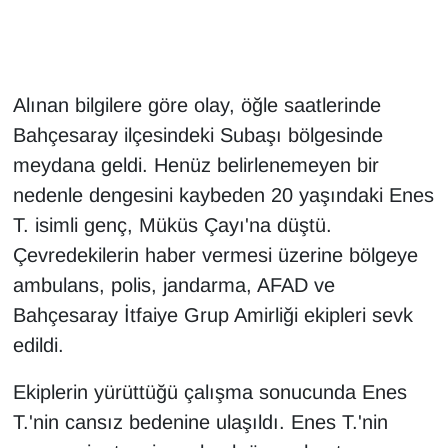
Gündem
Haber
Alınan bilgilere göre olay, öğle saatlerinde
Bahçesaray ilçesindeki Subaşı bölgesinde
HABERDE İNSAN
meydana geldi. Henüz belirlenemeyen bir
nedenle dengesini kaybeden 20 yaşındaki Enes
İngilizce
T. isimli genç, Müküs Çayı'na düştü.
Kadın
Çevredekilerin haber vermesi üzerine bölgeye
ambulans, polis, jandarma, AFAD ve
Kamu Alımları
Bahçesaray İtfaiye Grup Amirliği ekipleri sevk
edildi.
Kim Kimdir?
Ekiplerin yürüttüğü çalışma sonucunda Enes
Kültür & Sanat
T.'nin cansız bedenine ulaşıldı. Enes T.'nin