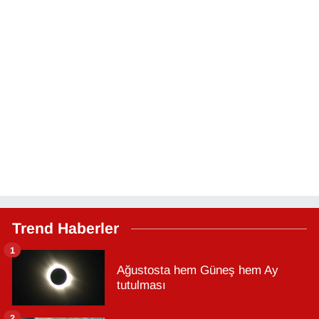
Trend Haberler
1
Ağustosta hem Güneş hem Ay
tutulması
2