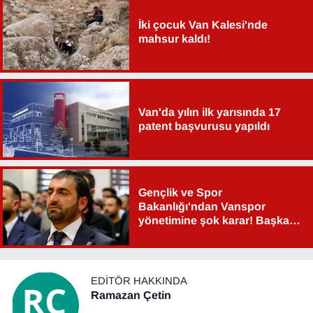
Sinema - TV
İki çocuk Van Kalesi'nde
mahsur kaldı!
SİYASET
SPOR
Van'da yılın ilk yarısında 17
TEBRİK
patent başvurusu yapıldı
TEKNOLOJİ
Turizm
Gençlik ve Spor
Bakanlığı'ndan Vanspor
yönetimine şok karar! Başkan
VAN'DA SPOR
Şahin Aslan görevden alındı!
Vasıta
EDITÖR HAKKINDA
Ramazan Çetin
YAŞAM