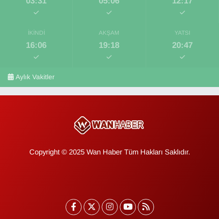
03:31
05:06
12:17
İKINDI
AKŞAM
YATSI
16:06
19:18
20:47
Aylık Vakitler
Copyright © 2025 Wan Haber Tüm Hakları Saklıdır.