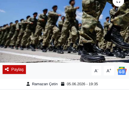
Diğer
DÜNYA
EĞİTİM
EKONOMİ
Eleman
Paylaş
-
+
A
A
Emlak
Ramazan Çetin
05.06.2026 - 19:35
En çok konuşulanlar
GENEL
Güncel