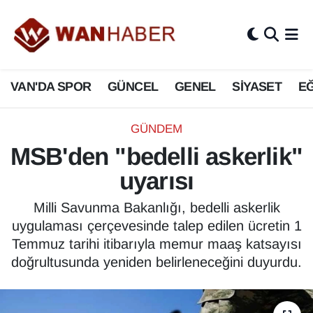
3.SAYFA
Van Nöbetçi Eczaneler
VAN'DA SPOR
GÜNCEL
GENEL
SİYASET
EĞ
ASAYİŞ
Van Hava Durumu
BİLİM VE TEKNOLOJİ
Van Namaz Vakitleri
GÜNDEM
MSB'den "bedelli askerlik"
Biyografi
Van Trafik Yoğunluk Haritası
uyarısı
Bölge Haberleri
Süper Lig Puan Durumu ve Fikstür
Milli Savunma Bakanlığı, bedelli askerlik
uygulaması çerçevesinde talep edilen ücretin 1
ÇEVRE
Tüm Manşetler
Temmuz tarihi itibarıyla memur maaş katsayısı
doğrultusunda yeniden belirleneceğini duyurdu.
Deprem
Son Dakika Haberleri
Dernekler, Odalar
Haber Arşivi