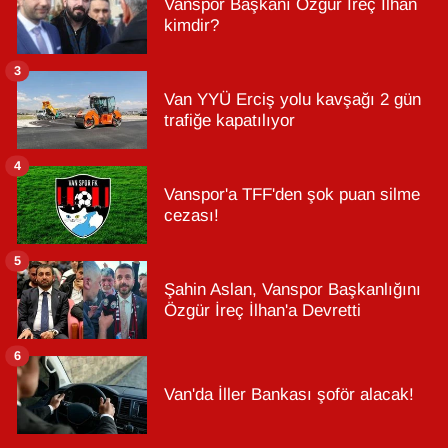
Vanspor Başkanı Özgür İreç İlhan
kimdir?
3
Van YYÜ Erciş yolu kavşağı 2 gün
trafiğe kapatılıyor
4
Vanspor'a TFF'den şok puan silme
cezası!
5
Şahin Aslan, Vanspor Başkanlığını
Özgür İreç İlhan'a Devretti
6
Van'da İller Bankası şoför alacak!