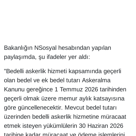
Gündem
Haber
HABERDE İNSAN
Bakanlığın NSosyal hesabından yapılan
paylaşımda, şu ifadeler yer aldı:
İngilizce
"Bedelli askerlik hizmeti kapsamında geçerli
Kadın
olan bedel ve ek bedel tutarı Askeralma
Kanunu gereğince 1 Temmuz 2026 tarihinden
Kamu Alımları
geçerli olmak üzere memur aylık katsayısına
Kim Kimdir?
göre güncellenecektir. Mevcut bedel tutarı
üzerinden bedelli askerlik hizmetine müracaat
Kültür & Sanat
etmek isteyen yükümlülerin 30 Haziran 2026
tarihine kadar müracaat ve ödeme işlemlerini