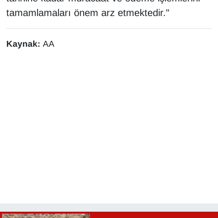
KURDÎ
tamamlamaları önem arz etmektedir."
MAGAZİN
Kaynak:
AA
MEDYA
ONE EKONOMİ
POLİTİKA
Resmi İlanlar
RÖPORTAJ
SAĞLIK
Seri İlan