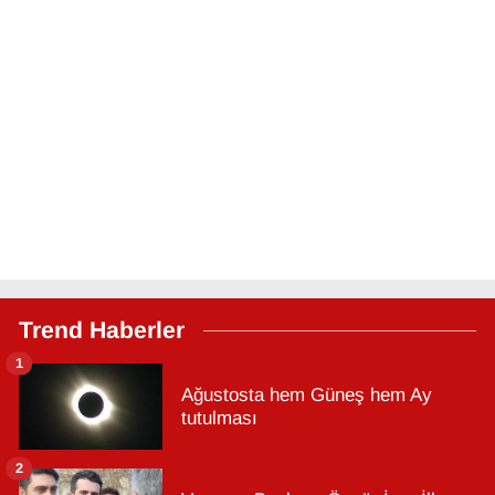
Trend Haberler
1
Ağustosta hem Güneş hem Ay
tutulması
2