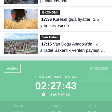
planlamasında
EKONOMİ
17:36
Küresel gıda fiyatları 3,5
yılın zirvesinde
Van Haber
17:15
Van Doğu Anadolu'da ilk
sırada! Bakanlık verileri paylaştı…
VAN
07.08.2026
SONRAKI VAKTE KALAN
02:27:42
İmsak Namazı
İMSAK
GÜNEŞ
ÖĞLE