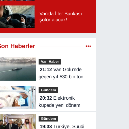
Van'da İller Bankası
şoför alacak!
Son Haberler
Van Haber
21:12
Van Gölü'nde
geçen yıl 530 bin ton
yük taşındı
Gündem
20:32
Elektronik
küpede yeni dönem
Gündem
19:33
Türkiye, Suudi