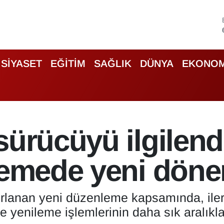
SİYASET
EĞİTİM
SAĞLIK
DÜNYA
EKONOM
sürücüyü ilgilend
ilemede yeni dön
ırlanan yeni düzenleme kapsamında, iler
ge yenileme işlemlerinin daha sık aralıkl