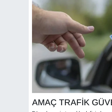
KURDÎ
MAGAZİN
MEDYA
ONE EKONOMİ
POLİTİKA
Resmi İlanlar
RÖPORTAJ
SAĞLIK
AMAÇ TRAFİK GÜV
Seri İlan