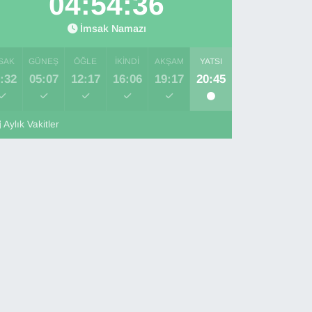
04:54:35
İmsak Namazı
SAK
GÜNEŞ
ÖĞLE
İKINDI
AKŞAM
YATSI
:32
05:07
12:17
16:06
19:17
20:45
Aylık Vakitler