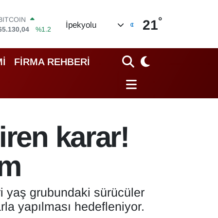
°
DOLAR
21
İpekyolu
47,7436
%0.18
EURO
55,2510
%0.32
STERLİN
İ
FİRMA REHBERİ
64,4811
%0.38
GRAM ALTIN
6648.99
%2.59
BİST100
13.773
%-19
BITCOIN
iren karar!
65.130,04
%1.2
em
i yaş grubundaki sürücüler
arla yapılması hedefleniyor.