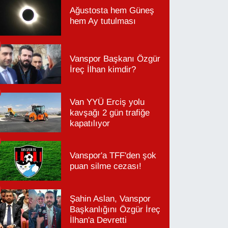
Ağustosta hem Güneş
hem Ay tutulması
Vanspor Başkanı Özgür
İreç İlhan kimdir?
Van YYÜ Erciş yolu
kavşağı 2 gün trafiğe
kapatılıyor
Vanspor'a TFF'den şok
puan silme cezası!
Şahin Aslan, Vanspor
Başkanlığını Özgür İreç
İlhan'a Devretti