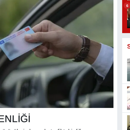
6
ENLİĞİ