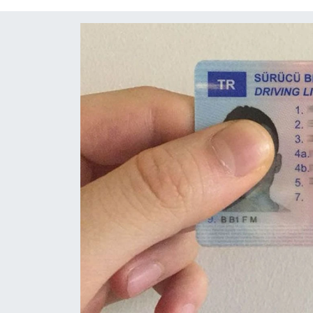
Diğer
DÜNYA
EĞİTİM
EKONOMİ
Eleman
Emlak
En çok konuşulanlar
GENEL
Güncel