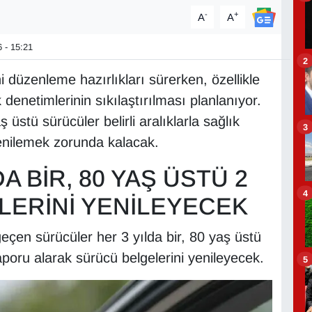
-
+
A
A
 - 15:21
2
eni düzenleme hazırlıkları sürerken, özellikle
k denetimlerinin sıkılaştırılması planlanıyor.
stü sürücüler belirli aralıklarla sağlık
3
yenilemek zorunda kalacak.
A BİR, 80 YAŞ ÜSTÜ 2
4
TLERİNİ YENİLEYECEK
geçen sürücüler her 3 yılda bir, 80 yaş üstü
raporu alarak sürücü belgelerini yenileyecek.
5