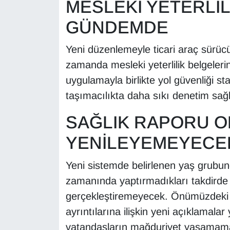
MESLEKİ YETERLİ
GÜNDEMDE
Yeni düzenlemeyle ticari araç sürücüle
zamanda mesleki yeterlilik belgeleri
uygulamayla birlikte yol güvenliği sta
taşımacılıkta daha sıkı denetim sağ
SAĞLIK RAPORU 
YENİLEYEMEYECE
Yeni sistemde belirlenen yaş grubunda
zamanında yaptırmadıkları takdirde e
gerçekleştiremeyecek. Önümüzdeki g
ayrıntılarına ilişkin yeni açıklamala
vatandaşların mağduriyet yaşamamalar