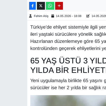
Gündem
Fehim Atiş
14.05.2026 - 18:08
14.05.2026
Haber
Türkiye’de ehliyet sistemiyle ilgili y
ileri yaştaki sürücülere yönelik sağlı
HABERDE İNSAN
Hazırlanan düzenlemeye göre 65 yaş ü
İngilizce
kontrolünden geçerek ehliyetlerini 
65 YAŞ ÜSTÜ 3 YILD
Kadın
YILDA BİR EHLİYE
Kamu Alımları
Yeni uygulamayla birlikte 65 yaşını 
Kim Kimdir?
sürücüler ise her 2 yılda bir sağlık 
Kültür & Sanat