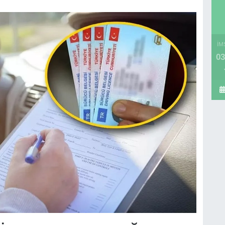
İM
03