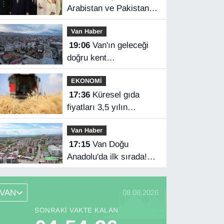
Arabistan ve Pakistan
üçlü savunma
Van Haber
anlaşması imzaladı
19:06
Van'ın geleceği
doğru kent
planlamasında
EKONOMİ
17:36
Küresel gıda
fiyatları 3,5 yılın
zirvesinde
Van Haber
17:15
Van Doğu
Anadolu'da ilk sırada!
Bakanlık verileri
paylaştı…
VAN
08.08.2026
SONRAKI VAKTE KALAN