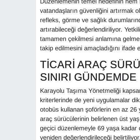
Düzenlemenin temel hedefinin hem sü
Sinema - TV
vatandaşların güvenliğini artırmak old
refleks, görme ve sağlık durumlarında
SİYASET
artırabileceği değerlendiriliyor. Yetki
SPOR
tamamen çekilmesi anlamına gelmediğ
takip edilmesini amaçladığını ifade e
TEBRİK
TİCARİ ARAÇ SÜRÜ
TEKNOLOJİ
SINIRI GÜNDEMDE
Turizm
Karayolu Taşıma Yönetmeliği kapsamı
kriterlerinde de yeni uygulamalar di
VAN'DA SPOR
otobüs kullanan şoförlerin en az 26
Vasıta
araç sürücülerinin belirlenen üst y
geçici düzenlemeyle 69 yaşa kadar çı
YAŞAM
yeniden değerlendirileceği belirtiliyor