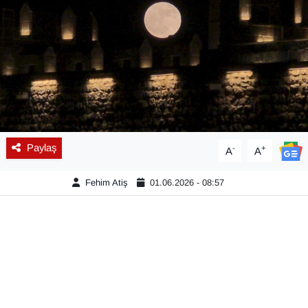
Diğer
DÜNYA
EĞİTİM
EKONOMİ
Paylaş
-
+
A
A
Eleman
Fehim Atiş
01.06.2026 - 08:57
Emlak
En çok konuşulanlar
GENEL
Güncel