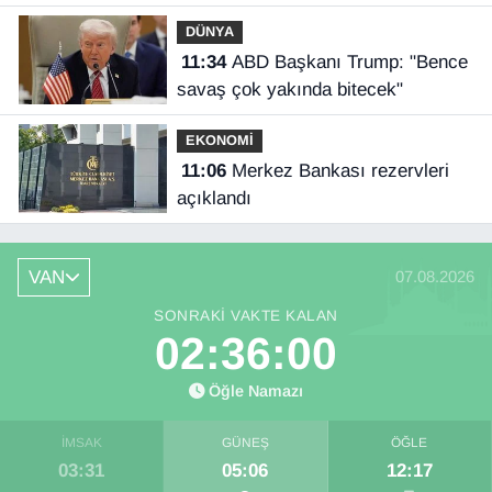
DÜNYA
11:34
ABD Başkanı Trump: "Bence
savaş çok yakında bitecek"
EKONOMİ
11:06
Merkez Bankası rezervleri
açıklandı
VAN
07.08.2026
SONRAKI VAKTE KALAN
02:35:59
Öğle Namazı
İMSAK
GÜNEŞ
ÖĞLE
03:31
05:06
12:17