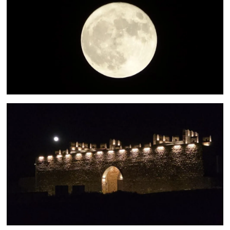
Sinema - TV
SİYASET
SPOR
TEBRİK
TEKNOLOJİ
Turizm
VAN'DA SPOR
Vasıta
YAŞAM