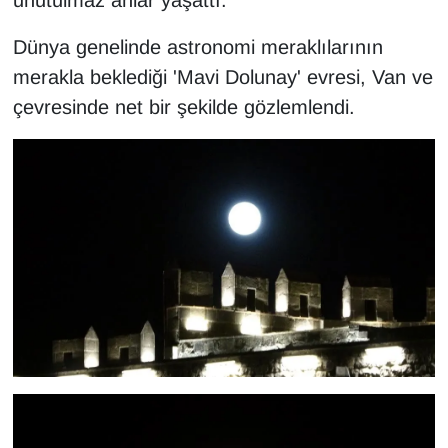
unutulmaz anlar yaşattı.
KURDÎ
Dünya genelinde astronomi meraklılarının
MAGAZİN
merakla beklediği 'Mavi Dolunay' evresi, Van ve
çevresinde net bir şekilde gözlemlendi.
MEDYA
ONE EKONOMİ
POLİTİKA
Resmi İlanlar
RÖPORTAJ
SAĞLIK
Seri İlan