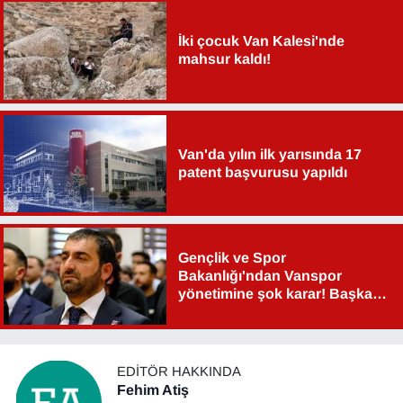
İki çocuk Van Kalesi'nde
mahsur kaldı!
Van'da yılın ilk yarısında 17
patent başvurusu yapıldı
Gençlik ve Spor
Bakanlığı'ndan Vanspor
yönetimine şok karar! Başkan
Şahin Aslan görevden alındı!
EDITÖR HAKKINDA
Fehim Atiş