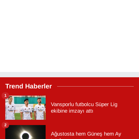
Trend Haberler
1
Vansporlu futbolcu Süper Lig
ekibine imzayı attı
2
Ağustosta hem Güneş hem Ay