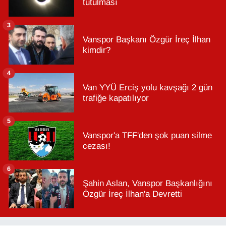
tutulması
3
Vanspor Başkanı Özgür İreç İlhan
kimdir?
4
Van YYÜ Erciş yolu kavşağı 2 gün
trafiğe kapatılıyor
5
Vanspor'a TFF'den şok puan silme
cezası!
6
Şahin Aslan, Vanspor Başkanlığını
Özgür İreç İlhan'a Devretti