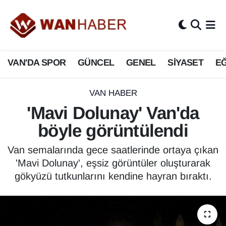
3.SAYFA
Van Nöbetçi Eczaneler
VAN'DA SPOR
GÜNCEL
GENEL
SİYASET
EĞ
ASAYİŞ
Van Hava Durumu
BİLİM VE TEKNOLOJİ
Van Namaz Vakitleri
VAN HABER
'Mavi Dolunay' Van'da
Biyografi
Van Trafik Yoğunluk Haritası
böyle görüntülendi
Bölge Haberleri
Süper Lig Puan Durumu ve Fikstür
Van semalarında gece saatlerinde ortaya çıkan
'Mavi Dolunay', eşsiz görüntüler oluşturarak
ÇEVRE
Tüm Manşetler
gökyüzü tutkunlarını kendine hayran bıraktı.
Deprem
Son Dakika Haberleri
Dernekler, Odalar
Haber Arşivi