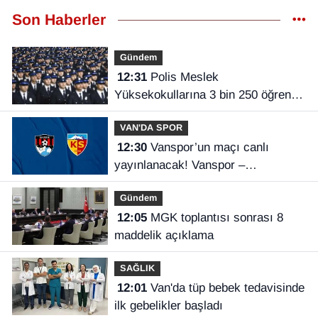
Son Haberler
Gündem
12:31
Polis Meslek
Yüksekokullarına 3 bin 250 öğrenci
alınacak
VAN'DA SPOR
12:30
Vanspor’un maçı canlı
yayınlanacak! Vanspor –
Kayserispor maçı hangi kanalda,
Gündem
saat kaçta?
12:05
MGK toplantısı sonrası 8
maddelik açıklama
SAĞLIK
12:01
Van'da tüp bebek tedavisinde
ilk gebelikler başladı