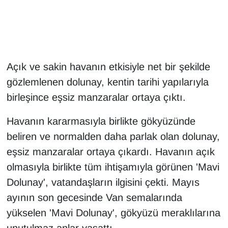
Gündem
Haber
Açık ve sakin havanın etkisiyle net bir şekilde
HABERDE İNSAN
gözlemlenen dolunay, kentin tarihi yapılarıyla
birleşince eşsiz manzaralar ortaya çıktı.
İngilizce
Havanın kararmasıyla birlikte gökyüzünde
Kadın
beliren ve normalden daha parlak olan dolunay,
eşsiz manzaralar ortaya çıkardı. Havanın açık
Kamu Alımları
olmasıyla birlikte tüm ihtişamıyla görünen 'Mavi
Kim Kimdir?
Dolunay', vatandaşların ilgisini çekti. Mayıs
ayının son gecesinde Van semalarında
Kültür & Sanat
yükselen 'Mavi Dolunay', gökyüzü meraklılarına