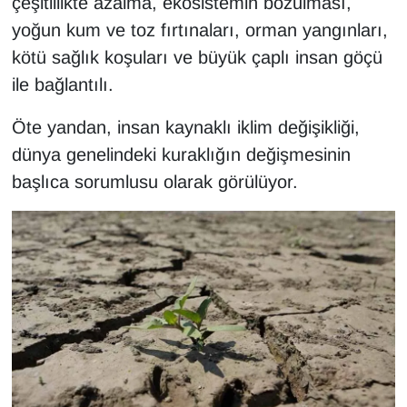
çeşitlilikte azalma, ekosistemin bozulması,
Sinema - TV
yoğun kum ve toz fırtınaları, orman yangınları,
kötü sağlık koşuları ve büyük çaplı insan göçü
SİYASET
ile bağlantılı.
SPOR
Öte yandan, insan kaynaklı iklim değişikliği,
dünya genelindeki kuraklığın değişmesinin
TEBRİK
başlıca sorumlusu olarak görülüyor.
TEKNOLOJİ
Turizm
VAN'DA SPOR
Vasıta
YAŞAM