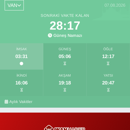
VAN
07.08.2026
SONRAKI VAKTE KALAN
28:16
Güneş Namazı
İMSAK
GÜNEŞ
ÖĞLE
03:31
05:06
12:17
İKINDI
AKŞAM
YATSI
16:06
19:18
20:47
Aylık Vakitler