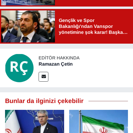
Gençlik ve Spor
Bakanlığı'ndan Vanspor
yönetimine şok karar! Başkan
Şahin Aslan görevden alındı!
EDITÖR HAKKINDA
Ramazan Çetin
Bunlar da ilginizi çekebilir