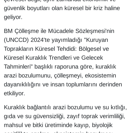
KURDÎ
güvenlik boyutları olan küresel bir kriz haline
geliyor.
MAGAZİN
BM Çölleşme ile Mücadele Sözleşmesi'nin
MEDYA
(UNCCD) 2024'te yayımladığı "Kuruyan
ONE EKONOMİ
Toprakların Küresel Tehdidi: Bölgesel ve
Küresel Kuraklık Trendleri ve Gelecek
POLİTİKA
Tahminleri" başlıklı raporuna göre, kuraklık
arazi bozulumunu, çölleşmeyi, ekosistemin
Resmi İlanlar
dayanıklılığını ve insan toplumlarını derinden
RÖPORTAJ
etkiliyor.
Kuraklık bağlantılı arazi bozulumu ve su kıtlığı,
SAĞLIK
gıda ve su güvensizliği, zayıf toprak verimliliği,
Seri İlan
mahsul ve bitki üretiminde kayıp, biyolojik