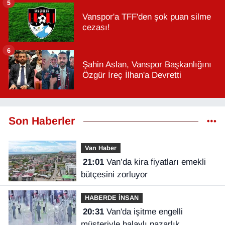
5
Vanspor'a TFF'den şok puan silme
cezası!
6
Şahin Aslan, Vanspor Başkanlığını
Özgür İreç İlhan'a Devretti
Son Haberler
Van Haber
21:01
Van’da kira fiyatları emekli
bütçesini zorluyor
HABERDE İNSAN
20:31
Van'da işitme engelli
müşteriyle halaylı pazarlık