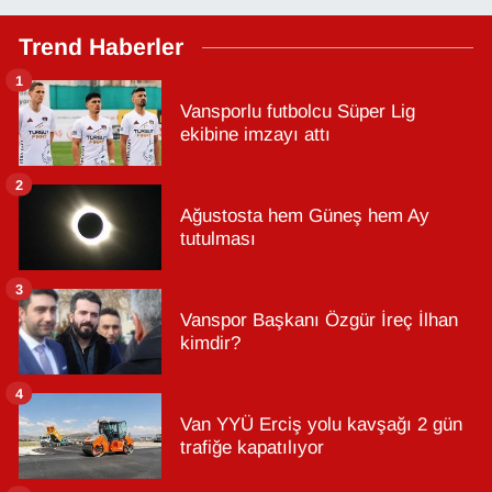
Trend Haberler
1
Vansporlu futbolcu Süper Lig
ekibine imzayı attı
2
Ağustosta hem Güneş hem Ay
tutulması
3
Vanspor Başkanı Özgür İreç İlhan
kimdir?
4
Van YYÜ Erciş yolu kavşağı 2 gün
trafiğe kapatılıyor