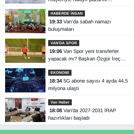
gülümsetti
HABERDE İNSAN
19:33
Van’da sabah namazı
buluşmaları
VAN'DA SPOR
19:06
Van Spor yeni transferler
yapacak mı? Başkan Özgür İreç
İlhan açıkladı
EKONOMİ
18:34
5G abone sayısı 4 ayda 44,5
milyona ulaştı
Van Haber
18:08
Van'da 2027-2031 İRAP
hazırlıkları başladı