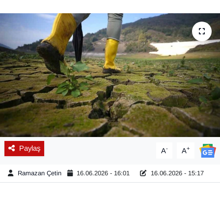
Diğer
DÜNYA
EĞİTİM
EKONOMİ
Eleman
Emlak
Paylaş
-
+
A
A
En çok konuşulanlar
Ramazan Çetin
16.06.2026 - 16:01
16.06.2026 - 15:17
GENEL
Güncel