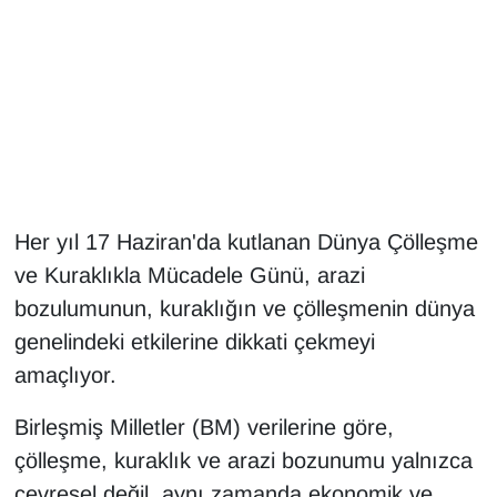
Gündem
Haber
HABERDE İNSAN
İngilizce
Her yıl 17 Haziran'da kutlanan Dünya Çölleşme
ve Kuraklıkla Mücadele Günü, arazi
Kadın
bozulumunun, kuraklığın ve çölleşmenin dünya
Kamu Alımları
genelindeki etkilerine dikkati çekmeyi
amaçlıyor.
Kim Kimdir?
Birleşmiş Milletler (BM) verilerine göre,
Kültür & Sanat
çölleşme, kuraklık ve arazi bozunumu yalnızca
çevresel değil, aynı zamanda ekonomik ve