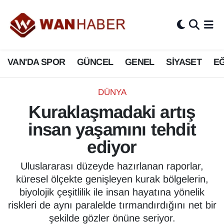
3.SAYFA
Van Nöbetçi Eczaneler
VAN'DA SPOR
GÜNCEL
GENEL
SİYASET
EĞ
ASAYİŞ
Van Hava Durumu
BİLİM VE TEKNOLOJİ
Van Namaz Vakitleri
DÜNYA
Kuraklaşmadaki artış
Biyografi
Van Trafik Yoğunluk Haritası
insan yaşamını tehdit
Bölge Haberleri
Süper Lig Puan Durumu ve Fikstür
ediyor
ÇEVRE
Tüm Manşetler
Uluslararası düzeyde hazırlanan raporlar,
küresel ölçekte genişleyen kurak bölgelerin,
Deprem
Son Dakika Haberleri
biyolojik çeşitlilik ile insan hayatına yönelik
riskleri de aynı paralelde tırmandırdığını net bir
Dernekler, Odalar
Haber Arşivi
şekilde gözler önüne seriyor.