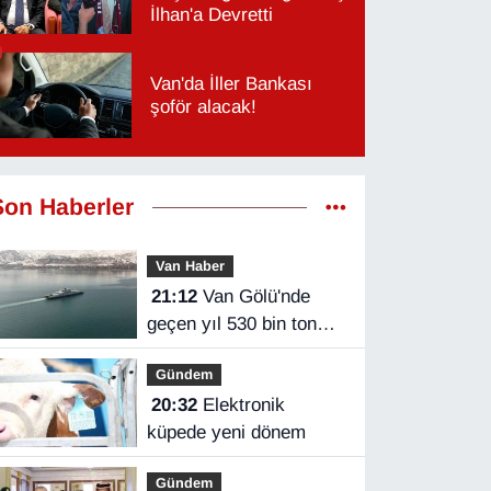
İlhan'a Devretti
Van'da İller Bankası
şoför alacak!
Son Haberler
Van Haber
21:12
Van Gölü'nde
geçen yıl 530 bin ton
yük taşındı
Gündem
20:32
Elektronik
küpede yeni dönem
Gündem