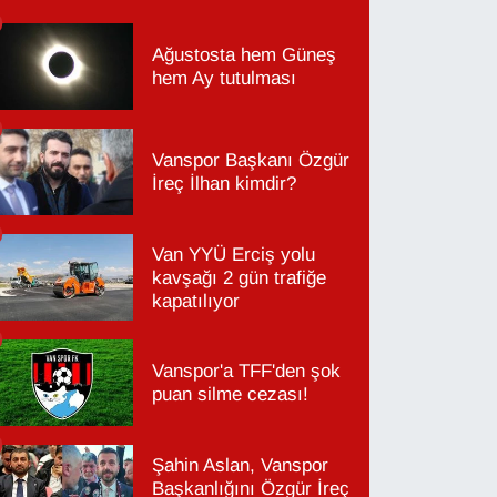
Ağustosta hem Güneş
hem Ay tutulması
Vanspor Başkanı Özgür
İreç İlhan kimdir?
Van YYÜ Erciş yolu
kavşağı 2 gün trafiğe
kapatılıyor
Vanspor'a TFF'den şok
puan silme cezası!
Şahin Aslan, Vanspor
Başkanlığını Özgür İreç