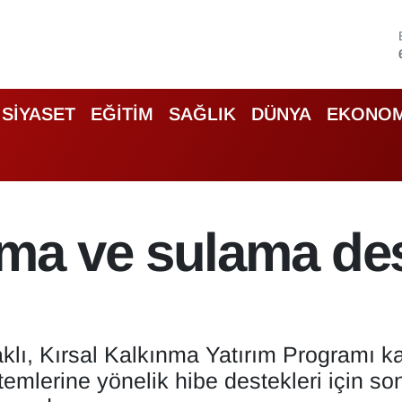
SİYASET
EĞİTİM
SAĞLIK
DÜNYA
EKONOM
nma ve sulama de
lı, Kırsal Kalkınma Yatırım Programı 
temlerine yönelik hibe destekleri için so