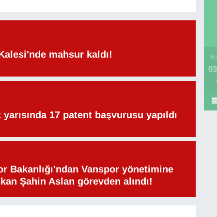
Kalesi'nde mahsur kaldı!
İM
03
lk yarısında 17 patent başvurusu yapıldı
or Bakanlığı'ndan Vanspor yönetimine
şkan Şahin Aslan görevden alındı!