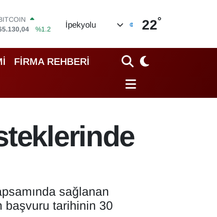
°
BITCOIN
22
İpekyolu
65.130,04
%1.2
DOLAR
47,7106
%0.17
EURO
İ
FİRMA REHBERİ
55,1652
%0.27
STERLİN
64,4046
%0.35
GRAM ALTIN
6648.99
%2.59
BİST100
steklerinde
13.773
%-19
kapsamında sağlanan
n başvuru tarihinin 30