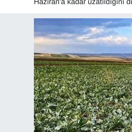
Haziran'a kadar uzatıldığını 
Diğer
DÜNYA
EĞİTİM
EKONOMİ
Eleman
Emlak
En çok konuşulanlar
GENEL
Güncel