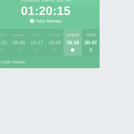
SONRAKI VAKTE KALAN
01:20:14
Yatsı Namazı
SAK
GÜNEŞ
ÖĞLE
İKINDI
AKŞAM
YATSI
:31
05:06
12:17
16:06
19:18
20:47
Aylık Vakitler