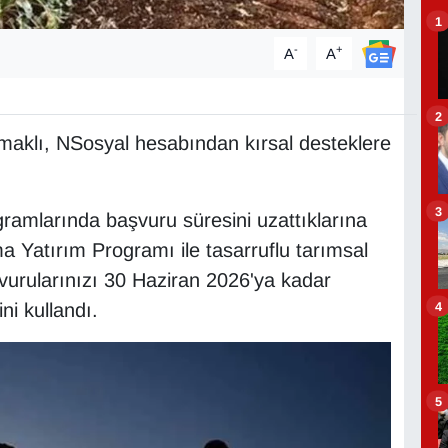
1
-
+
A
A
2
aklı, NSosyal hesabından kırsal desteklere
3
gramlarında başvuru süresini uzattıklarına
a Yatırım Programı ile tasarruflu tarımsal
şvurularınızı 30 Haziran 2026'ya kadar
4
ini kullandı.
5