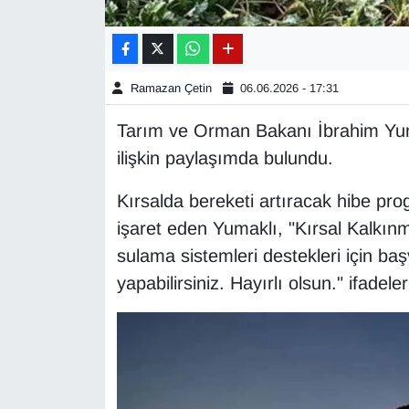
Gündem
Haber
Ramazan Çetin
06.06.2026 - 17:31
Tarım ve Orman Bakanı İbrahim Yum
HABERDE İNSAN
ilişkin paylaşımda bulundu.
İngilizce
Kırsalda bereketi artıracak hibe pro
işaret eden Yumaklı, "Kırsal Kalkınm
Kadın
sulama sistemleri destekleri için ba
Kamu Alımları
yapabilirsiniz. Hayırlı olsun." ifadeler
Kim Kimdir?
Kültür & Sanat