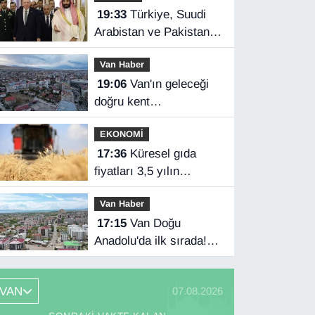
19:33
Türkiye, Suudi
Arabistan ve Pakistan
üçlü savunma
Van Haber
anlaşması imzaladı
19:06
Van'ın geleceği
doğru kent
planlamasında
EKONOMİ
17:36
Küresel gıda
fiyatları 3,5 yılın
zirvesinde
Van Haber
17:15
Van Doğu
Anadolu'da ilk sırada!
Bakanlık verileri
paylaştı…
VAN
07.08.2026