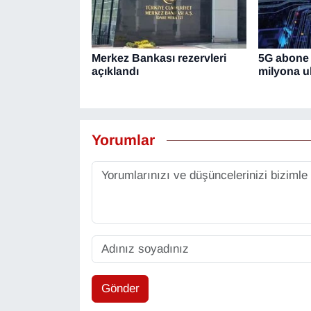
Merkez Bankası rezervleri
5G abone 
açıklandı
milyona ul
Yorumlar
Gönder