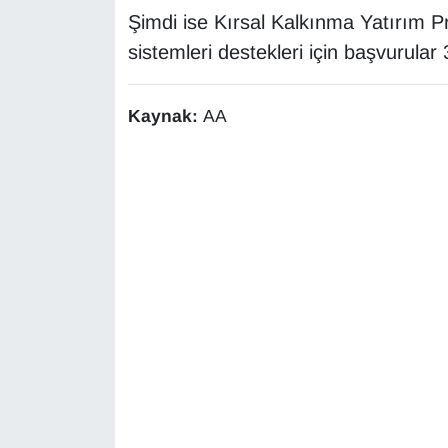
Sinema - TV
Şimdi ise Kırsal Kalkınma Yatırım Pr
sistemleri destekleri için başvurula
SİYASET
Kaynak:
AA
SPOR
TEBRİK
TEKNOLOJİ
Turizm
VAN'DA SPOR
Vasıta
YAŞAM