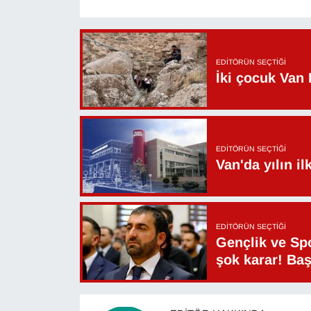
YEREL
EDITÖRÜN SEÇTIĞI
İki çocuk Van 
EDITÖRÜN SEÇTIĞI
Van'da yılın i
EDITÖRÜN SEÇTIĞI
Gençlik ve Sp
şok karar! Ba