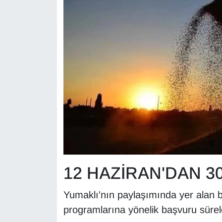
KURDÎ
MAGAZİN
MEDYA
ONE EKONOMİ
POLİTİKA
Resmi İlanlar
RÖPORTAJ
12 HAZİRAN'DAN 3
SAĞLIK
Yumaklı'nın paylaşımında yer alan b
Seri İlan
programlarına yönelik başvuru sürele