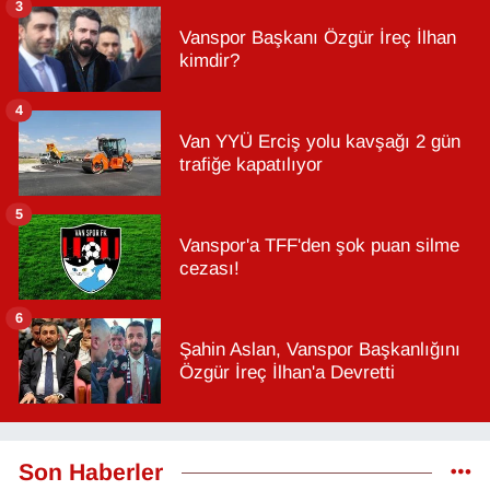
3
Vanspor Başkanı Özgür İreç İlhan
kimdir?
4
Van YYÜ Erciş yolu kavşağı 2 gün
trafiğe kapatılıyor
5
Vanspor'a TFF'den şok puan silme
cezası!
6
Şahin Aslan, Vanspor Başkanlığını
Özgür İreç İlhan'a Devretti
Son Haberler