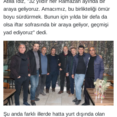
Atilla İdiz, "32 yıldır her Ramazan ayında bir
KURDÎ
araya geliyoruz. Amacımız, bu birlikteliği ömür
MAGAZİN
boyu sürdürmek. Bunun için yılda bir defa da
olsa iftar sofrasında bir araya geliyor, geçmişi
MEDYA
yad ediyoruz" dedi.
ONE EKONOMİ
POLİTİKA
Resmi İlanlar
RÖPORTAJ
SAĞLIK
Seri İlan
Şu anda farklı illerde hatta yurt dışında olan