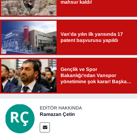
mahsur kaldı!
Van'da yılın ilk yarısında 17
patent başvurusu yapıldı
Gençlik ve Spor
Bakanlığı'ndan Vanspor
yönetimine şok karar! Başkan
Şahin Aslan görevden alındı!
EDITÖR HAKKINDA
Ramazan Çetin