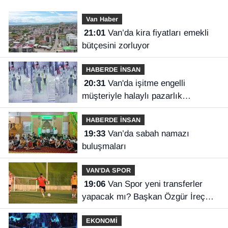
Van Haber
21:01
Van’da kira fiyatları emekli
bütçesini zorluyor
HABERDE İNSAN
20:31
Van'da işitme engelli
müşteriyle halaylı pazarlık
gülümsetti
HABERDE İNSAN
19:33
Van’da sabah namazı
buluşmaları
VAN'DA SPOR
19:06
Van Spor yeni transferler
yapacak mı? Başkan Özgür İreç
İlhan açıkladı
EKONOMİ