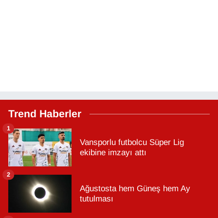
Trend Haberler
1
Vansporlu futbolcu Süper Lig
ekibine imzayı attı
2
Ağustosta hem Güneş hem Ay
tutulması