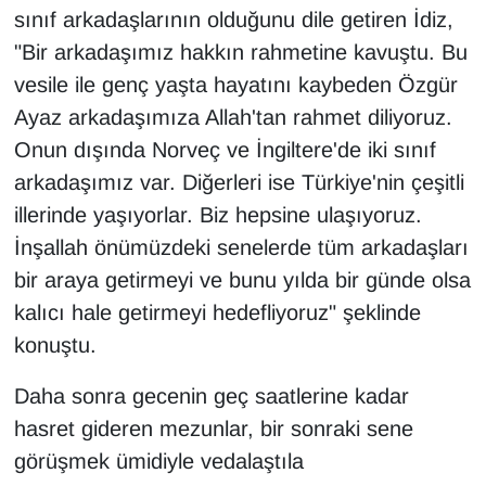
sınıf arkadaşlarının olduğunu dile getiren İdiz,
Sinema - TV
"Bir arkadaşımız hakkın rahmetine kavuştu. Bu
SİYASET
vesile ile genç yaşta hayatını kaybeden Özgür
Ayaz arkadaşımıza Allah'tan rahmet diliyoruz.
SPOR
Onun dışında Norveç ve İngiltere'de iki sınıf
arkadaşımız var. Diğerleri ise Türkiye'nin çeşitli
TEBRİK
illerinde yaşıyorlar. Biz hepsine ulaşıyoruz.
TEKNOLOJİ
İnşallah önümüzdeki senelerde tüm arkadaşları
bir araya getirmeyi ve bunu yılda bir günde olsa
Turizm
kalıcı hale getirmeyi hedefliyoruz" şeklinde
konuştu.
VAN'DA SPOR
Daha sonra gecenin geç saatlerine kadar
Vasıta
hasret gideren mezunlar, bir sonraki sene
görüşmek ümidiyle vedalaştıla
YAŞAM