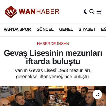
3.SAYFA
Van Nöbetçi Eczaneler
VAN'DA SPOR
GÜNCEL
GENEL
SİYASET
EĞ
ASAYİŞ
Van Hava Durumu
BİLİM VE TEKNOLOJİ
Van Namaz Vakitleri
HABERDE İNSAN
Gevaş Lisesinin mezunları
Biyografi
Van Trafik Yoğunluk Haritası
iftarda buluştu
Bölge Haberleri
Süper Lig Puan Durumu ve Fikstür
Van'ın Gevaş Lisesi 1993 mezunları,
geleneksel iftar yemeğinde buluştu.
ÇEVRE
Tüm Manşetler
Deprem
Son Dakika Haberleri
Dernekler, Odalar
Haber Arşivi