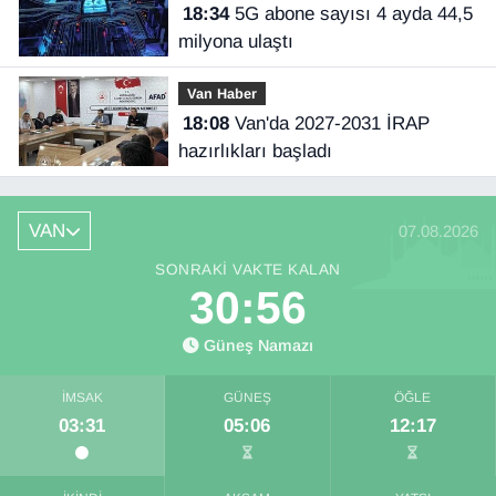
18:34
5G abone sayısı 4 ayda 44,5
milyona ulaştı
Van Haber
18:08
Van'da 2027-2031 İRAP
hazırlıkları başladı
VAN
07.08.2026
SONRAKI VAKTE KALAN
30:56
Güneş Namazı
İMSAK
GÜNEŞ
ÖĞLE
03:31
05:06
12:17