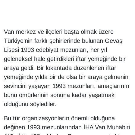
Gündem
Haber
Van merkez ve ilçeleri başta olmak üzere
Türkiye'nin farklı şehirlerinde bulunan Gevaş
HABERDE İNSAN
Lisesi 1993 edebiyat mezunları, her yıl
geleneksel hale getirdikleri iftar yemeğinde bir
İngilizce
araya geldi. Bir lokantada düzenlenen iftar
Kadın
yemeğinde yılda bir de olsa bir araya gelmenin
sevincini yaşayan 1993 mezunları, amaçlarının
Kamu Alımları
bunu ömürlerinin sonuna kadar yaşatmak
olduğunu söylediler.
Kim Kimdir?
Bu tür organizasyonların önemli olduğuna
Kültür & Sanat
değinen 1993 mezunlarından İHA Van Muhabiri