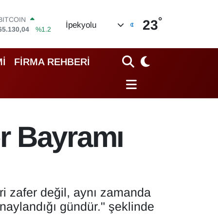
BITCOIN
65.130,04
%1.2
°
DOLAR
23
İpekyolu
47,7106
%0.17
EURO
55,1652
%0.27
STERLİN
İ
FİRMA REHBERİ
64,4046
%0.35
GRAM ALTIN
6618.49
%2.12
BİST100
13.773
%-19
r Bayramı
i zafer değil, aynı zamanda
onaylandığı gündür." şeklinde