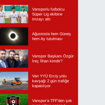
Vansporlu futbolcu
Süper Lig ekibine
imzayı attı
Ağustosta hem Güneş
hem Ay tutulması
Vanspor Başkanı Özgür
İreç İlhan kimdir?
Van YYÜ Erciş yolu
kavşağı 2 gün trafiğe
kapatılıyor
Vanspor'a TFF'den şok