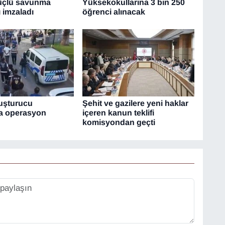
üçlü savunma
Yüksekokullarına 3 bin 250
 imzaladı
öğrenci alınacak
yuşturucu
Şehit ve gazilere yeni haklar
ına operasyon
içeren kanun teklifi
komisyondan geçti