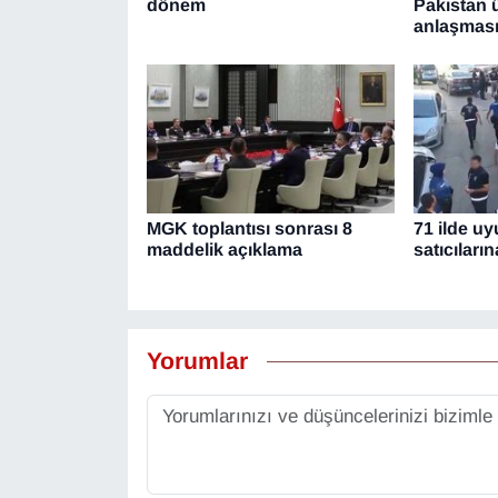
dönem
Pakistan 
anlaşması
MGK toplantısı sonrası 8
71 ilde u
maddelik açıklama
satıcılar
Yorumlar