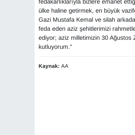
fedakarlıklarıyla bizlere emanet ett
Sinema - TV
ülke haline getirmek, en büyük vazif
Gazi Mustafa Kemal ve silah arkadaş
SİYASET
feda eden aziz şehitlerimizi rahmetl
SPOR
ediyor; aziz milletimizin 30 Ağustos
kutluyorum."
TEBRİK
Kaynak:
AA
TEKNOLOJİ
Turizm
VAN'DA SPOR
Vasıta
YAŞAM