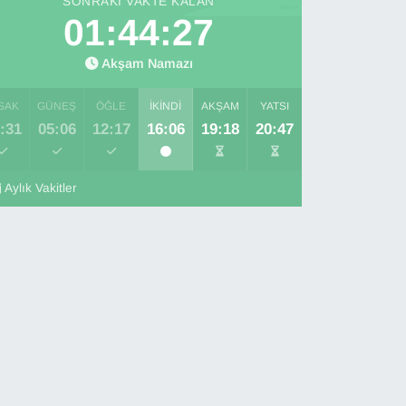
SONRAKI VAKTE KALAN
01:44:26
Akşam Namazı
SAK
GÜNEŞ
ÖĞLE
İKINDI
AKŞAM
YATSI
:31
05:06
12:17
16:06
19:18
20:47
Aylık Vakitler