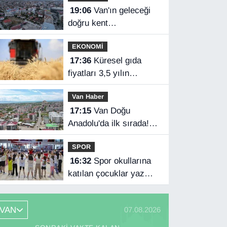
19:06
Van'ın geleceği
doğru kent
planlamasında
EKONOMİ
17:36
Küresel gıda
fiyatları 3,5 yılın
zirvesinde
Van Haber
17:15
Van Doğu
Anadolu'da ilk sırada!
Bakanlık verileri
SPOR
paylaştı…
16:32
Spor okullarına
katılan çocuklar yaz
tatilini dolu dolu
geçiriyor
VAN
07.08.2026