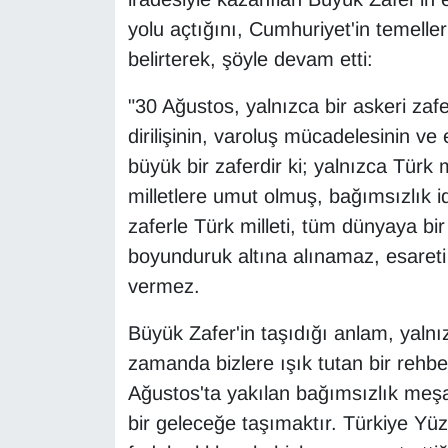
KURDÎ
yolu açtığını, Cumhuriyet'in temeller
MAGAZİN
belirterek, şöyle devam etti:
"30 Ağustos, yalnızca bir askeri zaf
MEDYA
dirilişinin, varoluş mücadelesinin ve eb
ONE EKONOMİ
büyük bir zaferdir ki; yalnızca Türk 
milletlere umut olmuş, bağımsızlık i
POLİTİKA
zaferle Türk milleti, tüm dünyaya bir 
boyunduruk altına alınamaz, esaret
Resmi İlanlar
vermez.
RÖPORTAJ
Büyük Zafer'in taşıdığı anlam, yalnızc
zamanda bizlere ışık tutan bir rehbe
SAĞLIK
Ağustos'ta yakılan bağımsızlık meşale
Seri İlan
bir geleceğe taşımaktır. Türkiye Yüz