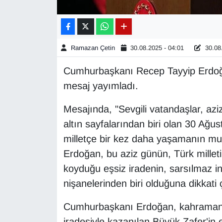
Gündem
Haber
Ramazan Çetin
30.08.2025 - 04:01
30.08.
Cumhurbaşkanı Recep Tayyip Erdoğa
HABERDE İNSAN
mesaj yayımladı.
İngilizce
Mesajında, "Sevgili vatandaşlar, azi
altın sayfalarından biri olan 30 Ağ
Kadın
milletçe bir kez daha yaşamanın mutlu
Kamu Alımları
Erdoğan, bu aziz günün, Türk milletin
koyduğu eşsiz iradenin, sarsılmaz i
Kim Kimdir?
nişanelerinden biri olduğuna dikkati ç
Kültür & Sanat
Cumhurbaşkanı Erdoğan, kahraman o
iradesiyle kazanılan Büyük Zafer'in e