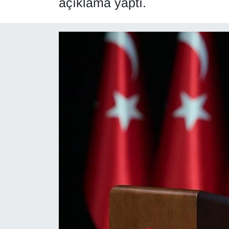
açıklama yaptı.
Diğer
DÜNYA
EĞİTİM
EKONOMİ
Eleman
Emlak
En çok konuşulanlar
GENEL
Güncel