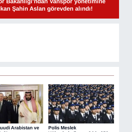
or Bakanlığı'ndan Vanspor yönetimine
şkan Şahin Aslan görevden alındı!
Suudi Arabistan ve
Polis Meslek