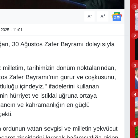
1
-
+
A
A
2025 - 11:01
2
n, 30 Ağustos Zafer Bayramı dolayısıyla
3
z milletim, tarihimizin dönüm noktalarından,
ustos Zafer Bayramı'nın gurur ve coşkusunu,
luğu içindeyiz." ifadelerini kullanan
4
in hürriyet ve istiklal uğruna ortaya
nancın ve kahramanlığın en güçlü
ekti.
5
rdunun vatan sevgisi ve milletin yekvücut
saret zincirlerini kırarak bağımsızlığa giden