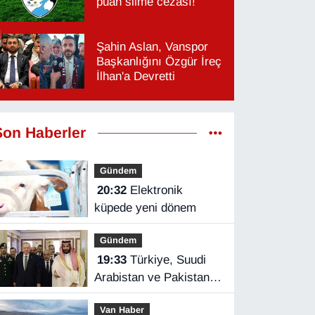
puan silme cezası!
Şahin Aslan, Vanspor
Başkanlığını Özgür İreç
İlhan'a Devretti
Son Haberler
Gündem
20:32
Elektronik
küpede yeni dönem
Gündem
19:33
Türkiye, Suudi
Arabistan ve Pakistan
üçlü savunma
Van Haber
anlaşması imzaladı