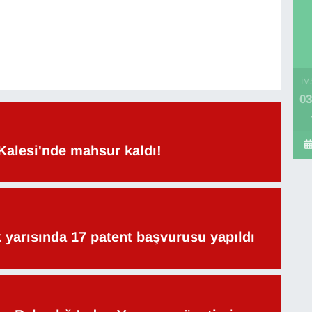
İM
03
Kalesi'nde mahsur kaldı!
lk yarısında 17 patent başvurusu yapıldı