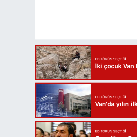
YEREL
EDITÖRÜN SEÇTIĞI
İki çocuk Van 
EDITÖRÜN SEÇTIĞI
Van'da yılın i
EDITÖRÜN SEÇTIĞI