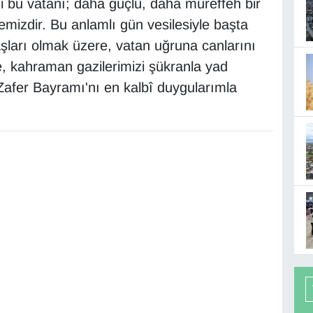
iği bu vatanı; daha güçlü, daha müreffeh bir
emizdir. Bu anlamlı gün vesilesiyle başta
ları olmak üzere, vatan uğruna canlarını
e, kahraman gazilerimizi şükranla yad
 Zafer Bayramı'nı en kalbî duygularımla