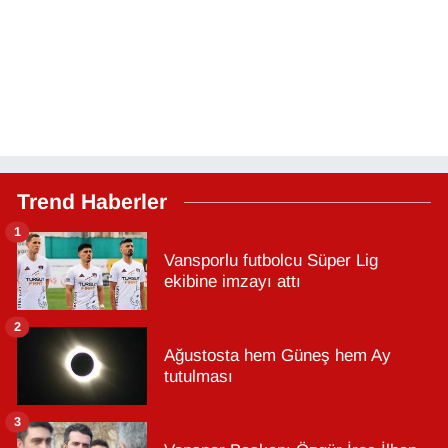
Trend Haberler
1
Vansporlu futbolcu Süper Lig
ekibine imzayı attı
2
Ağustosta hem Güneş hem Ay
tutulması
3