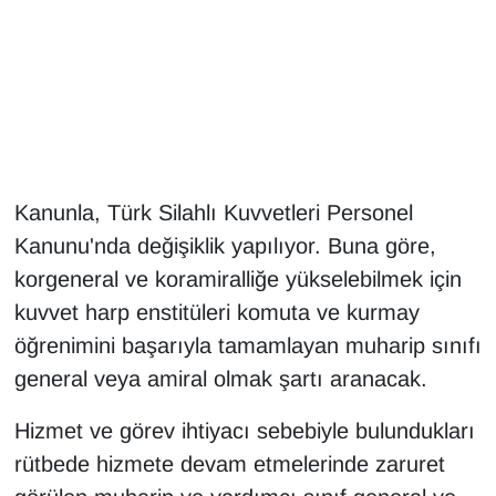
Gündem
Haber
HABERDE İNSAN
Kanunla, Türk Silahlı Kuvvetleri Personel
İngilizce
Kanunu'nda değişiklik yapılıyor. Buna göre,
Kadın
korgeneral ve koramiralliğe yükselebilmek için
kuvvet harp enstitüleri komuta ve kurmay
Kamu Alımları
öğrenimini başarıyla tamamlayan muharip sınıfı
general veya amiral olmak şartı aranacak.
Kim Kimdir?
Hizmet ve görev ihtiyacı sebebiyle bulundukları
Kültür & Sanat
rütbede hizmete devam etmelerinde zaruret