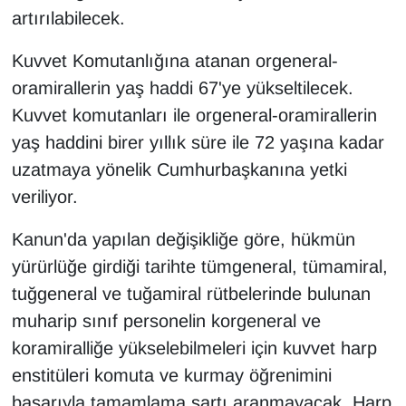
Sinema - TV
artırılabilecek.
Kuvvet Komutanlığına atanan orgeneral-
SİYASET
oramirallerin yaş haddi 67'ye yükseltilecek.
SPOR
Kuvvet komutanları ile orgeneral-oramirallerin
yaş haddini birer yıllık süre ile 72 yaşına kadar
TEBRİK
uzatmaya yönelik Cumhurbaşkanına yetki
veriliyor.
TEKNOLOJİ
Kanun'da yapılan değişikliğe göre, hükmün
Turizm
yürürlüğe girdiği tarihte tümgeneral, tümamiral,
tuğgeneral ve tuğamiral rütbelerinde bulunan
VAN'DA SPOR
muharip sınıf personelin korgeneral ve
Vasıta
koramiralliğe yükselebilmeleri için kuvvet harp
enstitüleri komuta ve kurmay öğrenimini
YAŞAM
başarıyla tamamlama şartı aranmayacak. Harp