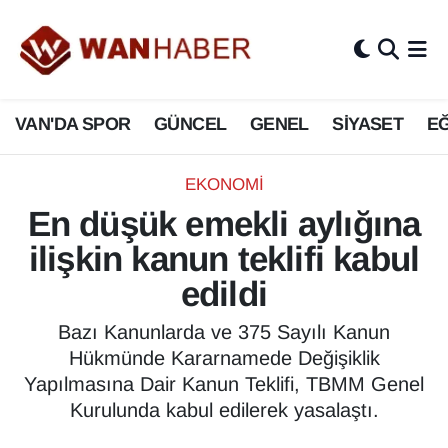
3.SAYFA
Van Nöbetçi Eczaneler
VAN'DA SPOR
GÜNCEL
GENEL
SİYASET
EĞ
ASAYİŞ
Van Hava Durumu
BİLİM VE TEKNOLOJİ
Van Namaz Vakitleri
EKONOMİ
En düşük emekli aylığına
Biyografi
Van Trafik Yoğunluk Haritası
ilişkin kanun teklifi kabul
Bölge Haberleri
Süper Lig Puan Durumu ve Fikstür
edildi
ÇEVRE
Tüm Manşetler
Bazı Kanunlarda ve 375 Sayılı Kanun
Hükmünde Kararnamede Değişiklik
Deprem
Son Dakika Haberleri
Yapılmasına Dair Kanun Teklifi, TBMM Genel
Kurulunda kabul edilerek yasalaştı.
Dernekler, Odalar
Haber Arşivi