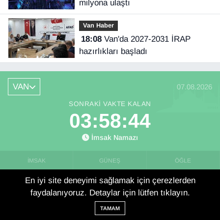
milyona ulaştı
Van Haber
18:08
Van'da 2027-2031 İRAP
hazırlıkları başladı
VAN
07.08.2026
SONRAKI VAKTE KALAN
03:58:43
İmsak Namazı
İMSAK
GÜNEŞ
ÖĞLE
03:31
05:06
12:17
En iyi site deneyimi sağlamak için çerezlerden
faydalanıyoruz. Detaylar için lütfen tıklayın.
İKINDI
AKŞAM
YATSI
TAMAM
16:06
19:18
20:47