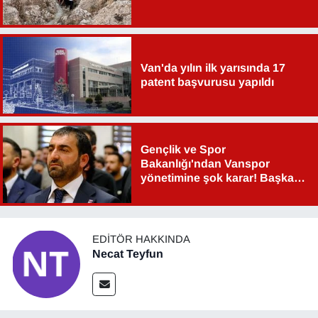
Van'da yılın ilk yarısında 17
patent başvurusu yapıldı
Gençlik ve Spor
Bakanlığı'ndan Vanspor
yönetimine şok karar! Başkan
Şahin Aslan görevden alındı!
EDITÖR HAKKINDA
Necat Teyfun