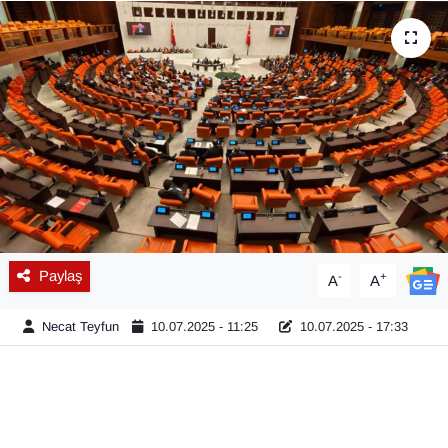
Diğer
DÜNYA
EĞİTİM
EKONOMİ
Eleman
Paylaş
-
+
A
A
Emlak
Necat Teyfun
10.07.2025 - 11:25
10.07.2025 - 17:33
En çok konuşulanlar
GENEL
Güncel