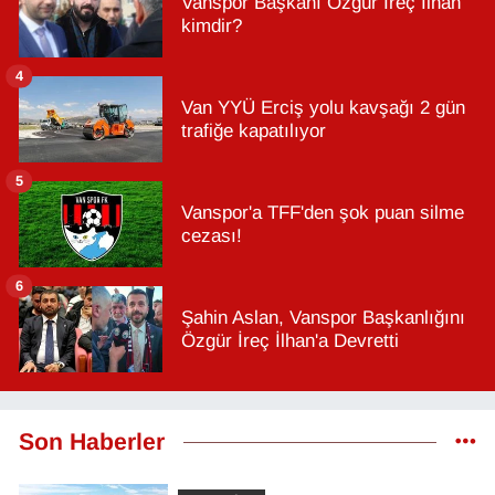
Vanspor Başkanı Özgür İreç İlhan
kimdir?
4
Van YYÜ Erciş yolu kavşağı 2 gün
trafiğe kapatılıyor
5
Vanspor'a TFF'den şok puan silme
cezası!
6
Şahin Aslan, Vanspor Başkanlığını
Özgür İreç İlhan'a Devretti
Son Haberler