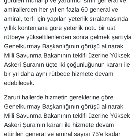
görülen muharip ve yardımcı sınıf general ve
KURDÎ
amirallerden her yıl en fazla 60 general ve
MAGAZİN
amiral, terfi için yapılan yeterlik sıralamasında
yıllık kontenjana göre yeterlik notu bir üst
MEDYA
rütbeye yükseltilenlerden sonra gelmek şartıyla
Genelkurmay Başkanlığının görüşü alınarak
ONE EKONOMİ
Milli Savunma Bakanının teklifi üzerine Yüksek
Askeri Şuranın üçte iki çoğunluğunun kararı ile
POLİTİKA
bir yıl daha aynı rütbede hizmete devam
Resmi İlanlar
edebilecek.
RÖPORTAJ
Zaruri hallerde hizmetin gereklerine göre
Genelkurmay Başkanlığının görüşü alınarak
SAĞLIK
Milli Savunma Bakanının teklifi üzerine Yüksek
Askeri Şura'nın kararı ile hizmete devam
Seri İlan
ettirilen general ve amiral sayısı 75'e kadar