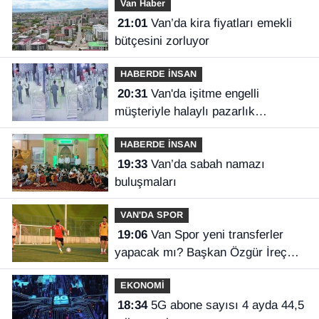
Van Haber
21:01
Van’da kira fiyatları emekli
bütçesini zorluyor
HABERDE İNSAN
20:31
Van'da işitme engelli
müşteriyle halaylı pazarlık
gülümsetti
HABERDE İNSAN
19:33
Van’da sabah namazı
buluşmaları
VAN'DA SPOR
19:06
Van Spor yeni transferler
yapacak mı? Başkan Özgür İreç
İlhan açıkladı
EKONOMİ
18:34
5G abone sayısı 4 ayda 44,5