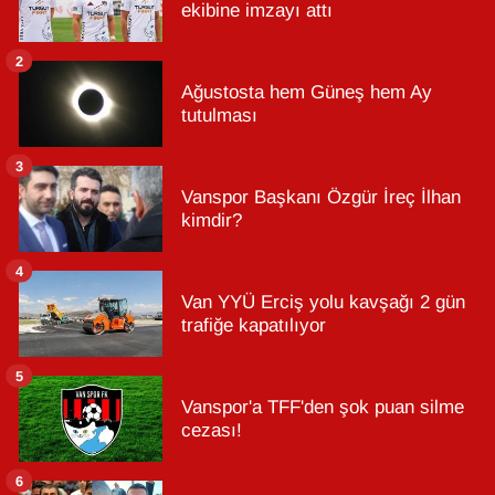
ekibine imzayı attı
2
Ağustosta hem Güneş hem Ay
tutulması
3
Vanspor Başkanı Özgür İreç İlhan
kimdir?
4
Van YYÜ Erciş yolu kavşağı 2 gün
trafiğe kapatılıyor
5
Vanspor'a TFF'den şok puan silme
cezası!
6