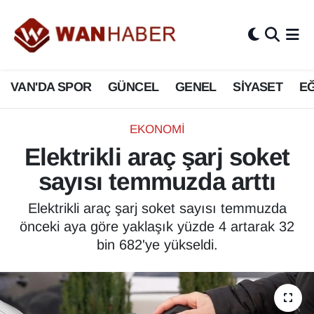
3.SAYFA
Van Nöbetçi Eczaneler
VAN'DA SPOR
GÜNCEL
GENEL
SİYASET
EĞ
ASAYİŞ
Van Hava Durumu
BİLİM VE TEKNOLOJİ
Van Namaz Vakitleri
EKONOMİ
Elektrikli araç şarj soket
Biyografi
Van Trafik Yoğunluk Haritası
sayısı temmuzda arttı
Bölge Haberleri
Süper Lig Puan Durumu ve Fikstür
Elektrikli araç şarj soket sayısı temmuzda
önceki aya göre yaklaşık yüzde 4 artarak 32
ÇEVRE
Tüm Manşetler
bin 682'ye yükseldi.
Deprem
Son Dakika Haberleri
Dernekler, Odalar
Haber Arşivi