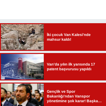
Sinema - TV
SİYASET
SPOR
İki çocuk Van Kalesi'nde
mahsur kaldı!
TEBRİK
TEKNOLOJİ
Van'da yılın ilk yarısında 17
Turizm
patent başvurusu yapıldı
VAN'DA SPOR
Vasıta
Gençlik ve Spor
Bakanlığı'ndan Vanspor
YAŞAM
yönetimine şok karar! Başkan
Şahin Aslan görevden alındı!