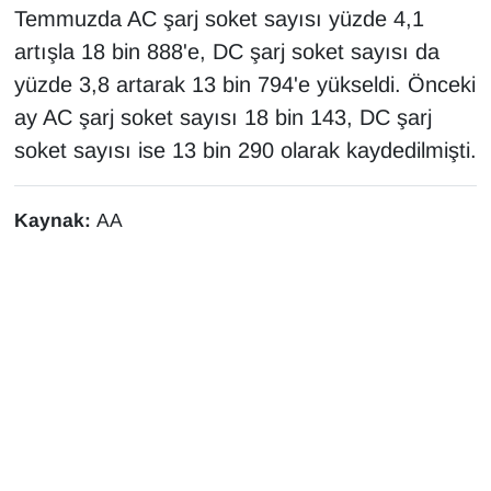
KURDÎ
Temmuzda AC şarj soket sayısı yüzde 4,1
artışla 18 bin 888'e, DC şarj soket sayısı da
MAGAZİN
yüzde 3,8 artarak 13 bin 794'e yükseldi. Önceki
ay AC şarj soket sayısı 18 bin 143, DC şarj
MEDYA
soket sayısı ise 13 bin 290 olarak kaydedilmişti.
ONE EKONOMİ
Kaynak:
AA
POLİTİKA
Resmi İlanlar
RÖPORTAJ
SAĞLIK
Seri İlan