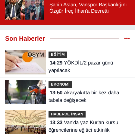
Şahin Aslan, Vanspor Başkanlığını
Özgür İreç İlhan'a Devretti
Son Haberler
EĞİTİM
14:29
YÖKDİL/2 pazar günü
yapılacak
EKONOMİ
13:50
Akaryakıtta bir kez daha
tabela değişecek
HABERDE İNSAN
13:33
Van'da yaz Kur'an kursu
öğrencilerine eğitici etkinlik