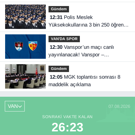
Gündem
12:31
Polis Meslek
Yüksekokullarına 3 bin 250 öğrenci
alınacak
VAN'DA SPOR
12:30
Vanspor’un maçı canlı
yayınlanacak! Vanspor –
Kayserispor maçı hangi kanalda,
Gündem
saat kaçta?
12:05
MGK toplantısı sonrası 8
maddelik açıklama
VAN
07.08.2026
SONRAKI VAKTE KALAN
26:23