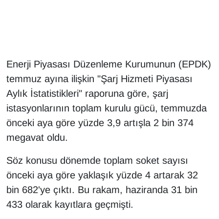
Gündem
Haber
Enerji Piyasası Düzenleme Kurumunun (EPDK)
HABERDE İNSAN
temmuz ayına ilişkin "Şarj Hizmeti Piyasası
Aylık İstatistikleri" raporuna göre, şarj
İngilizce
istasyonlarının toplam kurulu gücü, temmuzda
önceki aya göre yüzde 3,9 artışla 2 bin 374
Kadın
megavat oldu.
Kamu Alımları
Söz konusu dönemde toplam soket sayısı
Kim Kimdir?
önceki aya göre yaklaşık yüzde 4 artarak 32
bin 682'ye çıktı. Bu rakam, haziranda 31 bin
Kültür & Sanat
433 olarak kayıtlara geçmişti.