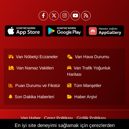
Van Nöbetçi Eczaneler
Van Hava Durumu
Van Namaz Vakitleri
Van Trafik Yoğunluk
Haritası
Puan Durumu ve Fikstür
Tüm Manşetler
Son Dakika Haberleri
Haber Arşivi
Van Haber
Çerez Politikası
Gizlilik Politikası
Üyelik Sözleşmesi
Veri Politikası
Künye
İletişim
En iyi site deneyimi sağlamak için çerezlerden