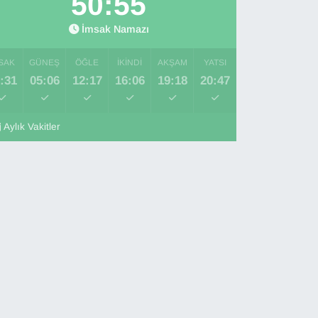
50:54
İmsak Namazı
SAK
GÜNEŞ
ÖĞLE
İKINDI
AKŞAM
YATSI
:31
05:06
12:17
16:06
19:18
20:47
Aylık Vakitler