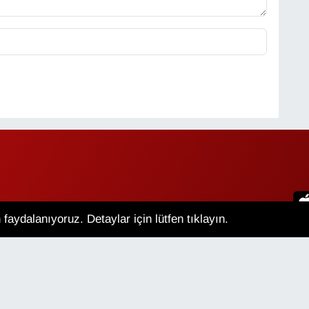
faydalanıyoruz. Detaylar için lütfen tıklayın.
an Hava Durumu
Van Namaz Vakitleri
m Manşetler
Son Dakika Haberleri