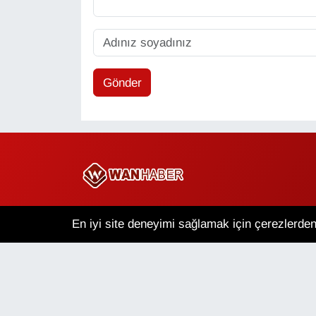
Gönder
Copyright © 2025 Wan Haber Tüm Hakları Saklıdır.
En iyi site deneyimi sağlamak için çerezlerden 
Van Nöbetçi Eczaneler
V
Puan Durumu ve Fikstür
Tü