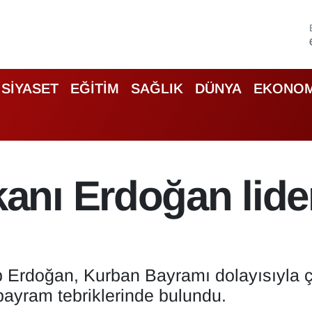
SİYASET
EĞİTİM
SAĞLIK
DÜNYA
EKONOM
nı Erdoğan lider
doğan, Kurban Bayramı dolayısıyla çeşit
bayram tebriklerinde bulundu.