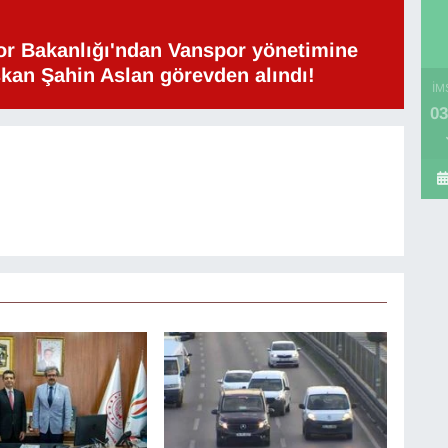
or Bakanlığı'ndan Vanspor yönetimine
şkan Şahin Aslan görevden alındı!
İM
03