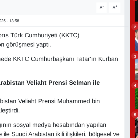
-
+
A
A
25 - 13:58
2
rıs Türk Cumhuriyeti (KKTC)
on görüşmesi yaptı.
3
şmede KKTC Cumhurbaşkanı Tatar'ın Kurban
abistan Veliaht Prensi Selman ile
4
bistan Veliaht Prensi Muhammed bin
eştirdi.
5
ğının sosyal medya hesabından yapılan
 Suudi Arabistan ikili ilişkileri, bölgesel ve