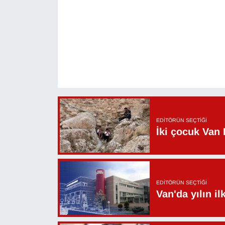
Sinema - TV
SİYASET
SPOR
TEBRİK
TEKNOLOJİ
EDITÖRÜN SEÇTIĞI
İki çocuk Van 
Turizm
VAN'DA SPOR
EDITÖRÜN SEÇTIĞI
Vasıta
Van'da yılın i
YAŞAM