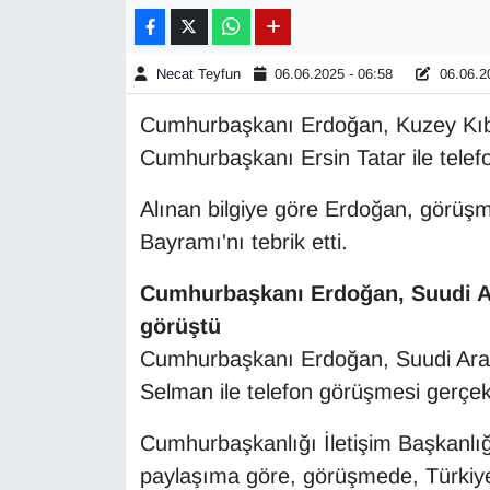
Gündem
Necat Teyfun
06.06.2025 - 06:58
06.06.20
Haber
Cumhurbaşkanı Erdoğan, Kuzey Kıb
Cumhurbaşkanı Ersin Tatar ile telef
HABERDE İNSAN
Alınan bilgiye göre Erdoğan, görü
İngilizce
Bayramı'nı tebrik etti.
Kadın
Cumhurbaşkanı Erdoğan, Suudi Ar
görüştü
Kamu Alımları
Cumhurbaşkanı Erdoğan, Suudi Ara
Kim Kimdir?
Selman ile telefon görüşmesi gerçekl
Kültür & Sanat
Cumhurbaşkanlığı İletişim Başkanlı
paylaşıma göre, görüşmede, Türkiye ile