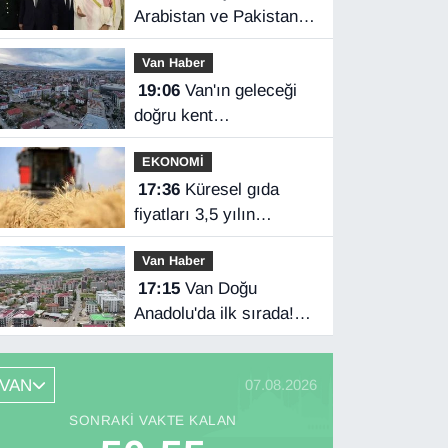
Arabistan ve Pakistan
üçlü savunma
Van Haber
anlaşması imzaladı
19:06
Van'ın geleceği
doğru kent
planlamasında
EKONOMİ
17:36
Küresel gıda
fiyatları 3,5 yılın
zirvesinde
Van Haber
17:15
Van Doğu
Anadolu'da ilk sırada!
Bakanlık verileri
paylaştı…
VAN
07.08.2026
SONRAKI VAKTE KALAN