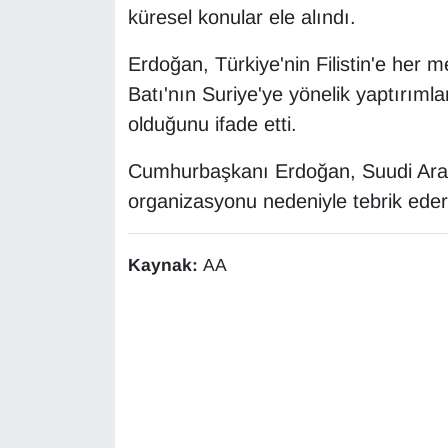
KURDÎ
küresel konular ele alındı.
MAGAZİN
Erdoğan, Türkiye'nin Filistin'e her
Batı'nın Suriye'ye yönelik yaptırıml
MEDYA
olduğunu ifade etti.
ONE EKONOMİ
Cumhurbaşkanı Erdoğan, Suudi Arabi
organizasyonu nedeniyle tebrik eder
POLİTİKA
Resmi İlanlar
Kaynak:
AA
RÖPORTAJ
SAĞLIK
Seri İlan