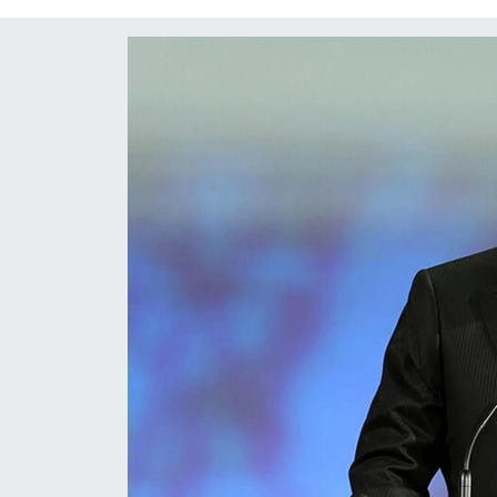
Diğer
DÜNYA
EĞİTİM
EKONOMİ
Eleman
Emlak
En çok konuşulanlar
GENEL
Güncel