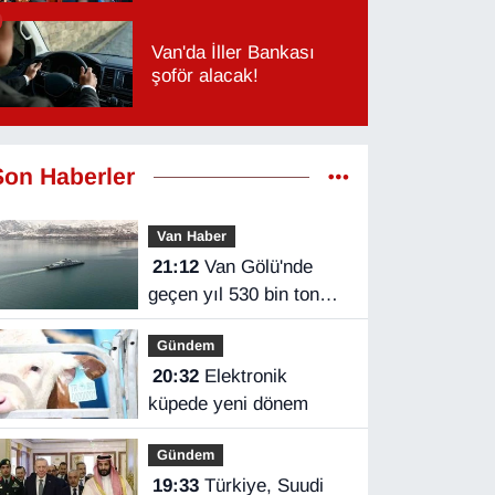
Van'da İller Bankası
şoför alacak!
Son Haberler
Van Haber
21:12
Van Gölü'nde
geçen yıl 530 bin ton
yük taşındı
Gündem
20:32
Elektronik
küpede yeni dönem
Gündem
19:33
Türkiye, Suudi