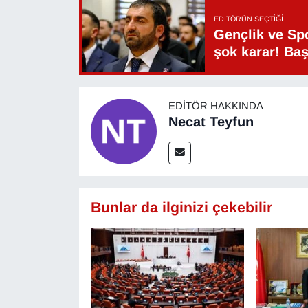
YEREL
EDITÖRÜN SEÇTIĞI
Gençlik ve Sp
şok karar! Ba
EDITÖR HAKKINDA
Necat Teyfun
Bunlar da ilginizi çekebilir