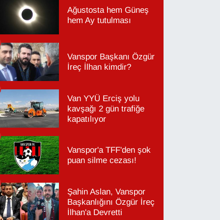
Ağustosta hem Güneş
hem Ay tutulması
Vanspor Başkanı Özgür
İreç İlhan kimdir?
Van YYÜ Erciş yolu
kavşağı 2 gün trafiğe
kapatılıyor
Vanspor'a TFF'den şok
puan silme cezası!
Şahin Aslan, Vanspor
Başkanlığını Özgür İreç
İlhan'a Devretti