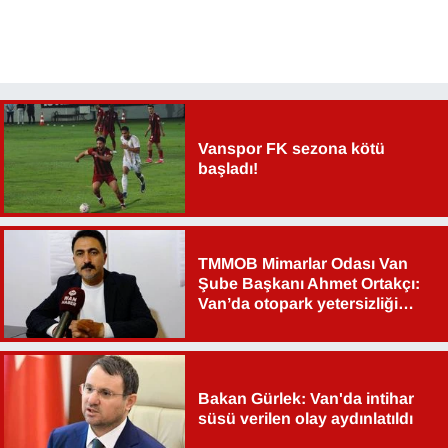
Vanspor FK sezona kötü
başladı!
TMMOB Mimarlar Odası Van
Şube Başkanı Ahmet Ortakçı:
Van’da otopark yetersizliği
ciddi sorun!
Bakan Gürlek: Van'da intihar
süsü verilen olay aydınlatıldı