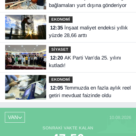
bağlamaları yurt dışına gönderiyor
EKONOMİ
12:35
İnşaat maliyet endeksi yıllık
yüzde 28,66 arttı
SİYASET
12:20
AK Parti Van’da 25. yılını
kutladı!
EKONOMİ
12:05
Temmuzda en fazla aylık reel
getiri mevduat faizinde oldu
VAN
10.08.2026
SONRAKI VAKTE KALAN