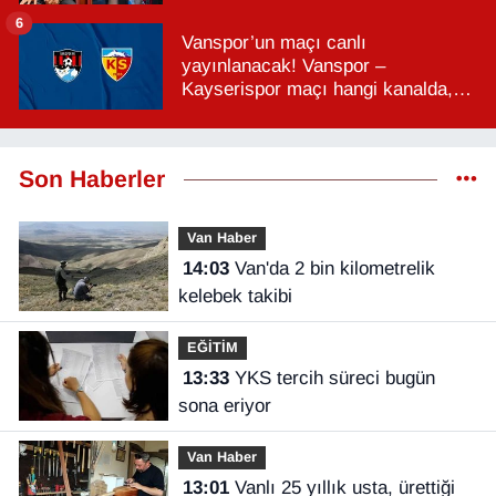
6
Vanspor’un maçı canlı
yayınlanacak! Vanspor –
Kayserispor maçı hangi kanalda,
saat kaçta?
Son Haberler
Van Haber
14:03
Van'da 2 bin kilometrelik
kelebek takibi
EĞİTİM
13:33
YKS tercih süreci bugün
sona eriyor
Van Haber
13:01
Vanlı 25 yıllık usta, ürettiği