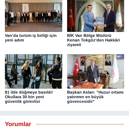
Van’da turizm iş birliği için
BİK Van Bölge Müdürü
yeni adım
Kenan Tokgöz’den Hakkâri
ziyareti
81 ilde düğmeye basıldı!
Başkan Aslan: "Huzur ortamı
Okullara 30 bin yeni
yatırımın en büyük
güvenlik görevlisi
güvencesidir"
Yorumlar