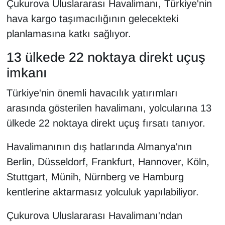
Çukurova Uluslararası Havalimanı, Türkiye'nin
Sinema - TV
hava kargo taşımacılığının gelecekteki
planlamasına katkı sağlıyor.
SİYASET
13 ülkede 22 noktaya direkt uçuş
SPOR
imkanı
TEBRİK
Türkiye'nin önemli havacılık yatırımları
arasında gösterilen havalimanı, yolcularına 13
TEKNOLOJİ
ülkede 22 noktaya direkt uçuş fırsatı tanıyor.
Turizm
Havalimanının dış hatlarında Almanya'nın
Berlin, Düsseldorf, Frankfurt, Hannover, Köln,
VAN'DA SPOR
Stuttgart, Münih, Nürnberg ve Hamburg
Vasıta
kentlerine aktarmasız yolculuk yapılabiliyor.
YAŞAM
Çukurova Uluslararası Havalimanı'ndan