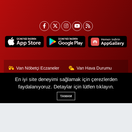
Van Nöbetçi Eczaneler
Van Hava Durumu
En iyi site deneyimi sağlamak için çerezlerden
Van Namaz Vakitleri
Van Trafik Yoğunluk
Haritası
faydalanıyoruz. Detaylar için lütfen tıklayın.
TAMAM
Puan Durumu ve Fikstür
Tüm Manşetler
Son Dakika Haberleri
Haber Arşivi
Van Haber
Çerez Politikası
Gizlilik Politikası