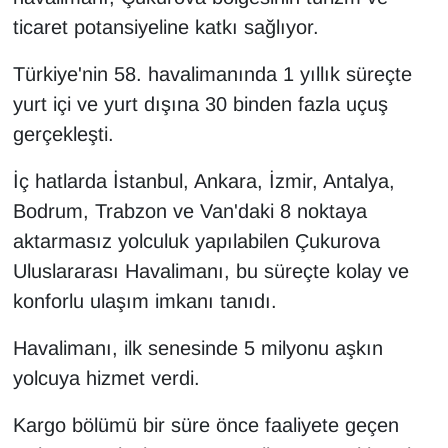
KURDÎ
ticaret potansiyeline katkı sağlıyor.
MAGAZİN
Türkiye'nin 58. havalimanında 1 yıllık süreçte
yurt içi ve yurt dışına 30 binden fazla uçuş
MEDYA
gerçekleşti.
ONE EKONOMİ
İç hatlarda İstanbul, Ankara, İzmir, Antalya,
Bodrum, Trabzon ve Van'daki 8 noktaya
POLİTİKA
aktarmasız yolculuk yapılabilen Çukurova
Resmi İlanlar
Uluslararası Havalimanı, bu süreçte kolay ve
konforlu ulaşım imkanı tanıdı.
RÖPORTAJ
Havalimanı, ilk senesinde 5 milyonu aşkın
SAĞLIK
yolcuya hizmet verdi.
Seri İlan
Kargo bölümü bir süre önce faaliyete geçen