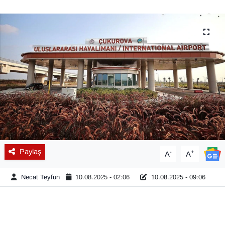
Diğer
DÜNYA
EĞİTİM
EKONOMİ
Eleman
Emlak
Paylaş
-
+
A
A
En çok konuşulanlar
Necat Teyfun
10.08.2025 - 02:06
10.08.2025 - 09:06
GENEL
Güncel