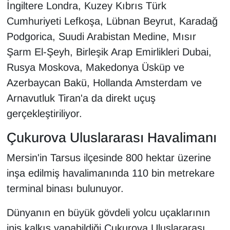
İngiltere Londra, Kuzey Kıbrıs Türk
YEREL
Cumhuriyeti Lefkoşa, Lübnan Beyrut, Karadağ
Podgorica, Suudi Arabistan Medine, Mısır
Şarm El-Şeyh, Birleşik Arap Emirlikleri Dubai,
Rusya Moskova, Makedonya Üsküp ve
Azerbaycan Bakü, Hollanda Amsterdam ve
Arnavutluk Tiran'a da direkt uçuş
gerçekleştiriliyor.
Çukurova Uluslararası Havalimanı
Mersin'in Tarsus ilçesinde 800 hektar üzerine
inşa edilmiş havalimanında 110 bin metrekare
terminal binası bulunuyor.
Dünyanın en büyük gövdeli yolcu uçaklarının
iniş kalkış yapabildiği Çukurova Uluslararası