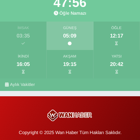
47:56
Öğle Namazı
İMSAK
GÜNEŞ
ÖĞLE
03:35
05:09
12:17
İKINDI
AKŞAM
YATSI
16:05
19:15
20:42
Aylık Vakitler
Copyright © 2025 Wan Haber Tüm Hakları Saklıdır.