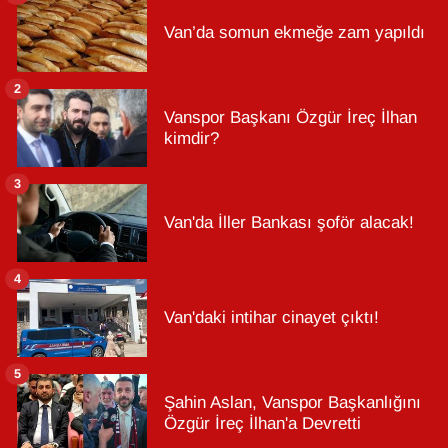
Van’da somun ekmeğe zam yapıldı
2
Vanspor Başkanı Özgür İreç İlhan
kimdir?
3
Van'da İller Bankası şoför alacak!
4
Van'daki intihar cinayet çıktı!
5
Şahin Aslan, Vanspor Başkanlığını
Özgür İreç İlhan'a Devretti