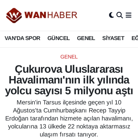
3.SAYFA
Van Nöbetçi Eczaneler
VAN'DA SPOR
GÜNCEL
GENEL
SİYASET
EĞ
ASAYİŞ
Van Hava Durumu
BİLİM VE TEKNOLOJİ
Van Namaz Vakitleri
GENEL
Çukurova Uluslararası
Biyografi
Van Trafik Yoğunluk Haritası
Havalimanı'nın ilk yılında
Bölge Haberleri
Süper Lig Puan Durumu ve Fikstür
yolcu sayısı 5 milyonu aştı
ÇEVRE
Tüm Manşetler
Mersin'in Tarsus ilçesinde geçen yıl 10
Ağustos'ta Cumhurbaşkanı Recep Tayyip
Deprem
Son Dakika Haberleri
Erdoğan tarafından hizmete açılan havalimanı,
yolcularına 13 ülkede 22 noktaya aktarmasız
Dernekler, Odalar
Haber Arşivi
ulaşım fırsatı tanıyor.