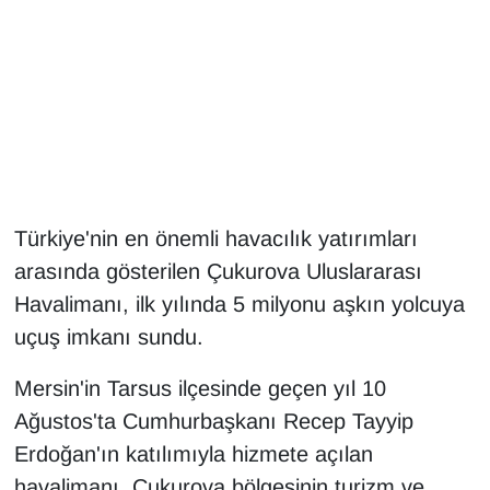
Gündem
Haber
HABERDE İNSAN
İngilizce
Türkiye'nin en önemli havacılık yatırımları
arasında gösterilen Çukurova Uluslararası
Kadın
Havalimanı, ilk yılında 5 milyonu aşkın yolcuya
Kamu Alımları
uçuş imkanı sundu.
Kim Kimdir?
Mersin'in Tarsus ilçesinde geçen yıl 10
Ağustos'ta Cumhurbaşkanı Recep Tayyip
Kültür & Sanat
Erdoğan'ın katılımıyla hizmete açılan
havalimanı, Çukurova bölgesinin turizm ve