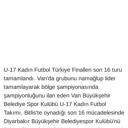
Gündem
Haber
HABERDE İNSAN
İngilizce
U-17 Kadın Futbol Türkiye Finalleri son 16 turu
Kadın
tamamlandı. Van'da grubunu namağlup lider
Kamu Alımları
tamamlayarak bölge şampiyonasında
şampiyonluğunu ilan eden Van Büyükşehir
Kim Kimdir?
Belediye Spor Kulübü U-17 Kadın Futbol
Takımı, Bitlis'te oynadığı son 16 mücadelesinde
Kültür & Sanat
Diyarbakır Büyükşehir Belediyespor Kulübü’nü