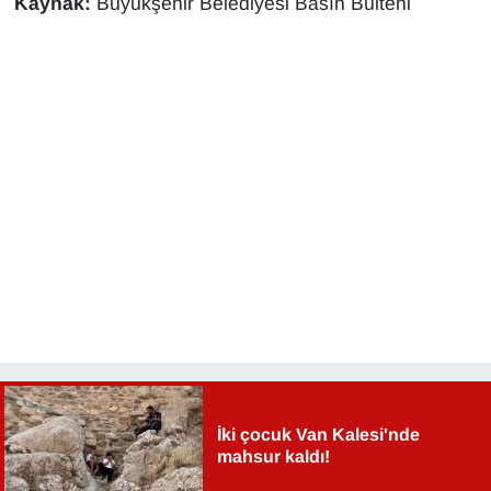
Kaynak:
Büyükşehir Belediyesi Basın Bülteni
Sinema - TV
SİYASET
SPOR
TEBRİK
TEKNOLOJİ
Turizm
VAN'DA SPOR
Vasıta
İki çocuk Van Kalesi'nde
mahsur kaldı!
YAŞAM