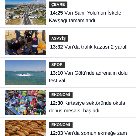
ÇEVRE
14:25
Van Sahil Yolu’nun İskele
Kavşağı tamamlandı
ASAYİŞ
13:32
Van’da trafik kazası:2 yaralı
SPOR
13:10
Van Gölü’nde adrenalin dolu
festival
EKONOMİ
12:30
Kırtasiye sektöründe okula
dönüş mesaisi başladı
EKONOMİ
12:03
Van’da somun ekmeğe zam