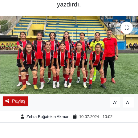
yazdırdı.
Diğer
DÜNYA
EĞİTİM
EKONOMİ
Eleman
Emlak
Paylaş
-
+
A
A
En çok konuşulanlar
Zehra Boğatekin Akman
10.07.2024 - 10:02
GENEL
Güncel