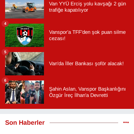
Van YYÜ Erciş yolu kavşağı 2 gün
trafiğe kapatılıyor
4
Vanspor'a TFF'den şok puan silme
cezası!
5
Van'da İller Bankası şoför alacak!
6
Şahin Aslan, Vanspor Başkanlığını
Özgür İreç İlhan'a Devretti
Son Haberler