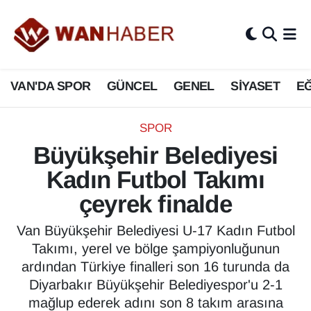
3.SAYFA
Van Nöbetçi Eczaneler
VAN'DA SPOR
GÜNCEL
GENEL
SİYASET
EĞ
ASAYİŞ
Van Hava Durumu
BİLİM VE TEKNOLOJİ
Van Namaz Vakitleri
SPOR
Büyükşehir Belediyesi
Biyografi
Van Trafik Yoğunluk Haritası
Kadın Futbol Takımı
Bölge Haberleri
Süper Lig Puan Durumu ve Fikstür
çeyrek finalde
ÇEVRE
Tüm Manşetler
Van Büyükşehir Belediyesi U-17 Kadın Futbol
Takımı, yerel ve bölge şampiyonluğunun
Deprem
Son Dakika Haberleri
ardından Türkiye finalleri son 16 turunda da
Diyarbakır Büyükşehir Belediyespor'u 2-1
Dernekler, Odalar
Haber Arşivi
mağlup ederek adını son 8 takım arasına