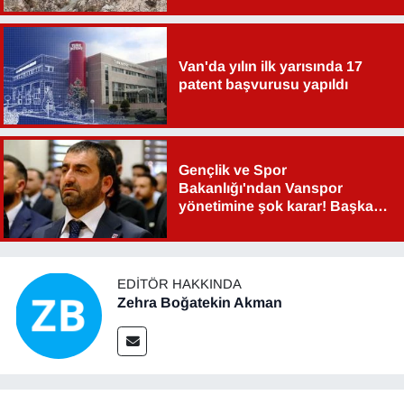
YEREL
Van'da yılın ilk yarısında 17
patent başvurusu yapıldı
Gençlik ve Spor
Bakanlığı'ndan Vanspor
yönetimine şok karar! Başkan
Şahin Aslan görevden alındı!
EDITÖR HAKKINDA
Zehra Boğatekin Akman