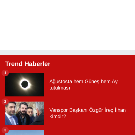
Trend Haberler
1
Ağustosta hem Güneş hem Ay
tutulması
2
Vanspor Başkanı Özgür İreç İlhan
kimdir?
3