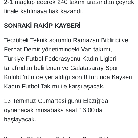
2-1 mağlup ederek 240 takım arasından çeyrek
KURDÎ
finale katılmaya hak kazandı.
MAGAZİN
SONRAKİ RAKİP KAYSERİ
MEDYA
Tecrübeli Teknik sorumlu Ramazan Bildirici ve
Ferhat Demir yönetimindeki Van takımı,
ONE EKONOMİ
Türkiye Futbol Federasyonu Kadın Ligleri
POLİTİKA
tarafından belirlenen ve Galatasaray Spor
Kulübü’nün de yer aldığı son 8 turunda Kayseri
Resmi İlanlar
Kadın Futbol Takımı ile karşılaşacak.
RÖPORTAJ
13 Temmuz Cumartesi günü Elazığ’da
oynanacak müsabaka saat 16.00'da
SAĞLIK
başlayacak.
Seri İlan