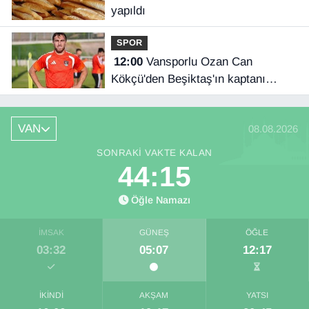
yapıldı
SPOR
12:00
Vansporlu Ozan Can
Kökçü'den Beşiktaş'ın kaptanı
kardeşi Orkun'a destek
VAN
08.08.2026
SONRAKI VAKTE KALAN
44:15
Öğle Namazı
İMSAK
GÜNEŞ
ÖĞLE
03:32
05:07
12:17
İKINDI
AKŞAM
YATSI