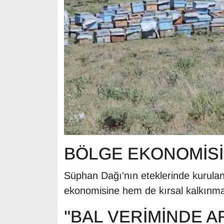
KURDÎ
MAGAZİN
MEDYA
ONE EKONOMİ
POLİTİKA
Resmi İlanlar
BÖLGE EKONOMİSİ
RÖPORTAJ
Süphan Dağı'nın eteklerinde kurulan
SAĞLIK
ekonomisine hem de kırsal kalkınma
Seri İlan
"BAL VERİMİNDE A