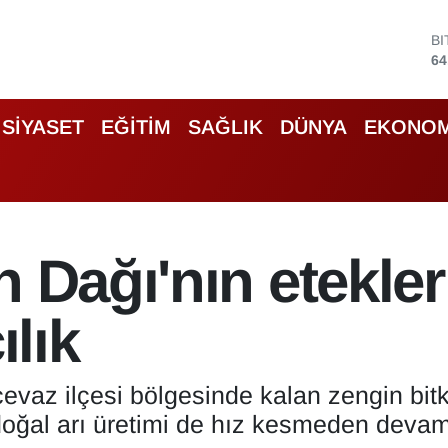
D
47
E
55
S
SİYASET
EĞİTİM
SAĞLIK
DÜNYA
EKONOM
64
G
66
B
13
B
n Dağı'nın etekle
64
ılık
evaz ilçesi bölgesinde kalan zengin bitki 
doğal arı üretimi de hız kesmeden devam