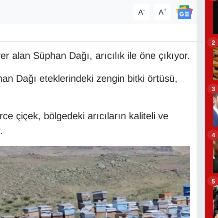
-
+
A
A
2
 yer alan Süphan Dağı, arıcılık ile öne çıkıyor.
han Dağı eteklerindeki zengin bitki örtüsü,
3
e çiçek, bölgedeki arıcıların kaliteli ve
.
4
5