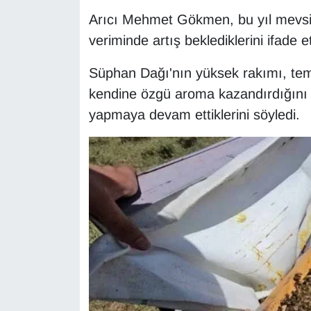
Sinema - TV
Arıcı Mehmet Gökmen, bu yıl mevsim ş
veriminde artış beklediklerini ifade et
SİYASET
Süphan Dağı'nın yüksek rakımı, temi
SPOR
kendine özgü aroma kazandırdığını 
yapmaya devam ettiklerini söyledi.
TEBRİK
TEKNOLOJİ
Turizm
VAN'DA SPOR
Vasıta
YAŞAM