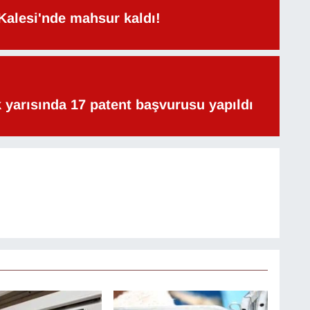
Kalesi'nde mahsur kaldı!
lk yarısında 17 patent başvurusu yapıldı