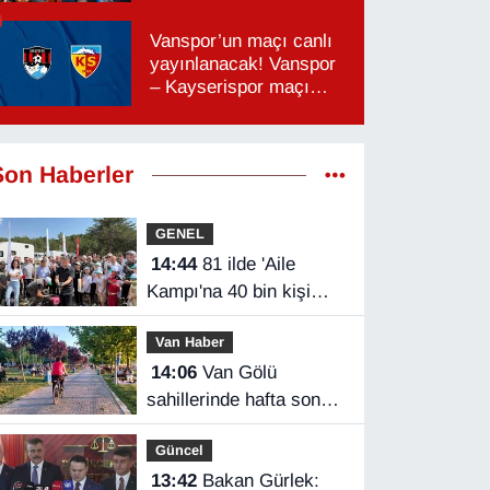
Vanspor’un maçı canlı
yayınlanacak! Vanspor
– Kayserispor maçı
hangi kanalda, saat
kaçta?
Son Haberler
GENEL
14:44
81 ilde 'Aile
Kampı'na 40 bin kişi
katıldı
Van Haber
14:06
Van Gölü
sahillerinde hafta sonu
yoğunluğu
Güncel
13:42
Bakan Gürlek: