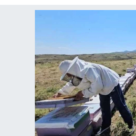
Diğer
DÜNYA
EĞİTİM
EKONOMİ
Eleman
Emlak
En çok konuşulanlar
GENEL
Güncel