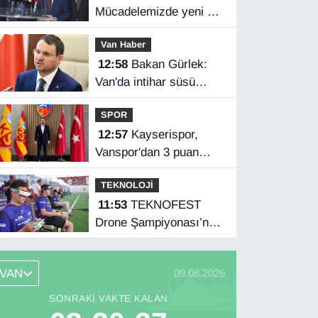
Mücadelemizde yeni bir
boyuta geçeceğiz
Van Haber
12:58
Bakan Gürlek:
Van'da intihar süsü
verilen olay aydınlatıldı
SPOR
12:57
Kayserispor,
Vanspor'dan 3 puan
istiyor
TEKNOLOJİ
11:53
TEKNOFEST
Drone Şampiyonası’nda
ilk etap Şırnak’ta
başladı
VAN
09.08.2026
SONRAKI VAKTE KALAN