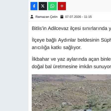
Gündem
Ramazan Çetin
07.07.2026 - 11:15
Haber
Bitlis'in Adilcevaz ilçesi sınırlarında
HABERDE İNSAN
İlçeye bağlı Aydınlar beldesinin Süp
arıcılığa katkı sağlıyor.
İngilizce
İlkbahar ve yaz aylarında açan binlerc
Kadın
doğal bal üretmesine imkân sunuyor
Kamu Alımları
Kim Kimdir?
Kültür & Sanat