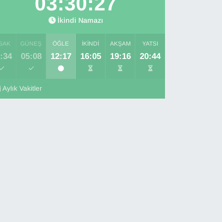
03:30:25
İkindi Namazı
SAK
GÜNEŞ
ÖĞLE
İKINDI
AKŞAM
YATSI
:34
05:08
12:17
16:05
19:16
20:44
Aylık Vakitler