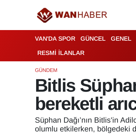
3.SAYFA
Van Nöbetçi Eczaneler
VAN'DA SPOR
GÜNCEL
GENEL
ASAYİŞ
Van Hava Durumu
RESMİ İLANLAR
BİLİM VE TEKNOLOJİ
Van Namaz Vakitleri
Biyografi
Van Trafik Yoğunluk Haritası
GÜNDEM
Bitlis Süpha
Bölge Haberleri
Süper Lig Puan Durumu ve Fikstür
bereketli arıc
ÇEVRE
Tüm Manşetler
Deprem
Son Dakika Haberleri
Süphan Dağı’nın Bitlis'in Adilc
olumlu etkilerken, bölgedeki 
Dernekler, Odalar
Haber Arşivi