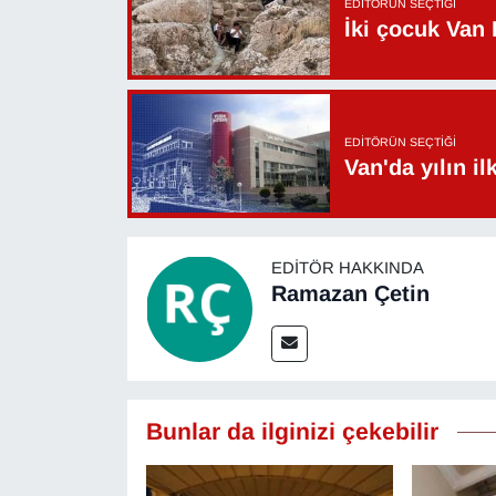
EDITÖRÜN SEÇTIĞI
İki çocuk Van 
EDITÖRÜN SEÇTIĞI
Van'da yılın i
EDITÖR HAKKINDA
Ramazan Çetin
Bunlar da ilginizi çekebilir