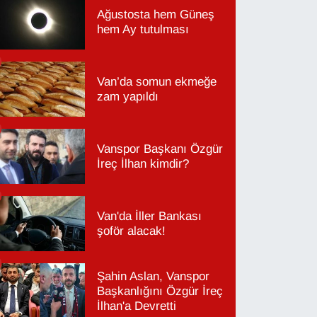
Ağustosta hem Güneş
hem Ay tutulması
Van’da somun ekmeğe
zam yapıldı
Vanspor Başkanı Özgür
İreç İlhan kimdir?
Van'da İller Bankası
şoför alacak!
Şahin Aslan, Vanspor
Başkanlığını Özgür İreç
İlhan'a Devretti