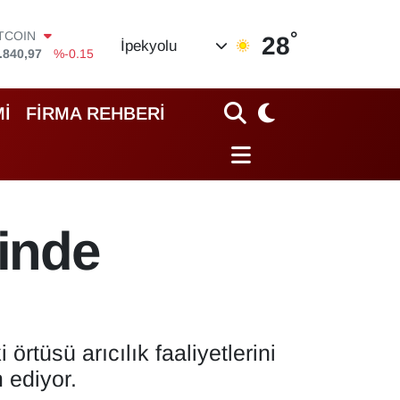
°
OLAR
28
İpekyolu
,7436
%0.18
URO
,2510
%0.32
TERLİN
İ
FİRMA REHBERİ
,4811
%0.38
RAM ALTIN
60.55
%0
İST100
.779
%-14
ITCOIN
rinde
.840,97
%-0.15
örtüsü arıcılık faaliyetlerini
 ediyor.