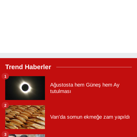
Trend Haberler
1
Ağustosta hem Güneş hem Ay
tutulması
2
Van’da somun ekmeğe zam yapıldı
3