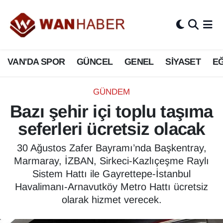
3.SAYFA
Van Nöbetçi Eczaneler
VAN'DA SPOR
GÜNCEL
GENEL
SİYASET
EĞ
ASAYİŞ
Van Hava Durumu
BİLİM VE TEKNOLOJİ
Van Namaz Vakitleri
GÜNDEM
Bazı şehir içi toplu taşıma
Biyografi
Van Trafik Yoğunluk Haritası
seferleri ücretsiz olacak
Bölge Haberleri
Süper Lig Puan Durumu ve Fikstür
30 Ağustos Zafer Bayramı’nda Başkentray,
Marmaray, İZBAN, Sirkeci-Kazlıçeşme Raylı
ÇEVRE
Tüm Manşetler
Sistem Hattı ile Gayrettepe-İstanbul
Havalimanı-Arnavutköy Metro Hattı ücretsiz
Deprem
Son Dakika Haberleri
olarak hizmet verecek.
Dernekler, Odalar
Haber Arşivi