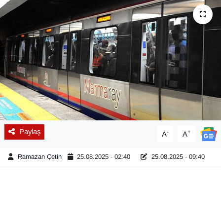
Diğer
DÜNYA
EĞİTİM
EKONOMİ
Eleman
Paylaş
-
+
A
A
Emlak
Ramazan Çetin
25.08.2025 - 02:40
25.08.2025 - 09:40
En çok konuşulanlar
GENEL
Güncel