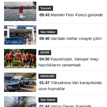
Tunceli
09:43
Mameki Fest 4'üncü gününde
Van Haber
09:40
Van'daki intihar cinayet çıktı!
SPOR
04:50
Kayserispor, Vanspor maçı
hazırlıklarını tamamladı
HAKKARİ
01:47
Yüksekova-Van karayolunda
uzun kuyruklar
Van Haber
01:44
Van'ın Gevaş ilçesinde