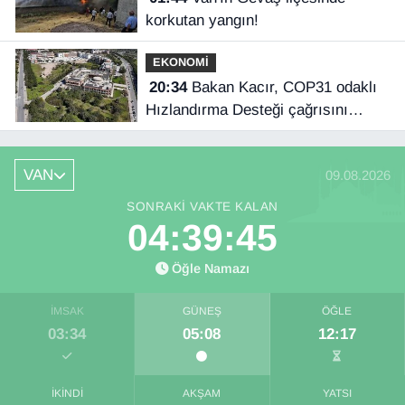
korkutan yangın!
EKONOMİ
20:34
Bakan Kacır, COP31 odaklı
Hızlandırma Desteği çağrısını
açıkladı
VAN
09.08.2026
SONRAKI VAKTE KALAN
04:39:45
Öğle Namazı
İMSAK
GÜNEŞ
ÖĞLE
03:34
05:08
12:17
İKINDI
AKŞAM
YATSI