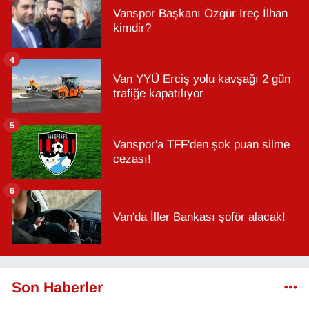
Vanspor Başkanı Özgür İreç İlhan
kimdir?
4
Van YYÜ Erciş yolu kavşağı 2 gün
trafiğe kapatılıyor
5
Vanspor'a TFF'den şok puan silme
cezası!
6
Van'da İller Bankası şoför alacak!
Son Haberler