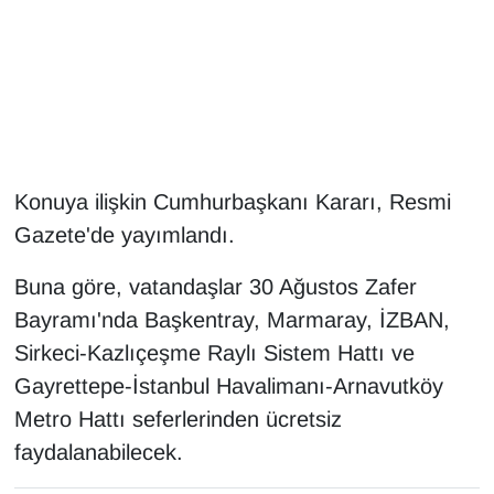
Gündem
Haber
HABERDE İNSAN
Konuya ilişkin Cumhurbaşkanı Kararı, Resmi
İngilizce
Gazete'de yayımlandı.
Kadın
Buna göre, vatandaşlar 30 Ağustos Zafer
Bayramı'nda Başkentray, Marmaray, İZBAN,
Kamu Alımları
Sirkeci-Kazlıçeşme Raylı Sistem Hattı ve
Gayrettepe-İstanbul Havalimanı-Arnavutköy
Kim Kimdir?
Metro Hattı seferlerinden ücretsiz
Kültür & Sanat
faydalanabilecek.