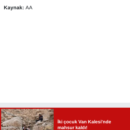
KURDÎ
Kaynak:
AA
MAGAZİN
MEDYA
ONE EKONOMİ
POLİTİKA
Resmi İlanlar
RÖPORTAJ
SAĞLIK
Seri İlan
İki çocuk Van Kalesi'nde
mahsur kaldı!