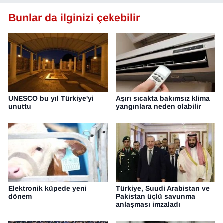
YEREL
Bunlar da ilginizi çekebilir
UNESCO bu yıl Türkiye'yi
Aşırı sıcakta bakımsız klima
unuttu
yangınlara neden olabilir
Elektronik küpede yeni
Türkiye, Suudi Arabistan ve
dönem
Pakistan üçlü savunma
anlaşması imzaladı