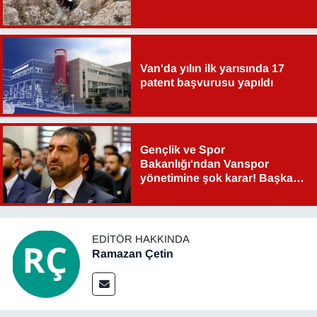
Sinema - TV
SİYASET
Van'da yılın ilk yarısında 17
patent başvurusu yapıldı
SPOR
TEBRİK
Gençlik ve Spor
TEKNOLOJİ
Bakanlığı'ndan Vanspor
yönetimine şok karar! Başkan
Turizm
Şahin Aslan görevden alındı!
VAN'DA SPOR
EDITÖR HAKKINDA
Ramazan Çetin
Vasıta
YAŞAM