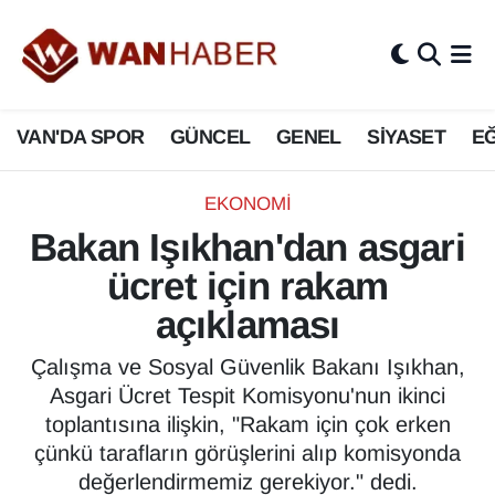
3.SAYFA
Van Nöbetçi Eczaneler
VAN'DA SPOR
GÜNCEL
GENEL
SİYASET
EĞ
ASAYİŞ
Van Hava Durumu
BİLİM VE TEKNOLOJİ
Van Namaz Vakitleri
EKONOMİ
Bakan Işıkhan'dan asgari
Biyografi
Van Trafik Yoğunluk Haritası
ücret için rakam
Bölge Haberleri
Süper Lig Puan Durumu ve Fikstür
açıklaması
ÇEVRE
Tüm Manşetler
Çalışma ve Sosyal Güvenlik Bakanı Işıkhan,
Asgari Ücret Tespit Komisyonu'nun ikinci
Deprem
Son Dakika Haberleri
toplantısına ilişkin, "Rakam için çok erken
çünkü tarafların görüşlerini alıp komisyonda
Dernekler, Odalar
Haber Arşivi
değerlendirmemiz gerekiyor." dedi.