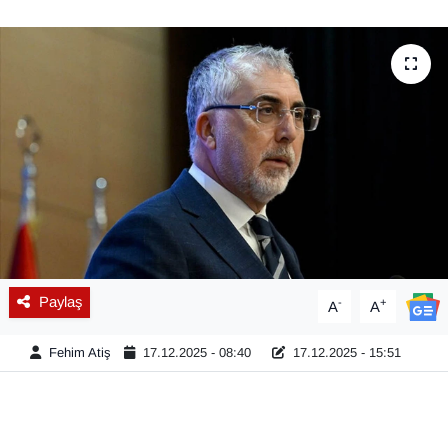
Diğer
DÜNYA
EĞİTİM
EKONOMİ
Eleman
Emlak
Paylaş
-
+
A
A
En çok konuşulanlar
Fehim Atiş
17.12.2025 - 08:40
17.12.2025 - 15:51
GENEL
Güncel