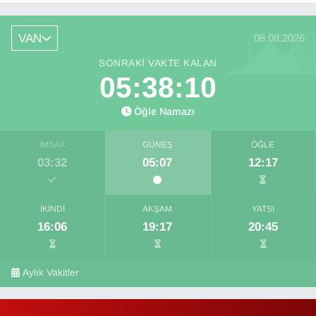
VAN
08.08.2026
SONRAKI VAKTE KALAN
05:38:10
Öğle Namazı
İMSAK
GÜNEŞ
ÖĞLE
03:32
05:07
12:17
İKINDI
AKŞAM
YATSI
16:06
19:17
20:45
Aylık Vakitler