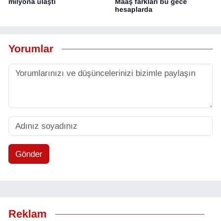
milyona ulaştı
Maaş farkları bu gece
hesaplarda
Yorumlar
Gönder
Reklam