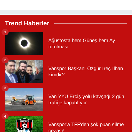
Trend Haberler
1
Ağustosta hem Güneş hem Ay
tutulması
2
Vanspor Başkanı Özgür İreç İlhan
kimdir?
3
Van YYÜ Erciş yolu kavşağı 2 gün
trafiğe kapatılıyor
4
Vanspor'a TFF'den şok puan silme
cezası!