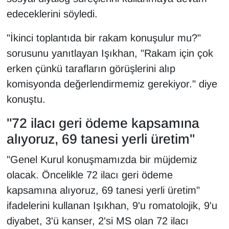
KURDÎ
edeceklerini söyledi.
MAGAZİN
"İkinci toplantıda bir rakam konuşulur mu?"
sorusunu yanıtlayan Işıkhan, "Rakam için çok
MEDYA
erken çünkü tarafların görüşlerini alıp
ONE EKONOMİ
komisyonda değerlendirmemiz gerekiyor." diye
konuştu.
POLİTİKA
"72 ilacı geri ödeme kapsamına
Resmi İlanlar
alıyoruz, 69 tanesi yerli üretim"
"Genel Kurul konuşmamızda bir müjdemiz
RÖPORTAJ
olacak. Öncelikle 72 ilacı geri ödeme
SAĞLIK
kapsamına alıyoruz, 69 tanesi yerli üretim"
ifadelerini kullanan Işıkhan, 9'u romatolojik, 9'u
Seri İlan
diyabet, 3'ü kanser, 2'si MS olan 72 ilacı