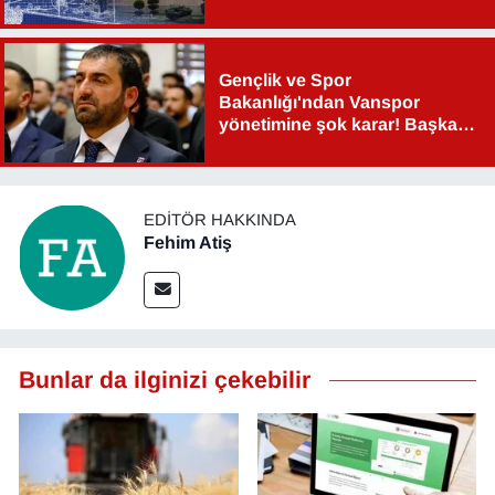
Gençlik ve Spor
Bakanlığı'ndan Vanspor
yönetimine şok karar! Başkan
Şahin Aslan görevden alındı!
EDITÖR HAKKINDA
Fehim Atiş
Bunlar da ilginizi çekebilir