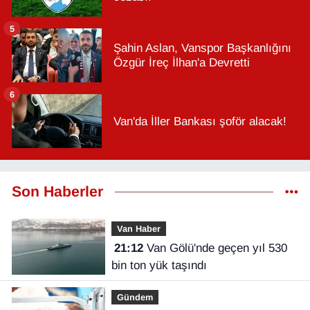
5
Şahin Aslan, Vanspor Başkanlığını
Özgür İreç İlhan'a Devretti
6
Van'da İller Bankası şoför alacak!
Son Haberler
Van Haber
21:12
Van Gölü'nde geçen yıl 530
bin ton yük taşındı
Gündem