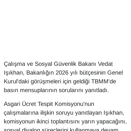
Gündem
Haber
HABERDE İNSAN
İngilizce
Çalışma ve Sosyal Güvenlik Bakanı Vedat
Işıkhan, Bakanlığın 2026 yılı bütçesinin Genel
Kadın
Kurul'daki görüşmeleri için geldiği TBMM'de
Kamu Alımları
basın mensuplarının sorularını yanıtladı.
Kim Kimdir?
Asgari Ücret Tespit Komisyonu'nun
çalışmalarına ilişkin soruyu yanıtlayan Işıkhan,
Kültür & Sanat
komisyonun ikinci toplantısını yarın yapacağını,
sosyal diyalog süreçlerini kullanmaya devam