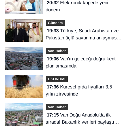
20:32
Elektronik küpede yeni
dönem
Gündem
19:33
Türkiye, Suudi Arabistan ve
Pakistan üçlü savunma anlaşması
imzaladı
Van Haber
19:06
Van'ın geleceği doğru kent
planlamasında
EKONOMİ
17:36
Küresel gıda fiyatları 3,5
yılın zirvesinde
Van Haber
17:15
Van Doğu Anadolu'da ilk
sırada! Bakanlık verileri paylaştı…