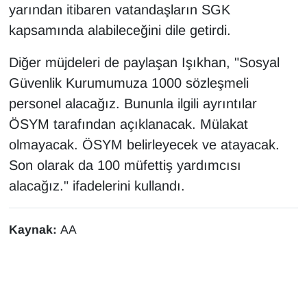
yarından itibaren vatandaşların SGK
Sinema - TV
kapsamında alabileceğini dile getirdi.
SİYASET
Diğer müjdeleri de paylaşan Işıkhan, "Sosyal
Güvenlik Kurumumuza 1000 sözleşmeli
SPOR
personel alacağız. Bununla ilgili ayrıntılar
TEBRİK
ÖSYM tarafından açıklanacak. Mülakat
olmayacak. ÖSYM belirleyecek ve atayacak.
TEKNOLOJİ
Son olarak da 100 müfettiş yardımcısı
alacağız." ifadelerini kullandı.
Turizm
VAN'DA SPOR
Kaynak:
AA
Vasıta
YAŞAM