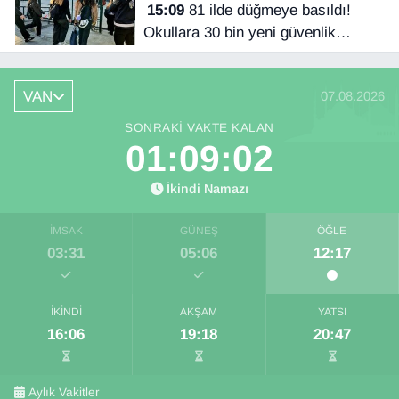
15:09
81 ilde düğmeye basıldı!
Okullara 30 bin yeni güvenlik
görevlisi
VAN
07.08.2026
SONRAKI VAKTE KALAN
01:09:02
İkindi Namazı
İMSAK
GÜNEŞ
ÖĞLE
03:31
05:06
12:17
İKINDI
AKŞAM
YATSI
16:06
19:18
20:47
Aylık Vakitler