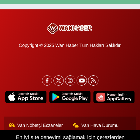
Copyright © 2025 Wan Haber Tüm Hakları Saklıdır.
Van Nöbetçi Eczaneler
Van Hava Durumu
En iyi site deneyimi sağlamak için çerezlerden
Van Namaz Vakitleri
Van Trafik Yoğunluk