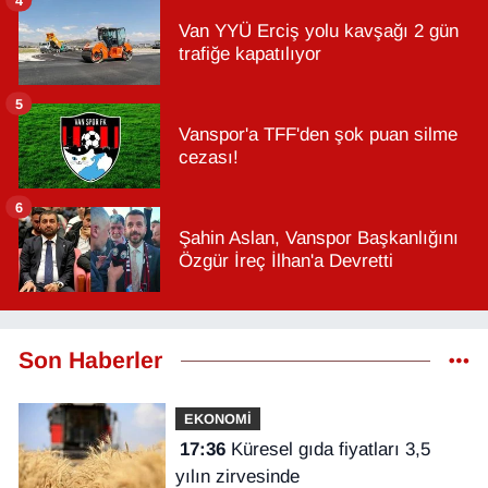
Van YYÜ Erciş yolu kavşağı 2 gün
trafiğe kapatılıyor
5
Vanspor'a TFF'den şok puan silme
cezası!
6
Şahin Aslan, Vanspor Başkanlığını
Özgür İreç İlhan'a Devretti
Son Haberler
EKONOMİ
17:36
Küresel gıda fiyatları 3,5
yılın zirvesinde