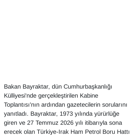
Gündem
Haber
HABERDE İNSAN
İngilizce
Kadın
Bakan Bayraktar, dün Cumhurbaşkanlığı
Kamu Alımları
Külliyesi'nde gerçekleştirilen Kabine
Toplantısı'nın ardından gazetecilerin sorularını
Kim Kimdir?
yanıtladı. Bayraktar, 1973 yılında yürürlüğe
Kültür & Sanat
giren ve 27 Temmuz 2026 yılı itibarıyla sona
erecek olan Türkiye-Irak Ham Petrol Boru Hattı