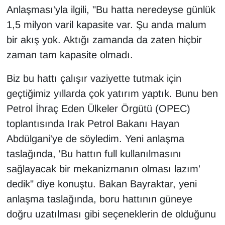
KURDÎ
Anlaşması'yla ilgili, "Bu hatta neredeyse günlük
1,5 milyon varil kapasite var. Şu anda malum
MAGAZİN
bir akış yok. Aktığı zamanda da zaten hiçbir
zaman tam kapasite olmadı.
MEDYA
Biz bu hattı çalışır vaziyette tutmak için
ONE EKONOMİ
geçtiğimiz yıllarda çok yatırım yaptık. Bunu ben
POLİTİKA
Petrol İhraç Eden Ülkeler Örgütü (OPEC)
toplantısında Irak Petrol Bakanı Hayan
Resmi İlanlar
Abdülgani'ye de söyledim. Yeni anlaşma
taslağında, 'Bu hattın full kullanılmasını
RÖPORTAJ
sağlayacak bir mekanizmanın olması lazım'
SAĞLIK
dedik" diye konuştu. Bakan Bayraktar, yeni
anlaşma taslağında, boru hattının güneye
Seri İlan
doğru uzatılması gibi seçeneklerin de olduğunu