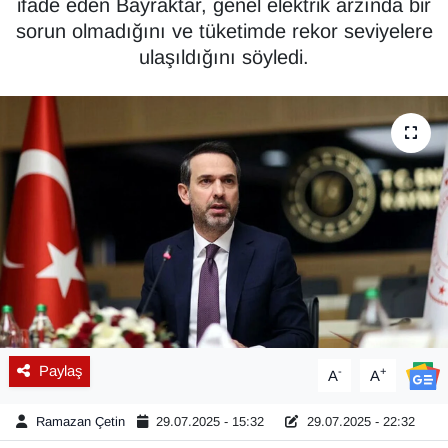
ifade eden Bayraktar, genel elektrik arzında bir
sorun olmadığını ve tüketimde rekor seviyelere
Diğer
ulaşıldığını söyledi.
DÜNYA
EĞİTİM
EKONOMİ
Eleman
Emlak
En çok konuşulanlar
Paylaş
-
+
A
A
GENEL
Ramazan Çetin
29.07.2025 - 15:32
29.07.2025 - 22:32
Güncel