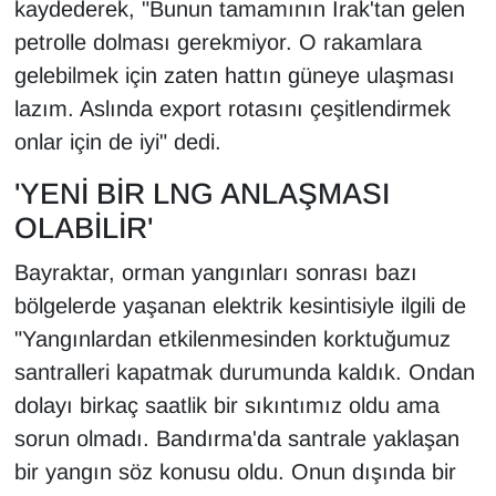
kaydederek, "Bunun tamamının Irak'tan gelen
Sinema - TV
petrolle dolması gerekmiyor. O rakamlara
gelebilmek için zaten hattın güneye ulaşması
SİYASET
lazım. Aslında export rotasını çeşitlendirmek
SPOR
onlar için de iyi" dedi.
'YENİ BİR LNG ANLAŞMASI
TEBRİK
OLABİLİR'
TEKNOLOJİ
Bayraktar, orman yangınları sonrası bazı
Turizm
bölgelerde yaşanan elektrik kesintisiyle ilgili de
"Yangınlardan etkilenmesinden korktuğumuz
VAN'DA SPOR
santralleri kapatmak durumunda kaldık. Ondan
dolayı birkaç saatlik bir sıkıntımız oldu ama
Vasıta
sorun olmadı. Bandırma'da santrale yaklaşan
bir yangın söz konusu oldu. Onun dışında bir
YAŞAM