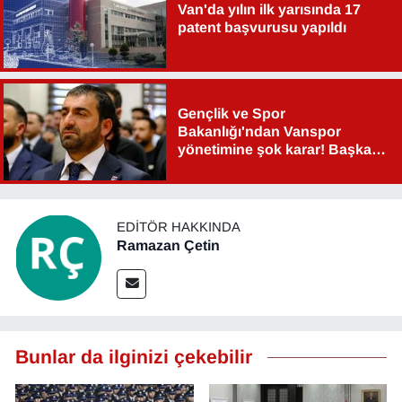
Van'da yılın ilk yarısında 17
patent başvurusu yapıldı
Gençlik ve Spor
Bakanlığı'ndan Vanspor
yönetimine şok karar! Başkan
Şahin Aslan görevden alındı!
EDITÖR HAKKINDA
Ramazan Çetin
Bunlar da ilginizi çekebilir