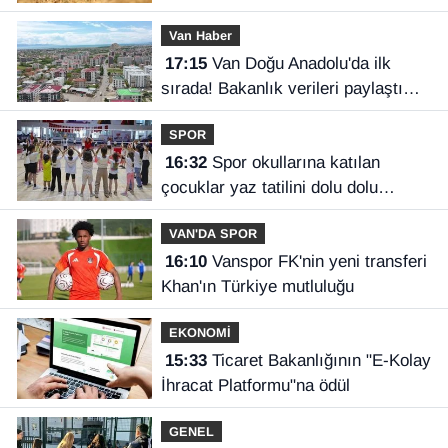
Van Haber
17:15
Van Doğu Anadolu'da ilk
sırada! Bakanlık verileri paylaştı…
SPOR
16:32
Spor okullarına katılan
çocuklar yaz tatilini dolu dolu
geçiriyor
VAN'DA SPOR
16:10
Vanspor FK'nin yeni transferi
Khan'ın Türkiye mutluluğu
EKONOMİ
15:33
Ticaret Bakanlığının "E-Kolay
İhracat Platformu"na ödül
GENEL