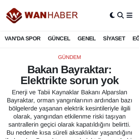
3.SAYFA
Van Nöbetçi Eczaneler
VAN'DA SPOR
GÜNCEL
GENEL
SİYASET
EĞ
ASAYİŞ
Van Hava Durumu
BİLİM VE TEKNOLOJİ
Van Namaz Vakitleri
GÜNDEM
Bakan Bayraktar:
Biyografi
Van Trafik Yoğunluk Haritası
Elektrikte sorun yok
Bölge Haberleri
Süper Lig Puan Durumu ve Fikstür
Enerji ve Tabii Kaynaklar Bakanı Alparslan
Bayraktar, orman yangınlarının ardından bazı
ÇEVRE
Tüm Manşetler
bölgelerde yaşanan elektrik kesintileriyle ilgili
olarak, yangından etkilenme riski taşıyan
Deprem
Son Dakika Haberleri
santrallerin geçici olarak kapatıldığını belirtti.
Bu nedenle kısa süreli aksaklıklar yaşandığını
Dernekler, Odalar
Haber Arşivi