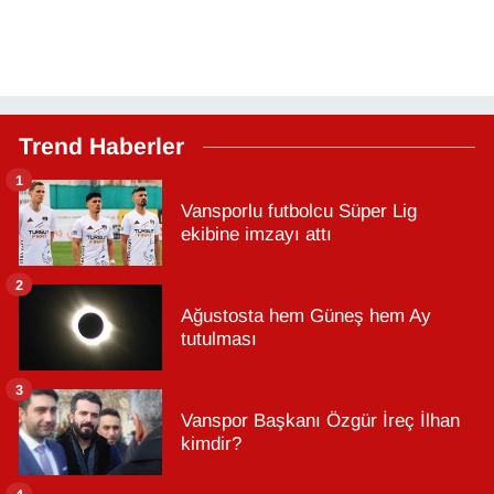
Trend Haberler
1
Vansporlu futbolcu Süper Lig
ekibine imzayı attı
2
Ağustosta hem Güneş hem Ay
tutulması
3
Vanspor Başkanı Özgür İreç İlhan
kimdir?
4