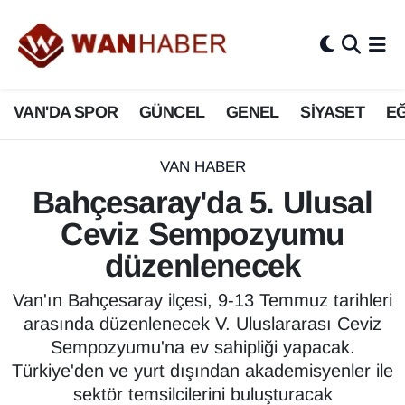
3.SAYFA
Van Nöbetçi Eczaneler
VAN'DA SPOR
GÜNCEL
GENEL
SİYASET
EĞ
ASAYİŞ
Van Hava Durumu
BİLİM VE TEKNOLOJİ
Van Namaz Vakitleri
VAN HABER
Bahçesaray'da 5. Ulusal
Biyografi
Van Trafik Yoğunluk Haritası
Ceviz Sempozyumu
Bölge Haberleri
Süper Lig Puan Durumu ve Fikstür
düzenlenecek
ÇEVRE
Tüm Manşetler
Van'ın Bahçesaray ilçesi, 9-13 Temmuz tarihleri
arasında düzenlenecek V. Uluslararası Ceviz
Deprem
Son Dakika Haberleri
Sempozyumu'na ev sahipliği yapacak.
Türkiye'den ve yurt dışından akademisyenler ile
Dernekler, Odalar
Haber Arşivi
sektör temsilcilerini buluşturacak