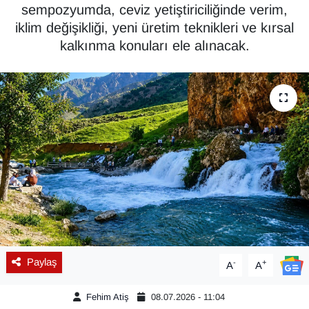
sempozyumda, ceviz yetiştiriciliğinde verim,
Diğer
iklim değişikliği, yeni üretim teknikleri ve kırsal
kalkınma konuları ele alınacak.
DÜNYA
EĞİTİM
EKONOMİ
Eleman
Emlak
En çok konuşulanlar
Paylaş
-
+
A
A
GENEL
Fehim Atiş
08.07.2026 - 11:04
Güncel