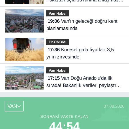
imzaladı
Van Haber
19:06
Van'ın geleceği doğru kent
planlamasında
EKONOMİ
17:36
Küresel gıda fiyatları 3,5
yılın zirvesinde
Van Haber
17:15
Van Doğu Anadolu'da ilk
sırada! Bakanlık verileri paylaştı…
VAN
07.08.2026
SONRAKI VAKTE KALAN
44:53