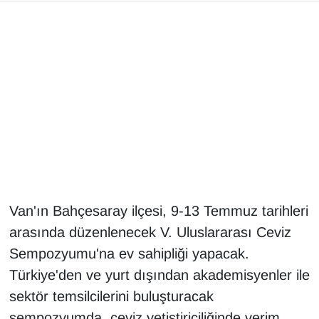
Gündem
Haber
HABERDE İNSAN
İngilizce
Kadın
Van'ın Bahçesaray ilçesi, 9-13 Temmuz tarihleri
Kamu Alımları
arasında düzenlenecek V. Uluslararası Ceviz
Kim Kimdir?
Sempozyumu'na ev sahipliği yapacak.
Türkiye'den ve yurt dışından akademisyenler ile
Kültür & Sanat
sektör temsilcilerini buluşturacak
sempozyumda, ceviz yetiştiriciliğinde verim,