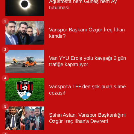
Ağustosta hem Güneş hem Ay
tutulması
2
Vanspor Başkanı Özgür İreç İlhan
kimdir?
3
Van YYÜ Erciş yolu kavşağı 2 gün
trafiğe kapatılıyor
4
Vanspor'a TFF'den şok puan silme
cezası!
5
Şahin Aslan, Vanspor Başkanlığını
Özgür İreç İlhan'a Devretti