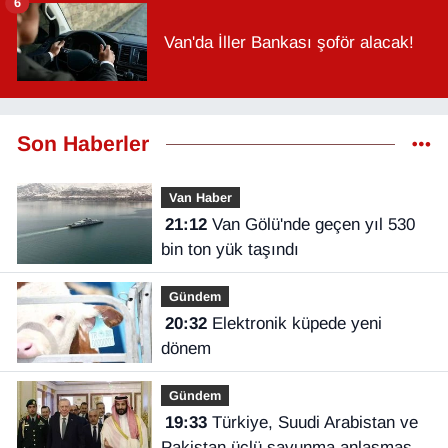
6
Van'da İller Bankası şoför alacak!
Son Haberler
Van Haber
21:12
Van Gölü'nde geçen yıl 530
bin ton yük taşındı
Gündem
20:32
Elektronik küpede yeni
dönem
Gündem
19:33
Türkiye, Suudi Arabistan ve
Pakistan üçlü savunma anlaşması