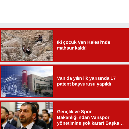
İki çocuk Van Kalesi'nde
mahsur kaldı!
Van'da yılın ilk yarısında 17
patent başvurusu yapıldı
Gençlik ve Spor
Bakanlığı'ndan Vanspor
yönetimine şok karar! Başkan
Şahin Aslan görevden alındı!