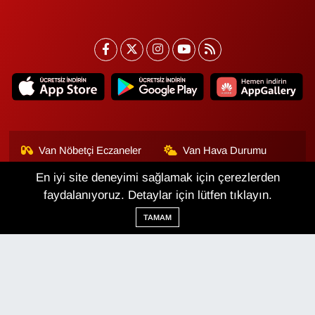
Van Nöbetçi Eczaneler
Van Hava Durumu
En iyi site deneyimi sağlamak için çerezlerden
Van Namaz Vakitleri
Van Trafik Yoğunluk
Haritası
faydalanıyoruz. Detaylar için lütfen tıklayın.
TAMAM
Puan Durumu ve Fikstür
Tüm Manşetler
Son Dakika Haberleri
Haber Arşivi
Van Haber
Çerez Politikası
Gizlilik Politikası