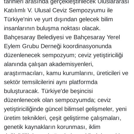
tarihleri arasında gerçekleştirilecek Uluslararası
Sinema - TV
Katılımlı V. Ulusal Ceviz Sempozyumu ile
Türkiye'nin ve yurt dışından gelecek bilim
SİYASET
insanlarının buluşma noktası olacak.
SPOR
Bahçesaray Belediyesi ve Bahçesaray Yerel
Eylem Grubu Derneği koordinasyonunda
TEBRİK
düzenlenecek sempozyum; ceviz yetiştiriciliği
alanında çalışan akademisyenleri,
TEKNOLOJİ
araştırmacıları, kamu kurumlarını, üreticileri ve
Turizm
sektör temsilcilerini aynı platformda
buluşturacak. Türkiye'de beşincisi
VAN'DA SPOR
düzenlenecek olan sempozyumda; ceviz
yetiştiriciliğinde güncel bilimsel gelişmeler, yeni
Vasıta
üretim teknikleri, çeşit geliştirme çalışmaları,
genetik kaynakların korunması, iklim
YAŞAM