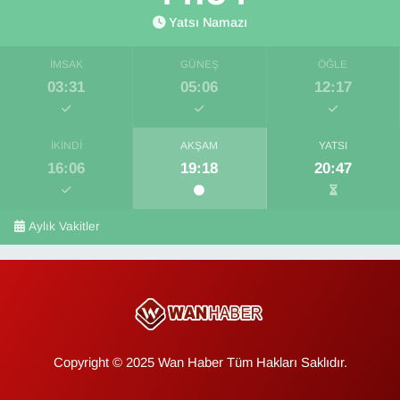
Yatsı Namazı
İMSAK
GÜNEŞ
ÖĞLE
03:31
05:06
12:17
İKINDI
AKŞAM
YATSI
16:06
19:18
20:47
Aylık Vakitler
Copyright © 2025 Wan Haber Tüm Hakları Saklıdır.