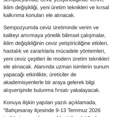
KURDÎ
iklim değişikliği, yeni üretim teknikleri ve kırsal
kalkınma konuları ele alınacak.
MAGAZİN
Sempozyumda ceviz üretiminde verim ve
MEDYA
kaliteyi artırmaya yönelik bilimsel çalışmalar,
ONE EKONOMİ
iklim değişikliğinin ceviz yetiştiriciliğine etkileri,
hastalık ve zararlılarla mücadele yöntemleri,
POLİTİKA
yeni ceviz çeşitleri ile modern üretim teknikleri
ele alınacak. Alanında uzman isimlerin sunum
Resmi İlanlar
yapacağı etkinlikte, üreticiler de
RÖPORTAJ
akademisyenlerle bir araya gelerek bilgi
alışverişinde bulunma fırsatı yakalayacak.
SAĞLIK
Konuya ilişkin yapılan yazılı açıklamada,
Seri İlan
"Bahçesaray ilçesinde 9-13 Temmuz 2026