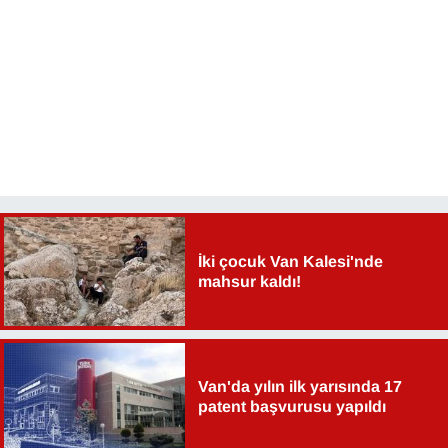
Sinema - TV
SİYASET
SPOR
TEBRİK
TEKNOLOJİ
İki çocuk Van Kalesi'nde
Turizm
mahsur kaldı!
VAN'DA SPOR
Vasıta
Van'da yılın ilk yarısında 17
patent başvurusu yapıldı
YAŞAM