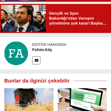
YEREL
Gençlik ve Spor
Bakanlığı'ndan Vanspor
yönetimine şok karar! Başkan
Şahin Aslan görevden alındı!
EDITÖR HAKKINDA
Fehim Atiş
Bunlar da ilginizi çekebilir