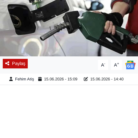
Diğer
DÜNYA
EĞİTİM
EKONOMİ
Paylaş
-
+
A
A
Eleman
Fehim Atiş
15.06.2026 - 15:09
15.06.2026 - 14:40
Emlak
En çok konuşulanlar
GENEL
Güncel