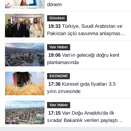
dönem
Gündem
19:33
Türkiye, Suudi Arabistan ve
Pakistan üçlü savunma anlaşması
imzaladı
Van Haber
19:06
Van'ın geleceği doğru kent
planlamasında
EKONOMİ
17:36
Küresel gıda fiyatları 3,5
yılın zirvesinde
Van Haber
17:15
Van Doğu Anadolu'da ilk
sırada! Bakanlık verileri paylaştı…