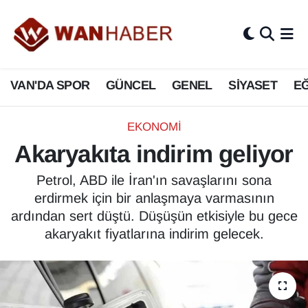
3.SAYFA
Van Nöbetçi Eczaneler
VAN'DA SPOR
GÜNCEL
GENEL
SİYASET
EĞ
ASAYİŞ
Van Hava Durumu
BİLİM VE TEKNOLOJİ
Van Namaz Vakitleri
EKONOMİ
Akaryakıta indirim geliyor
Biyografi
Van Trafik Yoğunluk Haritası
Petrol, ABD ile İran'ın savaşlarını sona
Bölge Haberleri
Süper Lig Puan Durumu ve Fikstür
erdirmek için bir anlaşmaya varmasının
ardından sert düştü. Düşüşün etkisiyle bu gece
ÇEVRE
Tüm Manşetler
akaryakıt fiyatlarına indirim gelecek.
Deprem
Son Dakika Haberleri
Dernekler, Odalar
Haber Arşivi