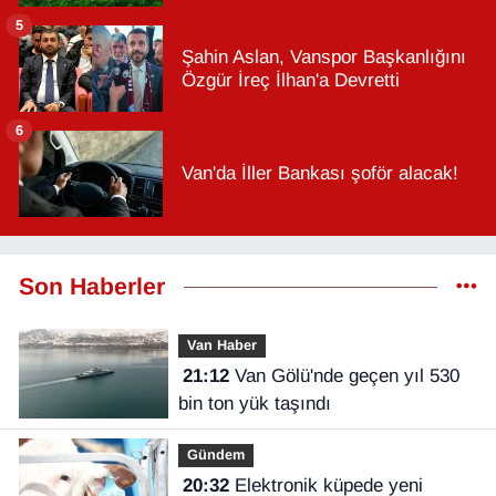
5
Şahin Aslan, Vanspor Başkanlığını
Özgür İreç İlhan'a Devretti
6
Van'da İller Bankası şoför alacak!
Son Haberler
Van Haber
21:12
Van Gölü'nde geçen yıl 530
bin ton yük taşındı
Gündem
20:32
Elektronik küpede yeni