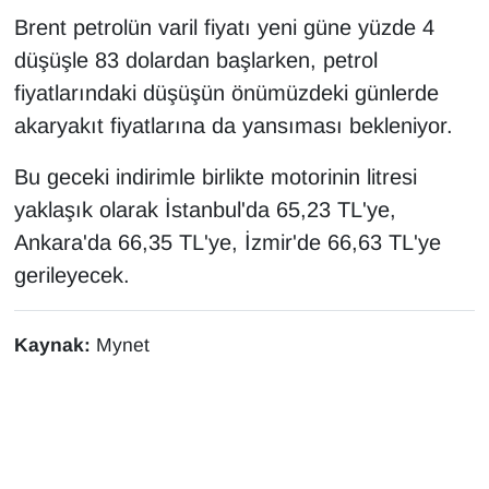
KURDÎ
Brent petrolün varil fiyatı yeni güne yüzde 4
düşüşle 83 dolardan başlarken, petrol
MAGAZİN
fiyatlarındaki düşüşün önümüzdeki günlerde
MEDYA
akaryakıt fiyatlarına da yansıması bekleniyor.
ONE EKONOMİ
Bu geceki indirimle birlikte motorinin litresi
yaklaşık olarak İstanbul'da 65,23 TL'ye,
POLİTİKA
Ankara'da 66,35 TL'ye, İzmir'de 66,63 TL'ye
gerileyecek.
Resmi İlanlar
RÖPORTAJ
Kaynak:
Mynet
SAĞLIK
Seri İlan