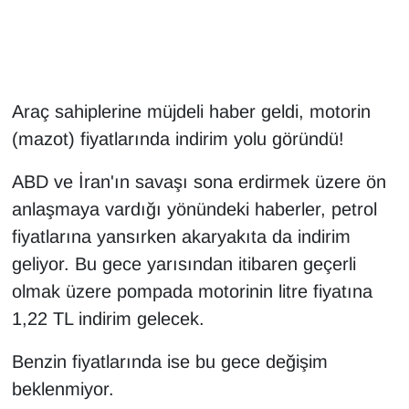
Gündem
Haber
Araç sahiplerine müjdeli haber geldi, motorin
HABERDE İNSAN
(mazot) fiyatlarında indirim yolu göründü!
ABD ve İran'ın savaşı sona erdirmek üzere ön
İngilizce
anlaşmaya vardığı yönündeki haberler, petrol
Kadın
fiyatlarına yansırken akaryakıta da indirim
geliyor. Bu gece yarısından itibaren geçerli
Kamu Alımları
olmak üzere pompada motorinin litre fiyatına
1,22 TL indirim gelecek.
Kim Kimdir?
Benzin fiyatlarında ise bu gece değişim
Kültür & Sanat
beklenmiyor.