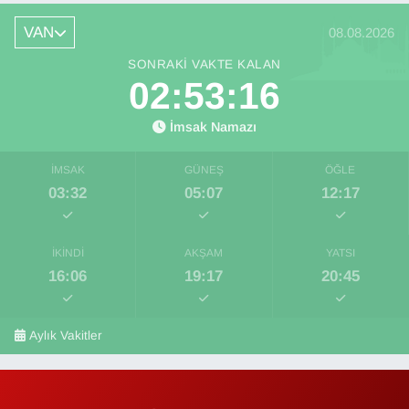
VAN
08.08.2026
SONRAKI VAKTE KALAN
02:53:16
İmsak Namazı
İMSAK
GÜNEŞ
ÖĞLE
03:32
05:07
12:17
İKINDI
AKŞAM
YATSI
16:06
19:17
20:45
Aylık Vakitler