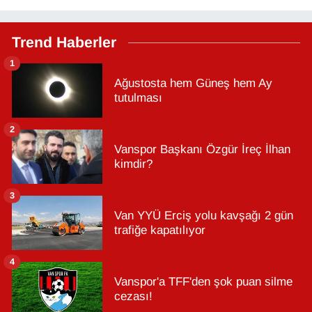
Trend Haberler
1
Ağustosta hem Güneş hem Ay
tutulması
2
Vanspor Başkanı Özgür İreç İlhan
kimdir?
3
Van YYÜ Erciş yolu kavşağı 2 gün
trafiğe kapatılıyor
4
Vanspor'a TFF'den şok puan silme
cezası!