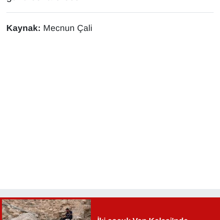
Sinema - TV
Kaynak:
Mecnun Çali
SİYASET
SPOR
TEBRİK
TEKNOLOJİ
Turizm
VAN'DA SPOR
Vasıta
YAŞAM