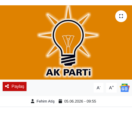
Diğer
DÜNYA
EĞİTİM
EKONOMİ
Eleman
Emlak
Paylaş
-
+
A
A
En çok konuşulanlar
Fehim Atiş
05.06.2026 - 09:55
GENEL
Güncel