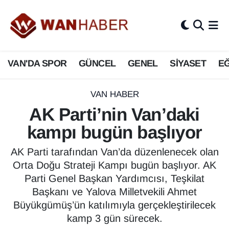
3.SAYFA
Van Nöbetçi Eczaneler
VAN'DA SPOR
GÜNCEL
GENEL
SİYASET
EĞ
ASAYİŞ
Van Hava Durumu
BİLİM VE TEKNOLOJİ
Van Namaz Vakitleri
VAN HABER
AK Parti’nin Van’daki
Biyografi
Van Trafik Yoğunluk Haritası
kampı bugün başlıyor
Bölge Haberleri
Süper Lig Puan Durumu ve Fikstür
AK Parti tarafından Van’da düzenlenecek olan
Orta Doğu Strateji Kampı bugün başlıyor. AK
ÇEVRE
Tüm Manşetler
Parti Genel Başkan Yardımcısı, Teşkilat
Başkanı ve Yalova Milletvekili Ahmet
Deprem
Son Dakika Haberleri
Büyükgümüş’ün katılımıyla gerçekleştirilecek
kamp 3 gün sürecek.
Dernekler, Odalar
Haber Arşivi