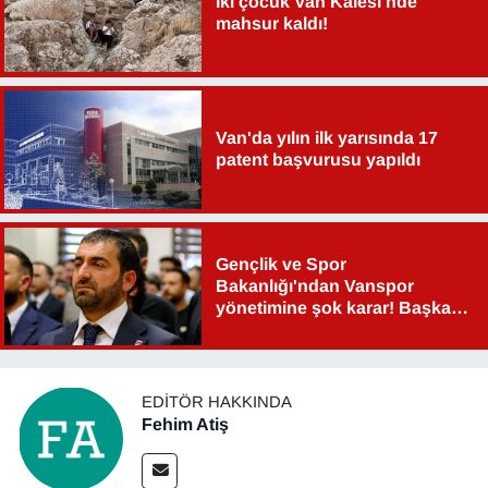
İki çocuk Van Kalesi'nde
mahsur kaldı!
YEREL
Van'da yılın ilk yarısında 17
patent başvurusu yapıldı
Gençlik ve Spor
Bakanlığı'ndan Vanspor
yönetimine şok karar! Başkan
Şahin Aslan görevden alındı!
EDITÖR HAKKINDA
Fehim Atiş