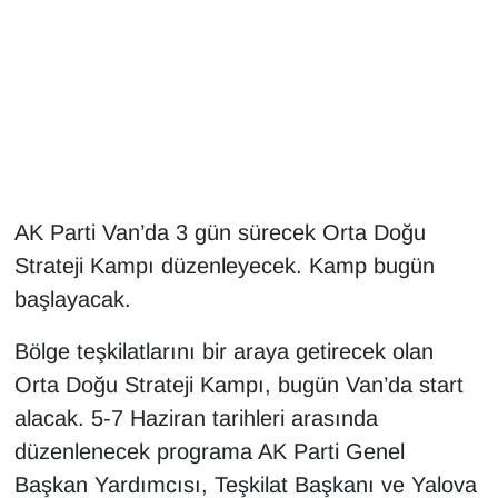
Gündem
Haber
HABERDE İNSAN
İngilizce
AK Parti Van’da 3 gün sürecek Orta Doğu
Strateji Kampı düzenleyecek. Kamp bugün
Kadın
başlayacak.
Kamu Alımları
Bölge teşkilatlarını bir araya getirecek olan
Orta Doğu Strateji Kampı, bugün Van’da start
Kim Kimdir?
alacak. 5-7 Haziran tarihleri arasında
Kültür & Sanat
düzenlenecek programa AK Parti Genel
Başkan Yardımcısı, Teşkilat Başkanı ve Yalova