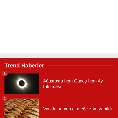
Trend Haberler
1
Ağustosta hem Güneş hem Ay
tutulması
2
Van’da somun ekmeğe zam yapıldı