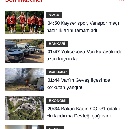
SPOR
04:50
Kayserispor, Vanspor maçı
hazırlıklarını tamamladı
HAKKARİ
01:47
Yüksekova-Van karayolunda
uzun kuyruklar
Van Haber
01:44
Van'ın Gevaş ilçesinde
korkutan yangın!
EKONOMİ
20:34
Bakan Kacır, COP31 odaklı
Hızlandırma Desteği çağrısını
açıkladı