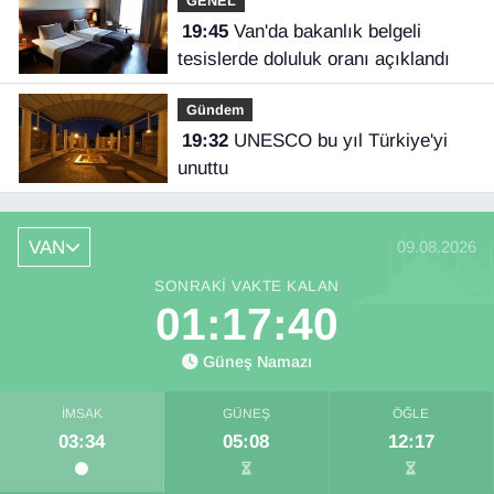
GENEL
19:45
Van'da bakanlık belgeli
tesislerde doluluk oranı açıklandı
Gündem
19:32
UNESCO bu yıl Türkiye'yi
unuttu
VAN
09.08.2026
SONRAKI VAKTE KALAN
01:17:40
Güneş Namazı
İMSAK
GÜNEŞ
ÖĞLE
03:34
05:08
12:17