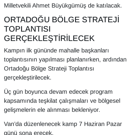
KURDÎ
Milletvekili Ahmet Büyükgümüş de katılacak.
MAGAZİN
ORTADOĞU BÖLGE STRATEJİ
TOPLANTISI
MEDYA
GERÇEKLEŞTİRİLECEK
ONE EKONOMİ
Kampın ilk gününde mahalle başkanları
toplantısının yapılması planlanırken, ardından
POLİTİKA
Ortadoğu Bölge Strateji Toplantısı
gerçekleştirilecek.
Resmi İlanlar
Üç gün boyunca devam edecek program
RÖPORTAJ
kapsamında teşkilat çalışmaları ve bölgesel
gelişmelerin ele alınması bekleniyor.
SAĞLIK
Van’da düzenlenecek kamp 7 Haziran Pazar
Seri İlan
günü sona erecek.