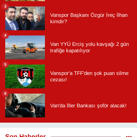
3
Vanspor Başkanı Özgür İreç İlhan
kimdir?
4
Van YYÜ Erciş yolu kavşağı 2 gün
trafiğe kapatılıyor
5
Vanspor'a TFF'den şok puan silme
cezası!
6
Van'da İller Bankası şoför alacak!
Son Haberler