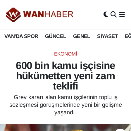
3.SAYFA
Van Nöbetçi Eczaneler
VAN'DA SPOR
GÜNCEL
GENEL
SİYASET
EĞ
ASAYİŞ
Van Hava Durumu
BİLİM VE TEKNOLOJİ
Van Namaz Vakitleri
EKONOMİ
600 bin kamu işçisine
Biyografi
Van Trafik Yoğunluk Haritası
hükümetten yeni zam
Bölge Haberleri
Süper Lig Puan Durumu ve Fikstür
teklifi
ÇEVRE
Tüm Manşetler
Grev kararı alan kamu işçilerinin toplu iş
sözleşmesi görüşmelerinde yeni bir gelişme
Deprem
Son Dakika Haberleri
yaşandı.
Dernekler, Odalar
Haber Arşivi