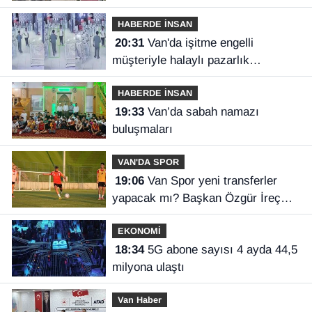
HABERDE İNSAN
20:31
Van'da işitme engelli
müşteriyle halaylı pazarlık
gülümsetti
HABERDE İNSAN
19:33
Van’da sabah namazı
buluşmaları
VAN'DA SPOR
19:06
Van Spor yeni transferler
yapacak mı? Başkan Özgür İreç
İlhan açıkladı
EKONOMİ
18:34
5G abone sayısı 4 ayda 44,5
milyona ulaştı
Van Haber