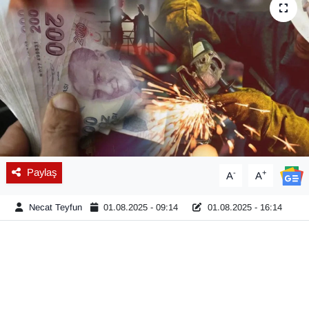
Diğer
DÜNYA
EĞİTİM
EKONOMİ
Eleman
Paylaş
-
+
A
A
Emlak
Necat Teyfun
01.08.2025 - 09:14
01.08.2025 - 16:14
En çok konuşulanlar
GENEL
Güncel