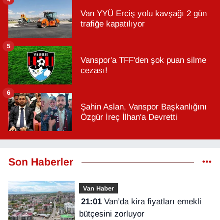
Van YYÜ Erciş yolu kavşağı 2 gün
trafiğe kapatılıyor
5
Vanspor'a TFF'den şok puan silme
cezası!
6
Şahin Aslan, Vanspor Başkanlığını
Özgür İreç İlhan'a Devretti
Son Haberler
Van Haber
21:01
Van’da kira fiyatları emekli
bütçesini zorluyor