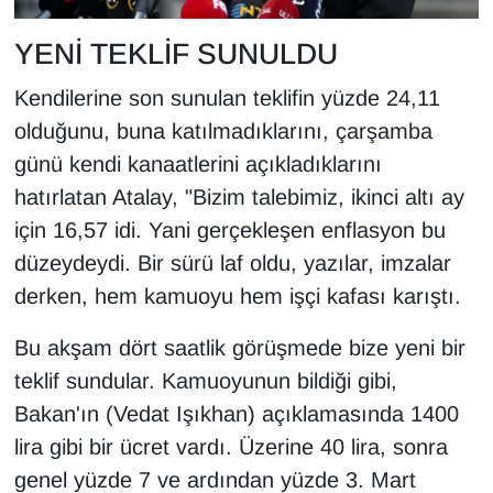
Sinema - TV
YENİ TEKLİF SUNULDU
SİYASET
Kendilerine son sunulan teklifin yüzde 24,11
olduğunu, buna katılmadıklarını, çarşamba
SPOR
günü kendi kanaatlerini açıkladıklarını
TEBRİK
hatırlatan Atalay, "Bizim talebimiz, ikinci altı ay
için 16,57 idi. Yani gerçekleşen enflasyon bu
TEKNOLOJİ
düzeydeydi. Bir sürü laf oldu, yazılar, imzalar
derken, hem kamuoyu hem işçi kafası karıştı.
Turizm
Bu akşam dört saatlik görüşmede bize yeni bir
VAN'DA SPOR
teklif sundular. Kamuoyunun bildiği gibi,
Bakan'ın (Vedat Işıkhan) açıklamasında 1400
Vasıta
lira gibi bir ücret vardı. Üzerine 40 lira, sonra
YAŞAM
genel yüzde 7 ve ardından yüzde 3. Mart