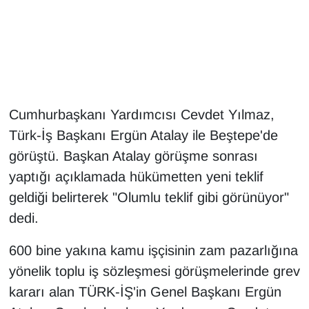
Gündem
Haber
HABERDE İNSAN
Cumhurbaşkanı Yardımcısı Cevdet Yılmaz,
Türk-İş Başkanı Ergün Atalay ile Beştepe'de
İngilizce
görüştü. Başkan Atalay görüşme sonrası
Kadın
yaptığı açıklamada hükümetten yeni teklif
geldiği belirterek "Olumlu teklif gibi görünüyor"
Kamu Alımları
dedi.
Kim Kimdir?
600 bine yakına kamu işçisinin zam pazarlığına
yönelik toplu iş sözleşmesi görüşmelerinde grev
Kültür & Sanat
kararı alan TÜRK-İŞ'in Genel Başkanı Ergün