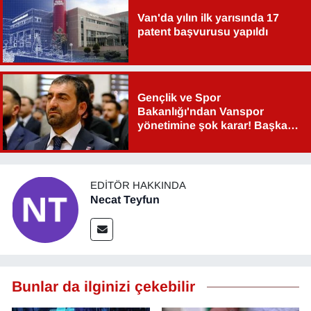
Van'da yılın ilk yarısında 17
patent başvurusu yapıldı
Gençlik ve Spor
Bakanlığı'ndan Vanspor
yönetimine şok karar! Başkan
Şahin Aslan görevden alındı!
EDITÖR HAKKINDA
Necat Teyfun
Bunlar da ilginizi çekebilir