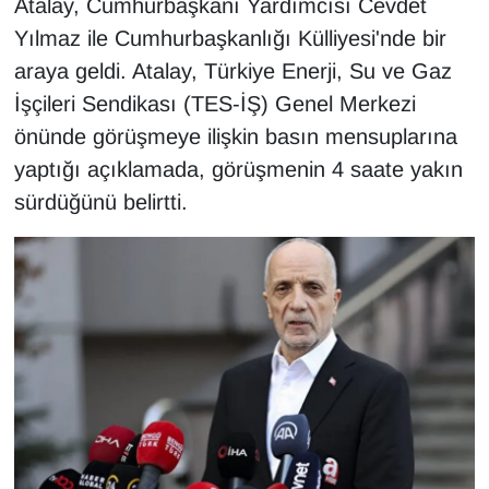
Atalay, Cumhurbaşkanı Yardımcısı Cevdet
KURDÎ
Yılmaz ile Cumhurbaşkanlığı Külliyesi'nde bir
MAGAZİN
araya geldi. Atalay, Türkiye Enerji, Su ve Gaz
İşçileri Sendikası (TES-İŞ) Genel Merkezi
MEDYA
önünde görüşmeye ilişkin basın mensuplarına
yaptığı açıklamada, görüşmenin 4 saate yakın
ONE EKONOMİ
sürdüğünü belirtti.
POLİTİKA
Resmi İlanlar
RÖPORTAJ
SAĞLIK
Seri İlan