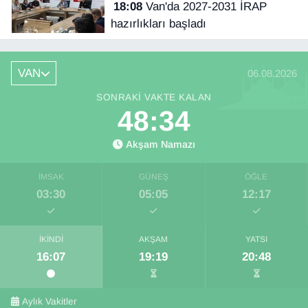
18:08
Van'da 2027-2031 İRAP
hazırlıkları başladı
VAN
06.08.2026
SONRAKI VAKTE KALAN
48:33
Akşam Namazı
İMSAK
GÜNEŞ
ÖĞLE
03:30
05:05
12:17
İKINDI
AKŞAM
YATSI
16:07
19:19
20:48
Aylık Vakitler