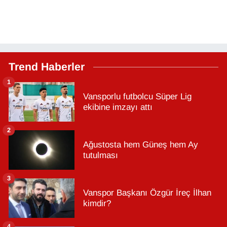
Trend Haberler
1
Vansporlu futbolcu Süper Lig
ekibine imzayı attı
2
Ağustosta hem Güneş hem Ay
tutulması
3
Vanspor Başkanı Özgür İreç İlhan
kimdir?
4