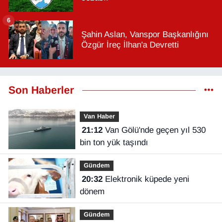
6
Şahin Aslan, Vanspor Başkanlığını
Özgür İreç İlhan'a Devretti
Son Haberler
Van Haber
21:12
Van Gölü'nde geçen yıl 530
bin ton yük taşındı
Gündem
20:32
Elektronik küpede yeni
dönem
Gündem