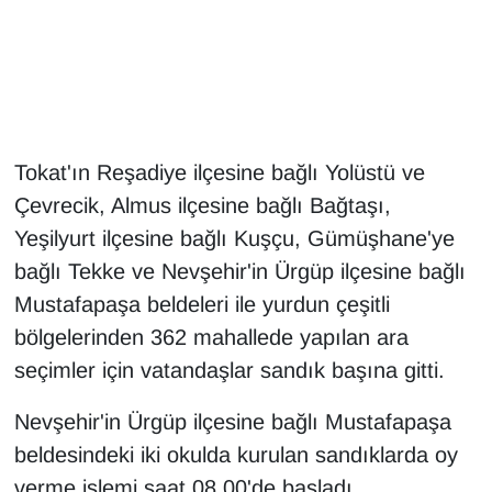
Gündem
Haber
HABERDE İNSAN
Tokat'ın Reşadiye ilçesine bağlı Yolüstü ve
Çevrecik, Almus ilçesine bağlı Bağtaşı,
İngilizce
Yeşilyurt ilçesine bağlı Kuşçu, Gümüşhane'ye
bağlı Tekke ve Nevşehir'in Ürgüp ilçesine bağlı
Kadın
Mustafapaşa beldeleri ile yurdun çeşitli
Kamu Alımları
bölgelerinden 362 mahallede yapılan ara
seçimler için vatandaşlar sandık başına gitti.
Kim Kimdir?
Nevşehir'in Ürgüp ilçesine bağlı Mustafapaşa
Kültür & Sanat
beldesindeki iki okulda kurulan sandıklarda oy
verme işlemi saat 08.00'de başladı.