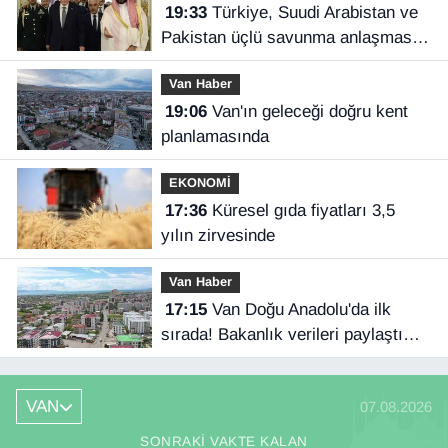
19:33
Türkiye, Suudi Arabistan ve
Pakistan üçlü savunma anlaşması
imzaladı
Van Haber
19:06
Van'ın geleceği doğru kent
planlamasında
EKONOMİ
17:36
Küresel gıda fiyatları 3,5
yılın zirvesinde
Van Haber
17:15
Van Doğu Anadolu'da ilk
sırada! Bakanlık verileri paylaştı…
VAN
07.08.2026
SONRAKI VAKTE KALAN