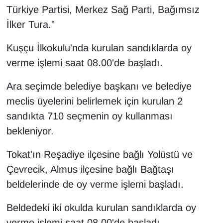
Sinema - TV
Türkiye Partisi, Merkez Sağ Parti, Bağımsız
İlker Tura.”
SİYASET
Kuşçu İlkokulu'nda kurulan sandıklarda oy
SPOR
verme işlemi saat 08.00'de başladı.
TEBRİK
Ara seçimde belediye başkanı ve belediye
meclis üyelerini belirlemek için kurulan 2
TEKNOLOJİ
sandıkta 710 seçmenin oy kullanması
bekleniyor.
Turizm
Tokat'ın Reşadiye ilçesine bağlı Yolüstü ve
VAN'DA SPOR
Çevrecik, Almus ilçesine bağlı Bağtaşı
beldelerinde de oy verme işlemi başladı.
Vasıta
Beldedeki iki okulda kurulan sandıklarda oy
YAŞAM
verme işlemi saat 08.00'de başladı.