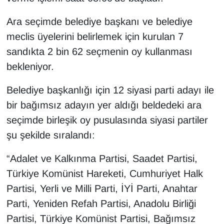
KURDÎ
Ara seçimde belediye başkanı ve belediye
MAGAZİN
meclis üyelerini belirlemek için kurulan 7
sandıkta 2 bin 62 seçmenin oy kullanması
MEDYA
bekleniyor.
ONE EKONOMİ
Belediye başkanlığı için 12 siyasi parti adayı ile
bir bağımsız adayın yer aldığı beldedeki ara
POLİTİKA
seçimde birleşik oy pusulasında siyasi partiler
Resmi İlanlar
şu şekilde sıralandı:
RÖPORTAJ
“Adalet ve Kalkınma Partisi, Saadet Partisi,
Türkiye Komünist Hareketi, Cumhuriyet Halk
SAĞLIK
Partisi, Yerli ve Milli Parti, İYİ Parti, Anahtar
Parti, Yeniden Refah Partisi, Anadolu Birliği
Seri İlan
Partisi, Türkiye Komünist Partisi, Bağımsız