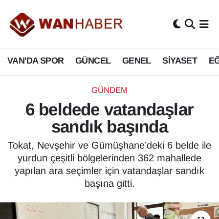
3.SAYFA
Van Nöbetçi Eczaneler
VAN'DA SPOR
GÜNCEL
GENEL
SİYASET
EĞ
ASAYİŞ
Van Hava Durumu
BİLİM VE TEKNOLOJİ
Van Namaz Vakitleri
GÜNDEM
6 beldede vatandaşlar
Biyografi
Van Trafik Yoğunluk Haritası
sandık başında
Bölge Haberleri
Süper Lig Puan Durumu ve Fikstür
Tokat, Nevşehir ve Gümüşhane’deki 6 belde ile
yurdun çeşitli bölgelerinden 362 mahallede
ÇEVRE
Tüm Manşetler
yapılan ara seçimler için vatandaşlar sandık
başına gitti.
Deprem
Son Dakika Haberleri
Dernekler, Odalar
Haber Arşivi