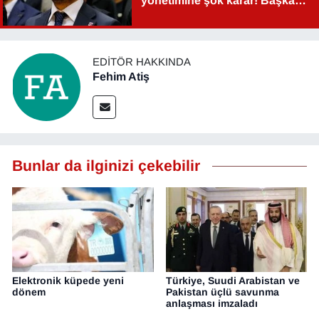
yönetimine şok karar! Başkan
Şahin Aslan görevden alındı!
EDITÖR HAKKINDA
Fehim Atiş
Bunlar da ilginizi çekebilir
Elektronik küpede yeni
Türkiye, Suudi Arabistan ve
dönem
Pakistan üçlü savunma
anlaşması imzaladı