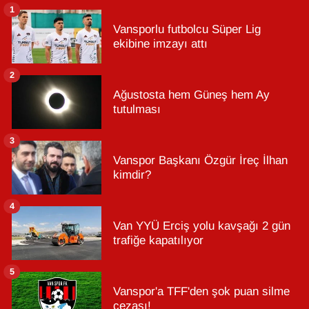
1
Vansporlu futbolcu Süper Lig
ekibine imzayı attı
2
Ağustosta hem Güneş hem Ay
tutulması
3
Vanspor Başkanı Özgür İreç İlhan
kimdir?
4
Van YYÜ Erciş yolu kavşağı 2 gün
trafiğe kapatılıyor
5
Vanspor'a TFF'den şok puan silme
cezası!