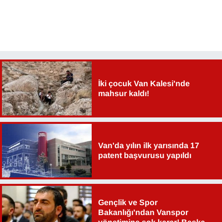
İki çocuk Van Kalesi'nde
mahsur kaldı!
Van'da yılın ilk yarısında 17
patent başvurusu yapıldı
Gençlik ve Spor
Bakanlığı'ndan Vanspor