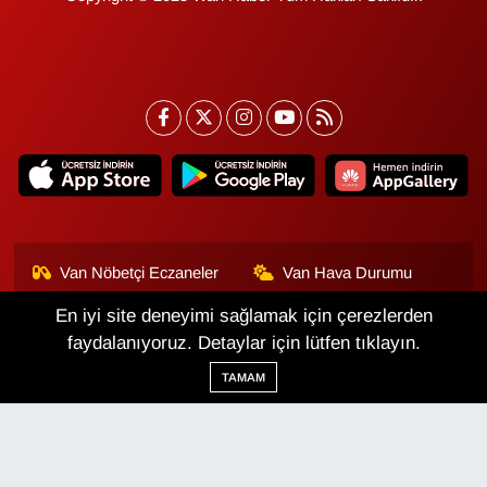
Van Nöbetçi Eczaneler
Van Hava Durumu
En iyi site deneyimi sağlamak için çerezlerden
Van Namaz Vakitleri
Van Trafik Yoğunluk
Haritası
faydalanıyoruz. Detaylar için lütfen tıklayın.
TAMAM
Puan Durumu ve Fikstür
Tüm Manşetler
Son Dakika Haberleri
Haber Arşivi