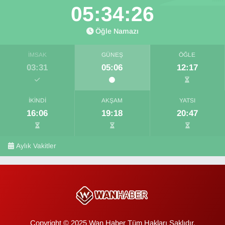
05:34:26
Öğle Namazı
İMSAK
GÜNEŞ
ÖĞLE
03:31
05:06
12:17
İKINDI
AKŞAM
YATSI
16:06
19:18
20:47
Aylık Vakitler
Copyright © 2025 Wan Haber Tüm Hakları Saklıdır.