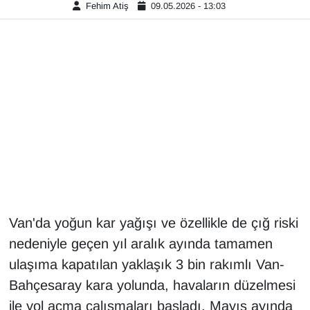
Fehim Atiş
09.05.2026 - 13:03
Gündem
Haber
HABERDE İNSAN
İngilizce
Kadın
Kamu Alımları
Van'da yoğun kar yağışı ve özellikle de çığ riski
nedeniyle geçen yıl aralık ayında tamamen
Kim Kimdir?
ulaşıma kapatılan yaklaşık 3 bin rakımlı Van-
Kültür & Sanat
Bahçesaray kara yolunda, havaların düzelmesi
ile yol açma çalışmaları başladı. Mayıs ayında