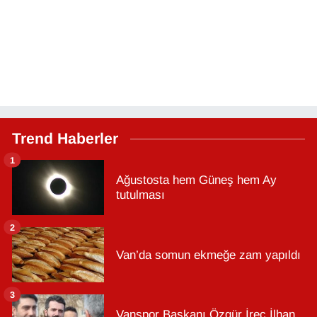
Trend Haberler
1
Ağustosta hem Güneş hem Ay
tutulması
2
Van’da somun ekmeğe zam yapıldı
3
Vanspor Başkanı Özgür İreç İlhan