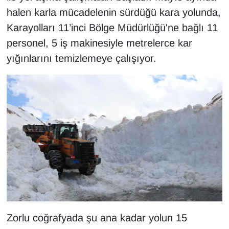
KURDÎ
halen karla mücadelenin sürdüğü kara yolunda,
Karayolları 11’inci Bölge Müdürlüğü'ne bağlı 11
MAGAZİN
personel, 5 iş makinesiyle metrelerce kar
MEDYA
yığınlarını temizlemeye çalışıyor.
ONE EKONOMİ
POLİTİKA
Resmi İlanlar
RÖPORTAJ
SAĞLIK
Seri İlan
Zorlu coğrafyada şu ana kadar yolun 15