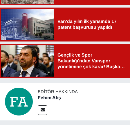
Van'da yılın ilk yarısında 17
patent başvurusu yapıldı
Gençlik ve Spor
Bakanlığı'ndan Vanspor
yönetimine şok karar! Başkan
Şahin Aslan görevden alındı!
EDITÖR HAKKINDA
Fehim Atiş