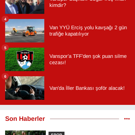
kimdir?
4
Van YYÜ Erciş yolu kavşağı 2 gün
trafiğe kapatılıyor
5
Vanspor'a TFF'den şok puan silme
cezası!
6
Van'da İller Bankası şoför alacak!
Son Haberler
SPOR