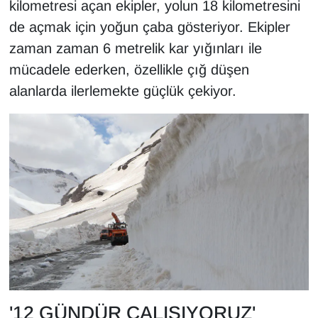
kilometresi açan ekipler, yolun 18 kilometresini
Sinema - TV
de açmak için yoğun çaba gösteriyor. Ekipler
zaman zaman 6 metrelik kar yığınları ile
SİYASET
mücadele ederken, özellikle çığ düşen
SPOR
alanlarda ilerlemekte güçlük çekiyor.
TEBRİK
TEKNOLOJİ
Turizm
VAN'DA SPOR
Vasıta
YAŞAM
'12 GÜNDÜR ÇALIŞIYORUZ'