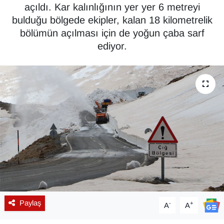
açıldı. Kar kalınlığının yer yer 6 metreyi
Diğer
bulduğu bölgede ekipler, kalan 18 kilometrelik
bölümün açılması için de yoğun çaba sarf
DÜNYA
ediyor.
EĞİTİM
EKONOMİ
Eleman
Emlak
En çok konuşulanlar
GENEL
Paylaş
-
+
A
A
Güncel