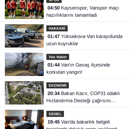
04:50
Kayserispor, Vanspor maçı
hazırlıklarını tamamladı
HAKKARİ
01:47
Yüksekova-Van karayolunda
uzun kuyruklar
Van Haber
01:44
Van'ın Gevaş ilçesinde
korkutan yangın!
EKONOMİ
20:34
Bakan Kacır, COP31 odaklı
Hızlandırma Desteği çağrısını
açıkladı
GENEL
19:45
Van'da bakanlık belgeli