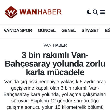
3.SAYFA
Van Nöbetçi Eczaneler
VAN'DA SPOR
GÜNCEL
GENEL
SİYASET
EĞ
ASAYİŞ
Van Hava Durumu
BİLİM VE TEKNOLOJİ
Van Namaz Vakitleri
VAN HABER
3 bin rakımlı Van-
Biyografi
Van Trafik Yoğunluk Haritası
Bahçesaray yolunda zorlu
Bölge Haberleri
Süper Lig Puan Durumu ve Fikstür
karla mücadele
ÇEVRE
Tüm Manşetler
Van'da çığ riski nedeniyle yaklaşık 5 aydır araç
geçişlerine kapalı olan 3 bin rakımlı Van-
Deprem
Son Dakika Haberleri
Bahçesaray kara yolunda, yol açma çalışmaları
sürüyor. Ekiplerin 12 gündür sürdürdüğü
Dernekler, Odalar
Haber Arşivi
çalışma sonucu yolun 15 kilometrelik bölümü