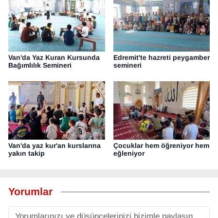
Van'da Yaz Kuran Kursunda
Edremit'te hazreti peygamber
Bağımlılık Semineri
semineri
Van'da yaz kur'an kurslarına
Çocuklar hem öğreniyor hem
yakın takip
eğleniyor
Yorumlar