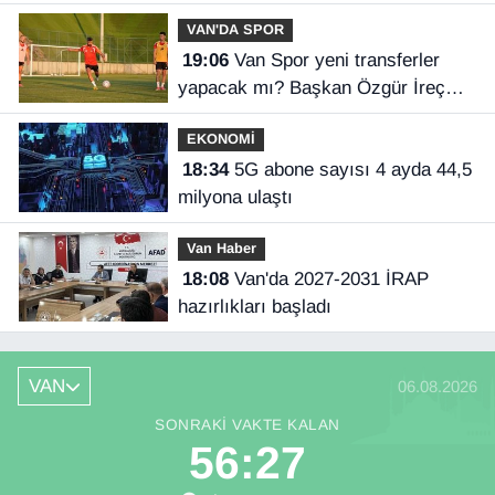
VAN'DA SPOR
19:06
Van Spor yeni transferler
yapacak mı? Başkan Özgür İreç
İlhan açıkladı
EKONOMİ
18:34
5G abone sayısı 4 ayda 44,5
milyona ulaştı
Van Haber
18:08
Van'da 2027-2031 İRAP
hazırlıkları başladı
VAN
06.08.2026
SONRAKI VAKTE KALAN
56:27