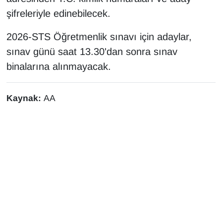
KURDÎ
şifreleriyle edinebilecek.
MAGAZİN
2026-STS Öğretmenlik sınavı için adaylar,
sınav günü saat 13.30'dan sonra sınav
MEDYA
binalarına alınmayacak.
ONE EKONOMİ
Kaynak:
AA
POLİTİKA
Resmi İlanlar
RÖPORTAJ
SAĞLIK
Seri İlan