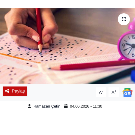
Diğer
DÜNYA
EĞİTİM
EKONOMİ
Eleman
Emlak
Paylaş
-
+
A
A
En çok konuşulanlar
Ramazan Çetin
04.06.2026 - 11:30
GENEL
Güncel