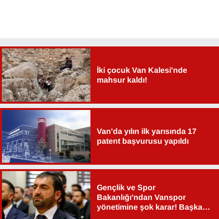
Sinema - TV
SİYASET
SPOR
İki çocuk Van Kalesi'nde
mahsur kaldı!
TEBRİK
TEKNOLOJİ
Van'da yılın ilk yarısında 17
Turizm
patent başvurusu yapıldı
VAN'DA SPOR
Vasıta
Gençlik ve Spor
Bakanlığı'ndan Vanspor
yönetimine şok karar! Başkan
YAŞAM
Şahin Aslan görevden alındı!