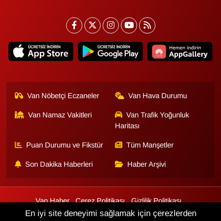
Van Nöbetçi Eczaneler
Van Hava Durumu
Van Namaz Vakitleri
Van Trafik Yoğunluk
Haritası
Puan Durumu ve Fikstür
Tüm Manşetler
Son Dakika Haberleri
Haber Arşivi
Van Haber
Çerez Politikası
Gizlilik Politikası
Üyelik Sözleşmesi
Veri Politikası
Künye
İletişim
En iyi site deneyimi sağlamak için çerezlerden