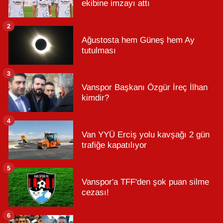
ekibine imzayı attı
2
Ağustosta hem Güneş hem Ay
tutulması
3
Vanspor Başkanı Özgür İreç İlhan
kimdir?
4
Van YYÜ Erciş yolu kavşağı 2 gün
trafiğe kapatılıyor
5
Vanspor'a TFF'den şok puan silme
cezası!
6