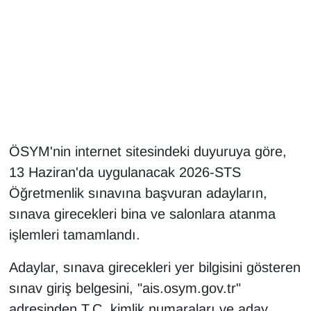
Gündem
Haber
HABERDE İNSAN
İngilizce
ÖSYM'nin internet sitesindeki duyuruya göre,
13 Haziran'da uygulanacak 2026-STS
Kadın
Öğretmenlik sınavına başvuran adayların,
Kamu Alımları
sınava girecekleri bina ve salonlara atanma
işlemleri tamamlandı.
Kim Kimdir?
Adaylar, sınava girecekleri yer bilgisini gösteren
Kültür & Sanat
sınav giriş belgesini, "ais.osym.gov.tr"
adresinden T.C. kimlik numaraları ve aday