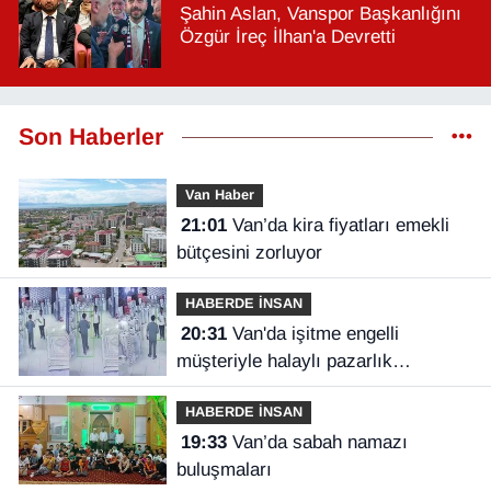
Şahin Aslan, Vanspor Başkanlığını
Özgür İreç İlhan'a Devretti
Son Haberler
Van Haber
21:01
Van’da kira fiyatları emekli
bütçesini zorluyor
HABERDE İNSAN
20:31
Van'da işitme engelli
müşteriyle halaylı pazarlık
gülümsetti
HABERDE İNSAN
19:33
Van’da sabah namazı
buluşmaları