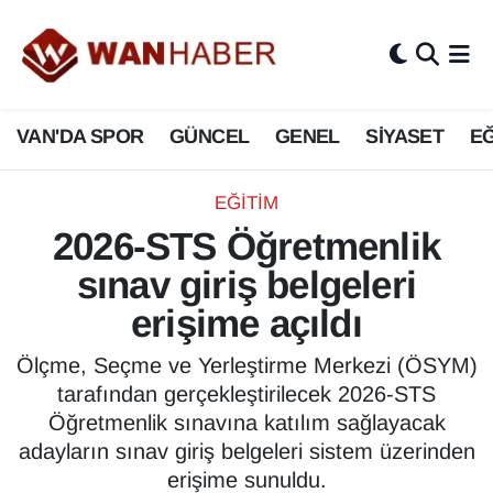
3.SAYFA
Van Nöbetçi Eczaneler
VAN'DA SPOR
GÜNCEL
GENEL
SİYASET
EĞ
ASAYİŞ
Van Hava Durumu
BİLİM VE TEKNOLOJİ
Van Namaz Vakitleri
EĞİTİM
2026-STS Öğretmenlik
Biyografi
Van Trafik Yoğunluk Haritası
sınav giriş belgeleri
Bölge Haberleri
Süper Lig Puan Durumu ve Fikstür
erişime açıldı
ÇEVRE
Tüm Manşetler
Ölçme, Seçme ve Yerleştirme Merkezi (ÖSYM)
tarafından gerçekleştirilecek 2026-STS
Deprem
Son Dakika Haberleri
Öğretmenlik sınavına katılım sağlayacak
adayların sınav giriş belgeleri sistem üzerinden
Dernekler, Odalar
Haber Arşivi
erişime sunuldu.