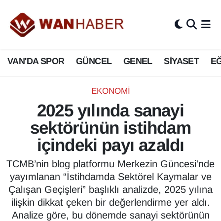
3.SAYFA
Van Nöbetçi Eczaneler
VAN'DA SPOR
GÜNCEL
GENEL
SİYASET
EĞ
ASAYİŞ
Van Hava Durumu
BİLİM VE TEKNOLOJİ
Van Namaz Vakitleri
EKONOMİ
2025 yılında sanayi
Biyografi
Van Trafik Yoğunluk Haritası
sektörünün istihdam
Bölge Haberleri
Süper Lig Puan Durumu ve Fikstür
içindeki payı azaldı
ÇEVRE
Tüm Manşetler
TCMB’nin blog platformu Merkezin Güncesi'nde
yayımlanan “İstihdamda Sektörel Kaymalar ve
Deprem
Son Dakika Haberleri
Çalışan Geçişleri” başlıklı analizde, 2025 yılına
ilişkin dikkat çeken bir değerlendirme yer aldı.
Dernekler, Odalar
Haber Arşivi
Analize göre, bu dönemde sanayi sektörünün