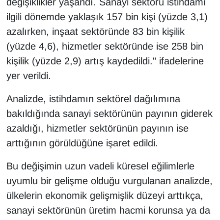
değişiklikler yaşandı. Sanayi sektörü istihdamı
Sinema - TV
ilgili dönemde yaklaşık 157 bin kişi (yüzde 3,1)
azalırken, inşaat sektöründe 83 bin kişilik
SİYASET
(yüzde 4,6), hizmetler sektöründe ise 258 bin
SPOR
kişilik (yüzde 2,9) artış kaydedildi." ifadelerine
yer verildi.
TEBRİK
Analizde, istihdamın sektörel dağılımına
TEKNOLOJİ
bakıldığında sanayi sektörünün payının giderek
azaldığı, hizmetler sektörünün payının ise
Turizm
arttığının görüldüğüne işaret edildi.
VAN'DA SPOR
Bu değişimin uzun vadeli küresel eğilimlerle
uyumlu bir gelişme olduğu vurgulanan analizde,
Vasıta
ülkelerin ekonomik gelişmişlik düzeyi arttıkça,
YAŞAM
sanayi sektörünün üretim hacmi korunsa ya da