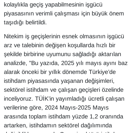
KURDÎ
kolaylıkla geçiş yapabilmesinin işgücü
piyasasının verimli çalışması için büyük önem
MAGAZİN
taşıdığı belirtildi.
MEDYA
Nitekim iş geçişlerinin esnek olmasının işgücü
arz ve talebinin değişen koşullarda hızlı bir
ONE EKONOMİ
şekilde birbirine uyumunu sağladığı aktarılan
POLİTİKA
analizde, "Bu yazıda, 2025 yılı mayıs ayını baz
alarak önceki bir yıllık dönemde Türkiye’de
Resmi İlanlar
istihdam piyasasında yaşanan değişimleri,
sektörel istihdam ve çalışan geçişleri özelinde
RÖPORTAJ
inceliyoruz. TÜİK’in yayımladığı ücretli çalışan
verilerine göre, 2024 Mayıs-2025 Mayıs
SAĞLIK
arasında toplam istihdam yüzde 1,2 oranında
Seri İlan
artarken, istihdamın sektörel dağılımında