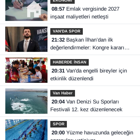
EKONOMİ
08:57
Emlak vergisinde 2027
inşaat maliyetleri netleşti
VAN'DA SPOR
21:32
Başkan İlhan’dan ilk
değerlendirmeler: Kongre kararı
Vanspor’u uçuruma sürükleyebilirdi!
HABERDE İNSAN
20:31
Van'da engelli bireyler için
etkinlik düzenlendi
Van Haber
20:04
Van Denizi Su Sporları
Festivali 12. kez düzenlenecek
SPOR
20:00
Yüzme havuzunda geleceğin