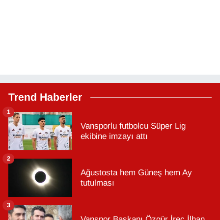
Trend Haberler
1
Vansporlu futbolcu Süper Lig
ekibine imzayı attı
2
Ağustosta hem Güneş hem Ay
tutulması
3
Vanspor Başkanı Özgür İreç İlhan