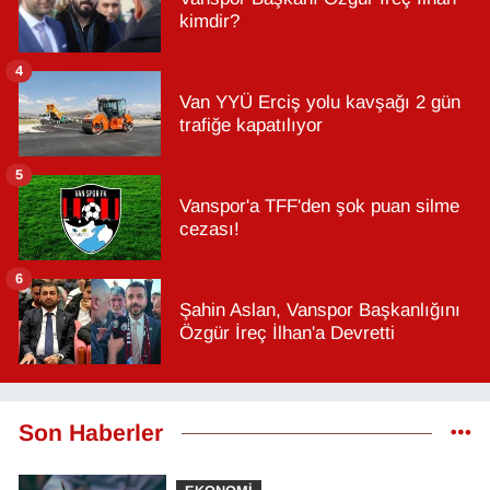
kimdir?
4
Van YYÜ Erciş yolu kavşağı 2 gün
trafiğe kapatılıyor
5
Vanspor'a TFF'den şok puan silme
cezası!
6
Şahin Aslan, Vanspor Başkanlığını
Özgür İreç İlhan'a Devretti
Son Haberler