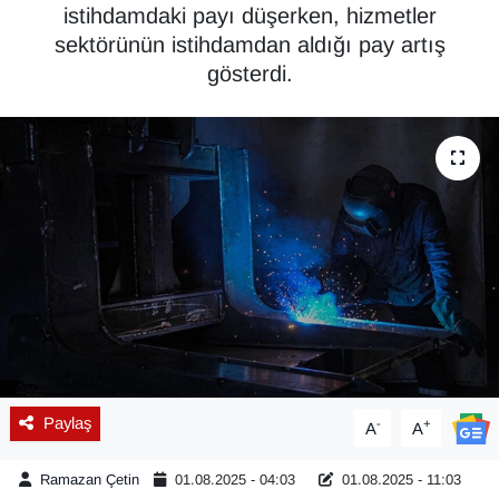
istihdamdaki payı düşerken, hizmetler
Diğer
sektörünün istihdamdan aldığı pay artış
gösterdi.
DÜNYA
EĞİTİM
EKONOMİ
Eleman
Emlak
En çok konuşulanlar
Paylaş
-
+
A
A
GENEL
Ramazan Çetin
01.08.2025 - 04:03
01.08.2025 - 11:03
Güncel