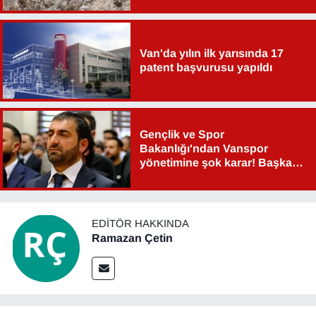
Van'da yılın ilk yarısında 17
patent başvurusu yapıldı
Gençlik ve Spor
Bakanlığı'ndan Vanspor
yönetimine şok karar! Başkan
Şahin Aslan görevden alındı!
EDITÖR HAKKINDA
Ramazan Çetin