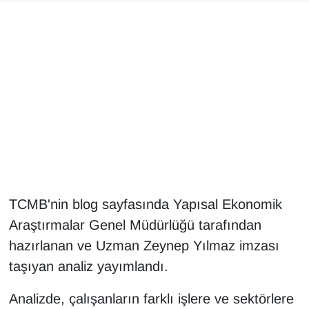
Gündem
Haber
HABERDE İNSAN
İngilizce
Kadın
TCMB'nin blog sayfasında Yapısal Ekonomik
Kamu Alımları
Araştırmalar Genel Müdürlüğü tarafından
Kim Kimdir?
hazırlanan ve Uzman Zeynep Yılmaz imzası
taşıyan analiz yayımlandı.
Kültür & Sanat
Analizde, çalışanların farklı işlere ve sektörlere