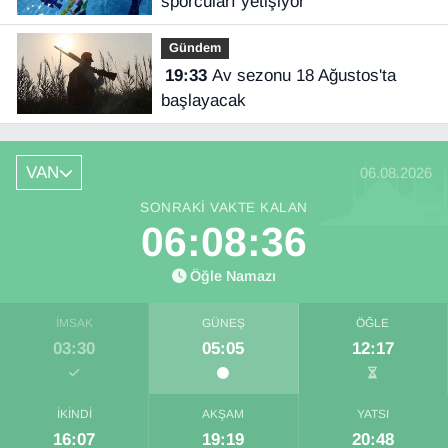
sporcuları yetişiyor
Gündem
19:33
Av sezonu 18 Ağustos'ta
başlayacak
VAN
06.08.2026
SONRAKI VAKTE KALAN
06:08:35
Öğle Namazı
İMSAK
GÜNEŞ
ÖĞLE
03:30
05:05
12:17
İKINDI
AKŞAM
YATSI
16:07
19:19
20:48