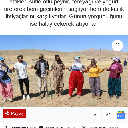
ettikleri sütle otlu peynir, tereyağı ve yoğurt
üreterek hem geçimlerini sağlıyor hem de kışlık
Diğer
ihtiyaçlarını karşılıyorlar. Günün yorgunluğunu
ise halay çekerek atıyorlar.
DÜNYA
EĞİTİM
EKONOMİ
Eleman
Emlak
En çok konuşulanlar
GENEL
Paylaş
-
+
A
A
Güncel
Ramazan Çetin
29.08.2025 - 04:35
29.08.2025 - 11:35