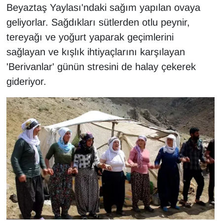
KURDÎ
Beyaztaş Yaylası'ndaki sağım yapılan ovaya
geliyorlar. Sağdıkları sütlerden otlu peynir,
MAGAZİN
tereyağı ve yoğurt yaparak geçimlerini
sağlayan ve kışlık ihtiyaçlarını karşılayan
MEDYA
'Berivanlar' günün stresini de halay çekerek
ONE EKONOMİ
gideriyor.
POLİTİKA
Resmi İlanlar
RÖPORTAJ
SAĞLIK
Seri İlan