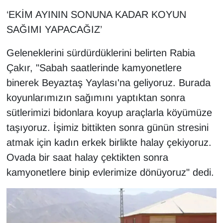
Sinema - TV
‘EKİM AYININ SONUNA KADAR KOYUN
SAĞIMI YAPACAĞIZ’
SİYASET
Geleneklerini sürdürdüklerini belirten Rabia
SPOR
Çakır, "Sabah saatlerinde kamyonetlere
binerek Beyaztaş Yaylası'na geliyoruz. Burada
TEBRİK
koyunlarımızın sağımını yaptıktan sonra
TEKNOLOJİ
sütlerimizi bidonlara koyup araçlarla köyümüze
taşıyoruz. İşimiz bittikten sonra günün stresini
Turizm
atmak için kadın erkek birlikte halay çekiyoruz.
Ovada bir saat halay çektikten sonra
VAN'DA SPOR
kamyonetlere binip evlerimize dönüyoruz" dedi.
Vasıta
YAŞAM