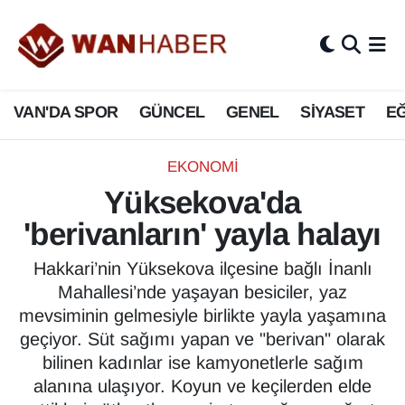
3.SAYFA
Van Nöbetçi Eczaneler
VAN'DA SPOR
GÜNCEL
GENEL
SİYASET
EĞ
ASAYİŞ
Van Hava Durumu
BİLİM VE TEKNOLOJİ
Van Namaz Vakitleri
EKONOMİ
Yüksekova'da
Biyografi
Van Trafik Yoğunluk Haritası
'berivanların' yayla halayı
Bölge Haberleri
Süper Lig Puan Durumu ve Fikstür
Hakkari’nin Yüksekova ilçesine bağlı İnanlı
Mahallesi’nde yaşayan besiciler, yaz
ÇEVRE
Tüm Manşetler
mevsiminin gelmesiyle birlikte yayla yaşamına
geçiyor. Süt sağımı yapan ve "berivan" olarak
Deprem
Son Dakika Haberleri
bilinen kadınlar ise kamyonetlerle sağım
alanına ulaşıyor. Koyun ve keçilerden elde
Dernekler, Odalar
Haber Arşivi