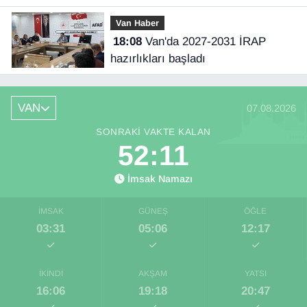
Van Haber
18:08
Van'da 2027-2031 İRAP
hazırlıkları başladı
VAN
07.08.2026
SONRAKI VAKTE KALAN
52:10
İmsak Namazı
İMSAK
GÜNEŞ
ÖĞLE
03:31
05:06
12:17
İKINDI
AKŞAM
YATSI
16:06
19:18
20:47