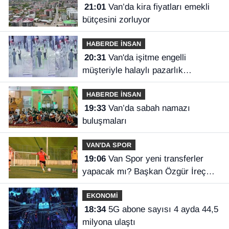
21:01
Van’da kira fiyatları emekli
bütçesini zorluyor
HABERDE İNSAN
20:31
Van'da işitme engelli
müşteriyle halaylı pazarlık
gülümsetti
HABERDE İNSAN
19:33
Van’da sabah namazı
buluşmaları
VAN'DA SPOR
19:06
Van Spor yeni transferler
yapacak mı? Başkan Özgür İreç
İlhan açıkladı
EKONOMİ
18:34
5G abone sayısı 4 ayda 44,5
milyona ulaştı