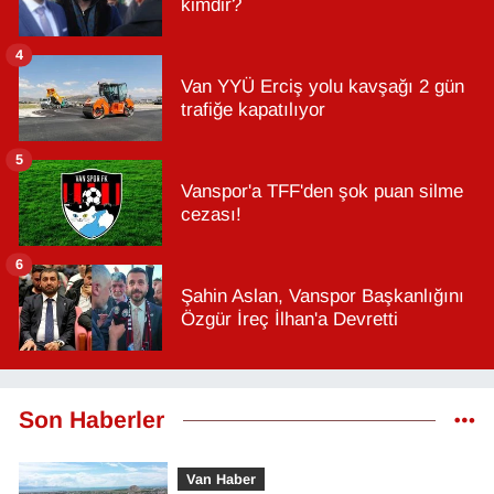
kimdir?
4
Van YYÜ Erciş yolu kavşağı 2 gün
trafiğe kapatılıyor
5
Vanspor'a TFF'den şok puan silme
cezası!
6
Şahin Aslan, Vanspor Başkanlığını
Özgür İreç İlhan'a Devretti
Son Haberler
Van Haber