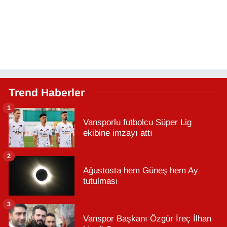
Trend Haberler
1
Vansporlu futbolcu Süper Lig
ekibine imzayı attı
2
Ağustosta hem Güneş hem Ay
tutulması
3
Vanspor Başkanı Özgür İreç İlhan