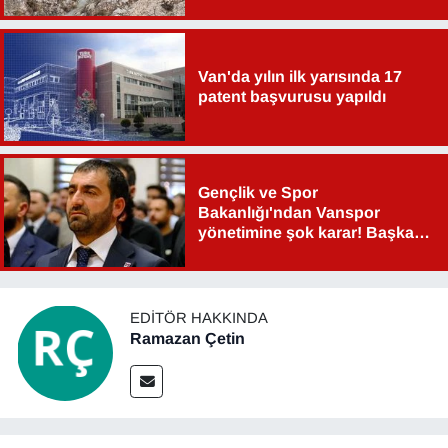
Van'da yılın ilk yarısında 17
patent başvurusu yapıldı
Gençlik ve Spor
Bakanlığı'ndan Vanspor
yönetimine şok karar! Başkan
Şahin Aslan görevden alındı!
EDITÖR HAKKINDA
Ramazan Çetin