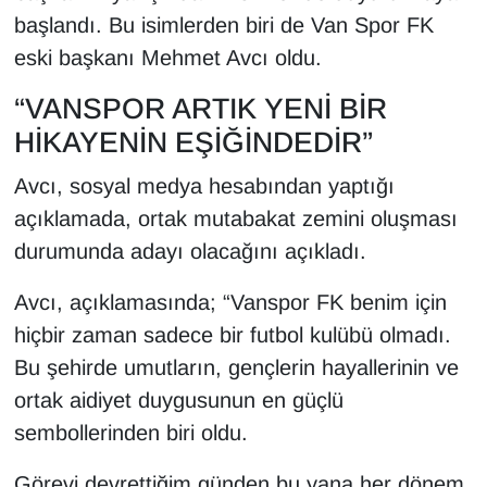
KURDÎ
başlandı. Bu isimlerden biri de Van Spor FK
eski başkanı Mehmet Avcı oldu.
MAGAZİN
“VANSPOR ARTIK YENİ BİR
MEDYA
HİKAYENİN EŞİĞİNDEDİR”
ONE EKONOMİ
Avcı, sosyal medya hesabından yaptığı
açıklamada, ortak mutabakat zemini oluşması
POLİTİKA
durumunda adayı olacağını açıkladı.
Resmi İlanlar
Avcı, açıklamasında; “Vanspor FK benim için
hiçbir zaman sadece bir futbol kulübü olmadı.
RÖPORTAJ
Bu şehirde umutların, gençlerin hayallerinin ve
SAĞLIK
ortak aidiyet duygusunun en güçlü
sembollerinden biri oldu.
Seri İlan
Görevi devrettiğim günden bu yana her dönem