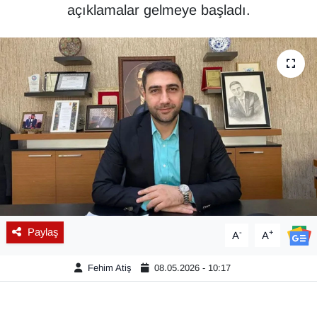
açıklamalar gelmeye başladı.
Diğer
DÜNYA
EĞİTİM
EKONOMİ
Eleman
Emlak
Paylaş
-
+
A
A
En çok konuşulanlar
Fehim Atiş
08.05.2026 - 10:17
GENEL
Güncel