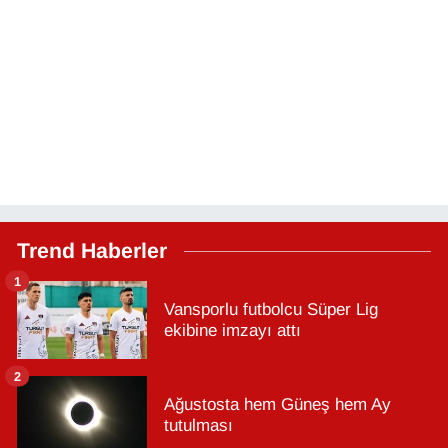
Trend Haberler
1
Vansporlu futbolcu Süper Lig
ekibine imzayı attı
2
Ağustosta hem Güneş hem Ay
tutulması