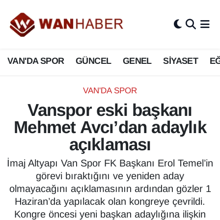
3.SAYFA
Van Nöbetçi Eczaneler
VAN'DA SPOR
GÜNCEL
GENEL
SİYASET
EĞ
ASAYİŞ
Van Hava Durumu
BİLİM VE TEKNOLOJİ
Van Namaz Vakitleri
VAN'DA SPOR
Vanspor eski başkanı
Biyografi
Van Trafik Yoğunluk Haritası
Mehmet Avcı’dan adaylık
Bölge Haberleri
Süper Lig Puan Durumu ve Fikstür
açıklaması
ÇEVRE
Tüm Manşetler
İmaj Altyapı Van Spor FK Başkanı Erol Temel’in
görevi bıraktığını ve yeniden aday
Deprem
Son Dakika Haberleri
olmayacağını açıklamasının ardından gözler 1
Haziran’da yapılacak olan kongreye çevrildi.
Dernekler, Odalar
Haber Arşivi
Kongre öncesi yeni başkan adaylığına ilişkin