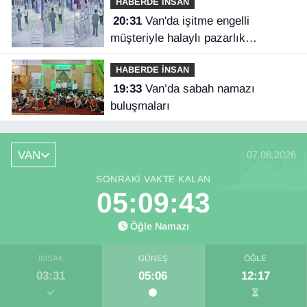
HABERDE İNSAN
20:31
Van'da işitme engelli
müşteriyle halaylı pazarlık
gülümsetti
HABERDE İNSAN
19:33
Van’da sabah namazı
buluşmaları
VAN
07.08.2026
SONRAKI VAKTE KALAN
05:09:42
Öğle Namazı
İMSAK
GÜNEŞ
ÖĞLE
03:31
05:06
12:17