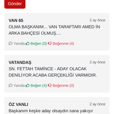
Gönder
VAN 65
2 ay önce
OLMA BAŞKANIM... VAN TARAFTARI AMED İN
ARKA BAHÇESİ OLMUŞ....
Yanıtla
Beğen (
0
)
Beğenme (
4
)
VATANDAŞ
2 ay önce
SN. FETTAH TAMİNCE - ADAY OLACAK
DENİLİYOR ACABA GERÇEKLİĞİ VARMIDIR.
Yanıtla
Beğen (
4
)
Beğenme (
0
)
ÖZ VANLI
2 ay önce
Başkanım keşke aday olsaydın sana yakışır