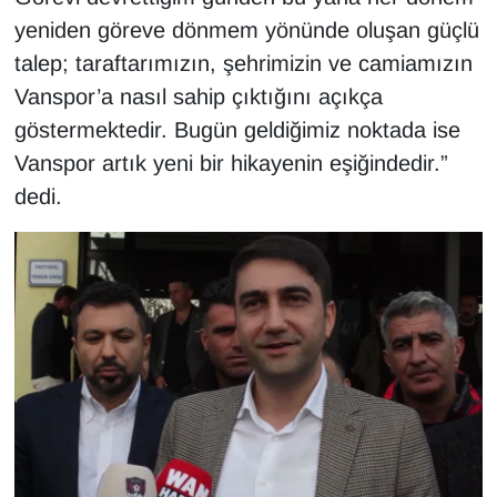
Sinema - TV
yeniden göreve dönmem yönünde oluşan güçlü
talep; taraftarımızın, şehrimizin ve camiamızın
SİYASET
Vanspor’a nasıl sahip çıktığını açıkça
göstermektedir. Bugün geldiğimiz noktada ise
SPOR
Vanspor artık yeni bir hikayenin eşiğindedir.”
TEBRİK
dedi.
TEKNOLOJİ
Turizm
VAN'DA SPOR
Vasıta
YAŞAM