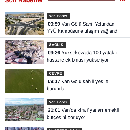
Son Haberler
Van Haber
09:59
Van Gölü Sahil Yolundan
YYÜ kampüsüne ulaşım sağlandı
SAĞLIK
09:36
Yüksekova'da 100 yataklı
hastane ek binası yükseliyor
ÇEVRE
09:17
Van Gölü sahili yeşile
büründü
Van Haber
21:01
Van’da kira fiyatları emekli
bütçesini zorluyor