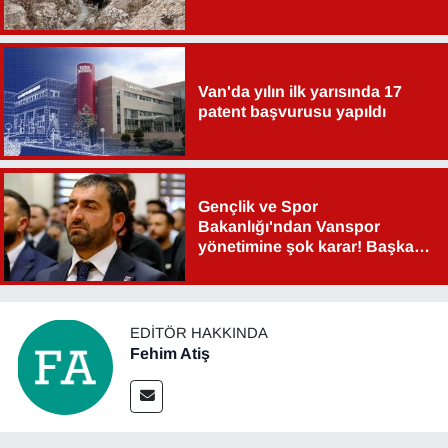
Van'da yılın ilk yarısında 17
patent başvurusu yapıldı
Gençlik ve Spor
Bakanlığı'ndan Vanspor
yönetimine şok karar! Başkan
Şahin Aslan görevden alındı!
EDITÖR HAKKINDA
Fehim Atiş