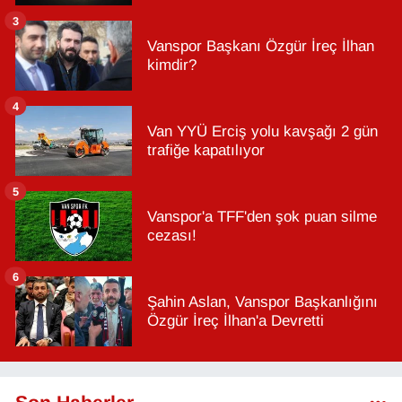
3
Vanspor Başkanı Özgür İreç İlhan
kimdir?
4
Van YYÜ Erciş yolu kavşağı 2 gün
trafiğe kapatılıyor
5
Vanspor'a TFF'den şok puan silme
cezası!
6
Şahin Aslan, Vanspor Başkanlığını
Özgür İreç İlhan'a Devretti