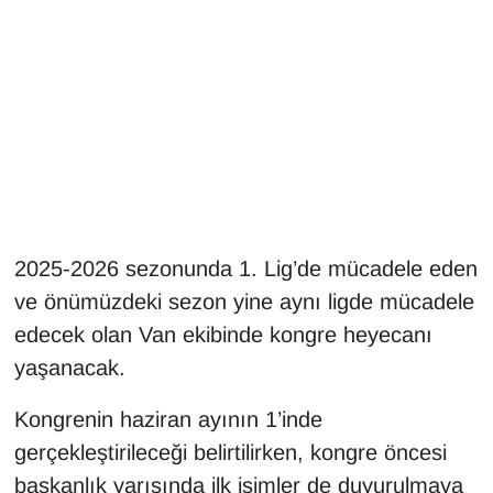
Gündem
Haber
HABERDE İNSAN
İngilizce
2025-2026 sezonunda 1. Lig’de mücadele eden
Kadın
ve önümüzdeki sezon yine aynı ligde mücadele
Kamu Alımları
edecek olan Van ekibinde kongre heyecanı
yaşanacak.
Kim Kimdir?
Kongrenin haziran ayının 1’inde
Kültür & Sanat
gerçekleştirileceği belirtilirken, kongre öncesi
başkanlık yarışında ilk isimler de duyurulmaya