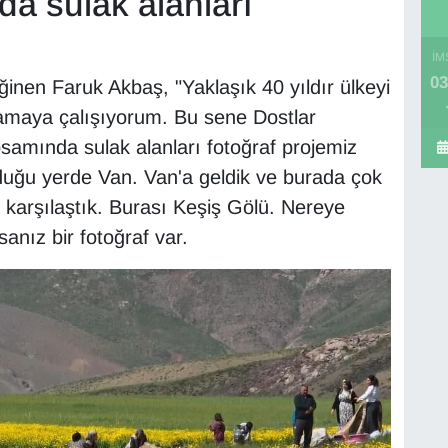
da sulak alanları
İM
03
inen Faruk Akbaş, "Yaklaşık 40 yıldır ülkeyi
lamaya çalışıyorum. Bu sene Dostlar
psamında sulak alanları fotoğraf projemiz
duğu yerde Van. Van'a geldik ve burada çok
le karşılaştık. Burası Keşiş Gölü. Nereye
anız bir fotoğraf var.