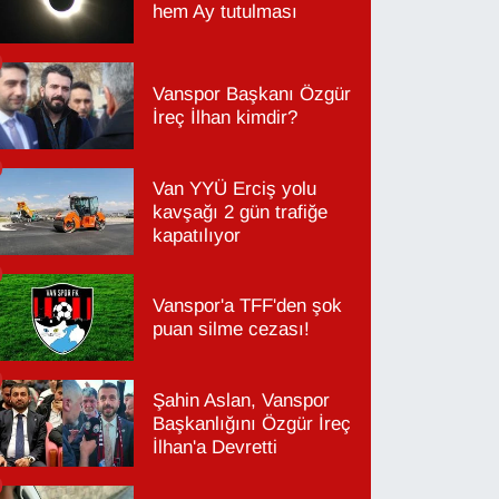
hem Ay tutulması
Vanspor Başkanı Özgür
İreç İlhan kimdir?
Van YYÜ Erciş yolu
kavşağı 2 gün trafiğe
kapatılıyor
Vanspor'a TFF'den şok
puan silme cezası!
Şahin Aslan, Vanspor
Başkanlığını Özgür İreç
İlhan'a Devretti