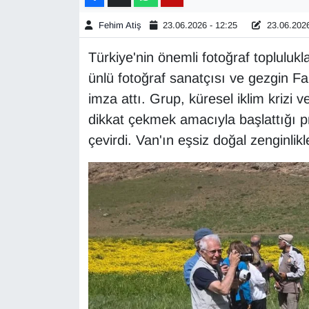
Fehim Atiş
23.06.2026 - 12:25
23.06.2026
Gündem
Türkiye'nin önemli fotoğraf toplulukl
Haber
ünlü fotoğraf sanatçısı ve gezgin F
imza attı. Grup, küresel iklim krizi ve
HABERDE İNSAN
dikkat çekmek amacıyla başlattığı 
İngilizce
çevirdi. Van'ın eşsiz doğal zenginlikl
Kadın
Kamu Alımları
Kim Kimdir?
Kültür & Sanat