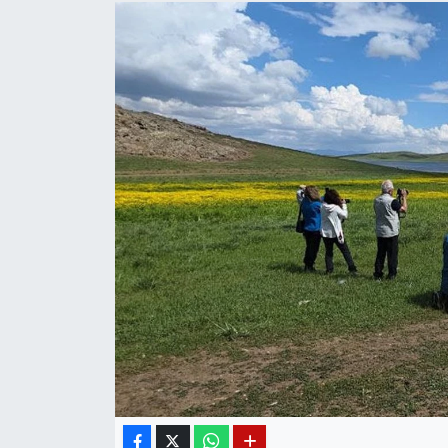
Diğer
DÜNYA
EĞİTİM
EKONOMİ
Eleman
Emlak
En çok konuşulanlar
GENEL
Güncel