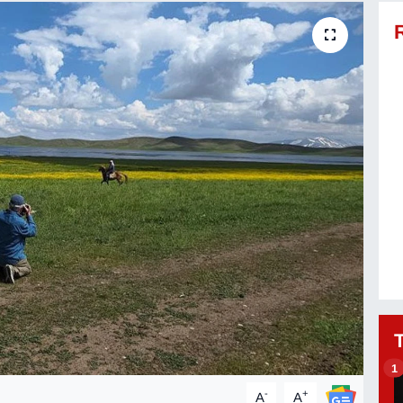
1
-
+
A
A