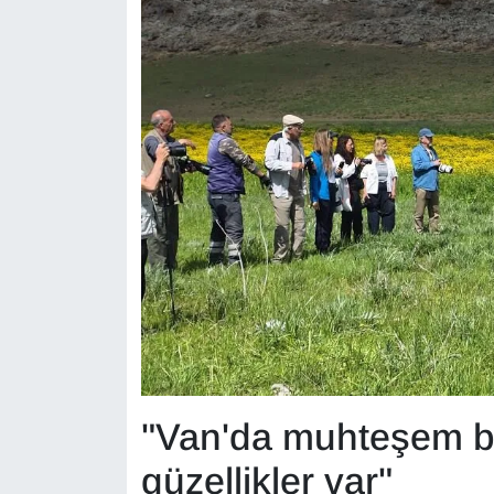
"Van'da muhteşem bi
güzellikler var"