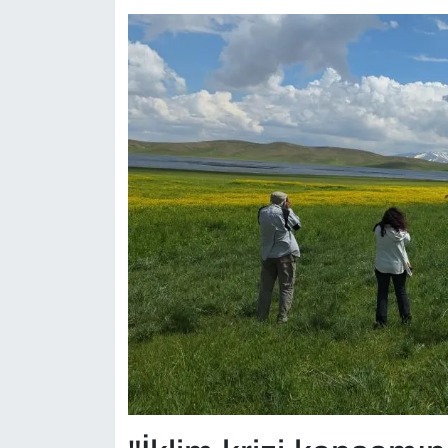
Sinema - TV
SİYASET
SPOR
TEBRİK
TEKNOLOJİ
Turizm
VAN'DA SPOR
Vasıta
YAŞAM