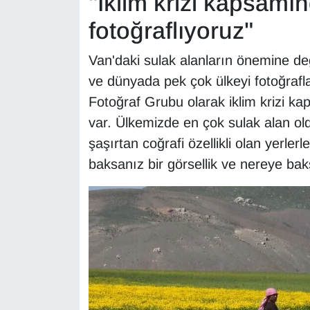
"İklim krizi kapsamın
YEREL
fotoğraflıyoruz"
Van'daki sulak alanların önemine değ
ve dünyada pek çok ülkeyi fotoğraf
Fotoğraf Grubu olarak iklim krizi ka
var. Ülkemizde en çok sulak alan ol
şaşırtan coğrafi özellikli olan yerler
baksanız bir görsellik ve nereye baks