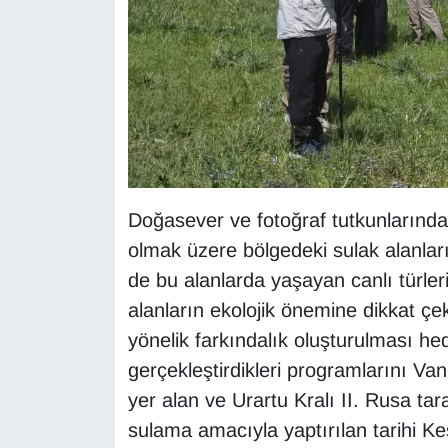
KURDÎ
MAGAZİN
MEDYA
ONE EKONOMİ
POLİTİKA
Doğasever ve fotoğraf tutkunlarınd
olmak üzere bölgedeki sulak alanlar
Resmi İlanlar
de bu alanlarda yaşayan canlı türler
alanların ekolojik önemine dikkat çe
RÖPORTAJ
yönelik farkındalık oluşturulması h
SAĞLIK
gerçekleştirdikleri programlarını V
yer alan ve Urartu Kralı II. Rusa tar
Seri İlan
sulama amacıyla yaptırılan tarihi K