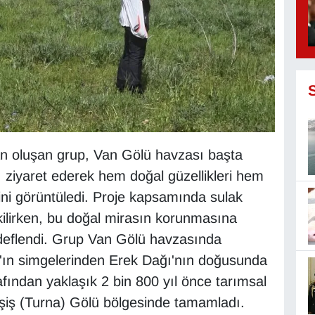
an oluşan grup, Van Gölü havzası başta
ı ziyaret ederek hem doğal güzellikleri hem
ini görüntüledi. Proje kapsamında sulak
kilirken, bu doğal mirasın korunmasına
edeflendi. Grup Van Gölü havzasında
an'ın simgelerinden Erek Dağı'nın doğusunda
afından yaklaşık 2 bin 800 yıl önce tarımsal
eşiş (Turna) Gölü bölgesinde tamamladı.