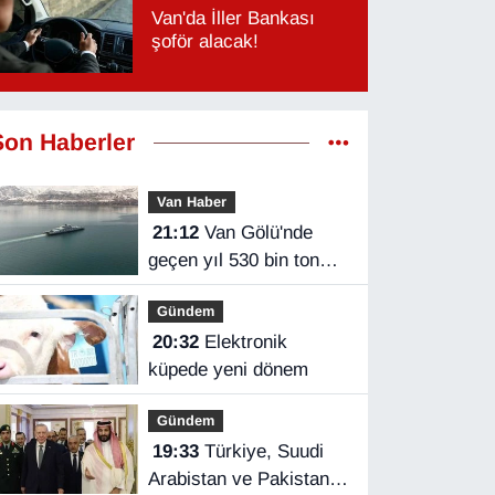
Van'da İller Bankası
şoför alacak!
Son Haberler
Van Haber
21:12
Van Gölü'nde
geçen yıl 530 bin ton
yük taşındı
Gündem
20:32
Elektronik
küpede yeni dönem
Gündem
19:33
Türkiye, Suudi
Arabistan ve Pakistan