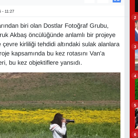
 - 11:27
2
arından biri olan Dostlar Fotoğraf Grubu,
aruk Akbaş öncülüğünde anlamlı bir projeye
 çevre kirliliği tehdidi altındaki sulak alanlara
3
proje kapsamında bu kez rotasını Van'a
eri, bu kez objektiflere yansıdı.
4
5
6