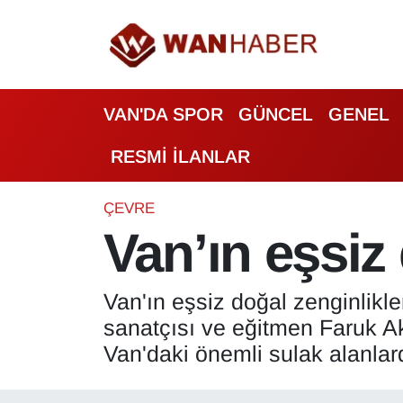
3.SAYFA
Van Nöbetçi Eczaneler
VAN'DA SPOR
GÜNCEL
GENEL
ASAYİŞ
Van Hava Durumu
RESMİ İLANLAR
BİLİM VE TEKNOLOJİ
Van Namaz Vakitleri
Biyografi
Van Trafik Yoğunluk Haritası
ÇEVRE
Van’ın eşsiz
Bölge Haberleri
Süper Lig Puan Durumu ve Fikstür
Van'ın eşsiz doğal zenginlikle
ÇEVRE
Tüm Manşetler
sanatçısı ve eğitmen Faruk A
Deprem
Son Dakika Haberleri
Van'daki önemli sulak alanlard
Dernekler, Odalar
Haber Arşivi