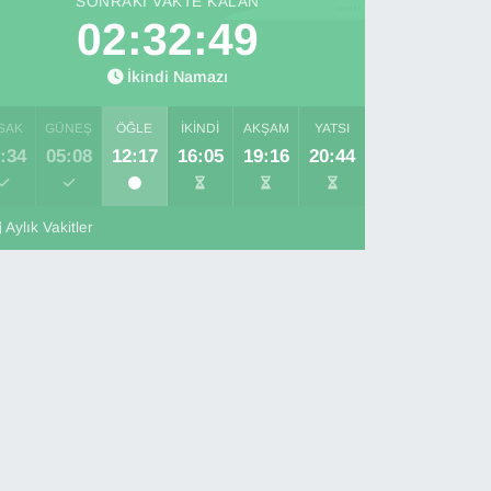
SONRAKI VAKTE KALAN
02:32:47
İkindi Namazı
SAK
GÜNEŞ
ÖĞLE
İKINDI
AKŞAM
YATSI
:34
05:08
12:17
16:05
19:16
20:44
Aylık Vakitler