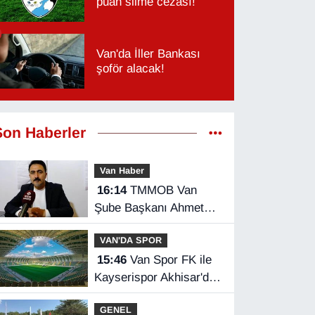
puan silme cezası!
Van'da İller Bankası
şoför alacak!
Son Haberler
Van Haber
16:14
TMMOB Van
Şube Başkanı Ahmet
Ortakçı: Van’da otopark
VAN'DA SPOR
yetersizliği ciddi sorun!
15:46
Van Spor FK ile
Kayserispor Akhisar'da
rakip
GENEL