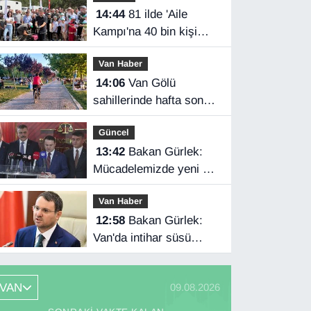
14:44
81 ilde 'Aile
Kampı'na 40 bin kişi
katıldı
Van Haber
14:06
Van Gölü
sahillerinde hafta sonu
yoğunluğu
Güncel
13:42
Bakan Gürlek:
Mücadelemizde yeni bir
boyuta geçeceğiz
Van Haber
12:58
Bakan Gürlek:
Van'da intihar süsü
verilen olay aydınlatıldı
VAN
09.08.2026