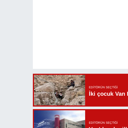
EDITÖRÜN SEÇTIĞI
İki çocuk Van 
EDITÖRÜN SEÇTIĞI