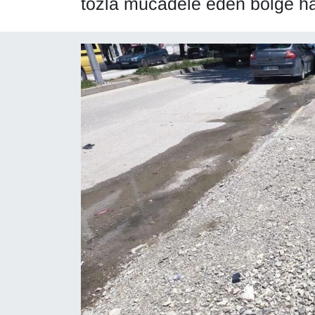
tozla mücadele eden bölge halk
Diğer
DÜNYA
EĞİTİM
EKONOMİ
Eleman
Emlak
En çok konuşulanlar
GENEL
Güncel