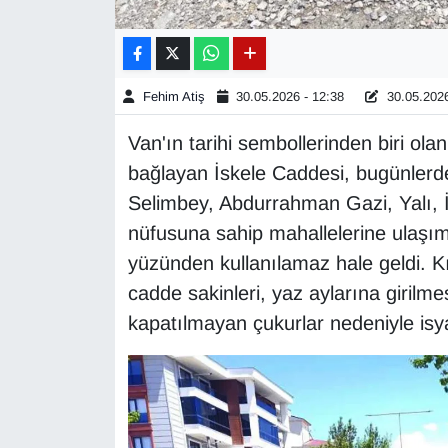
Gündem
Haber
Fehim Atiş
30.05.2026 - 12:38
30.05.2026
Van'ın tarihi sembollerinden biri ola
HABERDE İNSAN
bağlayan İskele Caddesi, bugünlerd
İngilizce
Selimbey, Abdurrahman Gazi, Yalı, İ
nüfusuna sahip mahallelerine ulaşım 
Kadın
yüzünden kullanılamaz hale geldi. 
cadde sakinleri, yaz aylarına giri
Kamu Alımları
kapatılmayan çukurlar nedeniyle isy
Kim Kimdir?
Kültür & Sanat