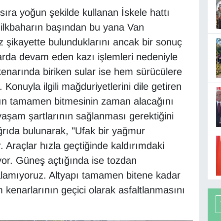
ıra yoğun şekilde kullanan İskele hattı
, ilkbaharın başından bu yana Van
z şikayette bulunduklarını ancak bir sonuç
mlarda devam eden kazı işlemleri nedeniyle
kenarında biriken sular ise hem sürücülere
Konuyla ilgili mağduriyetlerini dile getiren
ının tamamen bitmesinin zaman alacağını
 yaşam şartlarının sağlanması gerektiğini
ağrıda bulunarak, "Ufak bir yağmur
. Araçlar hızla geçtiğinde kaldırımdaki
ıyor. Güneş açtığında ise tozdan
alamıyoruz. Altyapı tamamen bitene kadar
 kenarlarının geçici olarak asfaltlanmasını
.