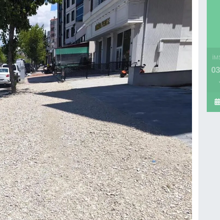
İM
03