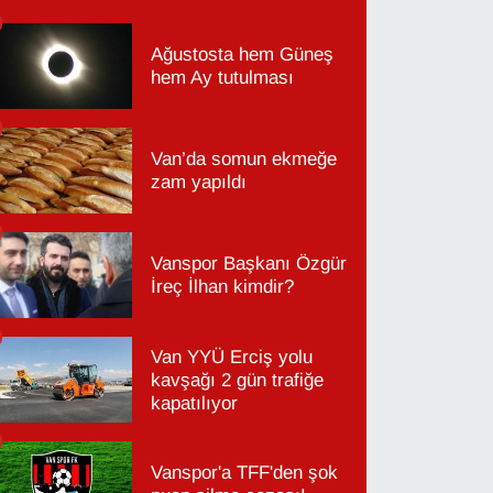
Ağustosta hem Güneş
hem Ay tutulması
Van’da somun ekmeğe
zam yapıldı
Vanspor Başkanı Özgür
İreç İlhan kimdir?
Van YYÜ Erciş yolu
kavşağı 2 gün trafiğe
kapatılıyor
Vanspor'a TFF'den şok