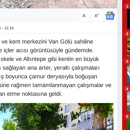
1
-
+
A
A
 - 12:16
2
n ve kent merkezini Van Gölü sahiline
e içler acısı görüntüsüyle gündemde.
skele ve Altıntepe gibi kentin en büyük
3
sağlayan ana arter, yeraltı çalışmaları
Kış boyunca çamur deryasıyla boğuşan
lmesine rağmen tamamlanmayan çalışmalar ve
4
an etme noktasına geldi.
5