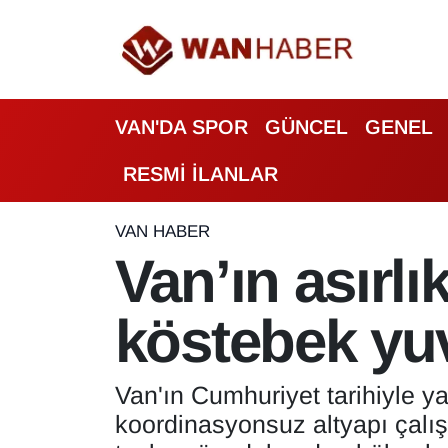
3.SAYFA
Van Nöbetçi Eczaneler
VAN'DA SPOR
GÜNCEL
GENEL
ASAYİŞ
Van Hava Durumu
RESMİ İLANLAR
BİLİM VE TEKNOLOJİ
Van Namaz Vakitleri
Biyografi
Van Trafik Yoğunluk Haritası
VAN HABER
Van’ın asırlı
Bölge Haberleri
Süper Lig Puan Durumu ve Fikstür
köstebek yu
ÇEVRE
Tüm Manşetler
Deprem
Son Dakika Haberleri
Van'ın Cumhuriyet tarihiyle ya
koordinasyonsuz altyapı çalı
Dernekler, Odalar
Haber Arşivi