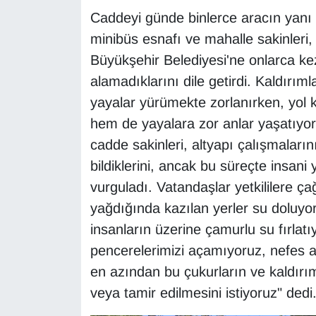
Sinema - TV
Caddeyi günde binlerce aracın yanı s
minibüs esnafı ve mahalle sakinleri
SİYASET
Büyükşehir Belediyesi'ne onlarca ke
alamadıklarını dile getirdi. Kaldırı
SPOR
yayalar yürümekte zorlanırken, yol 
TEBRİK
hem de yayalara zor anlar yaşatıyor. 
cadde sakinleri, altyapı çalışmalar
TEKNOLOJİ
bildiklerini, ancak bu süreçte insani
vurguladı. Vatandaşlar yetkililere ç
Turizm
yağdığında kazılan yerler su doluyor
insanların üzerine çamurlu su fırlat
VAN'DA SPOR
pencerelerimizi açamıyoruz, nefes 
Vasıta
en azından bu çukurların ve kaldırım
veya tamir edilmesini istiyoruz" dedi
YAŞAM