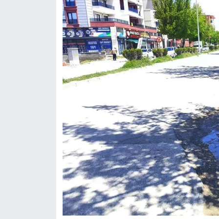
KURDÎ
MAGAZİN
MEDYA
ONE EKONOMİ
POLİTİKA
Resmi İlanlar
RÖPORTAJ
SAĞLIK
Seri İlan