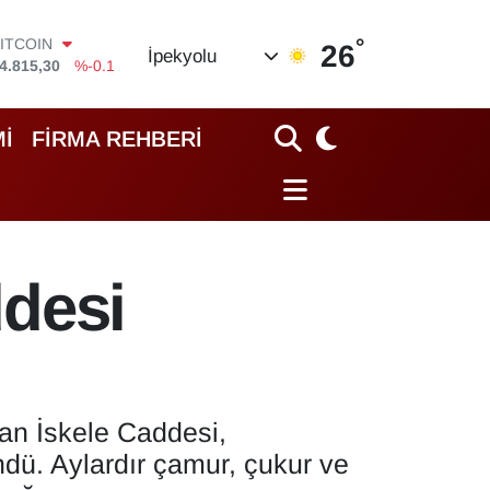
°
DOLAR
26
İpekyolu
7,7436
%0.18
EURO
5,2510
%0.32
STERLİN
İ
FİRMA REHBERİ
4,4811
%0.38
GRAM ALTIN
660.55
%0
İST100
3.779
%-14
ITCOIN
ddesi
4.815,30
%-0.1
lan İskele Caddesi,
dü. Aylardır çamur, çukur ve