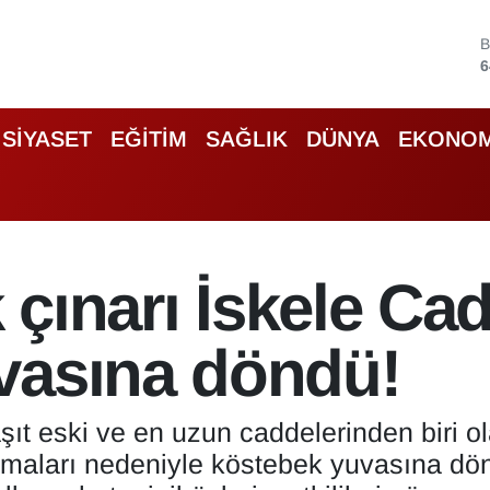
4
5
SİYASET
EĞİTİM
SAĞLIK
DÜNYA
EKONOM
6
6
B
1
B
k çınarı İskele Ca
6
vasına döndü!
şıt eski ve en uzun caddelerinden biri o
şmaları nedeniyle köstebek yuvasına dön