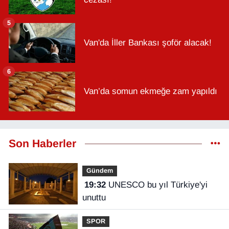
5
Van'da İller Bankası şoför alacak!
6
Van’da somun ekmeğe zam yapıldı
Son Haberler
Gündem
19:32
UNESCO bu yıl Türkiye'yi
unuttu
SPOR