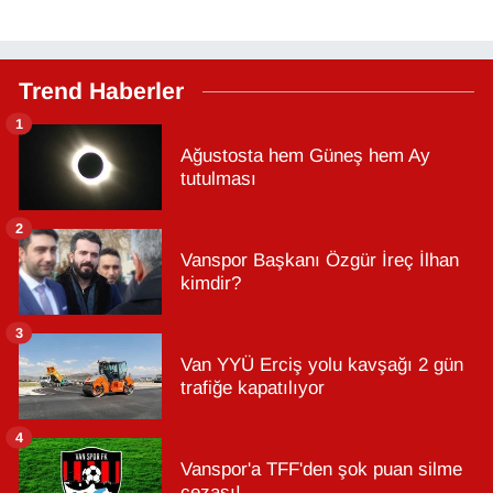
Trend Haberler
1
Ağustosta hem Güneş hem Ay
tutulması
2
Vanspor Başkanı Özgür İreç İlhan
kimdir?
3
Van YYÜ Erciş yolu kavşağı 2 gün
trafiğe kapatılıyor
4
Vanspor'a TFF'den şok puan silme
cezası!