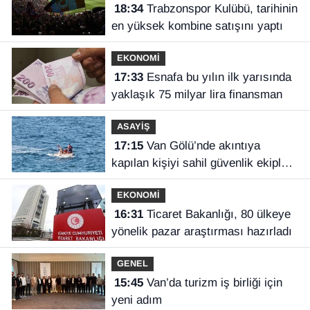
18:34
Trabzonspor Kulübü, tarihinin
en yüksek kombine satışını yaptı
EKONOMİ
17:33
Esnafa bu yılın ilk yarısında
yaklaşık 75 milyar lira finansman
ASAYİŞ
17:15
Van Gölü’nde akıntıya
kapılan kişiyi sahil güvenlik ekipleri
kurtardı
EKONOMİ
16:31
Ticaret Bakanlığı, 80 ülkeye
yönelik pazar araştırması hazırladı
GENEL
15:45
Van’da turizm iş birliği için
yeni adım