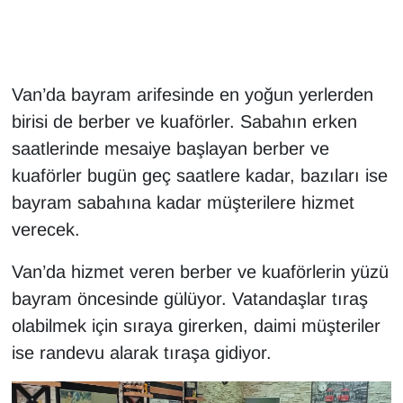
Gündem
Haber
Van’da bayram arifesinde en yoğun yerlerden
birisi de berber ve kuaförler. Sabahın erken
HABERDE İNSAN
saatlerinde mesaiye başlayan berber ve
kuaförler bugün geç saatlere kadar, bazıları ise
İngilizce
bayram sabahına kadar müşterilere hizmet
Kadın
verecek.
Van’da hizmet veren berber ve kuaförlerin yüzü
Kamu Alımları
bayram öncesinde gülüyor. Vatandaşlar tıraş
Kim Kimdir?
olabilmek için sıraya girerken, daimi müşteriler
ise randevu alarak tıraşa gidiyor.
Kültür & Sanat