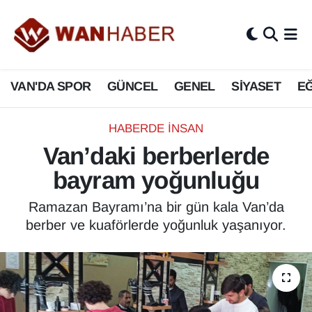
3.SAYFA
Van Nöbetçi Eczaneler
VAN'DA SPOR
GÜNCEL
GENEL
SİYASET
EĞ
ASAYİŞ
Van Hava Durumu
BİLİM VE TEKNOLOJİ
Van Namaz Vakitleri
HABERDE İNSAN
Van’daki berberlerde
Biyografi
Van Trafik Yoğunluk Haritası
bayram yoğunluğu
Bölge Haberleri
Süper Lig Puan Durumu ve Fikstür
Ramazan Bayramı’na bir gün kala Van’da
berber ve kuaförlerde yoğunluk yaşanıyor.
ÇEVRE
Tüm Manşetler
Deprem
Son Dakika Haberleri
Dernekler, Odalar
Haber Arşivi