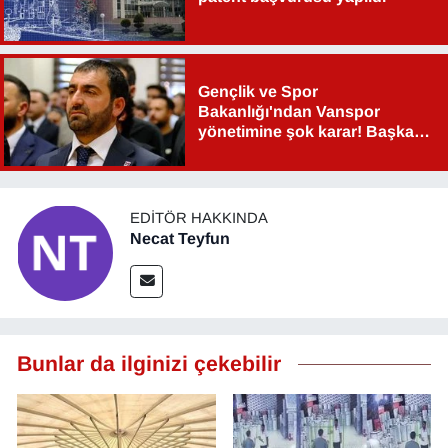
Gençlik ve Spor
Bakanlığı'ndan Vanspor
yönetimine şok karar! Başkan
Şahin Aslan görevden alındı!
EDITÖR HAKKINDA
Necat Teyfun
Bunlar da ilginizi çekebilir