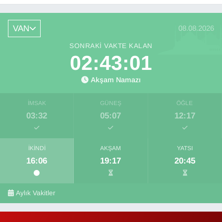
VAN
08.08.2026
SONRAKI VAKTE KALAN
02:43:00
Akşam Namazı
İMSAK
GÜNEŞ
ÖĞLE
03:32
05:07
12:17
İKINDI
AKŞAM
YATSI
16:06
19:17
20:45
Aylık Vakitler