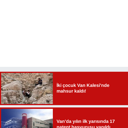
İki çocuk Van Kalesi'nde
mahsur kaldı!
Van'da yılın ilk yarısında 17
patent başvurusu yapıldı