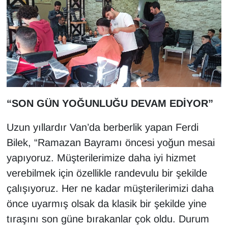
KURDÎ
MAGAZİN
MEDYA
ONE EKONOMİ
“SON GÜN YOĞUNLUĞU DEVAM EDİYOR”
POLİTİKA
Uzun yıllardır Van’da berberlik yapan Ferdi
Resmi İlanlar
Bilek, “Ramazan Bayramı öncesi yoğun mesai
yapıyoruz. Müşterilerimize daha iyi hizmet
RÖPORTAJ
verebilmek için özellikle randevulu bir şekilde
SAĞLIK
çalışıyoruz. Her ne kadar müşterilerimizi daha
önce uyarmış olsak da klasik bir şekilde yine
Seri İlan
tıraşını son güne bırakanlar çok oldu. Durum