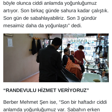
böyle olunca ciddi anlamda yoğunluğumuz
Sinema - TV
artıyor. Son birkaç günde sahura kadar çalıştık.
SİYASET
Son gün de sabahlayabiliriz. Son 3 gündür
mesaimiz daha da yoğunlaştı” dedi.
SPOR
TEBRİK
TEKNOLOJİ
Turizm
VAN'DA SPOR
“RANDEVULU HİZMET VERİYORUZ”
Vasıta
Berber Mehmet Şen ise, “Son bir haftadır ciddi
YAŞAM
anlamda yoğunluğumuz var. Sabahın erken