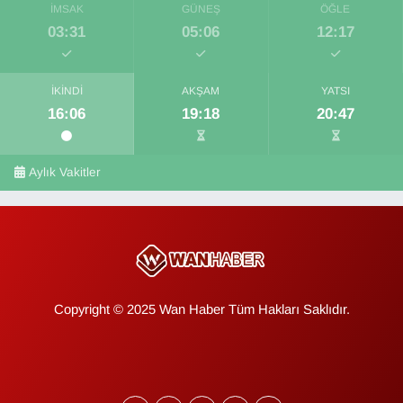
İMSAK
GÜNEŞ
ÖĞLE
03:31
05:06
12:17
İKINDI
AKŞAM
YATSI
16:06
19:18
20:47
Aylık Vakitler
Copyright © 2025 Wan Haber Tüm Hakları Saklıdır.