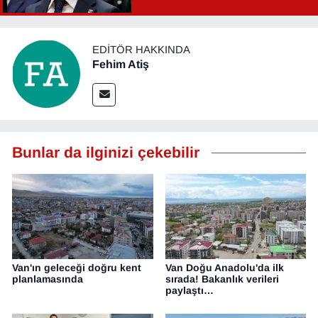
Şahin Aslan görevden alındı!
EDITÖR HAKKINDA
Fehim Atiş
Bunlar da ilginizi çekebilir
Van'ın geleceği doğru kent
Van Doğu Anadolu'da ilk
planlamasında
sırada! Bakanlık verileri
paylaştı…