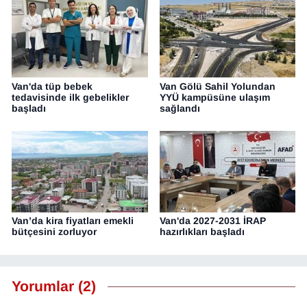
Van'da tüp bebek
Van Gölü Sahil Yolundan
tedavisinde ilk gebelikler
YYÜ kampüsüne ulaşım
başladı
sağlandı
Van’da kira fiyatları emekli
Van'da 2027-2031 İRAP
bütçesini zorluyor
hazırlıkları başladı
Yorumlar (2)