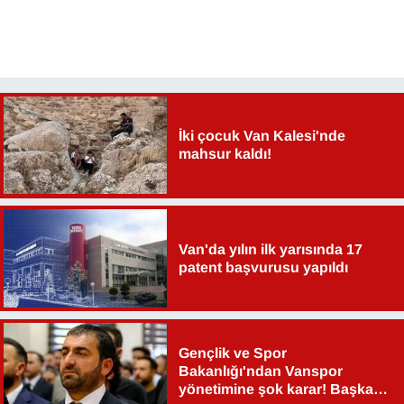
İki çocuk Van Kalesi'nde
mahsur kaldı!
Van'da yılın ilk yarısında 17
patent başvurusu yapıldı
Gençlik ve Spor
Bakanlığı'ndan Vanspor
yönetimine şok karar! Başkan