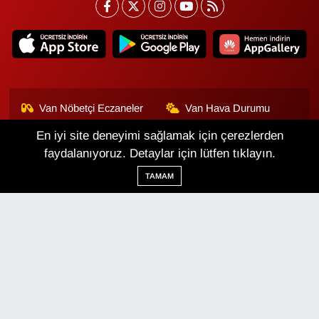
Van Nöbetçi Eczaneler
Van Hava Durumu
En iyi site deneyimi sağlamak için çerezlerden
Van Namaz Vakitleri
Van Trafik Yoğunluk
Haritası
faydalanıyoruz. Detaylar için lütfen tıklayın.
TAMAM
Puan Durumu ve Fikstür
Tüm Manşetler
Son Dakika Haberleri
Haber Arşivi
Van Haber
Çerez Politikası
Gizlilik Politikası
Üyelik Sözleşmesi
Veri Politikası
Künye
İletişim
Haber Yazılımı:
TE Bilişim