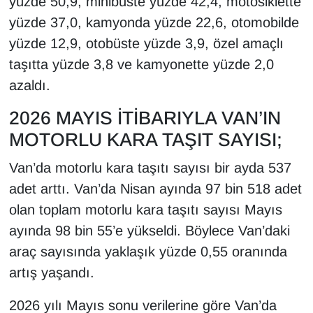
yüzde 50,9, minibüste yüzde 42,4, motosiklette
Sinema - TV
yüzde 37,0, kamyonda yüzde 22,6, otomobilde
yüzde 12,9, otobüste yüzde 3,9, özel amaçlı
SİYASET
taşıtta yüzde 3,8 ve kamyonette yüzde 2,0
SPOR
azaldı.
2026 MAYIS İTİBARIYLA VAN’IN
TEBRİK
MOTORLU KARA TAŞIT SAYISI;
TEKNOLOJİ
Van’da motorlu kara taşıtı sayısı bir ayda 537
adet arttı. Van’da Nisan ayında 97 bin 518 adet
Turizm
olan toplam motorlu kara taşıtı sayısı Mayıs
VAN'DA SPOR
ayında 98 bin 55’e yükseldi. Böylece Van’daki
araç sayısında yaklaşık yüzde 0,55 oranında
Vasıta
artış yaşandı.
YAŞAM
2026 yılı Mayıs sonu verilerine göre Van’da