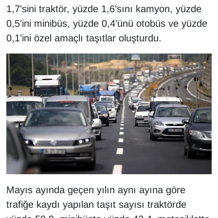
KURDÎ
1,7'sini traktör, yüzde 1,6'sını kamyon, yüzde
0,5'ini minibüs, yüzde 0,4'ünü otobüs ve yüzde
MAGAZİN
0,1'ini özel amaçlı taşıtlar oluşturdu.
MEDYA
ONE EKONOMİ
POLİTİKA
Resmi İlanlar
RÖPORTAJ
SAĞLIK
Mayıs ayında geçen yılın aynı ayına göre
Seri İlan
trafiğe kaydı yapılan taşıt sayısı traktörde