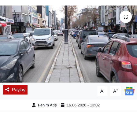
Diğer
DÜNYA
EĞİTİM
EKONOMİ
Eleman
Emlak
Paylaş
-
+
A
A
En çok konuşulanlar
Fehim Atiş
16.06.2026 - 13:02
GENEL
Güncel