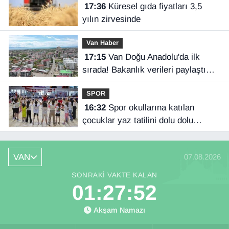
17:36
Küresel gıda fiyatları 3,5
yılın zirvesinde
Van Haber
17:15
Van Doğu Anadolu'da ilk
sırada! Bakanlık verileri paylaştı…
SPOR
16:32
Spor okullarına katılan
çocuklar yaz tatilini dolu dolu
geçiriyor
VAN
07.08.2026
SONRAKI VAKTE KALAN
01:27:51
Akşam Namazı