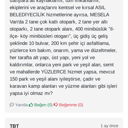
satışlara ait kaynaklarını, tüm imkânlarını,
ekiplerini ve araçlarını kentsel ve kırsal ASIL
BELEDİYECİLİK hizmetlerine ayırsa, MESELA
Van'da 2 tane çok katlı otopark, 2 tane yer altı
otoparkı, 2 tane otopark alanı, 400 minibüslük "il-
ilçe- köy minibüsleri otogarı", üç gidiş üç geliş
şeklinde 10 bulvar, 200 km şehir içi asfaltlama,
yüzlerce km bakım, onarım, yama ve düzeltmeler,
her tarafta alt yapı, üst yapı, yeni yol ve
kaldırımlar, onlarca yeni park ve yeşil alan, semt
ve mahallerde YÜZLERCE hizmet yapsa, mevcut
150 park ve yeşil alanı iyileştirse, çadır ve
karavan kamp alanları ve yüzme alanları gibi işleri
yapsa iyi olmaz mı?
Yanıtla
Beğen (
0
)
Beğenme (
0
)
TBT
1 ay önce