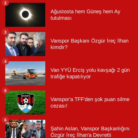
2
Ağustosta hem Güneş hem Ay
tutulması
3
Vanspor Başkanı Özgür İreç İlhan
kimdir?
4
Van YYÜ Erciş yolu kavşağı 2 gün
trafiğe kapatılıyor
5
Vanspor'a TFF'den şok puan silme
cezası!
6
Şahin Aslan, Vanspor Başkanlığını
Özgür İreç İlhan'a Devretti